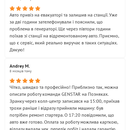
• сказали, що тепер “потрібно знімати колеса”
• що біля авто стояти вже не можна
• почали озвучувати купу додаткових робіт без
Авто привіз на евакуаторі та залишив на станції. Уже
чіткого пояснення
за дві години зателефонували і пояснили, що
( ну все зняли та доробили) дякую!
проблема в генераторі. Ще через півтори години
Окремий момент, який виглядає абсурдно:
поїхав зі станції на відремонтованому авто. Приємно,
мені заявили, що бачок гальмівної рідини потрібно
що є сервіс, який реально виручає в таких ситуаціях.
міняти разом із головним гальмівним циліндром у
Дякую!
зборі.
Для людини, яка хоча б трохи розуміється на техніці,
Andrey M.
це звучить як мінімум непрофесійно, а як максимум —
8 місяців тому
спроба продати дорогий вузол замість елементарних
ущільнювачів.
Чітко, швидко та професійно! Приблизно так, можна
Що прикро — це не перший мій візит. Раніше міняв у
описати роботу команди GENSTAR на Позняках.
вас стартер, і тоді сервіс наче справив хороше
Зранку через колл-центр записався на 15:00, приїхав
враження. Але згодом знайшов декілька гайок під
трохи раніше і відразу прийняли машину: був
лобовим склом. Мені пояснили, що це “старі гайки, які
потрібен ремонт стартера. О 17:20 повідомили, що
відкручували”, і попросили не хвилюватися. ( надіюсь
авто вже готово. Оплата за роботу можлива карткою,
новий власник, не застяг в полі))
відразу видали чек, перелік робіт і надали гарантію