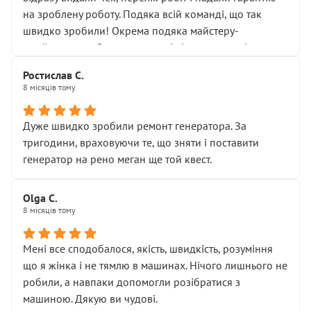
Але після нинішнього візиту такі дрібниці вже не
на зроблену роботу. Подяка всій команді, що так
здаються дрібницями.
швидко зробили! Окрема подяка майстеру-
Я — клієнт, який працює на довірі, і саме її цей сервіс
приймальнику Олександру: всі чітко та по суті.
серйозно підірвав.
Молодці! Однозначно буду радити своїм знайомим
Хотілося б більше:
Ростислав С.
звертатися до цього автосервісу.
8 місяців тому
• належної уваги до авто
• прозорості в роботах і рахунках
• реальної діагностики, а не формального
Дуже швидко зробили ремонт генератора. За
“подивились і поїхав”
тригодини, враховуючи те, що зняти і поставити
На жаль, складається враження, що сервіс працює не
генератор на рено меган ще той квест.
на якість, а “аби швидше і дорожче”. Саме це і псує
загальне враження та бажання повертатися.
Olga С.
Стосовно комунікації - все добре
8 місяців тому
Мені все сподобалося, якість, швидкість, розуміння
що я жінка і не тямлю в машинах. Нічого лишнього не
робили, а навпаки допомогли розібратися з
машиною. Дякую ви чудові.