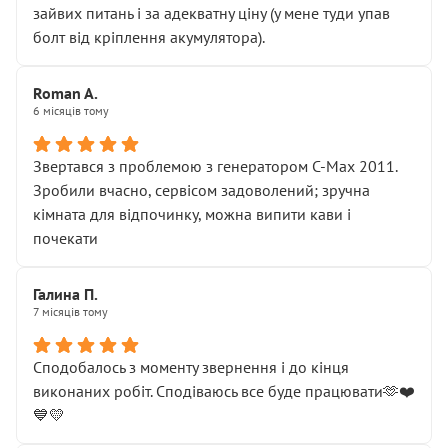
зайвих питань і за адекватну ціну (у мене туди упав
болт від кріплення акумулятора).
Roman A.
6 місяців тому
Звертався з проблемою з генератором C-Max 2011.
Зробили вчасно, сервісом задоволений; зручна
кімната для відпочинку, можна випити кави і
почекати
Галина П.
7 місяців тому
Сподобалось з моменту звернення і до кінця
виконаних робіт. Сподіваюсь все буде працювати🫶❤️
💙💛