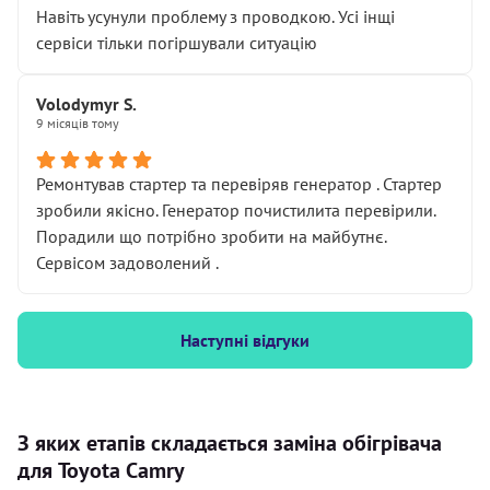
Навіть усунули проблему з проводкою. Усі інщі
сервіси тільки погіршували ситуацію
Volodymyr S.
9 місяців тому
Ремонтував стартер та перевіряв генератор . Стартер
зробили якісно. Генератор почистилита перевірили.
Порадили що потрібно зробити на майбутнє.
Сервісом задоволений .
Наступні відгуки
З яких етапів складається заміна обігрівача
для Toyota Camry