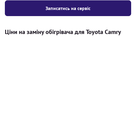
Записатись на сервіс
Ціни на заміну обігрівача для Toyota Camry
Послуга
Ціна
Автономний обігрівач
Безкоштовний розрахунок ціни
Безкоштовно
установки автономного обігрівача
Встановлення повітряного
8000
грн
автономного опалювача
Встановлення рідинного
10000
грн