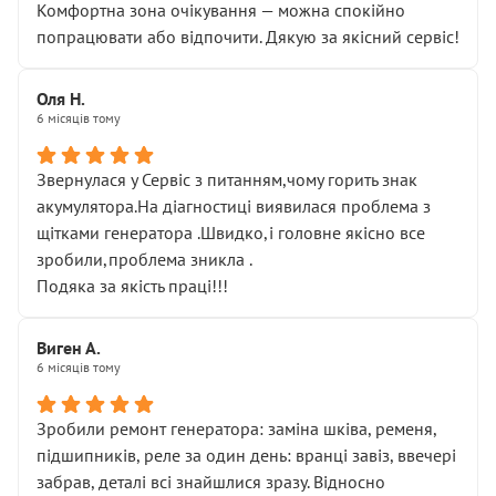
Комфортна зона очікування — можна спокійно
попрацювати або відпочити. Дякую за якісний сервіс!
Оля Н.
6 місяців тому
Звернулася у Сервіс з питанням,чому горить знак
акумулятора.На діагностиці виявилася проблема з
щітками генератора .Швидко,і головне якісно все
зробили,проблема зникла .
Подяка за якість праці!!!
Виген А.
6 місяців тому
Зробили ремонт генератора: заміна шківа, ременя,
підшипників, реле за один день: вранці завіз, ввечері
забрав, деталі всі знайшлися зразу. Відносно