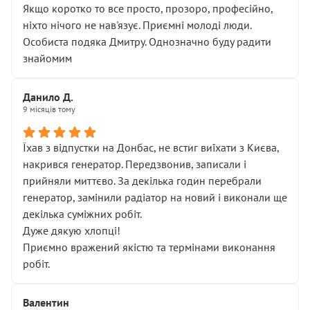
Якщо коротко то все просто, прозоро, професійно,
ніхто нічого не нав'язує. Приємні молоді люди.
Особиста подяка Дмитру. Однозначно буду радити
знайомим
Данило Д.
9 місяців тому
Їхав з відпустки на Донбас, не встиг виїхати з Києва,
накрився генератор. Передзвонив, записали і
прийняли миттєво. За декілька годин перебрали
генератор, замінили радіатор на новий і виконали ще
декілька суміжних робіт.
Дуже дякую хлопці!
Приємно вражений якістю та термінами виконання
робіт.
Валентин