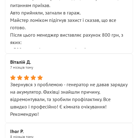
питанням приїхав.
Авто прийняли, загнали в гараж.
Майстер ломіком підігнув захист і сказав, що все
готово.
Після цього менеджер виставляє рахунок 800 грн, з
яких:
• 300 грн — діагностика гальмівної системи
• 500 грн — діагностика ходової, яку я НЕ замовляв і
Віталій Д.
НЕ погоджував
7 місяців тому
Я оплатив, але одразу звернув увагу, що це нав’язана
послуга. Тим більше, я був поруч і жодної реальної
Звернувся з проблемою - генератор не давав зарядку
діагностики ходової не проводилось. Після
на акумулятор. Фахівці знайшли причину,
зауваження гроші за цю “послугу” повернули, що
відремонтували, та зробили профілактику. Все
лише підтвердило мою правоту.
швидко і професійно! Є кімната очікування!
Але головне — я виїжджаю з боксу, і скрип у гальмах
Рекомендую!
залишився таким самим, як і був. Тобто оплачена
“діагностика гальм” фактично нічого не дала.
Далі ситуація тільки погіршилась:
Ihor P.
8 місяців тому