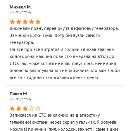
Михаил М.
7 місяців тому
Виконали повну перевірку та дефіктовку генератора.
Замінили щітки і інші потрібні вузли самого
генератора.
На все про все витратив 2 години і виїхав власним
ходом, хоча машина повністю вмерала на вʼїзді до
СТО. Так, може когось не влаштовує ціна, мене вона
повністю влаштувала та і не забувайте, хто вам зроби
все за 2 години і записавшись день в день?
Павел М.
7 місяців тому
Записався на СТО виключно на діагностику
гальмівної системи через скрип у гальмах. Я розумів
можливі причини (пил, колодки, захист) і саме з цим