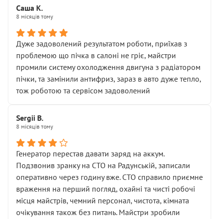
Саша К.
8 місяців тому
Дуже задоволений результатом роботи, приїхав з
проблемою що пічка в салоні не гріє, майстри
промили систему охолодження двигуна з радіатором
пічки, та замінили антифриз, зараз в авто дуже тепло,
тож роботою та сервісом задоволений
Sergii B.
8 місяців тому
Генератор перестав давати заряд на аккум.
Подзвонив зранку на СТО на Радунській, записали
оперативно через годину вже. СТО справило приємне
враження на перший погляд, охайні та чисті робочі
місця майстрів, чемний персонал, чистота, кімната
очікування також без питань. Майстри зробили