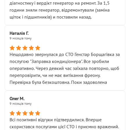
діагностику і вердікт генератор на ремонт. За 1,5
години зняли генератор, відремонтували (заміна
щіток і підшипників) и поставили назад.
Наталія Г.
9 місяців тому
Нещодавно звернулася до СТО Генстар Борщагівка за
послугою "Заправка кондиціонера". Все зробили
оперативно. Через деякий час заїхала повторно, щоб
перепровірити, чи не має витікання фреону.
Перевірка була безкоштовна. Поки задоволена
Олег М.
9 місяців тому
Всі позитивні відгуки підтвердилися. Вперше
скористався послугами цієї СТО і приємно вражений.