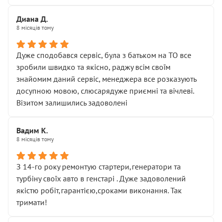
Диана Д.
8 місяців тому
Дуже сподобався сервіс, була з батьком на ТО все
зробили швидко та якісно, раджу всім своїм
знайомим даний сервіс, менеджера все розказують
досупною мовою, слюсарядуже приємні та вічлеві.
Візитом залишились задоволені
Вадим К.
8 місяців тому
З 14-го року ремонтую стартери,генератори та
турбіну своїх авто в генстарі . Дуже задоволений
якістю робіт,гарантією,сроками виконання. Так
тримати!