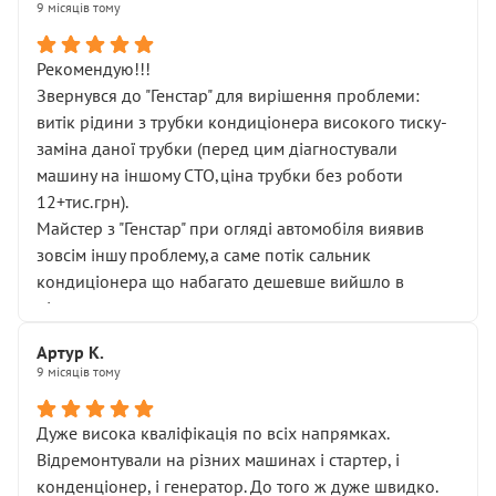
9 місяців тому
Рекомендую!!!
Звернувся до "Генстар" для вирішення проблеми:
витік рідини з трубки кондиціонера високого тиску-
заміна даної трубки (перед цим діагностували
машину на іншому СТО,ціна трубки без роботи
12+тис.грн).
Майстер з "Генстар" при огляді автомобіля виявив
зовсім іншу проблему,а саме потік сальник
кондиціонера що набагато дешевше вийшло в
підсумку.
Дуже дякую за швидкий і професійний ремонт!
Артур К.
9 місяців тому
Дуже висока кваліфікація по всіх напрямках.
Відремонтували на різних машинах і стартер, і
конденціонер, і генератор. До того ж дуже швидко.