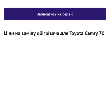
Записатись на сервіс
Ціни на заміну обігрівача для Toyota Camry 70
Послуга
Ціна
Автономний обігрівач
Безкоштовний розрахунок ціни
Безкоштовно
установки автономного обігрівача
Встановлення повітряного
8000
грн
автономного опалювача