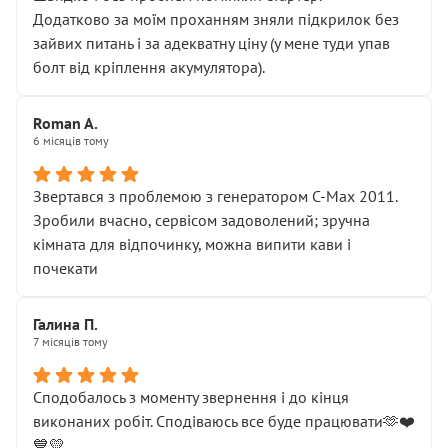
Додатково за моїм проханням зняли підкрилок без
зайвих питань і за адекватну ціну (у мене туди упав
болт від кріплення акумулятора).
Roman A.
6 місяців тому
Звертався з проблемою з генератором C-Max 2011.
Зробили вчасно, сервісом задоволений; зручна
кімната для відпочинку, можна випити кави і
почекати
Галина П.
7 місяців тому
Сподобалось з моменту звернення і до кінця
виконаних робіт. Сподіваюсь все буде працювати🫶❤️
💙💛