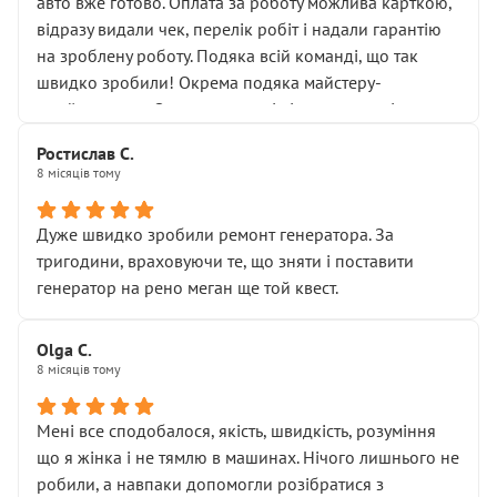
авто вже готово. Оплата за роботу можлива карткою,
новий власник, не застяг в полі))
відразу видали чек, перелік робіт і надали гарантію
Але після нинішнього візиту такі дрібниці вже не
на зроблену роботу. Подяка всій команді, що так
здаються дрібницями.
швидко зробили! Окрема подяка майстеру-
Я — клієнт, який працює на довірі, і саме її цей сервіс
приймальнику Олександру: всі чітко та по суті.
серйозно підірвав.
Молодці! Однозначно буду радити своїм знайомим
Хотілося б більше:
Ростислав С.
звертатися до цього автосервісу.
8 місяців тому
• належної уваги до авто
• прозорості в роботах і рахунках
• реальної діагностики, а не формального
Дуже швидко зробили ремонт генератора. За
“подивились і поїхав”
тригодини, враховуючи те, що зняти і поставити
На жаль, складається враження, що сервіс працює не
генератор на рено меган ще той квест.
на якість, а “аби швидше і дорожче”. Саме це і псує
загальне враження та бажання повертатися.
Olga С.
Стосовно комунікації - все добре
8 місяців тому
Мені все сподобалося, якість, швидкість, розуміння
що я жінка і не тямлю в машинах. Нічого лишнього не
робили, а навпаки допомогли розібратися з