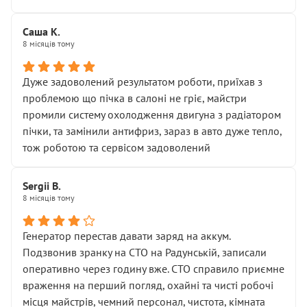
Саша К.
8 місяців тому
Дуже задоволений результатом роботи, приїхав з
проблемою що пічка в салоні не гріє, майстри
промили систему охолодження двигуна з радіатором
пічки, та замінили антифриз, зараз в авто дуже тепло,
тож роботою та сервісом задоволений
Sergii B.
8 місяців тому
Генератор перестав давати заряд на аккум.
Подзвонив зранку на СТО на Радунській, записали
оперативно через годину вже. СТО справило приємне
враження на перший погляд, охайні та чисті робочі
місця майстрів, чемний персонал, чистота, кімната