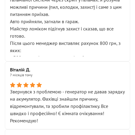
можливі причини (пил, колодки, захист) і саме з цим
питанням приїхав.
Авто прийняли, загнали в гараж.
Майстер ломіком підігнув захист і сказав, що все
готово.
Після цього менеджер виставляє рахунок 800 грн, з
яких:
• 300 грн — діагностика гальмівної системи
• 500 грн — діагностика ходової, яку я НЕ замовляв і
Віталій Д.
НЕ погоджував
7 місяців тому
Я оплатив, але одразу звернув увагу, що це нав’язана
послуга. Тим більше, я був поруч і жодної реальної
Звернувся з проблемою - генератор не давав зарядку
діагностики ходової не проводилось. Після
на акумулятор. Фахівці знайшли причину,
зауваження гроші за цю “послугу” повернули, що
відремонтували, та зробили профілактику. Все
лише підтвердило мою правоту.
швидко і професійно! Є кімната очікування!
Але головне — я виїжджаю з боксу, і скрип у гальмах
Рекомендую!
залишився таким самим, як і був. Тобто оплачена
“діагностика гальм” фактично нічого не дала.