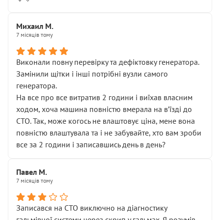
Михаил М.
7 місяців тому
Виконали повну перевірку та дефіктовку генератора.
Замінили щітки і інші потрібні вузли самого
генератора.
На все про все витратив 2 години і виїхав власним
ходом, хоча машина повністю вмерала на вʼїзді до
СТО. Так, може когось не влаштовує ціна, мене вона
повністю влаштувала та і не забувайте, хто вам зроби
все за 2 години і записавшись день в день?
Павел М.
7 місяців тому
Записався на СТО виключно на діагностику
гальмівної системи через скрип у гальмах. Я розумів