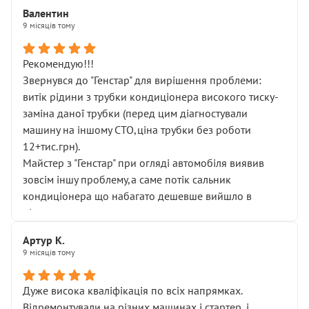
Валентин
9 місяців тому
Рекомендую!!!
Звернувся до "Генстар" для вирішення проблеми:
витік рідини з трубки кондиціонера високого тиску-
заміна даної трубки (перед цим діагностували
машину на іншому СТО,ціна трубки без роботи
12+тис.грн).
Майстер з "Генстар" при огляді автомобіля виявив
зовсім іншу проблему,а саме потік сальник
кондиціонера що набагато дешевше вийшло в
підсумку.
Дуже дякую за швидкий і професійний ремонт!
Артур К.
9 місяців тому
Дуже висока кваліфікація по всіх напрямках.
Відремонтували на різних машинах і стартер, і