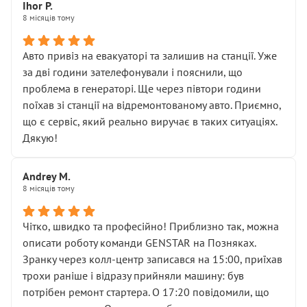
Далі ситуація тільки погіршилась:
Ihor P.
8 місяців тому
• сказали, що тепер “потрібно знімати колеса”
• що біля авто стояти вже не можна
• почали озвучувати купу додаткових робіт без
Авто привіз на евакуаторі та залишив на станції. Уже
чіткого пояснення
за дві години зателефонували і пояснили, що
( ну все зняли та доробили) дякую!
проблема в генераторі. Ще через півтори години
Окремий момент, який виглядає абсурдно:
поїхав зі станції на відремонтованому авто. Приємно,
мені заявили, що бачок гальмівної рідини потрібно
що є сервіс, який реально виручає в таких ситуаціях.
міняти разом із головним гальмівним циліндром у
Дякую!
зборі.
Для людини, яка хоча б трохи розуміється на техніці,
Andrey M.
це звучить як мінімум непрофесійно, а як максимум —
8 місяців тому
спроба продати дорогий вузол замість елементарних
ущільнювачів.
Чітко, швидко та професійно! Приблизно так, можна
Що прикро — це не перший мій візит. Раніше міняв у
описати роботу команди GENSTAR на Позняках.
вас стартер, і тоді сервіс наче справив хороше
Зранку через колл-центр записався на 15:00, приїхав
враження. Але згодом знайшов декілька гайок під
трохи раніше і відразу прийняли машину: був
лобовим склом. Мені пояснили, що це “старі гайки, які
потрібен ремонт стартера. О 17:20 повідомили, що
відкручували”, і попросили не хвилюватися. ( надіюсь