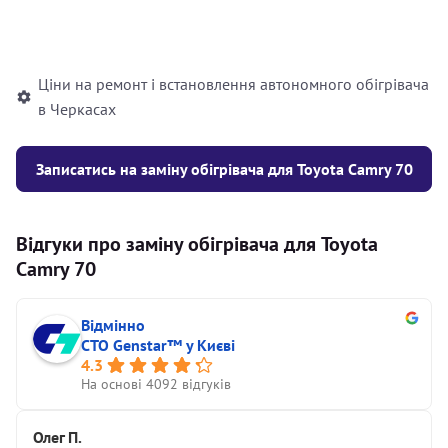
Встановлення рідинного
10000
грн
автономного опалювача
Ціни на ремонт і встановлення автономного обігрівача
в Черкасах
Записатись на заміну обігрівача для Toyota Camry 70
Відгуки про заміну обігрівача для Toyota
Camry 70
Відмінно
СТО Genstar™ у Києві
4.3
На основі 4092 відгуків
Олег П.