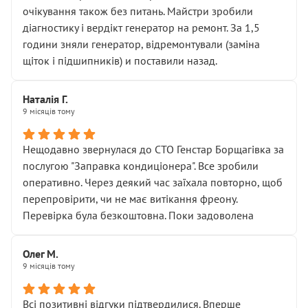
очікування також без питань. Майстри зробили
діагностику і вердікт генератор на ремонт. За 1,5
години зняли генератор, відремонтували (заміна
щіток і підшипників) и поставили назад.
Наталія Г.
9 місяців тому
Нещодавно звернулася до СТО Генстар Борщагівка за
послугою "Заправка кондиціонера". Все зробили
оперативно. Через деякий час заїхала повторно, щоб
перепровірити, чи не має витікання фреону.
Перевірка була безкоштовна. Поки задоволена
Олег М.
9 місяців тому
Всі позитивні відгуки підтвердилися. Вперше