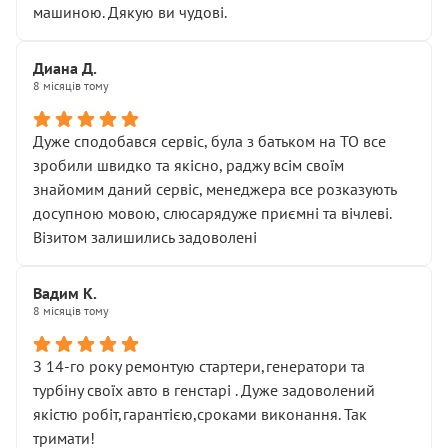
машиною. Дякую ви чудові.
Диана Д.
8 місяців тому
Дуже сподобався сервіс, була з батьком на ТО все
зробили швидко та якісно, раджу всім своїм
знайомим даний сервіс, менеджера все розказують
досупною мовою, слюсарядуже приємні та вічлеві.
Візитом залишились задоволені
Вадим К.
8 місяців тому
З 14-го року ремонтую стартери,генератори та
турбіну своїх авто в генстарі . Дуже задоволений
якістю робіт,гарантією,сроками виконання. Так
тримати!