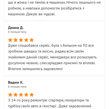
що я жінка і не тямлю в машинах. Нічого лишнього не
робили, а навпаки допомогли розібратися з
машиною. Дякую ви чудові.
Диана Д.
8 місяців тому
Дуже сподобався сервіс, була з батьком на ТО все
зробили швидко та якісно, раджу всім своїм
знайомим даний сервіс, менеджера все розказують
досупною мовою, слюсарядуже приємні та вічлеві.
Візитом залишились задоволені
Вадим К.
8 місяців тому
З 14-го року ремонтую стартери,генератори та
турбіну своїх авто в генстарі . Дуже задоволений