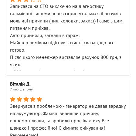
Записався на СТО виключно на діагностику
гальмівної системи через скрип у гальмах. Я розумів
можливі причини (пил, колодки, захист) і саме з цим
питанням приїхав.
Авто прийняли, загнали в гараж.
Майстер ломіком підігнув захист і сказав, що все
готово.
Після цього менеджер виставляє рахунок 800 грн, з
яких:
• 300 грн — діагностика гальмівної системи
• 500 грн — діагностика ходової, яку я НЕ замовляв і
Віталій Д.
НЕ погоджував
7 місяців тому
Я оплатив, але одразу звернув увагу, що це нав’язана
послуга. Тим більше, я був поруч і жодної реальної
Звернувся з проблемою - генератор не давав зарядку
діагностики ходової не проводилось. Після
на акумулятор. Фахівці знайшли причину,
зауваження гроші за цю “послугу” повернули, що
відремонтували, та зробили профілактику. Все
лише підтвердило мою правоту.
швидко і професійно! Є кімната очікування!
Але головне — я виїжджаю з боксу, і скрип у гальмах
Рекомендую!