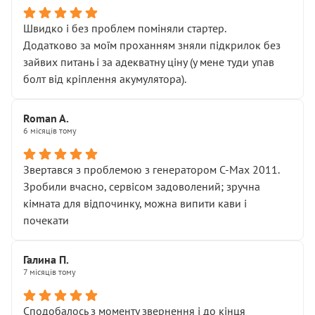
Швидко і без проблем поміняли стартер.
Додатково за моїм проханням зняли підкрилок без
зайвих питань і за адекватну ціну (у мене туди упав
болт від кріплення акумулятора).
Roman A.
6 місяців тому
Звертався з проблемою з генератором C-Max 2011.
Зробили вчасно, сервісом задоволений; зручна
кімната для відпочинку, можна випити кави і
почекати
Галина П.
7 місяців тому
Сподобалось з моменту звернення і до кінця