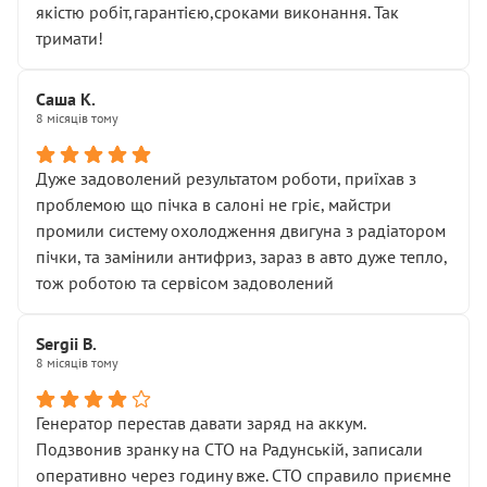
якістю робіт,гарантією,сроками виконання. Так
тримати!
Саша К.
8 місяців тому
Дуже задоволений результатом роботи, приїхав з
проблемою що пічка в салоні не гріє, майстри
промили систему охолодження двигуна з радіатором
пічки, та замінили антифриз, зараз в авто дуже тепло,
тож роботою та сервісом задоволений
Sergii B.
8 місяців тому
Генератор перестав давати заряд на аккум.
Подзвонив зранку на СТО на Радунській, записали
оперативно через годину вже. СТО справило приємне