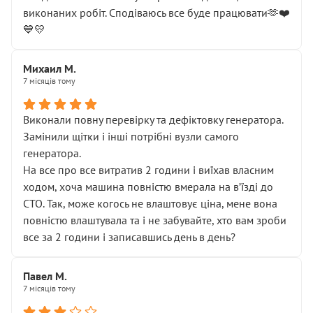
виконаних робіт. Сподіваюсь все буде працювати🫶❤️
💙💛
Михаил М.
7 місяців тому
Виконали повну перевірку та дефіктовку генератора.
Замінили щітки і інші потрібні вузли самого
генератора.
На все про все витратив 2 години і виїхав власним
ходом, хоча машина повністю вмерала на вʼїзді до
СТО. Так, може когось не влаштовує ціна, мене вона
повністю влаштувала та і не забувайте, хто вам зроби
все за 2 години і записавшись день в день?
Павел М.
7 місяців тому