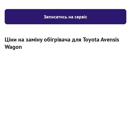
Записатись на сервіс
Ціни на заміну обігрівача для Toyota Avensis
Wagon
Послуга
Ціна
Автономний обігрівач
Безкоштовний розрахунок ціни
Безкоштовно
установки автономного обігрівача
Встановлення повітряного
8000
грн
автономного опалювача