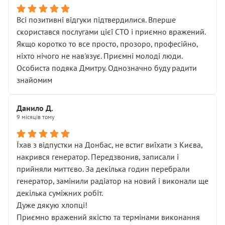
Всі позитивні відгуки підтвердилися. Вперше
скористався послугами цієї СТО і приємно вражений.
Якщо коротко то все просто, прозоро, професійно,
ніхто нічого не нав'язує. Приємні молоді люди.
Особиста подяка Дмитру. Однозначно буду радити
знайомим
Данило Д.
9 місяців тому
Їхав з відпустки на Донбас, не встиг виїхати з Києва,
накрився генератор. Передзвонив, записали і
прийняли миттєво. За декілька годин перебрали
генератор, замінили радіатор на новий і виконали ще
декілька суміжних робіт.
Дуже дякую хлопці!
Приємно вражений якістю та термінами виконання