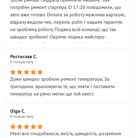
лобовим склом. Мені пояснили, що це “старі гайки, які
потрібен ремонт стартера. О 17:20 повідомили, що
відкручували”, і попросили не хвилюватися. ( надіюсь
авто вже готово. Оплата за роботу можлива карткою,
новий власник, не застяг в полі))
відразу видали чек, перелік робіт і надали гарантію
Але після нинішнього візиту такі дрібниці вже не
на зроблену роботу. Подяка всій команді, що так
здаються дрібницями.
швидко зробили! Окрема подяка майстеру-
Я — клієнт, який працює на довірі, і саме її цей сервіс
приймальнику Олександру: всі чітко та по суті.
серйозно підірвав.
Молодці! Однозначно буду радити своїм знайомим
Хотілося б більше:
Ростислав С.
звертатися до цього автосервісу.
8 місяців тому
• належної уваги до авто
• прозорості в роботах і рахунках
• реальної діагностики, а не формального
Дуже швидко зробили ремонт генератора. За
“подивились і поїхав”
тригодини, враховуючи те, що зняти і поставити
На жаль, складається враження, що сервіс працює не
генератор на рено меган ще той квест.
на якість, а “аби швидше і дорожче”. Саме це і псує
загальне враження та бажання повертатися.
Olga С.
Стосовно комунікації - все добре
8 місяців тому
Мені все сподобалося, якість, швидкість, розуміння