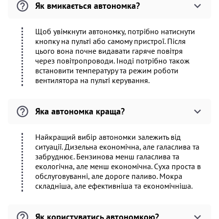
Як вмикається автономка?
Щоб увімкнути автономку, потрібно натиснути
кнопку на пульті або самому пристрої. Після
цього вона почне видавати гаряче повітря
через повітропроводи. Іноді потрібно також
встановити температуру та режим роботи
вентилятора на пульті керування.
Яка автономка краща?
Найкращий вибір автономки залежить від
ситуації. Дизельна економічна, але галаслива та
забруднює. Бензинова менш галаслива та
екологічна, але менш економічна. Суха проста в
обслуговуванні, але дороге паливо. Мокра
складніша, але ефективніша та економічніша.
Як користуватись автономкою?