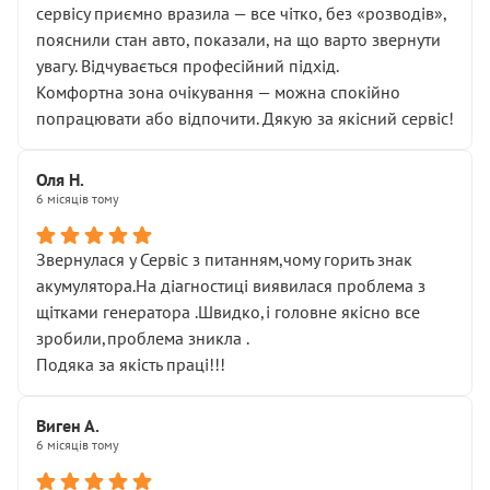
сервісу приємно вразила — все чітко, без «розводів»,
пояснили стан авто, показали, на що варто звернути
увагу. Відчувається професійний підхід.
Комфортна зона очікування — можна спокійно
попрацювати або відпочити. Дякую за якісний сервіс!
Оля Н.
6 місяців тому
Звернулася у Сервіс з питанням,чому горить знак
акумулятора.На діагностиці виявилася проблема з
щітками генератора .Швидко,і головне якісно все
зробили,проблема зникла .
Подяка за якість праці!!!
Виген А.
6 місяців тому