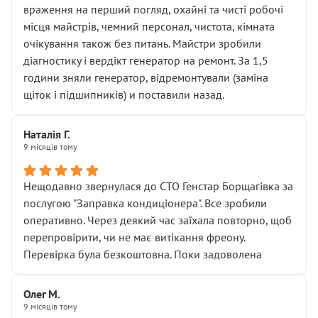
враження на перший погляд, охайні та чисті робочі
місця майстрів, чемний персонал, чистота, кімната
очікування також без питань. Майстри зробили
діагностику і вердікт генератор на ремонт. За 1,5
години зняли генератор, відремонтували (заміна
щіток і підшипників) и поставили назад.
Наталія Г.
9 місяців тому
Нещодавно звернулася до СТО Генстар Борщагівка за
послугою "Заправка кондиціонера". Все зробили
оперативно. Через деякий час заїхала повторно, щоб
перепровірити, чи не має витікання фреону.
Перевірка була безкоштовна. Поки задоволена
Олег М.
9 місяців тому