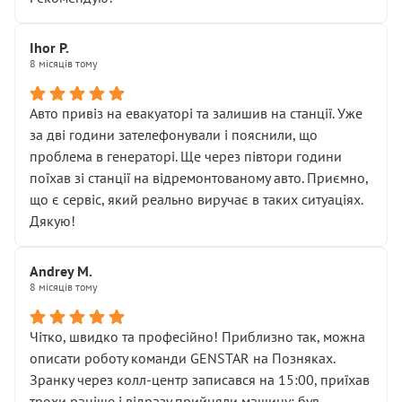
залишився таким самим, як і був. Тобто оплачена
“діагностика гальм” фактично нічого не дала.
Далі ситуація тільки погіршилась:
Ihor P.
8 місяців тому
• сказали, що тепер “потрібно знімати колеса”
• що біля авто стояти вже не можна
• почали озвучувати купу додаткових робіт без
Авто привіз на евакуаторі та залишив на станції. Уже
чіткого пояснення
за дві години зателефонували і пояснили, що
( ну все зняли та доробили) дякую!
проблема в генераторі. Ще через півтори години
Окремий момент, який виглядає абсурдно:
поїхав зі станції на відремонтованому авто. Приємно,
мені заявили, що бачок гальмівної рідини потрібно
що є сервіс, який реально виручає в таких ситуаціях.
міняти разом із головним гальмівним циліндром у
Дякую!
зборі.
Для людини, яка хоча б трохи розуміється на техніці,
Andrey M.
це звучить як мінімум непрофесійно, а як максимум —
8 місяців тому
спроба продати дорогий вузол замість елементарних
ущільнювачів.
Чітко, швидко та професійно! Приблизно так, можна
Що прикро — це не перший мій візит. Раніше міняв у
описати роботу команди GENSTAR на Позняках.
вас стартер, і тоді сервіс наче справив хороше
Зранку через колл-центр записався на 15:00, приїхав
враження. Але згодом знайшов декілька гайок під
трохи раніше і відразу прийняли машину: був