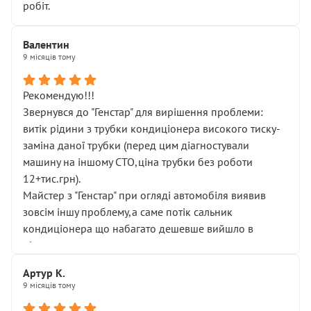
робіт.
Валентин
9 місяців тому
Рекомендую!!!
Звернувся до "Генстар" для вирішення проблеми:
витік рідини з трубки кондиціонера високого тиску-
заміна даної трубки (перед цим діагностували
машину на іншому СТО,ціна трубки без роботи
12+тис.грн).
Майстер з "Генстар" при огляді автомобіля виявив
зовсім іншу проблему,а саме потік сальник
кондиціонера що набагато дешевше вийшло в
підсумку.
Дуже дякую за швидкий і професійний ремонт!
Артур К.
9 місяців тому