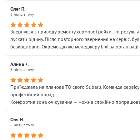
Олег П.
5 місяців тому
Звернувся з приводу ремонту кермової рейки. По результат
пускати рідину. Після повторного звернення на сервіс, бу
безкоштовно. Окремо дякую менеджеру Іллі за організаці
Алина •.
6 місяців тому
Приїжджала на планове ТО свого Subaru. Команда сервісу п
професійний підхід.
Комфортна зона очікування — можна спокійно попрацювати
Оля Н.
6 місяців тому