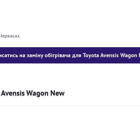
8000
грн
10000
грн
 Черкасах
исатись на заміну обігрівача для Toyota Avensis Wagon
a Avensis Wagon New