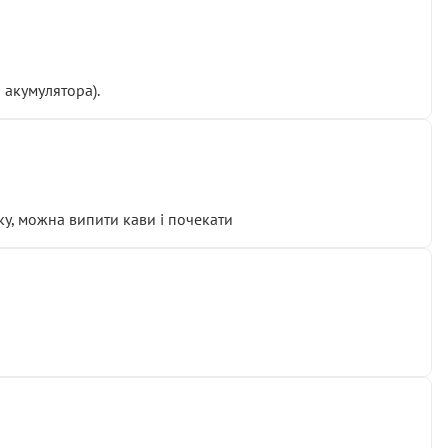
 акумулятора).
у, можна випити кави і почекати