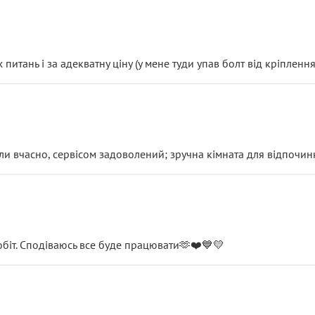
итань і за адекватну ціну (у мене туди упав болт від кріплення
и вчасно, сервісом задоволений; зручна кімната для відпочинк
обіт. Сподіваюсь все буде працювати🫶❤️💙💛