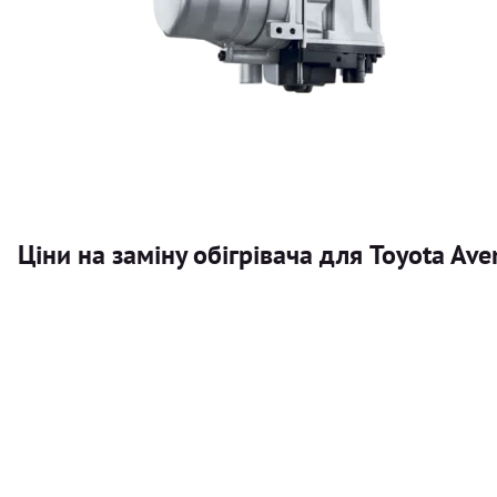
Ціни на заміну обігрівача для Toyota Av
Послуга
Автономний обігрівач
Безкоштовний розрахунок ціни установки автономного об