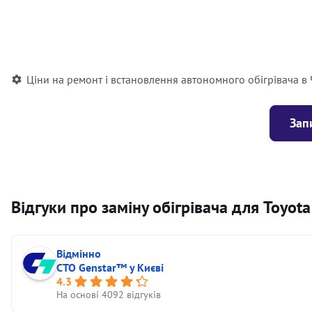
Встановлення повітряного автономного опалювача
Встановлення рідинного автономного опалювача
Ціни на ремонт і встановлення автономного обігрівача в
Зап
Відгуки про заміну обігрівача для Toyot
Відмінно
СТО Genstar™ у Києві
4.3
На основі 4092 відгуків