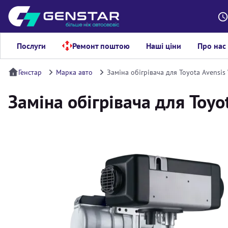
Послуги
Ремонт поштою
Наші ціни
Про нас
Генстар
Марка авто
Заміна обігрівача для Toyota Avensi
Заміна обігрівача для Toy