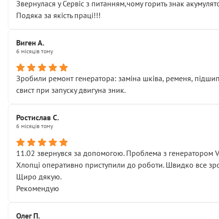
Звернулася у Сервіс з питанням,чому горить знак акумуля
Подяка за якість праці!!!
Виген А.
6 місяців тому
Зробили ремонт генератора: заміна шківа, ременя, підшипни
свист при запуску двигуна зник.
Ростислав С.
6 місяців тому
11.02 звернувся за допомогою. Проблема з генератором 
Хлопці оперативно приступили до роботи. Швидко все зро
Щиро дякую.
Рекомендую
Олег П.