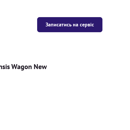
Записатись на сервіс
ensis Wagon New
Ціна
ігрівача
Безкоштовно