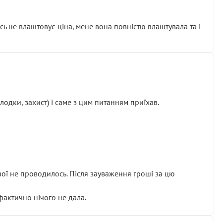
сь не влаштовує ціна, мене вона повністю влаштувала та і
одки, захист) і саме з цим питанням приїхав.
ової не проводилось. Після зауваження гроші за цю
 фактично нічого не дала.