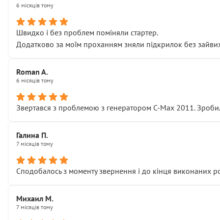
6 місяців тому
Швидко і без проблем поміняли стартер.
Додатково за моїм проханням зняли підкрилок без зайвих п
Roman A.
6 місяців тому
Звертався з проблемою з генератором C-Max 2011. Зробил
Галина П.
7 місяців тому
Сподобалось з моменту звернення і до кінця виконаних р
Михаил М.
7 місяців тому