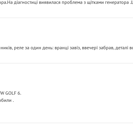
тора.На діагностиці виявилася проблема з щітками генератора 
ків, реле за один день: вранці завіз, ввечері забрав, деталі в
VW GOLF 6.
били .