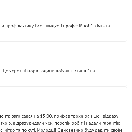
ли профілактику. Все швидко і професійно! Є кімната
ати дорогий вузол замість елементарних ущільнювачів.
м знайшов декілька гайок під лобовим склом. Мені
 Ще через півтори години поїхав зі станції на
ня та бажання повертатися.
нтр записався на 15:00, приїхав трохи раніше і відразу
кою, відразу видали чек, перелік робіт і надали гарантію
 чітко та по суті. Молодці! Однозначно буду радити своїм