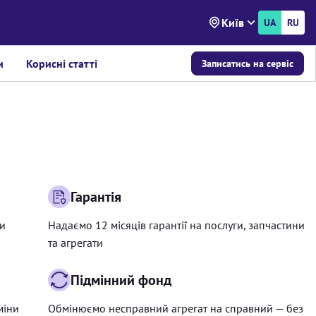
Київ
UA
RU
и
Корисні статті
Записатись на сервіс
Гарантія
ри
Надаємо 12 місяців гарантії на послуги, запчастини
та агрегати
Підмінний фонд
міни
Обмінюємо несправний агрегат на справний — без