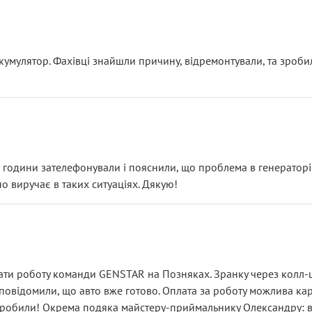
ояснення
кумулятор. Фахівці знайшли причину, відремонтували, та зроби
 разом із головним гальмівним циліндром у зборі.
звучить як мінімум непрофесійно, а як максимум — спроба прод
тартер, і тоді сервіс наче справив хороше враження. Але згодо
и не хвилюватися. ( надіюсь новий власник, не застяг в полі))
я дрібницями.
йозно підірвав.
ві години зателефонували і пояснили, що проблема в генераторі.
о виручає в таких ситуаціях. Дякую!
їхав”
ість, а “аби швидше і дорожче”. Саме це і псує загальне вражен
ти роботу команди GENSTAR на Позняках. Зранку через колл-це
овідомили, що авто вже готово. Оплата за роботу можлива карт
зробили! Окрема подяка майстеру-приймальнику Олександру: всі