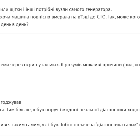
или щітки і інші потрібні вузли самого генератора.
 хоча машина повністю вмерала на вʼїзді до СТО. Так, може кого
 день в день?
еми через скрип у гальмах. Я розумів можливі причини (пил, кол
погоджував
уга. Тим більше, я був поруч і жодної реальної діагностики ход
ився таким самим, як і був. Тобто оплачена “діагностика гальм”