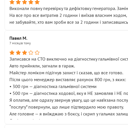
Виконали повну перевірку та дефіктовку генератора. Замін
На все про все витратив 2 години і виїхав власним ходом,
не забувайте, хто вам зроби все за 2 години і записавшись
Павел М.
7 місяців тому
Записався на СТО виключно на діагностику гальмівної сист
Авто прийняли, загнали в гараж.
Майстер ломіком підігнув захист і сказав, що все готово.
Після цього менеджер виставляє рахунок 800 грн, з яких:
• 300 грн — діагностика гальмівної системи
• 500 грн — діагностика ходової, яку я НЕ замовляв і НЕ 
Я оплатив, але одразу звернув увагу, що це нав’язана посл
“послугу” повернули, що лише підтвердило мою правоту.
Але головне — я виїжджаю з боксу, і скрип у гальмах залиш
Далі ситуація тільки погіршилась:
• сказали, що тепер “потрібно знімати колеса”