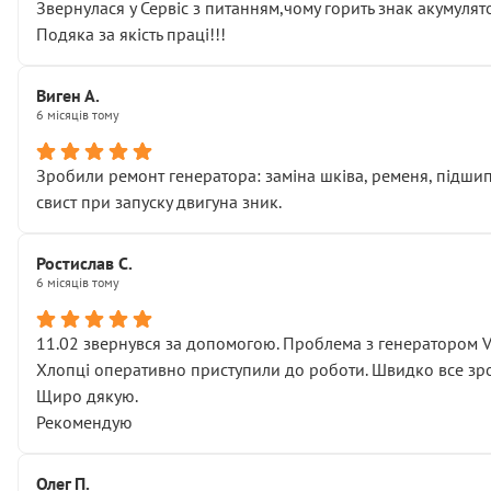
Звернулася у Сервіс з питанням,чому горить знак акумуля
Подяка за якість праці!!!
Виген А.
6 місяців тому
Зробили ремонт генератора: заміна шківа, ременя, підшипни
свист при запуску двигуна зник.
Ростислав С.
6 місяців тому
11.02 звернувся за допомогою. Проблема з генератором 
Хлопці оперативно приступили до роботи. Швидко все зро
Щиро дякую.
Рекомендую
Олег П.