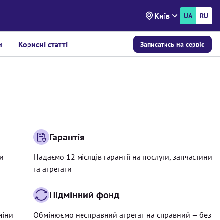
Київ
UA
RU
и
Корисні статті
Записатись на сервіс
Гарантія
ри
Надаємо 12 місяців гарантії на послуги, запчастини
та агрегати
Підмінний фонд
міни
Обмінюємо несправний агрегат на справний — без