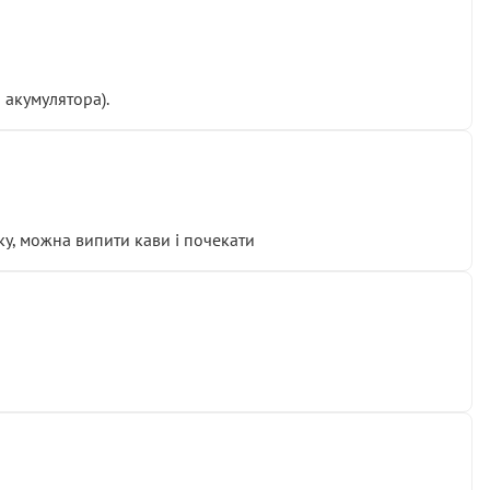
 акумулятора).
у, можна випити кави і почекати