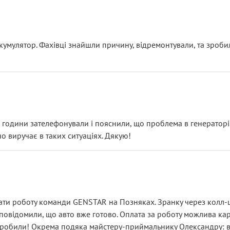
ояснення
кумулятор. Фахівці знайшли причину, відремонтували, та зроби
 разом із головним гальмівним циліндром у зборі.
звучить як мінімум непрофесійно, а як максимум — спроба прод
тартер, і тоді сервіс наче справив хороше враження. Але згодо
и не хвилюватися. ( надіюсь новий власник, не застяг в полі))
я дрібницями.
йозно підірвав.
ві години зателефонували і пояснили, що проблема в генераторі.
о виручає в таких ситуаціях. Дякую!
їхав”
ість, а “аби швидше і дорожче”. Саме це і псує загальне вражен
ти роботу команди GENSTAR на Позняках. Зранку через колл-це
овідомили, що авто вже готово. Оплата за роботу можлива карт
зробили! Окрема подяка майстеру-приймальнику Олександру: всі