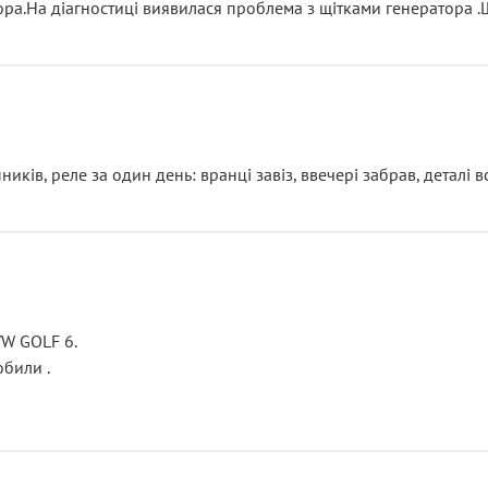
тора.На діагностиці виявилася проблема з щітками генератора 
ків, реле за один день: вранці завіз, ввечері забрав, деталі в
VW GOLF 6.
били .