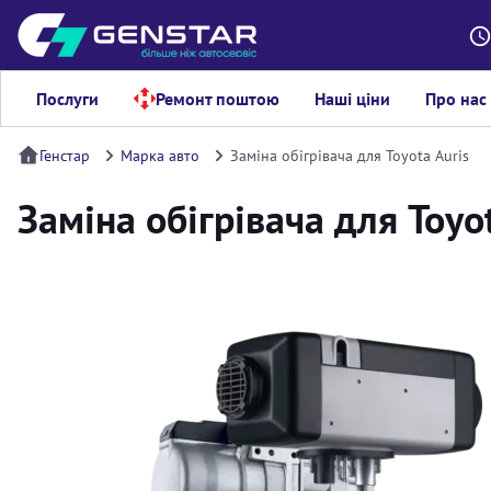
Послуги
Ремонт поштою
Наші ціни
Про нас
Генстар
Марка авто
Заміна обігрівача для Toyota Auris
Заміна обігрівача для Toyot