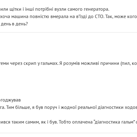
или щітки і інші потрібні вузли самого генератора.
 хоча машина повністю вмерала на вʼїзді до СТО. Так, може кого
 день в день?
еми через скрип у гальмах. Я розумів можливі причини (пил, кол
погоджував
уга. Тим більше, я був поруч і жодної реальної діагностики ход
ився таким самим, як і був. Тобто оплачена “діагностика гальм”