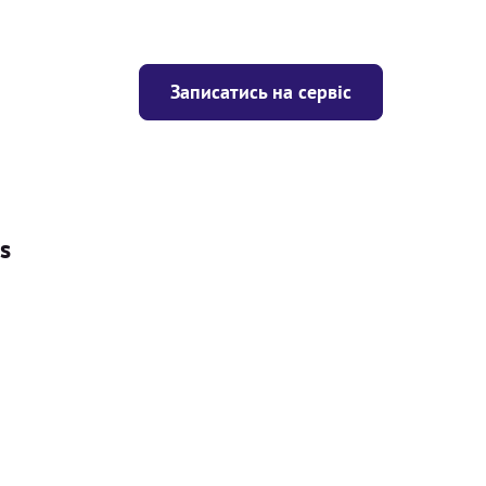
Записатись на сервіс
s
Ціна
ігрівача
Безкоштовно