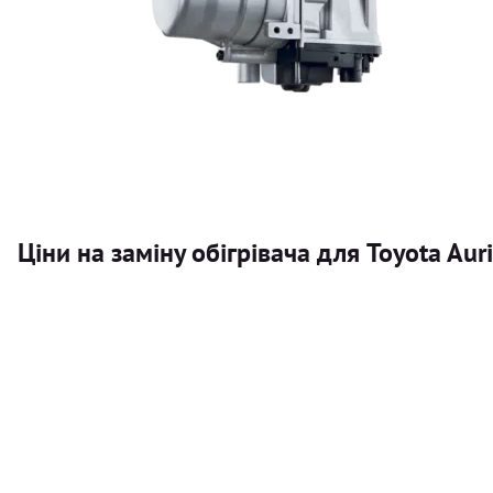
Ціни на заміну обігрівача для Toyota Auri
Послуга
Автономний обігрівач
Безкоштовний розрахунок ціни установки автономного об