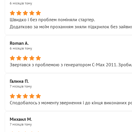
6 місяців тому
Швидко і без проблем поміняли стартер.
Додатково за моїм проханням зняли підкрилок без зайвих п
Roman A.
6 місяців тому
Звертався з проблемою з генератором C-Max 2011. Зробил
Галина П.
7 місяців тому
Сподобалось з моменту звернення і до кінця виконаних р
Михаил М.
7 місяців тому