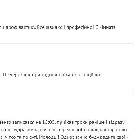
ли профілактику. Все швидко і професійно! Є кімната
ати дорогий вузол замість елементарних ущільнювачів.
м знайшов декілька гайок під лобовим склом. Мені
 Ще через півтори години поїхав зі станції на
ня та бажання повертатися.
нтр записався на 15:00, приїхав трохи раніше і відразу
кою, відразу видали чек, перелік робіт і надали гарантію
 чітко та по суті. Молодці! Однозначно буду радити своїм