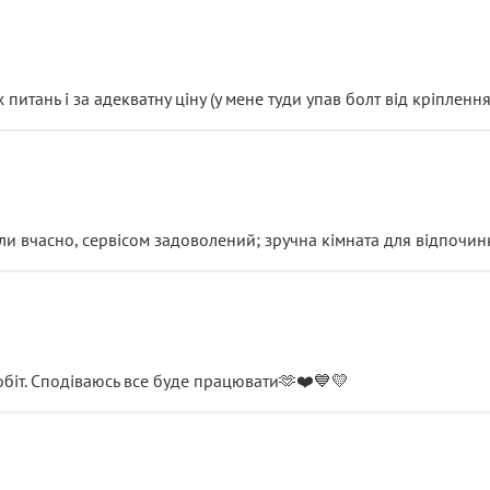
итань і за адекватну ціну (у мене туди упав болт від кріплення
и вчасно, сервісом задоволений; зручна кімната для відпочинк
обіт. Сподіваюсь все буде працювати🫶❤️💙💛