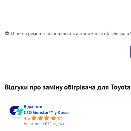
Встановлення повітряного автономного опалювача
Встановлення рідинного автономного опалювача
Ціни на ремонт і встановлення автономного обігрівача в
Відгуки про заміну обігрівача для Toyota
Відмінно
СТО Genstar™ у Києві
4.3
На основі 4071 відгуків