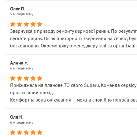
Олег П.
5 місяців тому
Звернувся з приводу ремонту кермової рейки. По результат
пускати рідину. Після повторного звернення на сервіс, бу
безкоштовно. Окремо дякую менеджеру Іллі за організаці
Алина •.
6 місяців тому
Приїжджала на планове ТО свого Subaru. Команда сервісу п
професійний підхід.
Комфортна зона очікування — можна спокійно попрацювати
Оля Н.
6 місяців тому