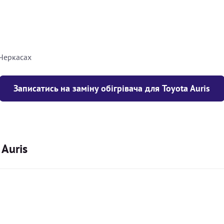
8000
грн
10000
грн
 Черкасах
Записатись на заміну обігрівача для Toyota Auris
 Auris