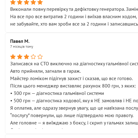
Виконали повну перевірку та дефіктовку генератора. Замін
На все про все витратив 2 години і виїхав власним ходом,
не забувайте, хто вам зроби все за 2 години і записавшись
Павел М.
7 місяців тому
Записався на СТО виключно на діагностику гальмівної сист
Авто прийняли, загнали в гараж.
Майстер ломіком підігнув захист і сказав, що все готово.
Після цього менеджер виставляє рахунок 800 грн, з яких:
• 300 грн — діагностика гальмівної системи
• 500 грн — діагностика ходової, яку я НЕ замовляв і НЕ 
Я оплатив, але одразу звернув увагу, що це нав’язана посл
“послугу” повернули, що лише підтвердило мою правоту.
Але головне — я виїжджаю з боксу, і скрип у гальмах залиш
Далі ситуація тільки погіршилась:
• сказали, що тепер “потрібно знімати колеса”