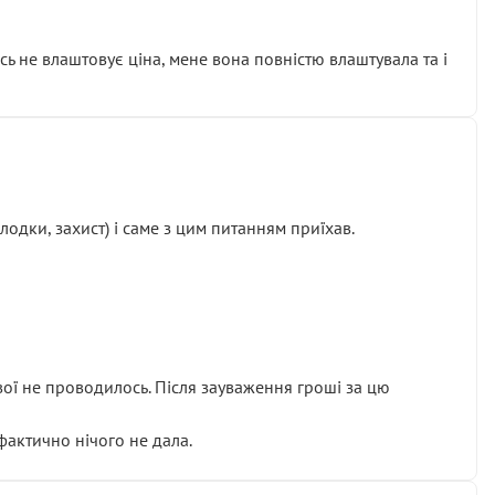
сь не влаштовує ціна, мене вона повністю влаштувала та і
одки, захист) і саме з цим питанням приїхав.
ової не проводилось. Після зауваження гроші за цю
 фактично нічого не дала.