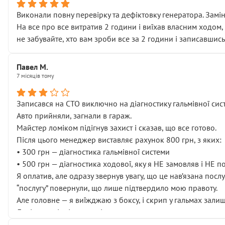
Виконали повну перевірку та дефіктовку генератора. Замін
На все про все витратив 2 години і виїхав власним ходом,
не забувайте, хто вам зроби все за 2 години і записавшись
Павел М.
7 місяців тому
Записався на СТО виключно на діагностику гальмівної сист
Авто прийняли, загнали в гараж.
Майстер ломіком підігнув захист і сказав, що все готово.
Після цього менеджер виставляє рахунок 800 грн, з яких:
• 300 грн — діагностика гальмівної системи
• 500 грн — діагностика ходової, яку я НЕ замовляв і НЕ 
Я оплатив, але одразу звернув увагу, що це нав’язана посл
“послугу” повернули, що лише підтвердило мою правоту.
Але головне — я виїжджаю з боксу, і скрип у гальмах залиш
Далі ситуація тільки погіршилась:
• сказали, що тепер “потрібно знімати колеса”