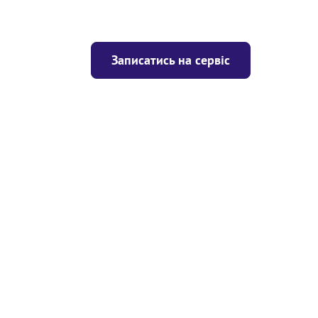
Записатись на сервіс
Ціна
ігрівача
Безкоштовно