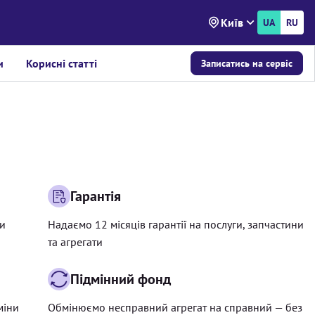
Київ
UA
RU
и
Корисні статті
Записатись на сервіс
Гарантія
ри
Надаємо 12 місяців гарантії на послуги, запчастини
та агрегати
Підмінний фонд
міни
Обмінюємо несправний агрегат на справний — без