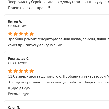
Звернулася у Сервіс з питанням,чому горить знак акумуля
Подяка за якість праці!!!
Виген А.
6 місяців тому
Зробили ремонт генератора: заміна шківа, ременя, підшипни
свист при запуску двигуна зник.
Ростислав С.
6 місяців тому
11.02 звернувся за допомогою. Проблема з генератором 
Хлопці оперативно приступили до роботи. Швидко все зро
Щиро дякую.
Рекомендую
Олег П.