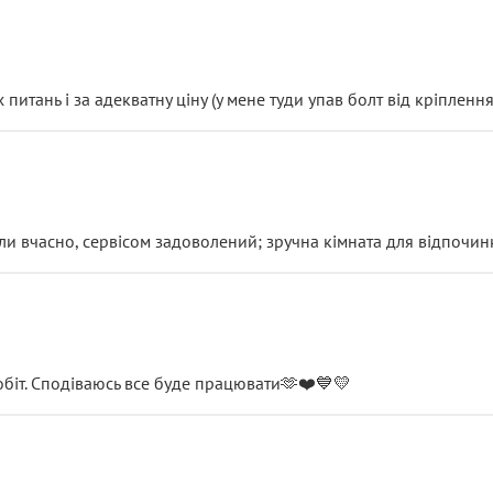
итань і за адекватну ціну (у мене туди упав болт від кріплення
и вчасно, сервісом задоволений; зручна кімната для відпочинк
обіт. Сподіваюсь все буде працювати🫶❤️💙💛