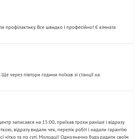
ли профілактику. Все швидко і професійно! Є кімната
ати дорогий вузол замість елементарних ущільнювачів.
м знайшов декілька гайок під лобовим склом. Мені
 Ще через півтори години поїхав зі станції на
ня та бажання повертатися.
нтр записався на 15:00, приїхав трохи раніше і відразу
кою, відразу видали чек, перелік робіт і надали гарантію
 чітко та по суті. Молодці! Однозначно буду радити своїм