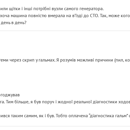
или щітки і інші потрібні вузли самого генератора.
 хоча машина повністю вмерала на вʼїзді до СТО. Так, може кого
 день в день?
еми через скрип у гальмах. Я розумів можливі причини (пил, кол
погоджував
уга. Тим більше, я був поруч і жодної реальної діагностики ход
ився таким самим, як і був. Тобто оплачена “діагностика гальм”