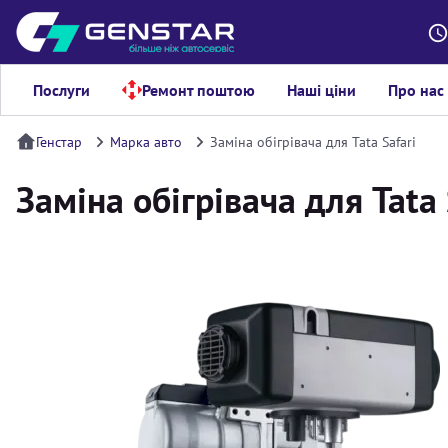
Послуги
Ремонт поштою
Наші ціни
Про нас
Генстар
Марка авто
Заміна обігрівача для Tata Safari
Заміна обігрівача для Tata 