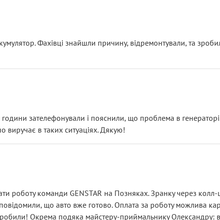
ояснення
кумулятор. Фахівці знайшли причину, відремонтували, та зроби
 разом із головним гальмівним циліндром у зборі.
звучить як мінімум непрофесійно, а як максимум — спроба прод
тартер, і тоді сервіс наче справив хороше враження. Але згодо
и не хвилюватися. ( надіюсь новий власник, не застяг в полі))
я дрібницями.
йозно підірвав.
ві години зателефонували і пояснили, що проблема в генераторі.
о виручає в таких ситуаціях. Дякую!
їхав”
ість, а “аби швидше і дорожче”. Саме це і псує загальне вражен
ти роботу команди GENSTAR на Позняках. Зранку через колл-це
овідомили, що авто вже готово. Оплата за роботу можлива карт
зробили! Окрема подяка майстеру-приймальнику Олександру: всі