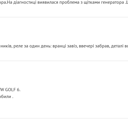
тора.На діагностиці виявилася проблема з щітками генератора 
ків, реле за один день: вранці завіз, ввечері забрав, деталі в
VW GOLF 6.
били .