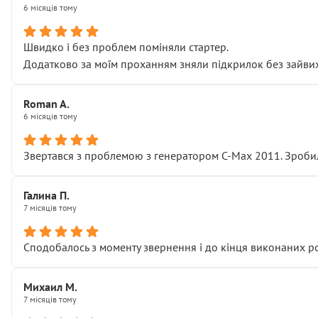
6 місяців тому
Швидко і без проблем поміняли стартер.
Додатково за моїм проханням зняли підкрилок без зайвих п
Roman A.
6 місяців тому
Звертався з проблемою з генератором C-Max 2011. Зробил
Галина П.
7 місяців тому
Сподобалось з моменту звернення і до кінця виконаних р
Михаил М.
7 місяців тому