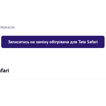
8000
грн
10000
грн
 Черкасах
Записатись на заміну обігрівача для Tata Safari
fari