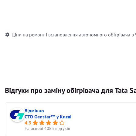
Встановлення повітряного автономного опалювача
Встановлення рідинного автономного опалювача
Ціни на ремонт і встановлення автономного обігрівача в
Відгуки про заміну обігрівача для Tata Sa
Відмінно
СТО Genstar™ у Києві
4.3
На основі 4083 відгуків