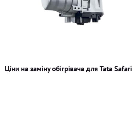
Ціни на заміну обігрівача для Tata Safari
Послуга
Автономний обігрівач
Безкоштовний розрахунок ціни установки автономного об