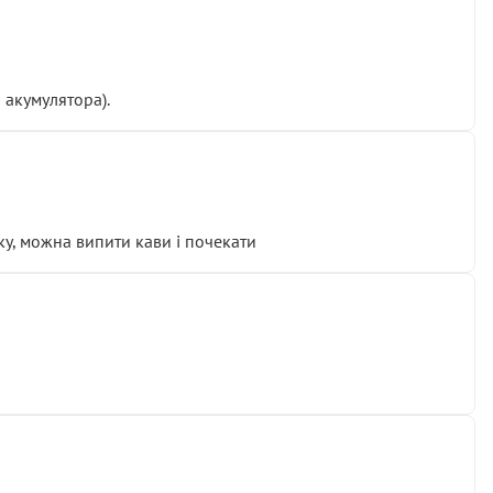
 акумулятора).
у, можна випити кави і почекати