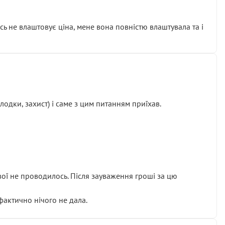
сь не влаштовує ціна, мене вона повністю влаштувала та і
одки, захист) і саме з цим питанням приїхав.
ової не проводилось. Після зауваження гроші за цю
 фактично нічого не дала.