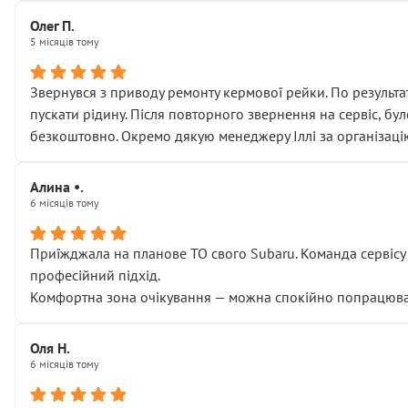
Олег П.
5 місяців тому
Звернувся з приводу ремонту кермової рейки. По результат
пускати рідину. Після повторного звернення на сервіс, бу
безкоштовно. Окремо дякую менеджеру Іллі за організаці
Алина •.
6 місяців тому
Приїжджала на планове ТО свого Subaru. Команда сервісу п
професійний підхід.
Комфортна зона очікування — можна спокійно попрацювати
Оля Н.
6 місяців тому