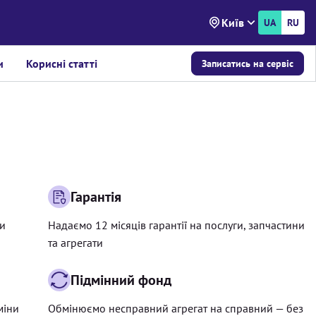
Київ
UA
RU
и
Корисні статті
Записатись на сервіс
Гарантія
ри
Надаємо 12 місяців гарантії на послуги, запчастини
та агрегати
Підмінний фонд
міни
Обмінюємо несправний агрегат на справний — без