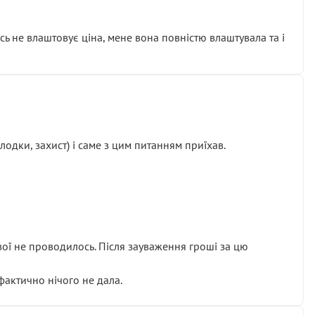
сь не влаштовує ціна, мене вона повністю влаштувала та і
одки, захист) і саме з цим питанням приїхав.
ової не проводилось. Після зауваження гроші за цю
 фактично нічого не дала.