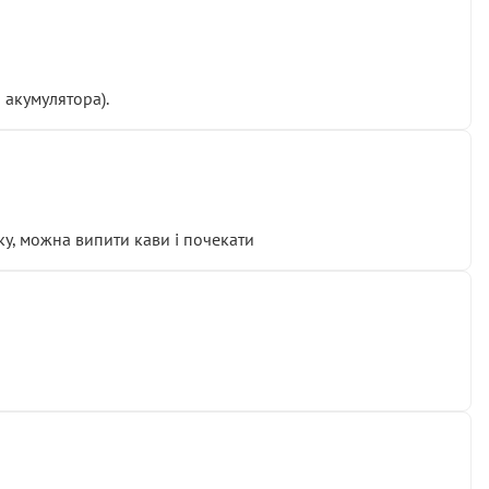
 акумулятора).
у, можна випити кави і почекати