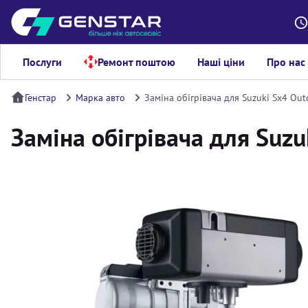
Послуги
Ремонт поштою
Наші ціни
Про нас
Генстар
Марка авто
Заміна обігрівача для Suzuki Sx4 Out
Заміна обігрівача для Suzu