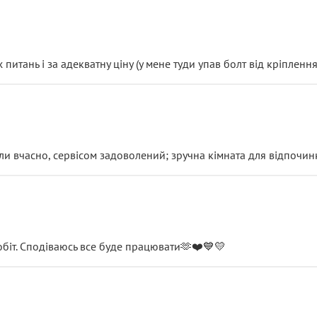
итань і за адекватну ціну (у мене туди упав болт від кріплення
и вчасно, сервісом задоволений; зручна кімната для відпочинк
обіт. Сподіваюсь все буде працювати🫶❤️💙💛