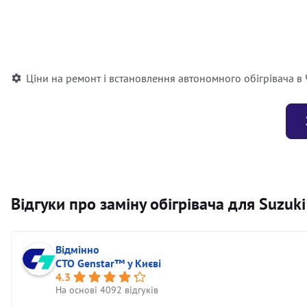
Встановлення повітряного автономного опалювача
Встановлення рідинного автономного опалювача
Ціни на ремонт і встановлення автономного обігрівача в
Відгуки про заміну обігрівача для Suzuk
Відмінно
СТО Genstar™ у Києві
4.3
На основі 4092 відгуків