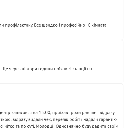
ли профілактику. Все швидко і професійно! Є кімната
ати дорогий вузол замість елементарних ущільнювачів.
м знайшов декілька гайок під лобовим склом. Мені
 Ще через півтори години поїхав зі станції на
ня та бажання повертатися.
нтр записався на 15:00, приїхав трохи раніше і відразу
кою, відразу видали чек, перелік робіт і надали гарантію
 чітко та по суті. Молодці! Однозначно буду радити своїм