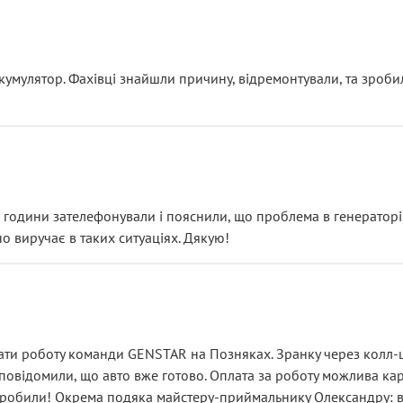
ояснення
кумулятор. Фахівці знайшли причину, відремонтували, та зроби
 разом із головним гальмівним циліндром у зборі.
звучить як мінімум непрофесійно, а як максимум — спроба прод
тартер, і тоді сервіс наче справив хороше враження. Але згодо
и не хвилюватися. ( надіюсь новий власник, не застяг в полі))
я дрібницями.
йозно підірвав.
ві години зателефонували і пояснили, що проблема в генераторі.
о виручає в таких ситуаціях. Дякую!
їхав”
ість, а “аби швидше і дорожче”. Саме це і псує загальне вражен
ти роботу команди GENSTAR на Позняках. Зранку через колл-це
овідомили, що авто вже готово. Оплата за роботу можлива карт
зробили! Окрема подяка майстеру-приймальнику Олександру: всі