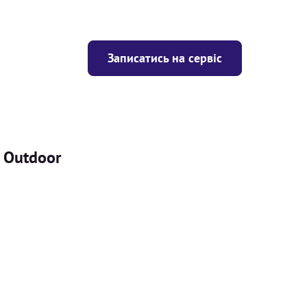
Записатись на сервіс
4 Outdoor
Ціна
ігрівача
Безкоштовно