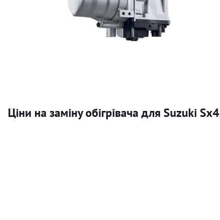
Ціни на заміну обігрівача для Suzuki Sx
Послуга
Автономний обігрівач
Безкоштовний розрахунок ціни установки автономного об