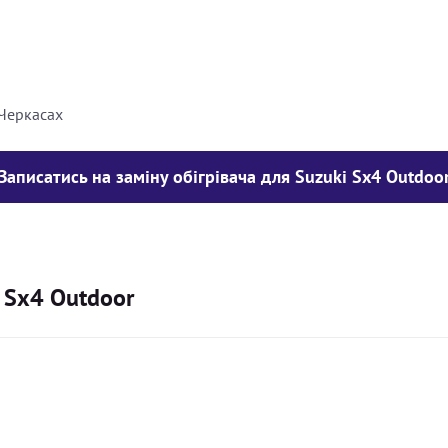
8000
грн
10000
грн
 Черкасах
Записатись на заміну обігрівача для Suzuki Sx4 Outdoo
i Sx4 Outdoor