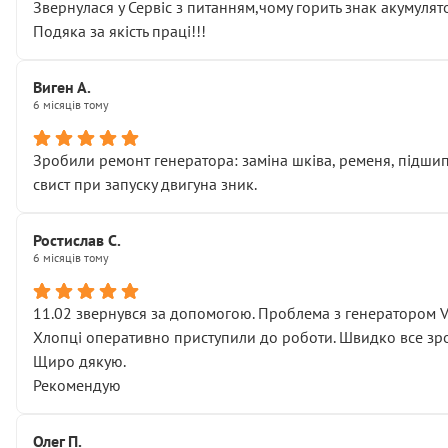
Звернулася у Сервіс з питанням,чому горить знак акумуля
Подяка за якість праці!!!
Виген А.
6 місяців тому
Зробили ремонт генератора: заміна шківа, ременя, підшипни
свист при запуску двигуна зник.
Ростислав С.
6 місяців тому
11.02 звернувся за допомогою. Проблема з генератором 
Хлопці оперативно приступили до роботи. Швидко все зро
Щиро дякую.
Рекомендую
Олег П.