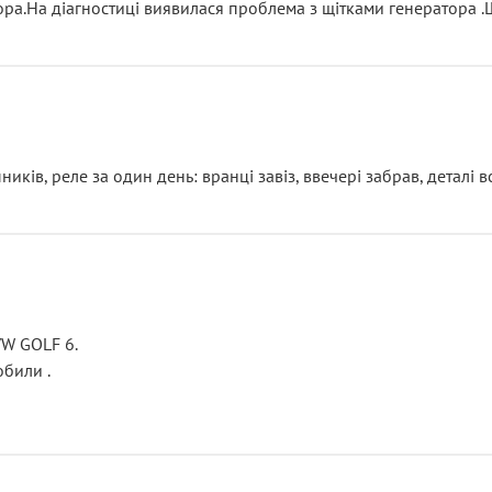
тора.На діагностиці виявилася проблема з щітками генератора 
ків, реле за один день: вранці завіз, ввечері забрав, деталі в
VW GOLF 6.
били .