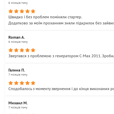
6 місяців тому
Швидко і без проблем поміняли стартер.
Додатково за моїм проханням зняли підкрилок без зайвих п
Roman A.
6 місяців тому
Звертався з проблемою з генератором C-Max 2011. Зробил
Галина П.
7 місяців тому
Сподобалось з моменту звернення і до кінця виконаних р
Михаил М.
7 місяців тому