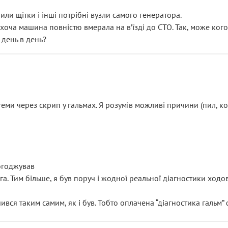
или щітки і інші потрібні вузли самого генератора.
 хоча машина повністю вмерала на вʼїзді до СТО. Так, може кого
 день в день?
еми через скрип у гальмах. Я розумів можливі причини (пил, кол
погоджував
уга. Тим більше, я був поруч і жодної реальної діагностики ход
ився таким самим, як і був. Тобто оплачена “діагностика гальм”