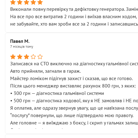
Виконали повну перевірку та дефіктовку генератора. Замін
На все про все витратив 2 години і виїхав власним ходом,
не забувайте, хто вам зроби все за 2 години і записавшись
Павел М.
7 місяців тому
Записався на СТО виключно на діагностику гальмівної сист
Авто прийняли, загнали в гараж.
Майстер ломіком підігнув захист і сказав, що все готово.
Після цього менеджер виставляє рахунок 800 грн, з яких:
• 300 грн — діагностика гальмівної системи
• 500 грн — діагностика ходової, яку я НЕ замовляв і НЕ 
Я оплатив, але одразу звернув увагу, що це нав’язана посл
“послугу” повернули, що лише підтвердило мою правоту.
Але головне — я виїжджаю з боксу, і скрип у гальмах залиш
Далі ситуація тільки погіршилась:
• сказали, що тепер “потрібно знімати колеса”