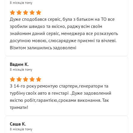
8 місяців тому
Дуже сподобався сервіс, була з батьком на ТО все
зробили швидко та якісно, раджу всім своїм
знайомим даний сервіс, менеджера все розказують
досупною мовою, слюсарядуже приємні та вічлеві.
Візитом залишились задоволені
Вадим К.
8 місяців тому
З 14-го року ремонтую стартери,генератори та
турбіну своїх авто в генстарі . Дуже задоволений
якістю робіт,гарантією,сроками виконання. Так
тримати!
Саша К.
8 місяців тому