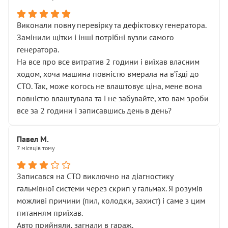
Виконали повну перевірку та дефіктовку генератора.
Замінили щітки і інші потрібні вузли самого
генератора.
На все про все витратив 2 години і виїхав власним
ходом, хоча машина повністю вмерала на вʼїзді до
СТО. Так, може когось не влаштовує ціна, мене вона
повністю влаштувала та і не забувайте, хто вам зроби
все за 2 години і записавшись день в день?
Павел М.
7 місяців тому
Записався на СТО виключно на діагностику
гальмівної системи через скрип у гальмах. Я розумів
можливі причини (пил, колодки, захист) і саме з цим
питанням приїхав.
Авто прийняли, загнали в гараж.