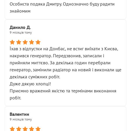
Особиста подяка Дмитру. Однозначно буду радити
знайомим
Данило Д.
9 місяців тому
Їхав з відпустки на Донбас, не встиг виїхати з Києва,
накрився генератор. Передзвонив, записали і
прийняли миттєво. За декілька годин перебрали
генератор, замінили радіатор на новий і виконали ще
декілька суміжних робіт.
Дуже дякую хлопці!
Приємно вражений якістю та термінами виконання
робіт.
Валентин
9 місяців тому