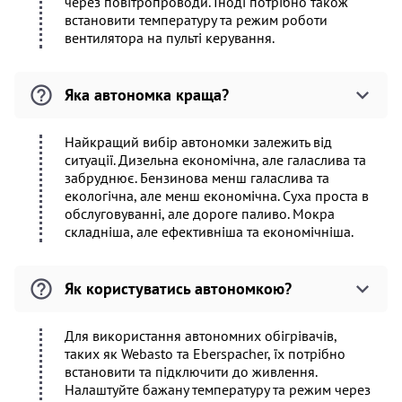
через повітропроводи. Іноді потрібно також
встановити температуру та режим роботи
вентилятора на пульті керування.
Яка автономка краща?
Найкращий вибір автономки залежить від
ситуації. Дизельна економічна, але галаслива та
забруднює. Бензинова менш галаслива та
екологічна, але менш економічна. Суха проста в
обслуговуванні, але дороге паливо. Мокра
складніша, але ефективніша та економічніша.
Як користуватись автономкою?
Для використання автономних обігрівачів,
таких як Webasto та Eberspacher, їх потрібно
встановити та підключити до живлення.
Налаштуйте бажану температуру та режим через