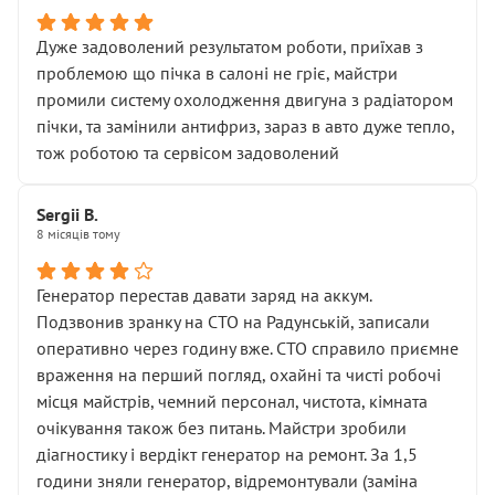
Дуже задоволений результатом роботи, приїхав з
проблемою що пічка в салоні не гріє, майстри
промили систему охолодження двигуна з радіатором
пічки, та замінили антифриз, зараз в авто дуже тепло,
тож роботою та сервісом задоволений
Sergii B.
8 місяців тому
Генератор перестав давати заряд на аккум.
Подзвонив зранку на СТО на Радунській, записали
оперативно через годину вже. СТО справило приємне
враження на перший погляд, охайні та чисті робочі
місця майстрів, чемний персонал, чистота, кімната
очікування також без питань. Майстри зробили
діагностику і вердікт генератор на ремонт. За 1,5
години зняли генератор, відремонтували (заміна