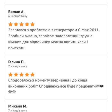
Roman A.
6 місяців тому
Звертався з проблемою з генератором C-Max 2011.
Зробили вчасно, сервісом задоволений; зручна
кімната для відпочинку, можна випити кави і
почекати
Галина П.
7 місяців тому
Сподобалось з моменту звернення і до кінця
виконаних робіт. Сподіваюсь все буде працювати🫶❤️
💙💛
Михаил М.
7 місяців тому