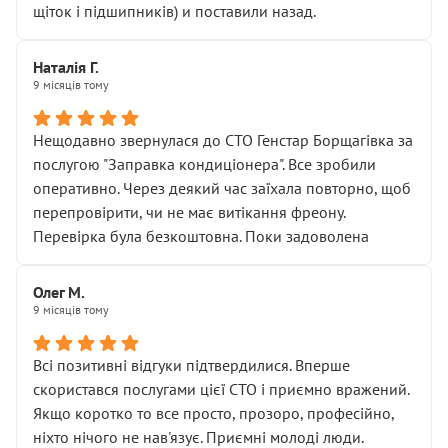
щіток і підшипників) и поставили назад.
Наталія Г.
9 місяців тому
Нещодавно звернулася до СТО Генстар Борщагівка за
послугою "Заправка кондиціонера". Все зробили
оперативно. Через деякий час заїхала повторно, щоб
перепровірити, чи не має витікання фреону.
Перевірка була безкоштовна. Поки задоволена
Олег М.
9 місяців тому
Всі позитивні відгуки підтвердилися. Вперше
скористався послугами цієї СТО і приємно вражений.
Якщо коротко то все просто, прозоро, професійно,
ніхто нічого не нав'язує. Приємні молоді люди.