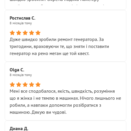
Я — клієнт, який працює на довірі, і саме її цей сервіс
приймальнику Олександру: всі чітко та по суті.
серйозно підірвав.
Молодці! Однозначно буду радити своїм знайомим
Хотілося б більше:
Ростислав С.
звертатися до цього автосервісу.
8 місяців тому
• належної уваги до авто
• прозорості в роботах і рахунках
• реальної діагностики, а не формального
Дуже швидко зробили ремонт генератора. За
“подивились і поїхав”
тригодини, враховуючи те, що зняти і поставити
На жаль, складається враження, що сервіс працює не
генератор на рено меган ще той квест.
на якість, а “аби швидше і дорожче”. Саме це і псує
загальне враження та бажання повертатися.
Olga С.
Стосовно комунікації - все добре
8 місяців тому
Мені все сподобалося, якість, швидкість, розуміння
що я жінка і не тямлю в машинах. Нічого лишнього не
робили, а навпаки допомогли розібратися з
машиною. Дякую ви чудові.
Диана Д.