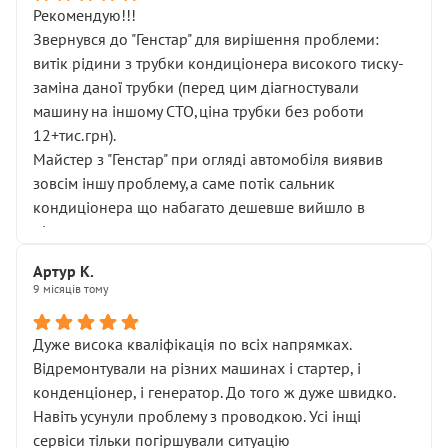
Рекомендую!!!
Звернувся до "Генстар" для вирішення проблеми:
витік рідини з трубки кондиціонера високого тиску-
заміна даної трубки (перед цим діагностували
машину на іншому СТО,ціна трубки без роботи
12+тис.грн).
Майстер з "Генстар" при огляді автомобіля виявив
зовсім іншу проблему,а саме потік сальник
кондиціонера що набагато дешевше вийшло в
підсумку.
Дуже дякую за швидкий і професійний ремонт!
Артур К.
9 місяців тому
Дуже висока кваліфікація по всіх напрямках.
Відремонтували на різних машинах і стартер, і
конденціонер, і генератор. До того ж дуже швидко.
Навіть усунули проблему з проводкою. Усі інщі
сервіси тільки погіршували ситуацію