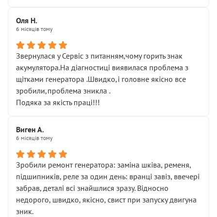
Оля Н.
6 місяців тому
Звернулася у Сервіс з питанням,чому горить знак
акумулятора.На діагностиці виявилася проблема з
щітками генератора .Швидко,і головне якісно все
зробили,проблема зникла .
Подяка за якість праці!!!
Виген А.
6 місяців тому
Зробили ремонт генератора: заміна шківа, ременя,
підшипників, реле за один день: вранці завіз, ввечері
забрав, деталі всі знайшлися зразу. Відносно
недорого, швидко, якісно, свист при запуску двигуна
зник.