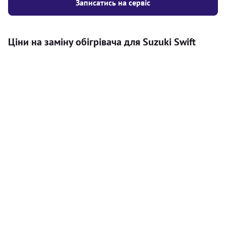
Записатись на сервіс
Ціни на заміну обігрівача для Suzuki Swift
Послуга
Ціна
Автономний обігрівач
Безкоштовний розрахунок ціни
Безкоштовно
установки автономного обігрівача
Встановлення повітряного
8000
грн
автономного опалювача
Встановлення рідинного
10000
грн
автономного опалювача