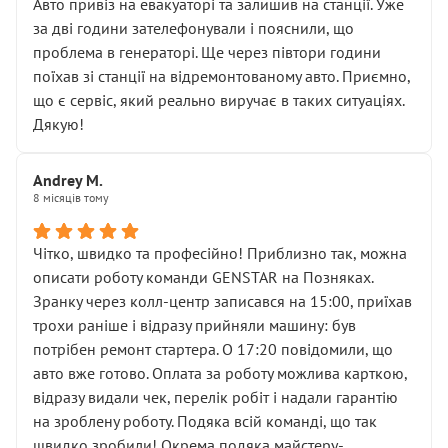
• почали озвучувати купу додаткових робіт без
Авто привіз на евакуаторі та залишив на станції. Уже
чіткого пояснення
за дві години зателефонували і пояснили, що
( ну все зняли та доробили) дякую!
проблема в генераторі. Ще через півтори години
Окремий момент, який виглядає абсурдно:
поїхав зі станції на відремонтованому авто. Приємно,
мені заявили, що бачок гальмівної рідини потрібно
що є сервіс, який реально виручає в таких ситуаціях.
міняти разом із головним гальмівним циліндром у
Дякую!
зборі.
Для людини, яка хоча б трохи розуміється на техніці,
Andrey M.
це звучить як мінімум непрофесійно, а як максимум —
8 місяців тому
спроба продати дорогий вузол замість елементарних
ущільнювачів.
Чітко, швидко та професійно! Приблизно так, можна
Що прикро — це не перший мій візит. Раніше міняв у
описати роботу команди GENSTAR на Позняках.
вас стартер, і тоді сервіс наче справив хороше
Зранку через колл-центр записався на 15:00, приїхав
враження. Але згодом знайшов декілька гайок під
трохи раніше і відразу прийняли машину: був
лобовим склом. Мені пояснили, що це “старі гайки, які
потрібен ремонт стартера. О 17:20 повідомили, що
відкручували”, і попросили не хвилюватися. ( надіюсь
авто вже готово. Оплата за роботу можлива карткою,
новий власник, не застяг в полі))
відразу видали чек, перелік робіт і надали гарантію
Але після нинішнього візиту такі дрібниці вже не
на зроблену роботу. Подяка всій команді, що так
здаються дрібницями.
швидко зробили! Окрема подяка майстеру-