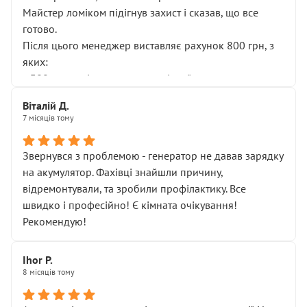
Майстер ломіком підігнув захист і сказав, що все
готово.
Після цього менеджер виставляє рахунок 800 грн, з
яких:
• 300 грн — діагностика гальмівної системи
• 500 грн — діагностика ходової, яку я НЕ замовляв і
Віталій Д.
НЕ погоджував
7 місяців тому
Я оплатив, але одразу звернув увагу, що це нав’язана
послуга. Тим більше, я був поруч і жодної реальної
Звернувся з проблемою - генератор не давав зарядку
діагностики ходової не проводилось. Після
на акумулятор. Фахівці знайшли причину,
зауваження гроші за цю “послугу” повернули, що
відремонтували, та зробили профілактику. Все
лише підтвердило мою правоту.
швидко і професійно! Є кімната очікування!
Але головне — я виїжджаю з боксу, і скрип у гальмах
Рекомендую!
залишився таким самим, як і був. Тобто оплачена
“діагностика гальм” фактично нічого не дала.
Далі ситуація тільки погіршилась:
Ihor P.
8 місяців тому
• сказали, що тепер “потрібно знімати колеса”
• що біля авто стояти вже не можна