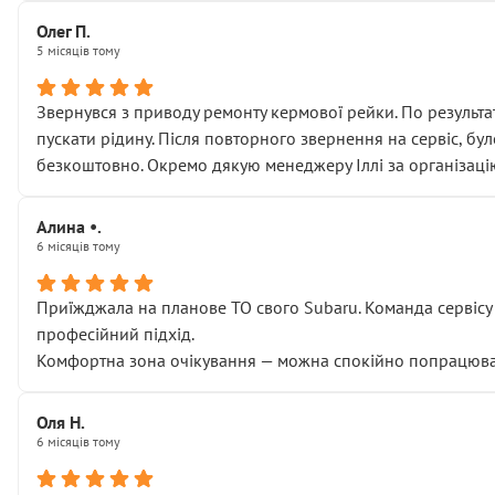
Олег П.
5 місяців тому
Звернувся з приводу ремонту кермової рейки. По результат
пускати рідину. Після повторного звернення на сервіс, бу
безкоштовно. Окремо дякую менеджеру Іллі за організаці
Алина •.
6 місяців тому
Приїжджала на планове ТО свого Subaru. Команда сервісу п
професійний підхід.
Комфортна зона очікування — можна спокійно попрацювати
Оля Н.
6 місяців тому