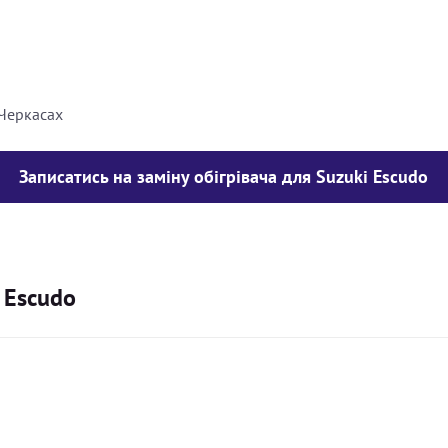
8000
грн
10000
грн
 Черкасах
Записатись на заміну обігрівача для Suzuki Escudo
i Escudo