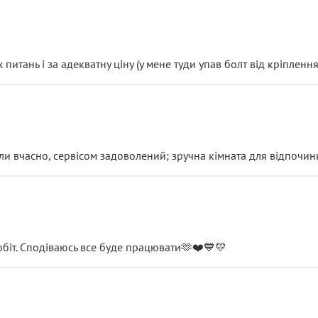
итань і за адекватну ціну (у мене туди упав болт від кріплення
и вчасно, сервісом задоволений; зручна кімната для відпочинк
обіт. Сподіваюсь все буде працювати🫶❤️💙💛