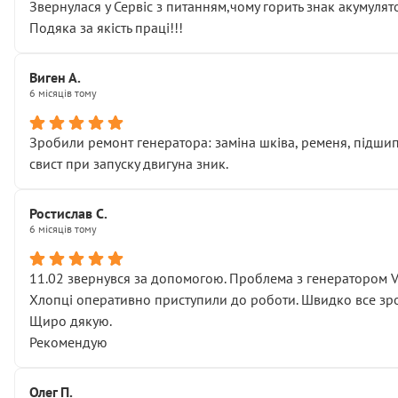
Звернулася у Сервіс з питанням,чому горить знак акумуля
Подяка за якість праці!!!
Виген А.
6 місяців тому
Зробили ремонт генератора: заміна шківа, ременя, підшипни
свист при запуску двигуна зник.
Ростислав С.
6 місяців тому
11.02 звернувся за допомогою. Проблема з генератором 
Хлопці оперативно приступили до роботи. Швидко все зро
Щиро дякую.
Рекомендую
Олег П.