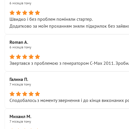
6 місяців тому
Швидко і без проблем поміняли стартер.
Додатково за моїм проханням зняли підкрилок без зайвих п
Roman A.
6 місяців тому
Звертався з проблемою з генератором C-Max 2011. Зробил
Галина П.
7 місяців тому
Сподобалось з моменту звернення і до кінця виконаних р
Михаил М.
7 місяців тому