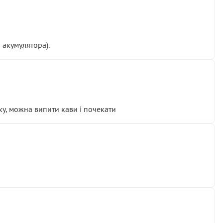
 акумулятора).
у, можна випити кави і почекати