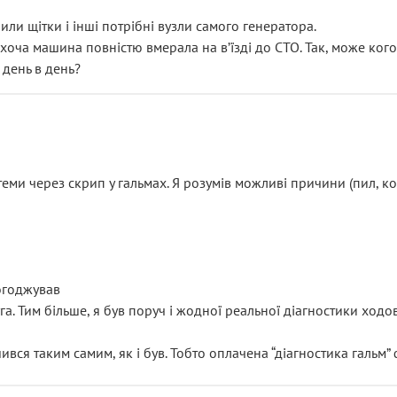
или щітки і інші потрібні вузли самого генератора.
 хоча машина повністю вмерала на вʼїзді до СТО. Так, може кого
 день в день?
еми через скрип у гальмах. Я розумів можливі причини (пил, кол
погоджував
уга. Тим більше, я був поруч і жодної реальної діагностики ход
ився таким самим, як і був. Тобто оплачена “діагностика гальм”