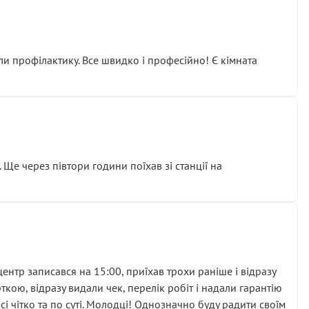
ли профілактику. Все швидко і професійно! Є кімната
ати дорогий вузол замість елементарних ущільнювачів.
м знайшов декілька гайок під лобовим склом. Мені
 Ще через півтори години поїхав зі станції на
ня та бажання повертатися.
нтр записався на 15:00, приїхав трохи раніше і відразу
кою, відразу видали чек, перелік робіт і надали гарантію
 чітко та по суті. Молодці! Однозначно буду радити своїм