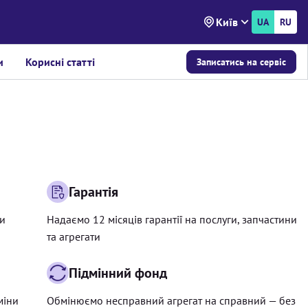
Київ
UA
RU
и
Корисні статті
Записатись на сервіс
Гарантія
ри
Надаємо 12 місяців гарантії на послуги, запчастини
та агрегати
Підмінний фонд
міни
Обмінюємо несправний агрегат на справний — без