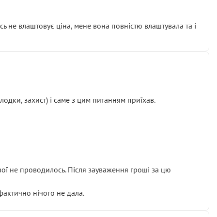
сь не влаштовує ціна, мене вона повністю влаштувала та і
одки, захист) і саме з цим питанням приїхав.
ової не проводилось. Після зауваження гроші за цю
 фактично нічого не дала.