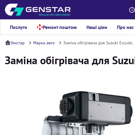
Послуги
Ремонт поштою
Наші ціни
Про нас
Генстар
Марка авто
Заміна обігрівача для Suzuki Escudo
Заміна обігрівача для Suzu