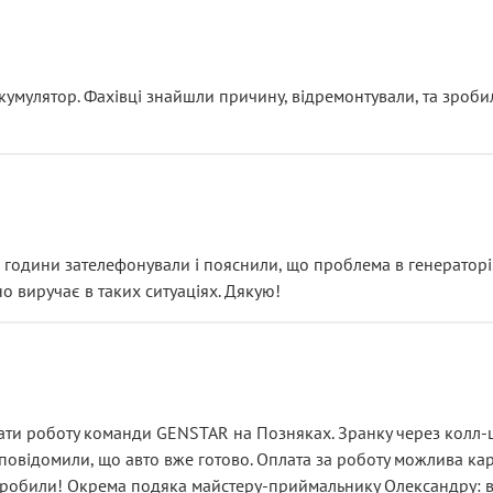
ояснення
кумулятор. Фахівці знайшли причину, відремонтували, та зроби
 разом із головним гальмівним циліндром у зборі.
звучить як мінімум непрофесійно, а як максимум — спроба прод
тартер, і тоді сервіс наче справив хороше враження. Але згодо
и не хвилюватися. ( надіюсь новий власник, не застяг в полі))
я дрібницями.
йозно підірвав.
ві години зателефонували і пояснили, що проблема в генераторі.
о виручає в таких ситуаціях. Дякую!
їхав”
ість, а “аби швидше і дорожче”. Саме це і псує загальне вражен
ти роботу команди GENSTAR на Позняках. Зранку через колл-це
овідомили, що авто вже готово. Оплата за роботу можлива карт
зробили! Окрема подяка майстеру-приймальнику Олександру: всі