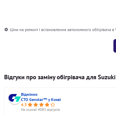
Встановлення повітряного автономного опалювача
Встановлення рідинного автономного опалювача
Ціни на ремонт і встановлення автономного обігрівача в
Відгуки про заміну обігрівача для Suzuk
Відмінно
СТО Genstar™ у Києві
4.3
На основі 4083 відгуків