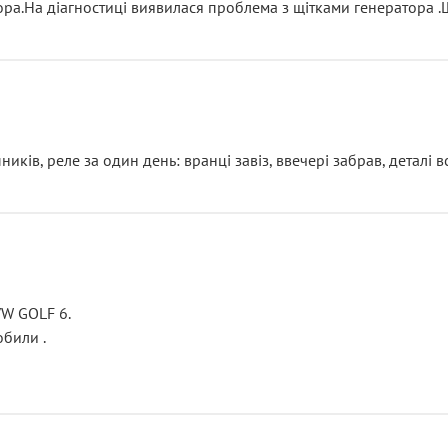
тора.На діагностиці виявилася проблема з щітками генератора 
ків, реле за один день: вранці завіз, ввечері забрав, деталі в
VW GOLF 6.
били .