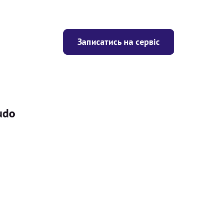
Записатись на сервіс
udo
Ціна
ігрівача
Безкоштовно