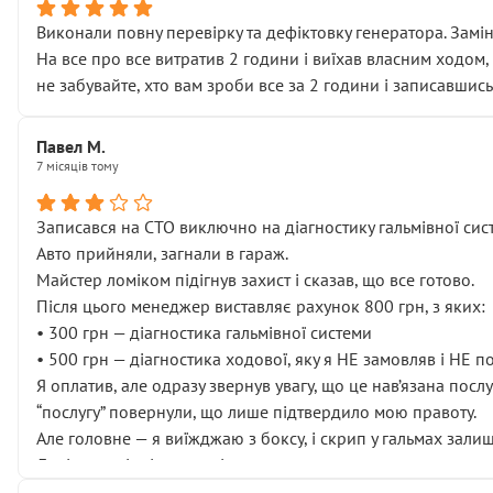
Виконали повну перевірку та дефіктовку генератора. Замін
На все про все витратив 2 години і виїхав власним ходом,
не забувайте, хто вам зроби все за 2 години і записавшись
Павел М.
7 місяців тому
Записався на СТО виключно на діагностику гальмівної сист
Авто прийняли, загнали в гараж.
Майстер ломіком підігнув захист і сказав, що все готово.
Після цього менеджер виставляє рахунок 800 грн, з яких:
• 300 грн — діагностика гальмівної системи
• 500 грн — діагностика ходової, яку я НЕ замовляв і НЕ 
Я оплатив, але одразу звернув увагу, що це нав’язана посл
“послугу” повернули, що лише підтвердило мою правоту.
Але головне — я виїжджаю з боксу, і скрип у гальмах залиш
Далі ситуація тільки погіршилась:
• сказали, що тепер “потрібно знімати колеса”