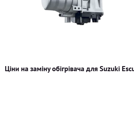
Ціни на заміну обігрівача для Suzuki Esc
Послуга
Автономний обігрівач
Безкоштовний розрахунок ціни установки автономного об