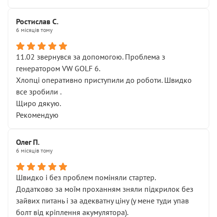
Ростислав С.
6 місяців тому
11.02 звернувся за допомогою. Проблема з
генератором VW GOLF 6.
Хлопці оперативно приступили до роботи. Швидко
все зробили .
Щиро дякую.
Рекомендую
Олег П.
6 місяців тому
Швидко і без проблем поміняли стартер.
Додатково за моїм проханням зняли підкрилок без
зайвих питань і за адекватну ціну (у мене туди упав
болт від кріплення акумулятора).