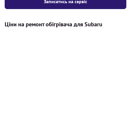
Записатись на сервіс
Ціни на ремонт обігрівача для Subaru
Послуга
Ціна
Автономний обігрівач
Безкоштовний розрахунок ціни
Безкоштовно
установки автономного обігрівача
Встановлення повітряного
8000
грн
автономного опалювача
Встановлення рідинного
10000
грн
автономного опалювача