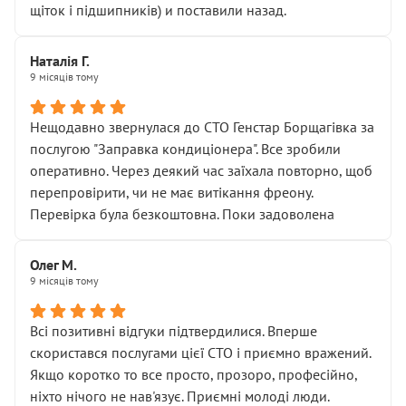
щіток і підшипників) и поставили назад.
Наталія Г.
9 місяців тому
Нещодавно звернулася до СТО Генстар Борщагівка за
послугою "Заправка кондиціонера". Все зробили
оперативно. Через деякий час заїхала повторно, щоб
перепровірити, чи не має витікання фреону.
Перевірка була безкоштовна. Поки задоволена
Олег М.
9 місяців тому
Всі позитивні відгуки підтвердилися. Вперше
скористався послугами цієї СТО і приємно вражений.
Якщо коротко то все просто, прозоро, професійно,
ніхто нічого не нав'язує. Приємні молоді люди.