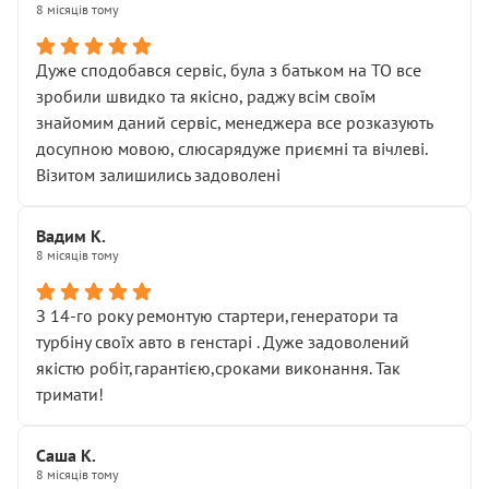
8 місяців тому
Дуже сподобався сервіс, була з батьком на ТО все
зробили швидко та якісно, раджу всім своїм
знайомим даний сервіс, менеджера все розказують
досупною мовою, слюсарядуже приємні та вічлеві.
Візитом залишились задоволені
Вадим К.
8 місяців тому
З 14-го року ремонтую стартери,генератори та
турбіну своїх авто в генстарі . Дуже задоволений
якістю робіт,гарантією,сроками виконання. Так
тримати!
Саша К.
8 місяців тому