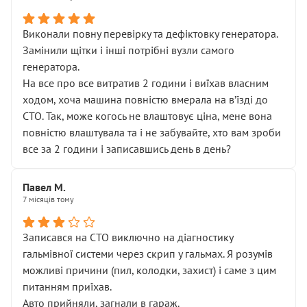
Виконали повну перевірку та дефіктовку генератора.
Замінили щітки і інші потрібні вузли самого
генератора.
На все про все витратив 2 години і виїхав власним
ходом, хоча машина повністю вмерала на вʼїзді до
СТО. Так, може когось не влаштовує ціна, мене вона
повністю влаштувала та і не забувайте, хто вам зроби
все за 2 години і записавшись день в день?
Павел М.
7 місяців тому
Записався на СТО виключно на діагностику
гальмівної системи через скрип у гальмах. Я розумів
можливі причини (пил, колодки, захист) і саме з цим
питанням приїхав.
Авто прийняли, загнали в гараж.