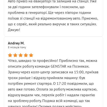
• почали озвучувати купу додаткових робіт без
Авто привіз на евакуаторі та залишив на станції. Уже
чіткого пояснення
за дві години зателефонували і пояснили, що
( ну все зняли та доробили) дякую!
проблема в генераторі. Ще через півтори години
Окремий момент, який виглядає абсурдно:
поїхав зі станції на відремонтованому авто. Приємно,
мені заявили, що бачок гальмівної рідини потрібно
що є сервіс, який реально виручає в таких ситуаціях.
міняти разом із головним гальмівним циліндром у
Дякую!
зборі.
Для людини, яка хоча б трохи розуміється на техніці,
Andrey M.
це звучить як мінімум непрофесійно, а як максимум —
8 місяців тому
спроба продати дорогий вузол замість елементарних
ущільнювачів.
Чітко, швидко та професійно! Приблизно так, можна
Що прикро — це не перший мій візит. Раніше міняв у
описати роботу команди GENSTAR на Позняках.
вас стартер, і тоді сервіс наче справив хороше
Зранку через колл-центр записався на 15:00, приїхав
враження. Але згодом знайшов декілька гайок під
трохи раніше і відразу прийняли машину: був
лобовим склом. Мені пояснили, що це “старі гайки, які
потрібен ремонт стартера. О 17:20 повідомили, що
відкручували”, і попросили не хвилюватися. ( надіюсь
авто вже готово. Оплата за роботу можлива карткою,
новий власник, не застяг в полі))
відразу видали чек, перелік робіт і надали гарантію
Але після нинішнього візиту такі дрібниці вже не
на зроблену роботу. Подяка всій команді, що так
здаються дрібницями.
швидко зробили! Окрема подяка майстеру-