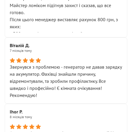
Майстер ломіком підігнув захист і сказав, що все
готово.
Після цього менеджер виставляє рахунок 800 грн, з
яких:
• 300 грн — діагностика гальмівної системи
• 500 грн — діагностика ходової, яку я НЕ замовляв і
Віталій Д.
НЕ погоджував
7 місяців тому
Я оплатив, але одразу звернув увагу, що це нав’язана
послуга. Тим більше, я був поруч і жодної реальної
Звернувся з проблемою - генератор не давав зарядку
діагностики ходової не проводилось. Після
на акумулятор. Фахівці знайшли причину,
зауваження гроші за цю “послугу” повернули, що
відремонтували, та зробили профілактику. Все
лише підтвердило мою правоту.
швидко і професійно! Є кімната очікування!
Але головне — я виїжджаю з боксу, і скрип у гальмах
Рекомендую!
залишився таким самим, як і був. Тобто оплачена
“діагностика гальм” фактично нічого не дала.
Далі ситуація тільки погіршилась:
Ihor P.
8 місяців тому
• сказали, що тепер “потрібно знімати колеса”
• що біля авто стояти вже не можна