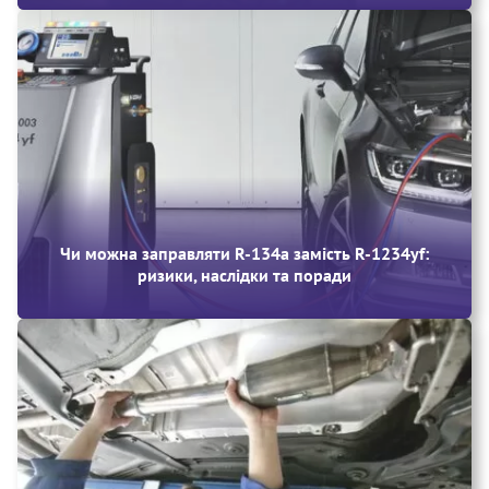
Чи можна заправляти R‑134a замість R‑1234yf:
ризики, наслідки та поради