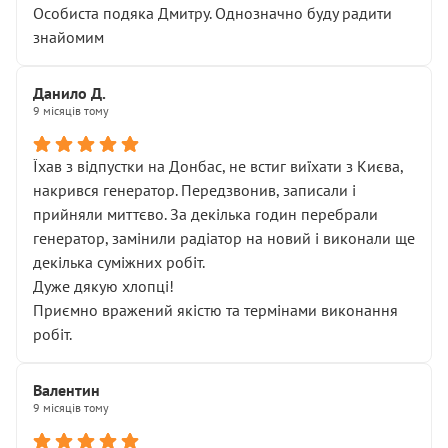
Особиста подяка Дмитру. Однозначно буду радити
знайомим
Данило Д.
9 місяців тому
Їхав з відпустки на Донбас, не встиг виїхати з Києва,
накрився генератор. Передзвонив, записали і
прийняли миттєво. За декілька годин перебрали
генератор, замінили радіатор на новий і виконали ще
декілька суміжних робіт.
Дуже дякую хлопці!
Приємно вражений якістю та термінами виконання
робіт.
Валентин
9 місяців тому