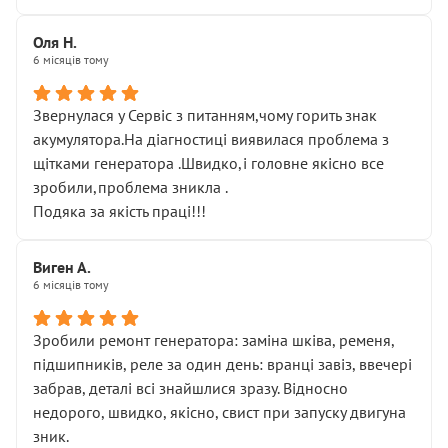
Оля Н.
6 місяців тому
Звернулася у Сервіс з питанням,чому горить знак
акумулятора.На діагностиці виявилася проблема з
щітками генератора .Швидко,і головне якісно все
зробили,проблема зникла .
Подяка за якість праці!!!
Виген А.
6 місяців тому
Зробили ремонт генератора: заміна шківа, ременя,
підшипників, реле за один день: вранці завіз, ввечері
забрав, деталі всі знайшлися зразу. Відносно
недорого, швидко, якісно, свист при запуску двигуна
зник.