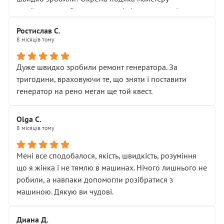
Я — клієнт, який працює на довірі, і саме її цей сервіс
приймальнику Олександру: всі чітко та по суті.
серйозно підірвав.
Молодці! Однозначно буду радити своїм знайомим
Хотілося б більше:
Ростислав С.
звертатися до цього автосервісу.
8 місяців тому
• належної уваги до авто
• прозорості в роботах і рахунках
• реальної діагностики, а не формального
Дуже швидко зробили ремонт генератора. За
“подивились і поїхав”
тригодини, враховуючи те, що зняти і поставити
На жаль, складається враження, що сервіс працює не
генератор на рено меган ще той квест.
на якість, а “аби швидше і дорожче”. Саме це і псує
загальне враження та бажання повертатися.
Olga С.
Стосовно комунікації - все добре
8 місяців тому
Мені все сподобалося, якість, швидкість, розуміння
що я жінка і не тямлю в машинах. Нічого лишнього не
робили, а навпаки допомогли розібратися з
машиною. Дякую ви чудові.
Диана Д.