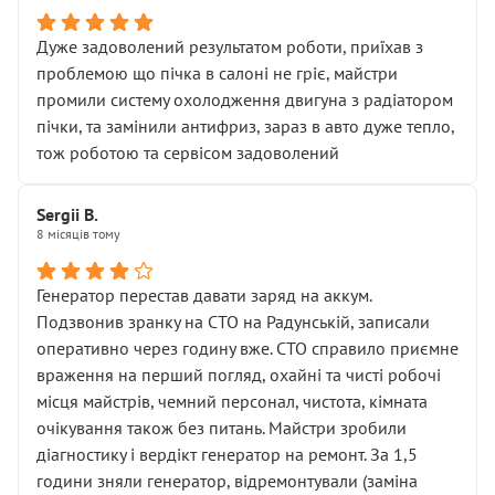
Дуже задоволений результатом роботи, приїхав з
проблемою що пічка в салоні не гріє, майстри
промили систему охолодження двигуна з радіатором
пічки, та замінили антифриз, зараз в авто дуже тепло,
тож роботою та сервісом задоволений
Sergii B.
8 місяців тому
Генератор перестав давати заряд на аккум.
Подзвонив зранку на СТО на Радунській, записали
оперативно через годину вже. СТО справило приємне
враження на перший погляд, охайні та чисті робочі
місця майстрів, чемний персонал, чистота, кімната
очікування також без питань. Майстри зробили
діагностику і вердікт генератор на ремонт. За 1,5
години зняли генератор, відремонтували (заміна