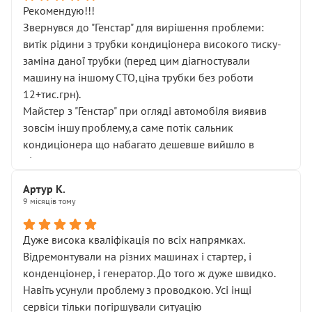
Рекомендую!!!
Звернувся до "Генстар" для вирішення проблеми:
витік рідини з трубки кондиціонера високого тиску-
заміна даної трубки (перед цим діагностували
машину на іншому СТО,ціна трубки без роботи
12+тис.грн).
Майстер з "Генстар" при огляді автомобіля виявив
зовсім іншу проблему,а саме потік сальник
кондиціонера що набагато дешевше вийшло в
підсумку.
Дуже дякую за швидкий і професійний ремонт!
Артур К.
9 місяців тому
Дуже висока кваліфікація по всіх напрямках.
Відремонтували на різних машинах і стартер, і
конденціонер, і генератор. До того ж дуже швидко.
Навіть усунули проблему з проводкою. Усі інщі
сервіси тільки погіршували ситуацію