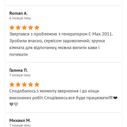
Roman A.
6 місяців тому
Звертався з проблемою з генератором C-Max 2011.
Зробили вчасно, сервісом задоволений; зручна
кімната для відпочинку, можна випити кави і
почекати
Галина П.
7 місяців тому
Сподобалось з моменту звернення і до кінця
виконаних робіт. Сподіваюсь все буде працювати🫶❤️
💙💛
Михаил М.
7 місяців тому