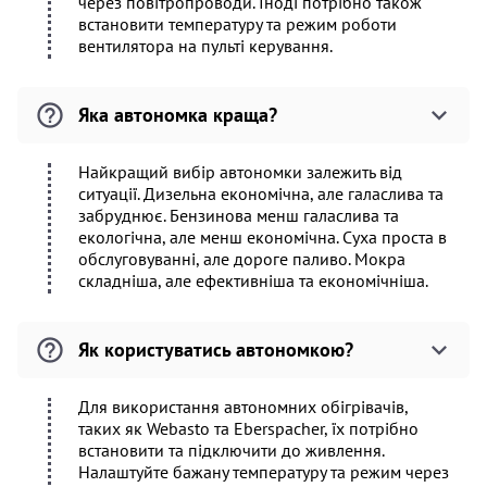
через повітропроводи. Іноді потрібно також
встановити температуру та режим роботи
вентилятора на пульті керування.
Яка автономка краща?
Найкращий вибір автономки залежить від
ситуації. Дизельна економічна, але галаслива та
забруднює. Бензинова менш галаслива та
екологічна, але менш економічна. Суха проста в
обслуговуванні, але дороге паливо. Мокра
складніша, але ефективніша та економічніша.
Як користуватись автономкою?
Для використання автономних обігрівачів,
таких як Webasto та Eberspacher, їх потрібно
встановити та підключити до живлення.
Налаштуйте бажану температуру та режим через