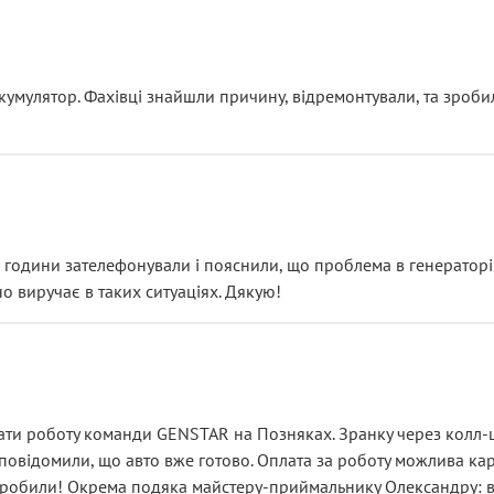
ояснення
кумулятор. Фахівці знайшли причину, відремонтували, та зроби
 разом із головним гальмівним циліндром у зборі.
звучить як мінімум непрофесійно, а як максимум — спроба прод
тартер, і тоді сервіс наче справив хороше враження. Але згодо
и не хвилюватися. ( надіюсь новий власник, не застяг в полі))
я дрібницями.
йозно підірвав.
ві години зателефонували і пояснили, що проблема в генераторі.
о виручає в таких ситуаціях. Дякую!
їхав”
ість, а “аби швидше і дорожче”. Саме це і псує загальне вражен
ти роботу команди GENSTAR на Позняках. Зранку через колл-це
овідомили, що авто вже готово. Оплата за роботу можлива карт
зробили! Окрема подяка майстеру-приймальнику Олександру: всі