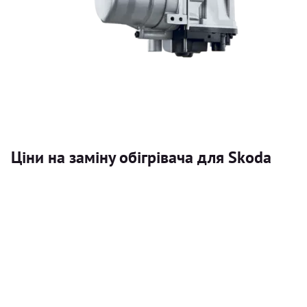
Ціни на заміну обігрівача для Skoda
Послуга
Автономний обігрівач
Безкоштовний розрахунок ціни установки автономного об