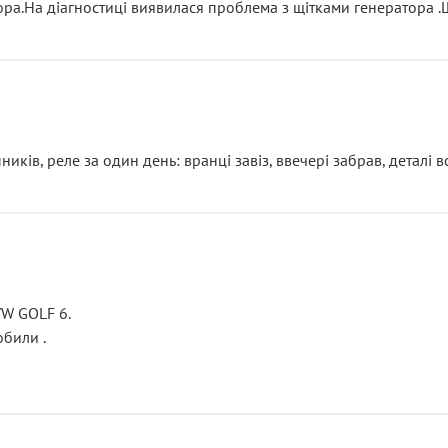
тора.На діагностиці виявилася проблема з щітками генератора 
ків, реле за один день: вранці завіз, ввечері забрав, деталі в
VW GOLF 6.
били .