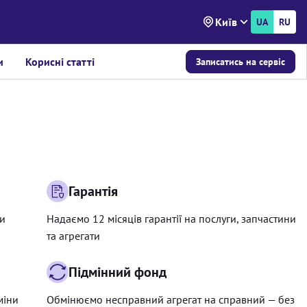
Київ
UA
RU
и
Корисні статті
Записатись на сервіс
Гарантія
ри
Надаємо 12 місяців гарантії на послуги, запчастини
та агрегати
Підмінний фонд
міни
Обмінюємо несправний агрегат на справний — без