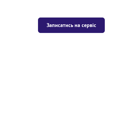
Записатись на сервіс
Ціна
ігрівача
Безкоштовно