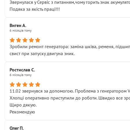
Звернулася у Сервіс з питанням,чому горить знак акумуля
Подяка за якість праці!!!
Виген А.
6 місяців тому
Зробили ремонт генератора: заміна шківа, ременя, підшипни
свист при запуску двигуна зник.
Ростислав С.
6 місяців тому
11.02 звернувся за допомогою. Проблема з генератором 
Хлопці оперативно приступили до роботи. Швидко все зро
Щиро дякую.
Рекомендую
Олег П.