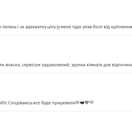
итань і за адекватну ціну (у мене туди упав болт від кріплення
и вчасно, сервісом задоволений; зручна кімната для відпочинк
обіт. Сподіваюсь все буде працювати🫶❤️💙💛