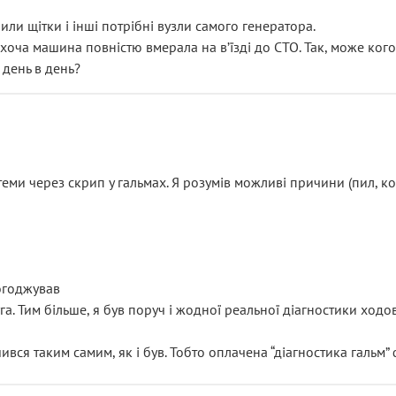
или щітки і інші потрібні вузли самого генератора.
 хоча машина повністю вмерала на вʼїзді до СТО. Так, може кого
 день в день?
еми через скрип у гальмах. Я розумів можливі причини (пил, кол
погоджував
уга. Тим більше, я був поруч і жодної реальної діагностики ход
ився таким самим, як і був. Тобто оплачена “діагностика гальм”