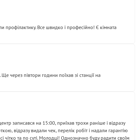
ли профілактику. Все швидко і професійно! Є кімната
ати дорогий вузол замість елементарних ущільнювачів.
м знайшов декілька гайок під лобовим склом. Мені
 Ще через півтори години поїхав зі станції на
ня та бажання повертатися.
нтр записався на 15:00, приїхав трохи раніше і відразу
кою, відразу видали чек, перелік робіт і надали гарантію
 чітко та по суті. Молодці! Однозначно буду радити своїм