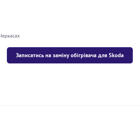
8000
грн
10000
грн
 Черкасах
Записатись на заміну обігрівача для Skoda