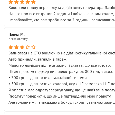
Виконали повну перевірку та дефіктовку генератора. Замін
На все про все витратив 2 години і виїхав власним ходом,
не забувайте, хто вам зроби все за 2 години і записавшись
Павел М.
7 місяців тому
Записався на СТО виключно на діагностику гальмівної сист
Авто прийняли, загнали в гараж.
Майстер ломіком підігнув захист і сказав, що все готово.
Після цього менеджер виставляє рахунок 800 грн, з яких:
• 300 грн — діагностика гальмівної системи
• 500 грн — діагностика ходової, яку я НЕ замовляв і НЕ 
Я оплатив, але одразу звернув увагу, що це нав’язана посл
“послугу” повернули, що лише підтвердило мою правоту.
Але головне — я виїжджаю з боксу, і скрип у гальмах залиш
Далі ситуація тільки погіршилась:
• сказали, що тепер “потрібно знімати колеса”