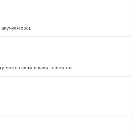
 акумулятора).
у, можна випити кави і почекати