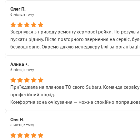
Олег П.
6 місяців тому
Звернувся з приводу ремонту кермової рейки. По результат
пускати рідину. Після повторного звернення на сервіс, бу
безкоштовно. Окремо дякую менеджеру Іллі за організаці
Алина •.
6 місяців тому
Приїжджала на планове ТО свого Subaru. Команда сервісу п
професійний підхід.
Комфортна зона очікування — можна спокійно попрацювати
Оля Н.
6 місяців тому