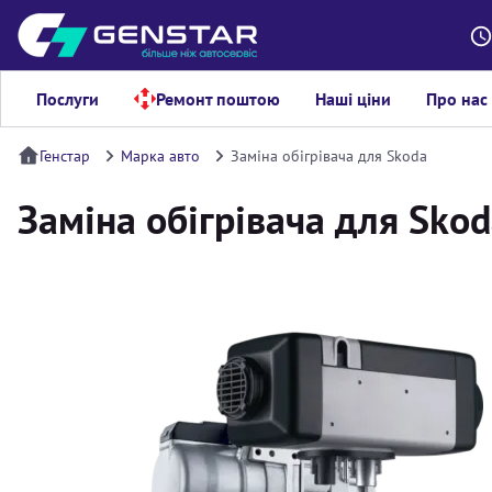
Послуги
Ремонт поштою
Наші ціни
Про нас
Генстар
Марка авто
Заміна обігрівача для Skoda
Заміна обігрівача для Sko