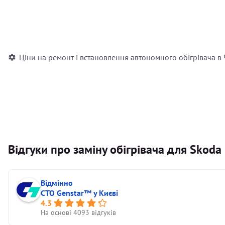
Встановлення повітряного автономного опалювача
Встановлення рідинного автономного опалювача
Ціни на ремонт і встановлення автономного обігрівача в
Відгуки про заміну обігрівача для Skoda
Відмінно
СТО Genstar™ у Києві
4.3
На основі 4093 відгуків