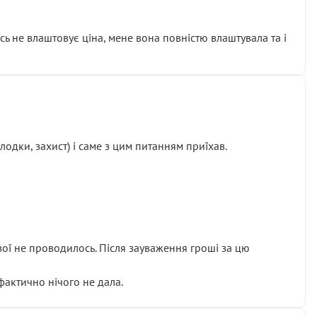
сь не влаштовує ціна, мене вона повністю влаштувала та і
одки, захист) і саме з цим питанням приїхав.
ової не проводилось. Після зауваження гроші за цю
 фактично нічого не дала.