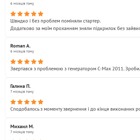
6 місяців тому
Швидко і без проблем поміняли стартер.
Додатково за моїм проханням зняли підкрилок без зайвих п
Roman A.
6 місяців тому
Звертався з проблемою з генератором C-Max 2011. Зробил
Галина П.
7 місяців тому
Сподобалось з моменту звернення і до кінця виконаних р
Михаил М.
7 місяців тому