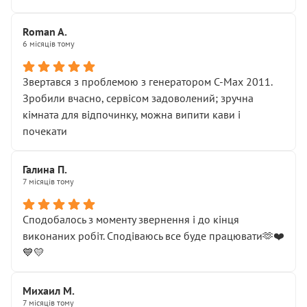
Roman A.
6 місяців тому
Звертався з проблемою з генератором C-Max 2011.
Зробили вчасно, сервісом задоволений; зручна
кімната для відпочинку, можна випити кави і
почекати
Галина П.
7 місяців тому
Сподобалось з моменту звернення і до кінця
виконаних робіт. Сподіваюсь все буде працювати🫶❤️
💙💛
Михаил М.
7 місяців тому