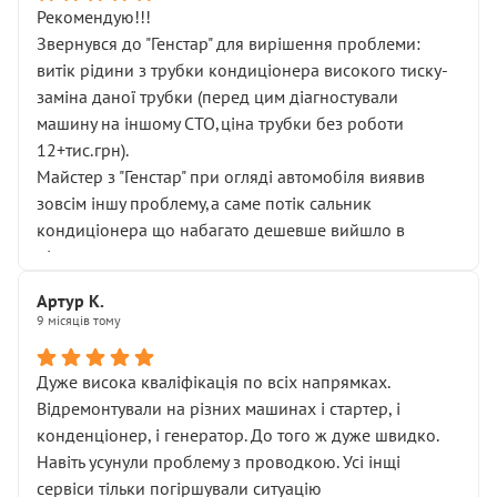
Рекомендую!!!
Звернувся до "Генстар" для вирішення проблеми:
витік рідини з трубки кондиціонера високого тиску-
заміна даної трубки (перед цим діагностували
машину на іншому СТО,ціна трубки без роботи
12+тис.грн).
Майстер з "Генстар" при огляді автомобіля виявив
зовсім іншу проблему,а саме потік сальник
кондиціонера що набагато дешевше вийшло в
підсумку.
Дуже дякую за швидкий і професійний ремонт!
Артур К.
9 місяців тому
Дуже висока кваліфікація по всіх напрямках.
Відремонтували на різних машинах і стартер, і
конденціонер, і генератор. До того ж дуже швидко.
Навіть усунули проблему з проводкою. Усі інщі
сервіси тільки погіршували ситуацію