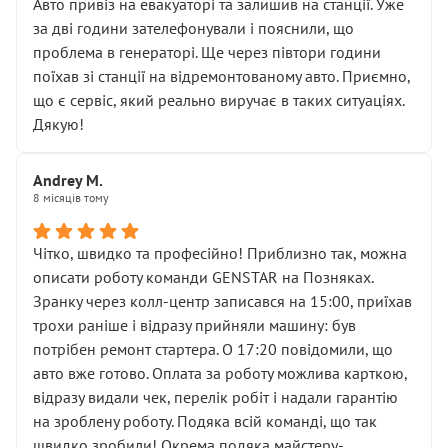
• почали озвучувати купу додаткових робіт без
Авто привіз на евакуаторі та залишив на станції. Уже
чіткого пояснення
за дві години зателефонували і пояснили, що
( ну все зняли та доробили) дякую!
проблема в генераторі. Ще через півтори години
Окремий момент, який виглядає абсурдно:
поїхав зі станції на відремонтованому авто. Приємно,
мені заявили, що бачок гальмівної рідини потрібно
що є сервіс, який реально виручає в таких ситуаціях.
міняти разом із головним гальмівним циліндром у
Дякую!
зборі.
Для людини, яка хоча б трохи розуміється на техніці,
Andrey M.
це звучить як мінімум непрофесійно, а як максимум —
8 місяців тому
спроба продати дорогий вузол замість елементарних
ущільнювачів.
Чітко, швидко та професійно! Приблизно так, можна
Що прикро — це не перший мій візит. Раніше міняв у
описати роботу команди GENSTAR на Позняках.
вас стартер, і тоді сервіс наче справив хороше
Зранку через колл-центр записався на 15:00, приїхав
враження. Але згодом знайшов декілька гайок під
трохи раніше і відразу прийняли машину: був
лобовим склом. Мені пояснили, що це “старі гайки, які
потрібен ремонт стартера. О 17:20 повідомили, що
відкручували”, і попросили не хвилюватися. ( надіюсь
авто вже готово. Оплата за роботу можлива карткою,
новий власник, не застяг в полі))
відразу видали чек, перелік робіт і надали гарантію
Але після нинішнього візиту такі дрібниці вже не
на зроблену роботу. Подяка всій команді, що так
здаються дрібницями.
швидко зробили! Окрема подяка майстеру-