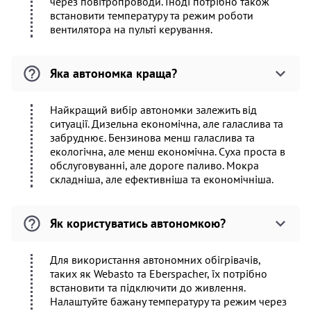
через повітропроводи. Іноді потрібно також
встановити температуру та режим роботи
вентилятора на пульті керування.
Яка автономка краща?
Найкращий вибір автономки залежить від
ситуації. Дизельна економічна, але галаслива та
забруднює. Бензинова менш галаслива та
екологічна, але менш економічна. Суха проста в
обслуговуванні, але дороге паливо. Мокра
складніша, але ефективніша та економічніша.
Як користуватись автономкою?
Для використання автономних обігрівачів,
таких як Webasto та Eberspacher, їх потрібно
встановити та підключити до живлення.
Налаштуйте бажану температуру та режим через