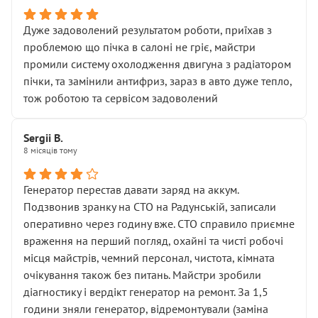
Дуже задоволений результатом роботи, приїхав з
проблемою що пічка в салоні не гріє, майстри
промили систему охолодження двигуна з радіатором
пічки, та замінили антифриз, зараз в авто дуже тепло,
тож роботою та сервісом задоволений
Sergii B.
8 місяців тому
Генератор перестав давати заряд на аккум.
Подзвонив зранку на СТО на Радунській, записали
оперативно через годину вже. СТО справило приємне
враження на перший погляд, охайні та чисті робочі
місця майстрів, чемний персонал, чистота, кімната
очікування також без питань. Майстри зробили
діагностику і вердікт генератор на ремонт. За 1,5
години зняли генератор, відремонтували (заміна