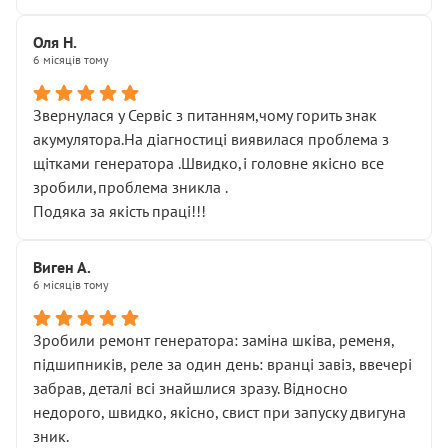
Оля Н.
6 місяців тому
Звернулася у Сервіс з питанням,чому горить знак
акумулятора.На діагностиці виявилася проблема з
щітками генератора .Швидко,і головне якісно все
зробили,проблема зникла .
Подяка за якість праці!!!
Виген А.
6 місяців тому
Зробили ремонт генератора: заміна шківа, ременя,
підшипників, реле за один день: вранці завіз, ввечері
забрав, деталі всі знайшлися зразу. Відносно
недорого, швидко, якісно, свист при запуску двигуна
зник.