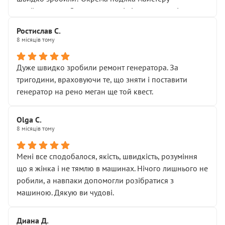
Я — клієнт, який працює на довірі, і саме її цей сервіс
приймальнику Олександру: всі чітко та по суті.
серйозно підірвав.
Молодці! Однозначно буду радити своїм знайомим
Хотілося б більше:
Ростислав С.
звертатися до цього автосервісу.
8 місяців тому
• належної уваги до авто
• прозорості в роботах і рахунках
• реальної діагностики, а не формального
Дуже швидко зробили ремонт генератора. За
“подивились і поїхав”
тригодини, враховуючи те, що зняти і поставити
На жаль, складається враження, що сервіс працює не
генератор на рено меган ще той квест.
на якість, а “аби швидше і дорожче”. Саме це і псує
загальне враження та бажання повертатися.
Olga С.
Стосовно комунікації - все добре
8 місяців тому
Мені все сподобалося, якість, швидкість, розуміння
що я жінка і не тямлю в машинах. Нічого лишнього не
робили, а навпаки допомогли розібратися з
машиною. Дякую ви чудові.
Диана Д.