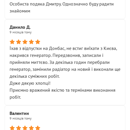
Особиста подяка Дмитру. Однозначно буду радити
знайомим
Данило Д.
9 місяців тому
Їхав з відпустки на Донбас, не встиг виїхати з Києва,
накрився генератор. Передзвонив, записали і
прийняли миттєво. За декілька годин перебрали
генератор, замінили радіатор на новий і виконали ще
декілька суміжних робіт.
Дуже дякую хлопці!
Приємно вражений якістю та термінами виконання
робіт.
Валентин
9 місяців тому