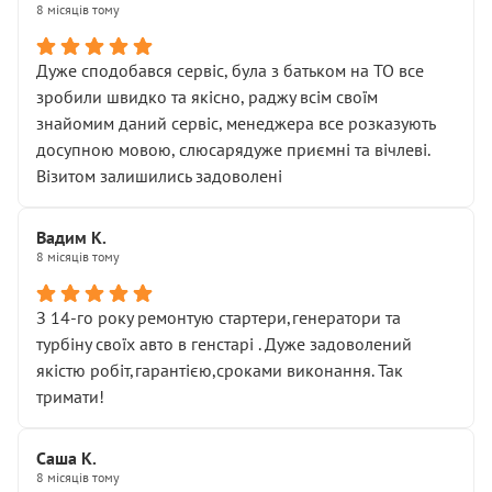
8 місяців тому
Дуже сподобався сервіс, була з батьком на ТО все
зробили швидко та якісно, раджу всім своїм
знайомим даний сервіс, менеджера все розказують
досупною мовою, слюсарядуже приємні та вічлеві.
Візитом залишились задоволені
Вадим К.
8 місяців тому
З 14-го року ремонтую стартери,генератори та
турбіну своїх авто в генстарі . Дуже задоволений
якістю робіт,гарантією,сроками виконання. Так
тримати!
Саша К.
8 місяців тому