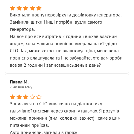
Виконали повну перевірку та дефіктовку генератора.
Замінили щітки і інші потрібні вузли самого
генератора.
На все про все витратив 2 години і виїхав власним
ходом, хоча машина повністю вмерала на вʼїзді до
СТО. Так, може когось не влаштовує ціна, мене вона
повністю влаштувала та і не забувайте, хто вам зроби
все за 2 години і записавшись день в день?
Павел М.
7 місяців тому
Записався на СТО виключно на діагностику
гальмівної системи через скрип у гальмах. Я розумів
можливі причини (пил, колодки, захист) і саме з цим
питанням приїхав.
Авто прийняли, загнали в гараж.