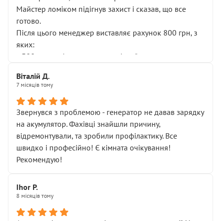
Майстер ломіком підігнув захист і сказав, що все
готово.
Після цього менеджер виставляє рахунок 800 грн, з
яких:
• 300 грн — діагностика гальмівної системи
• 500 грн — діагностика ходової, яку я НЕ замовляв і
Віталій Д.
НЕ погоджував
7 місяців тому
Я оплатив, але одразу звернув увагу, що це нав’язана
послуга. Тим більше, я був поруч і жодної реальної
Звернувся з проблемою - генератор не давав зарядку
діагностики ходової не проводилось. Після
на акумулятор. Фахівці знайшли причину,
зауваження гроші за цю “послугу” повернули, що
відремонтували, та зробили профілактику. Все
лише підтвердило мою правоту.
швидко і професійно! Є кімната очікування!
Але головне — я виїжджаю з боксу, і скрип у гальмах
Рекомендую!
залишився таким самим, як і був. Тобто оплачена
“діагностика гальм” фактично нічого не дала.
Далі ситуація тільки погіршилась:
Ihor P.
8 місяців тому
• сказали, що тепер “потрібно знімати колеса”
• що біля авто стояти вже не можна