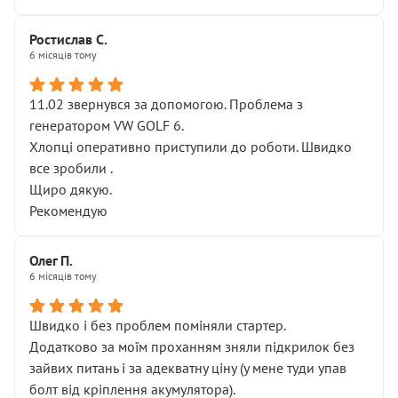
Ростислав С.
6 місяців тому
11.02 звернувся за допомогою. Проблема з
генератором VW GOLF 6.
Хлопці оперативно приступили до роботи. Швидко
все зробили .
Щиро дякую.
Рекомендую
Олег П.
6 місяців тому
Швидко і без проблем поміняли стартер.
Додатково за моїм проханням зняли підкрилок без
зайвих питань і за адекватну ціну (у мене туди упав
болт від кріплення акумулятора).