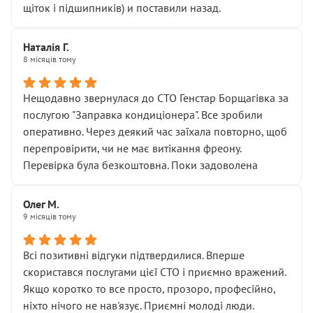
щіток і підшипників) и поставили назад.
Наталія Г.
8 місяців тому
Нещодавно звернулася до СТО Генстар Борщагівка за
послугою "Заправка кондиціонера". Все зробили
оперативно. Через деякий час заїхала повторно, щоб
перепровірити, чи не має витікання фреону.
Перевірка була безкоштовна. Поки задоволена
Олег М.
9 місяців тому
Всі позитивні відгуки підтвердилися. Вперше
скористався послугами цієї СТО і приємно вражений.
Якщо коротко то все просто, прозоро, професійно,
ніхто нічого не нав'язує. Приємні молоді люди.