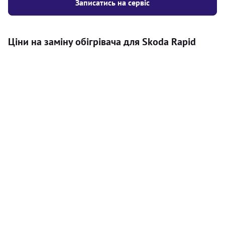
Записатись на сервіс
Ціни на заміну обігрівача для Skoda Rapid
Послуга
Ціна
Автономний обігрівач
Безкоштовний розрахунок ціни
Безкоштовно
установки автономного обігрівача
Встановлення повітряного
8000
грн
автономного опалювача
Встановлення рідинного
10000
грн
автономного опалювача