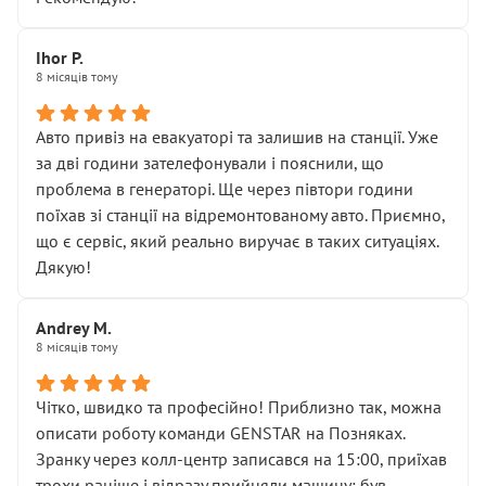
залишився таким самим, як і був. Тобто оплачена
“діагностика гальм” фактично нічого не дала.
Далі ситуація тільки погіршилась:
Ihor P.
8 місяців тому
• сказали, що тепер “потрібно знімати колеса”
• що біля авто стояти вже не можна
• почали озвучувати купу додаткових робіт без
Авто привіз на евакуаторі та залишив на станції. Уже
чіткого пояснення
за дві години зателефонували і пояснили, що
( ну все зняли та доробили) дякую!
проблема в генераторі. Ще через півтори години
Окремий момент, який виглядає абсурдно:
поїхав зі станції на відремонтованому авто. Приємно,
мені заявили, що бачок гальмівної рідини потрібно
що є сервіс, який реально виручає в таких ситуаціях.
міняти разом із головним гальмівним циліндром у
Дякую!
зборі.
Для людини, яка хоча б трохи розуміється на техніці,
Andrey M.
це звучить як мінімум непрофесійно, а як максимум —
8 місяців тому
спроба продати дорогий вузол замість елементарних
ущільнювачів.
Чітко, швидко та професійно! Приблизно так, можна
Що прикро — це не перший мій візит. Раніше міняв у
описати роботу команди GENSTAR на Позняках.
вас стартер, і тоді сервіс наче справив хороше
Зранку через колл-центр записався на 15:00, приїхав
враження. Але згодом знайшов декілька гайок під
трохи раніше і відразу прийняли машину: був