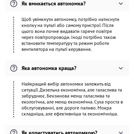
Як вмикається автономка?
Щоб увімкнути автономку, потрібно натиснути
кнопку на пульті або самому пристрої. Після
цього вона почне видавати гаряче повітря
через повітропроводи. Іноді потрібно також
встановити температуру та режим роботи
вентилятора на пульті керування.
Яка автономка краща?
Найкращий вибір автономки залежить від
ситуації. Дизельна економічна, але галаслива та
забруднює. Бензинова менш галаслива та
екологічна, але менш економічна. Суха проста в
обслуговуванні, але дороге паливо. Мокра
складніша, але ефективніша та економічніша.
Як користуватись автономкою?