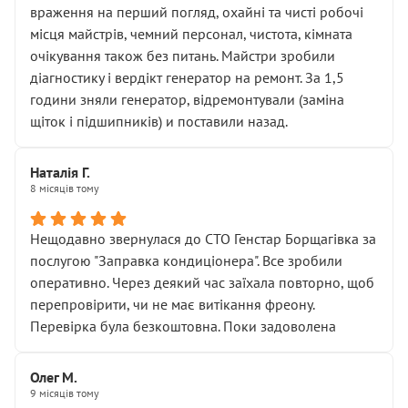
враження на перший погляд, охайні та чисті робочі
місця майстрів, чемний персонал, чистота, кімната
очікування також без питань. Майстри зробили
діагностику і вердікт генератор на ремонт. За 1,5
години зняли генератор, відремонтували (заміна
щіток і підшипників) и поставили назад.
Наталія Г.
8 місяців тому
Нещодавно звернулася до СТО Генстар Борщагівка за
послугою "Заправка кондиціонера". Все зробили
оперативно. Через деякий час заїхала повторно, щоб
перепровірити, чи не має витікання фреону.
Перевірка була безкоштовна. Поки задоволена
Олег М.
9 місяців тому