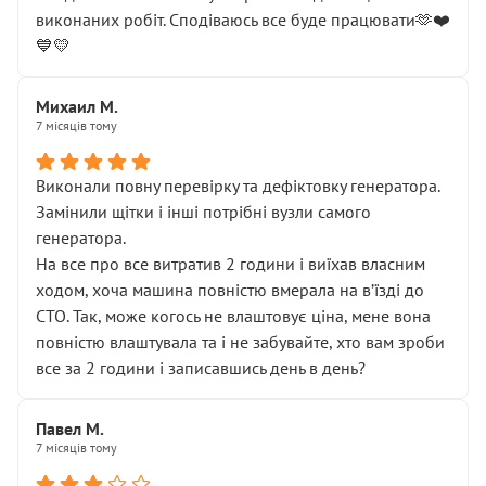
виконаних робіт. Сподіваюсь все буде працювати🫶❤️
💙💛
Михаил М.
7 місяців тому
Виконали повну перевірку та дефіктовку генератора.
Замінили щітки і інші потрібні вузли самого
генератора.
На все про все витратив 2 години і виїхав власним
ходом, хоча машина повністю вмерала на вʼїзді до
СТО. Так, може когось не влаштовує ціна, мене вона
повністю влаштувала та і не забувайте, хто вам зроби
все за 2 години і записавшись день в день?
Павел М.
7 місяців тому