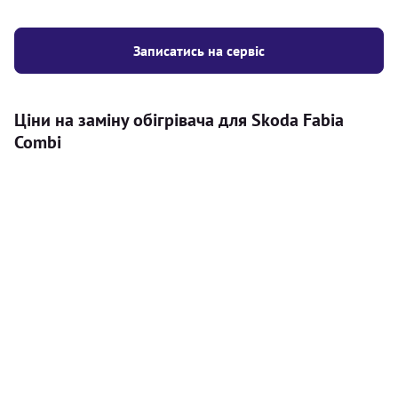
Записатись на сервіс
Ціни на заміну обігрівача для Skoda Fabia
Combi
Послуга
Ціна
Автономний обігрівач
Безкоштовний розрахунок ціни
Безкоштовно
установки автономного обігрівача
Встановлення повітряного
8000
грн
автономного опалювача