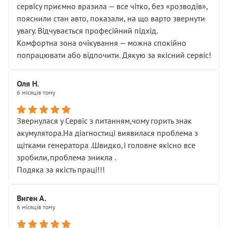
сервісу приємно вразила — все чітко, без «розводів»,
пояснили стан авто, показали, на що варто звернути
увагу. Відчувається професійний підхід.
Комфортна зона очікування — можна спокійно
попрацювати або відпочити. Дякую за якісний сервіс!
Оля Н.
6 місяців тому
Звернулася у Сервіс з питанням,чому горить знак
акумулятора.На діагностиці виявилася проблема з
щітками генератора .Швидко,і головне якісно все
зробили,проблема зникла .
Подяка за якість праці!!!
Виген А.
6 місяців тому