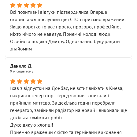
Всі позитивні відгуки підтвердилися. Вперше
скористався послугами цієї СТО і приємно вражений.
Якщо коротко то все просто, прозоро, професійно,
ніхто нічого не нав'язує. Приємні молоді люди.
Особиста подяка Дмитру. Однозначно буду радити
знайомим
Данило Д.
9 місяців тому
Їхав з відпустки на Донбас, не встиг виїхати з Києва,
накрився генератор. Передзвонив, записали і
прийняли миттєво. За декілька годин перебрали
генератор, замінили радіатор на новий і виконали ще
декілька суміжних робіт.
Дуже дякую хлопці!
Приємно вражений якістю та термінами виконання