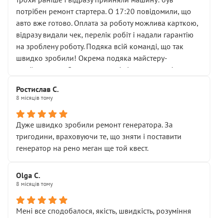
лобовим склом. Мені пояснили, що це “старі гайки, які
потрібен ремонт стартера. О 17:20 повідомили, що
відкручували”, і попросили не хвилюватися. ( надіюсь
авто вже готово. Оплата за роботу можлива карткою,
новий власник, не застяг в полі))
відразу видали чек, перелік робіт і надали гарантію
Але після нинішнього візиту такі дрібниці вже не
на зроблену роботу. Подяка всій команді, що так
здаються дрібницями.
швидко зробили! Окрема подяка майстеру-
Я — клієнт, який працює на довірі, і саме її цей сервіс
приймальнику Олександру: всі чітко та по суті.
серйозно підірвав.
Молодці! Однозначно буду радити своїм знайомим
Хотілося б більше:
Ростислав С.
звертатися до цього автосервісу.
8 місяців тому
• належної уваги до авто
• прозорості в роботах і рахунках
• реальної діагностики, а не формального
Дуже швидко зробили ремонт генератора. За
“подивились і поїхав”
тригодини, враховуючи те, що зняти і поставити
На жаль, складається враження, що сервіс працює не
генератор на рено меган ще той квест.
на якість, а “аби швидше і дорожче”. Саме це і псує
загальне враження та бажання повертатися.
Olga С.
Стосовно комунікації - все добре
8 місяців тому
Мені все сподобалося, якість, швидкість, розуміння