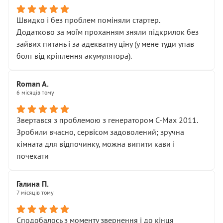
Швидко і без проблем поміняли стартер.
Додатково за моїм проханням зняли підкрилок без
зайвих питань і за адекватну ціну (у мене туди упав
болт від кріплення акумулятора).
Roman A.
6 місяців тому
Звертався з проблемою з генератором C-Max 2011.
Зробили вчасно, сервісом задоволений; зручна
кімната для відпочинку, можна випити кави і
почекати
Галина П.
7 місяців тому
Сподобалось з моменту звернення і до кінця