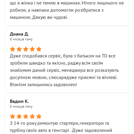
що я жінка і не тямлю в машинах. Нічого лишнього не
робили, а навпаки допомогли розібратися з
машиною. Дякую ви чудові.
Диана Д.
8 місяців тому
Дуже сподобався сервіс, була з батьком на ТО все
зробили швидко та якісно, раджу всім своїм
знайомим даний сервіс, менеджера все розказують
досупною мовою, слюсарядуже приємні та вічлеві.
Візитом залишились задоволені
Вадим К.
8 місяців тому
З 14-го року ремонтую стартери,генератори та
турбіну своїх авто в генстарі . Дуже задоволений