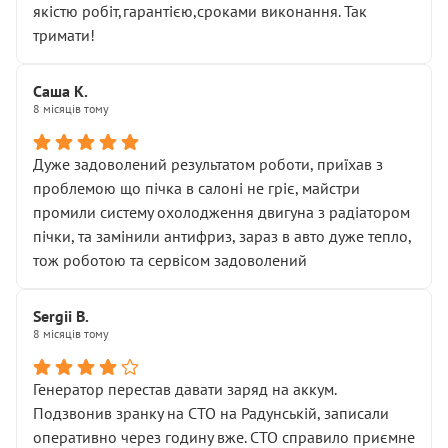
якістю робіт,гарантією,сроками виконання. Так
тримати!
Саша К.
8 місяців тому
Дуже задоволений результатом роботи, приїхав з
проблемою що пічка в салоні не гріє, майстри
промили систему охолодження двигуна з радіатором
пічки, та замінили антифриз, зараз в авто дуже тепло,
тож роботою та сервісом задоволений
Sergii B.
8 місяців тому
Генератор перестав давати заряд на аккум.
Подзвонив зранку на СТО на Радунській, записали
оперативно через годину вже. СТО справило приємне