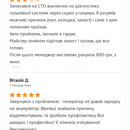
Записався на СТО виключно на діагностику
гальмівної системи через скрип у гальмах. Я розумів
можливі причини (пил, колодки, захист) і саме з цим
питанням приїхав.
Авто прийняли, загнали в гараж.
Майстер ломіком підігнув захист і сказав, що все
готово.
Після цього менеджер виставляє рахунок 800 грн, з
яких:
• 300 грн — діагностика гальмівної системи
• 500 грн — діагностика ходової, яку я НЕ замовляв і
Віталій Д.
НЕ погоджував
7 місяців тому
Я оплатив, але одразу звернув увагу, що це нав’язана
послуга. Тим більше, я був поруч і жодної реальної
Звернувся з проблемою - генератор не давав зарядку
діагностики ходової не проводилось. Після
на акумулятор. Фахівці знайшли причину,
зауваження гроші за цю “послугу” повернули, що
відремонтували, та зробили профілактику. Все
лише підтвердило мою правоту.
швидко і професійно! Є кімната очікування!
Але головне — я виїжджаю з боксу, і скрип у гальмах
Рекомендую!