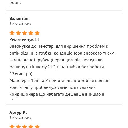
робіт.
Валентин
9 місяців тому
Рекомендую!!!
Звернувся до "Генстар" для вирішення проблеми:
витік рідини з трубки кондиціонера високого тиску-
заміна даної трубки (перед цим діагностували
машину на іншому СТО,ціна трубки без роботи
12+тис.грн).
Майстер з "Генстар" при огляді автомобіля виявив
зовсім іншу проблему,а саме потік сальник
кондиціонера що набагато дешевше вийшло в
підсумку.
Дуже дякую за швидкий і професійний ремонт!
Артур К.
9 місяців тому