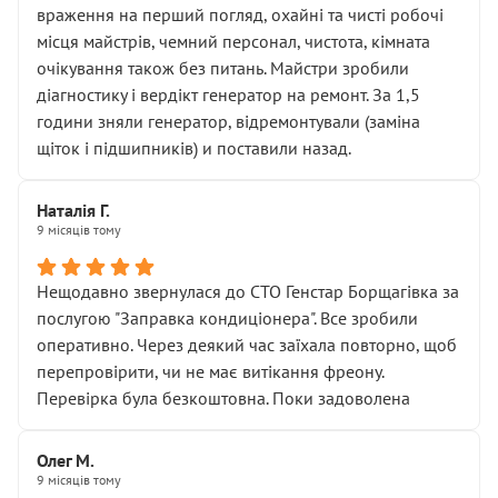
враження на перший погляд, охайні та чисті робочі
місця майстрів, чемний персонал, чистота, кімната
очікування також без питань. Майстри зробили
діагностику і вердікт генератор на ремонт. За 1,5
години зняли генератор, відремонтували (заміна
щіток і підшипників) и поставили назад.
Наталія Г.
9 місяців тому
Нещодавно звернулася до СТО Генстар Борщагівка за
послугою "Заправка кондиціонера". Все зробили
оперативно. Через деякий час заїхала повторно, щоб
перепровірити, чи не має витікання фреону.
Перевірка була безкоштовна. Поки задоволена
Олег М.
9 місяців тому