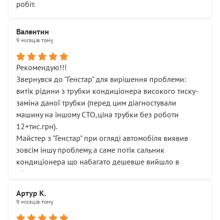
робіт.
Валентин
9 місяців тому
Рекомендую!!!
Звернувся до "Генстар" для вирішення проблеми:
витік рідини з трубки кондиціонера високого тиску-
заміна даної трубки (перед цим діагностували
машину на іншому СТО,ціна трубки без роботи
12+тис.грн).
Майстер з "Генстар" при огляді автомобіля виявив
зовсім іншу проблему,а саме потік сальник
кондиціонера що набагато дешевше вийшло в
підсумку.
Дуже дякую за швидкий і професійний ремонт!
Артур К.
9 місяців тому