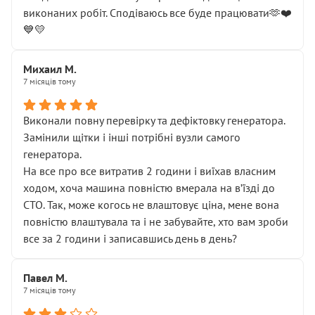
виконаних робіт. Сподіваюсь все буде працювати🫶❤️
💙💛
Михаил М.
7 місяців тому
Виконали повну перевірку та дефіктовку генератора.
Замінили щітки і інші потрібні вузли самого
генератора.
На все про все витратив 2 години і виїхав власним
ходом, хоча машина повністю вмерала на вʼїзді до
СТО. Так, може когось не влаштовує ціна, мене вона
повністю влаштувала та і не забувайте, хто вам зроби
все за 2 години і записавшись день в день?
Павел М.
7 місяців тому