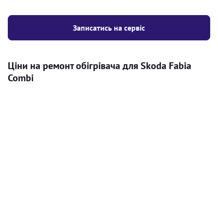
Записатись на сервіс
Ціни на ремонт обігрівача для Skoda Fabia
Combi
Послуга
Ціна
Автономний обігрівач
Безкоштовний розрахунок ціни
Безкоштовно
установки автономного обігрівача
Встановлення повітряного
8000
грн
автономного опалювача