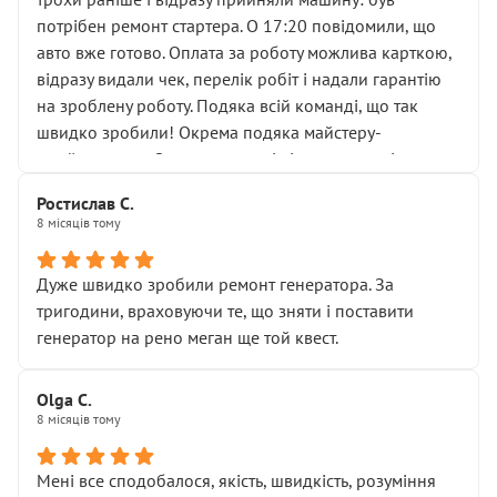
лобовим склом. Мені пояснили, що це “старі гайки, які
потрібен ремонт стартера. О 17:20 повідомили, що
відкручували”, і попросили не хвилюватися. ( надіюсь
авто вже готово. Оплата за роботу можлива карткою,
новий власник, не застяг в полі))
відразу видали чек, перелік робіт і надали гарантію
Але після нинішнього візиту такі дрібниці вже не
на зроблену роботу. Подяка всій команді, що так
здаються дрібницями.
швидко зробили! Окрема подяка майстеру-
Я — клієнт, який працює на довірі, і саме її цей сервіс
приймальнику Олександру: всі чітко та по суті.
серйозно підірвав.
Молодці! Однозначно буду радити своїм знайомим
Хотілося б більше:
Ростислав С.
звертатися до цього автосервісу.
8 місяців тому
• належної уваги до авто
• прозорості в роботах і рахунках
• реальної діагностики, а не формального
Дуже швидко зробили ремонт генератора. За
“подивились і поїхав”
тригодини, враховуючи те, що зняти і поставити
На жаль, складається враження, що сервіс працює не
генератор на рено меган ще той квест.
на якість, а “аби швидше і дорожче”. Саме це і псує
загальне враження та бажання повертатися.
Olga С.
Стосовно комунікації - все добре
8 місяців тому
Мені все сподобалося, якість, швидкість, розуміння