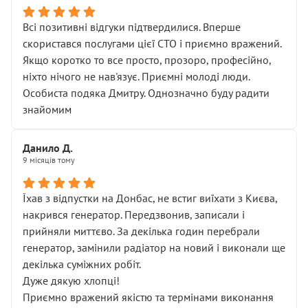
Всі позитивні відгуки підтвердилися. Вперше
скористався послугами цієї СТО і приємно вражений.
Якщо коротко то все просто, прозоро, професійно,
ніхто нічого не нав'язує. Приємні молоді люди.
Особиста подяка Дмитру. Однозначно буду радити
знайомим
Данило Д.
9 місяців тому
Їхав з відпустки на Донбас, не встиг виїхати з Києва,
накрився генератор. Передзвонив, записали і
прийняли миттєво. За декілька годин перебрали
генератор, замінили радіатор на новий і виконали ще
декілька суміжних робіт.
Дуже дякую хлопці!
Приємно вражений якістю та термінами виконання