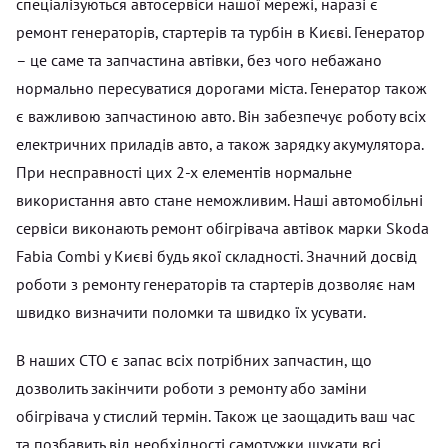
спеціалізуються автосервіси нашої мережі, наразі є
ремонт генераторів, стартерів та турбін в Києві. Генератор
– це саме та запчастина автівки, без чого небажано
нормально пересуватися дорогами міста. Генератор також
є важливою запчастиною авто. Він забезпечує роботу всіх
електричних приладів авто, а також зарядку акумулятора.
При несправності цих 2-х елементів нормальне
використання авто стане неможливим. Наші автомобільні
сервіси виконають ремонт обігрівача автівок марки Skoda
Fabia Combi у Києві будь якої складності. Значний досвід
роботи з ремонту генераторів та стартерів дозволяє нам
швидко визначити поломки та швидко їх усувати.
В наших СТО є запас всіх потрібних запчастин, що
дозволить закінчити роботи з ремонту або заміни
обігрівача у стислий термін. Також це заощадить ваш час
та позбавить від необхідності самотужки шукати всі