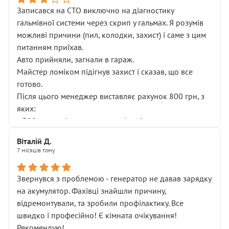
Записався на СТО виключно на діагностику
гальмівної системи через скрип у гальмах. Я розумів
можливі причини (пил, колодки, захист) і саме з цим
питанням приїхав.
Авто прийняли, загнали в гараж.
Майстер ломіком підігнув захист і сказав, що все
готово.
Після цього менеджер виставляє рахунок 800 грн, з
яких:
• 300 грн — діагностика гальмівної системи
• 500 грн — діагностика ходової, яку я НЕ замовляв і
Віталій Д.
НЕ погоджував
7 місяців тому
Я оплатив, але одразу звернув увагу, що це нав’язана
послуга. Тим більше, я був поруч і жодної реальної
Звернувся з проблемою - генератор не давав зарядку
діагностики ходової не проводилось. Після
на акумулятор. Фахівці знайшли причину,
зауваження гроші за цю “послугу” повернули, що
відремонтували, та зробили профілактику. Все
лише підтвердило мою правоту.
швидко і професійно! Є кімната очікування!
Але головне — я виїжджаю з боксу, і скрип у гальмах
Рекомендую!