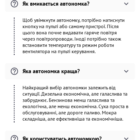
Як вмикається автономка?
Щоб увімкнути автономку, потрібно натиснути
кнопку на пульті або самому пристрої. Після
цього вона почне видавати гаряче повітря
через повітропроводи. Іноді потрібно також
встановити температуру та режим роботи
вентилятора на пульті керування.
Яка автономка краща?
Найкращий вибір автономки залежить від
ситуації. Дизельна економічна, але галаслива та
забруднює. Бензинова менш галаслива та
екологічна, але менш економічна. Суха проста в
обслуговуванні, але дороге паливо. Мокра
складніша, але ефективніша та економічніша.
Як користуватись автономкою?