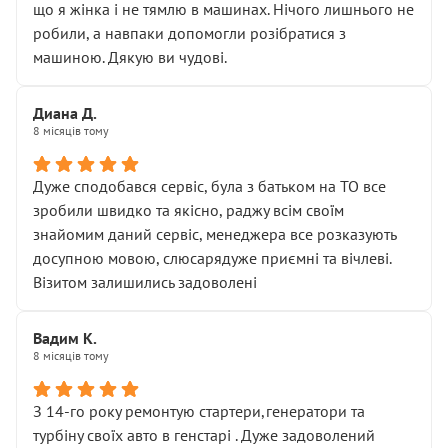
що я жінка і не тямлю в машинах. Нічого лишнього не
робили, а навпаки допомогли розібратися з
машиною. Дякую ви чудові.
Диана Д.
8 місяців тому
Дуже сподобався сервіс, була з батьком на ТО все
зробили швидко та якісно, раджу всім своїм
знайомим даний сервіс, менеджера все розказують
досупною мовою, слюсарядуже приємні та вічлеві.
Візитом залишились задоволені
Вадим К.
8 місяців тому
З 14-го року ремонтую стартери,генератори та
турбіну своїх авто в генстарі . Дуже задоволений