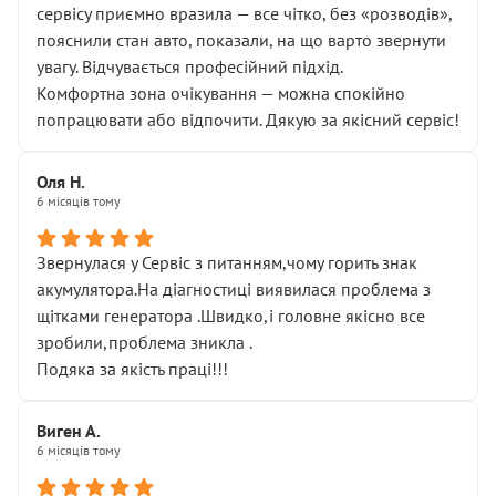
сервісу приємно вразила — все чітко, без «розводів»,
пояснили стан авто, показали, на що варто звернути
увагу. Відчувається професійний підхід.
Комфортна зона очікування — можна спокійно
попрацювати або відпочити. Дякую за якісний сервіс!
Оля Н.
6 місяців тому
Звернулася у Сервіс з питанням,чому горить знак
акумулятора.На діагностиці виявилася проблема з
щітками генератора .Швидко,і головне якісно все
зробили,проблема зникла .
Подяка за якість праці!!!
Виген А.
6 місяців тому