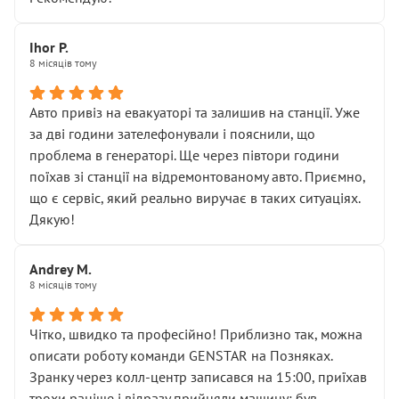
залишився таким самим, як і був. Тобто оплачена
“діагностика гальм” фактично нічого не дала.
Далі ситуація тільки погіршилась:
Ihor P.
8 місяців тому
• сказали, що тепер “потрібно знімати колеса”
• що біля авто стояти вже не можна
• почали озвучувати купу додаткових робіт без
Авто привіз на евакуаторі та залишив на станції. Уже
чіткого пояснення
за дві години зателефонували і пояснили, що
( ну все зняли та доробили) дякую!
проблема в генераторі. Ще через півтори години
Окремий момент, який виглядає абсурдно:
поїхав зі станції на відремонтованому авто. Приємно,
мені заявили, що бачок гальмівної рідини потрібно
що є сервіс, який реально виручає в таких ситуаціях.
міняти разом із головним гальмівним циліндром у
Дякую!
зборі.
Для людини, яка хоча б трохи розуміється на техніці,
Andrey M.
це звучить як мінімум непрофесійно, а як максимум —
8 місяців тому
спроба продати дорогий вузол замість елементарних
ущільнювачів.
Чітко, швидко та професійно! Приблизно так, можна
Що прикро — це не перший мій візит. Раніше міняв у
описати роботу команди GENSTAR на Позняках.
вас стартер, і тоді сервіс наче справив хороше
Зранку через колл-центр записався на 15:00, приїхав
враження. Але згодом знайшов декілька гайок під
трохи раніше і відразу прийняли машину: був