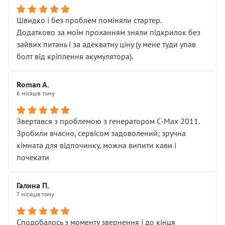
Швидко і без проблем поміняли стартер.
Додатково за моїм проханням зняли підкрилок без
зайвих питань і за адекватну ціну (у мене туди упав
болт від кріплення акумулятора).
Roman A.
6 місяців тому
Звертався з проблемою з генератором C-Max 2011.
Зробили вчасно, сервісом задоволений; зручна
кімната для відпочинку, можна випити кави і
почекати
Галина П.
7 місяців тому
Сподобалось з моменту звернення і до кінця