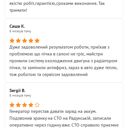
якістю робіт,гарантією,сроками виконання. Так
тримати!
Саша К.
8 місяців тому
Дуже задоволений результатом роботи, приїхав з
проблемою що пічка в салоні не гріє, майстри
промили систему охолодження двигуна з радіатором
пічки, та замінили антифриз, зараз в авто дуже тепло,
тож роботою та сервісом задоволений
Sergii B.
8 місяців тому
Генератор перестав давати заряд на аккум.
Подзвонив зранку на СТО на Радунській, записали
оперативно через годину вже. СТО справило приємне