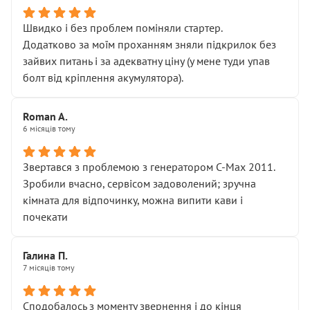
Швидко і без проблем поміняли стартер.
Додатково за моїм проханням зняли підкрилок без
зайвих питань і за адекватну ціну (у мене туди упав
болт від кріплення акумулятора).
Roman A.
6 місяців тому
Звертався з проблемою з генератором C-Max 2011.
Зробили вчасно, сервісом задоволений; зручна
кімната для відпочинку, можна випити кави і
почекати
Галина П.
7 місяців тому
Сподобалось з моменту звернення і до кінця