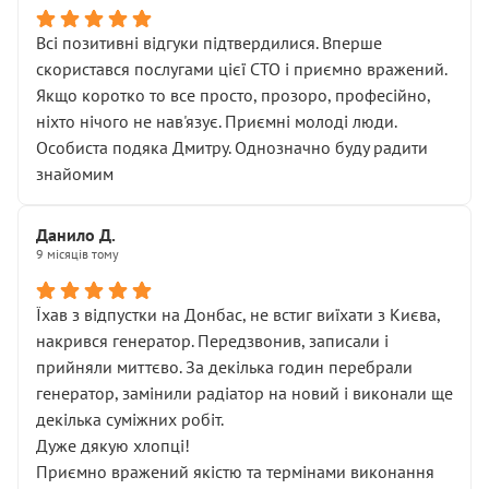
Всі позитивні відгуки підтвердилися. Вперше
скористався послугами цієї СТО і приємно вражений.
Якщо коротко то все просто, прозоро, професійно,
ніхто нічого не нав'язує. Приємні молоді люди.
Особиста подяка Дмитру. Однозначно буду радити
знайомим
Данило Д.
9 місяців тому
Їхав з відпустки на Донбас, не встиг виїхати з Києва,
накрився генератор. Передзвонив, записали і
прийняли миттєво. За декілька годин перебрали
генератор, замінили радіатор на новий і виконали ще
декілька суміжних робіт.
Дуже дякую хлопці!
Приємно вражений якістю та термінами виконання