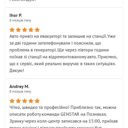
залишився таким самим, як і був. Тобто оплачена
“діагностика гальм” фактично нічого не дала.
Далі ситуація тільки погіршилась:
Ihor P.
8 місяців тому
• сказали, що тепер “потрібно знімати колеса”
• що біля авто стояти вже не можна
• почали озвучувати купу додаткових робіт без
Авто привіз на евакуаторі та залишив на станції. Уже
чіткого пояснення
за дві години зателефонували і пояснили, що
( ну все зняли та доробили) дякую!
проблема в генераторі. Ще через півтори години
Окремий момент, який виглядає абсурдно:
поїхав зі станції на відремонтованому авто. Приємно,
мені заявили, що бачок гальмівної рідини потрібно
що є сервіс, який реально виручає в таких ситуаціях.
міняти разом із головним гальмівним циліндром у
Дякую!
зборі.
Для людини, яка хоча б трохи розуміється на техніці,
Andrey M.
це звучить як мінімум непрофесійно, а як максимум —
8 місяців тому
спроба продати дорогий вузол замість елементарних
ущільнювачів.
Чітко, швидко та професійно! Приблизно так, можна
Що прикро — це не перший мій візит. Раніше міняв у
описати роботу команди GENSTAR на Позняках.
вас стартер, і тоді сервіс наче справив хороше
Зранку через колл-центр записався на 15:00, приїхав
враження. Але згодом знайшов декілька гайок під
трохи раніше і відразу прийняли машину: був