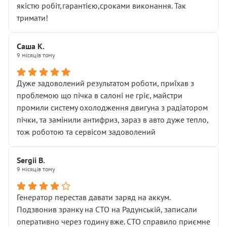
якістю робіт,гарантією,сроками виконання. Так
тримати!
Саша К.
9 місяців тому
Дуже задоволений результатом роботи, приїхав з
проблемою що пічка в салоні не гріє, майстри
промили систему охолодження двигуна з радіатором
пічки, та замінили антифриз, зараз в авто дуже тепло,
тож роботою та сервісом задоволений
Sergii B.
9 місяців тому
Генератор перестав давати заряд на аккум.
Подзвонив зранку на СТО на Радунській, записали
оперативно через годину вже. СТО справило приємне