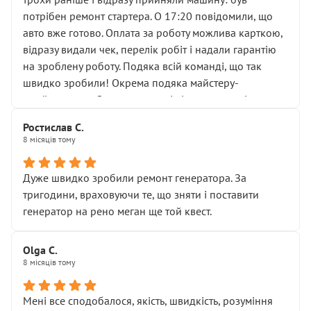
лобовим склом. Мені пояснили, що це “старі гайки, які
потрібен ремонт стартера. О 17:20 повідомили, що
відкручували”, і попросили не хвилюватися. ( надіюсь
авто вже готово. Оплата за роботу можлива карткою,
новий власник, не застяг в полі))
відразу видали чек, перелік робіт і надали гарантію
Але після нинішнього візиту такі дрібниці вже не
на зроблену роботу. Подяка всій команді, що так
здаються дрібницями.
швидко зробили! Окрема подяка майстеру-
Я — клієнт, який працює на довірі, і саме її цей сервіс
приймальнику Олександру: всі чітко та по суті.
серйозно підірвав.
Молодці! Однозначно буду радити своїм знайомим
Хотілося б більше:
Ростислав С.
звертатися до цього автосервісу.
8 місяців тому
• належної уваги до авто
• прозорості в роботах і рахунках
• реальної діагностики, а не формального
Дуже швидко зробили ремонт генератора. За
“подивились і поїхав”
тригодини, враховуючи те, що зняти і поставити
На жаль, складається враження, що сервіс працює не
генератор на рено меган ще той квест.
на якість, а “аби швидше і дорожче”. Саме це і псує
загальне враження та бажання повертатися.
Olga С.
Стосовно комунікації - все добре
8 місяців тому
Мені все сподобалося, якість, швидкість, розуміння