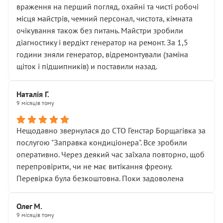
враження на перший погляд, охайні та чисті робочі
місця майстрів, чемний персонал, чистота, кімната
очікування також без питань. Майстри зробили
діагностику і вердікт генератор на ремонт. За 1,5
години зняли генератор, відремонтували (заміна
щіток і підшипників) и поставили назад.
Наталія Г.
9 місяців тому
Нещодавно звернулася до СТО Генстар Борщагівка за
послугою "Заправка кондиціонера". Все зробили
оперативно. Через деякий час заїхала повторно, щоб
перепровірити, чи не має витікання фреону.
Перевірка була безкоштовна. Поки задоволена
Олег М.
9 місяців тому