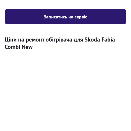
Записатись на сервіс
Ціни на ремонт обігрівача для Skoda Fabia
Combi New
Послуга
Ціна
Автономний обігрівач
Безкоштовний розрахунок ціни
Безкоштовно
установки автономного обігрівача
Встановлення повітряного
8000
грн
автономного опалювача