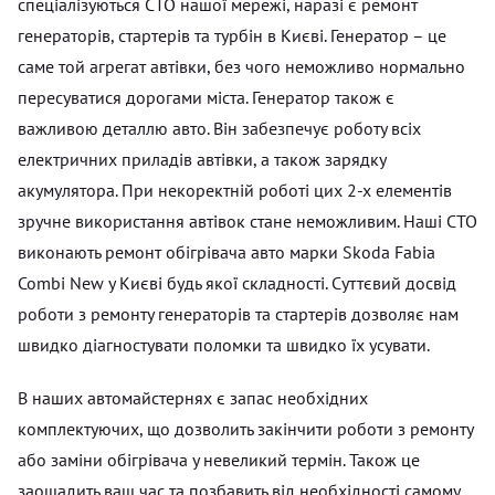
спеціалізуються СТО нашої мережі, наразі є ремонт
генераторів, стартерів та турбін в Києві. Генератор – це
саме той агрегат автівки, без чого неможливо нормально
пересуватися дорогами міста. Генератор також є
важливою деталлю авто. Він забезпечує роботу всіх
електричних приладів автівки, а також зарядку
акумулятора. При некоректній роботі цих 2-х елементів
зручне використання автівок стане неможливим. Наші СТО
виконають ремонт обігрівача авто марки Skoda Fabia
Combi New у Києві будь якої складності. Суттєвий досвід
роботи з ремонту генераторів та стартерів дозволяє нам
швидко діагностувати поломки та швидко їх усувати.
В наших автомайстернях є запас необхідних
комплектуючих, що дозволить закінчити роботи з ремонту
або заміни обігрівача у невеликий термін. Також це
заощадить ваш час та позбавить від необхідності самому