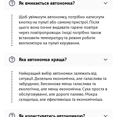
Як вмикається автономка?
Щоб увімкнути автономку, потрібно натиснути
кнопку на пульті або самому пристрої. Після
цього вона почне видавати гаряче повітря
через повітропроводи. Іноді потрібно також
встановити температуру та режим роботи
вентилятора на пульті керування.
Яка автономка краща?
Найкращий вибір автономки залежить від
ситуації. Дизельна економічна, але галаслива та
забруднює. Бензинова менш галаслива та
екологічна, але менш економічна. Суха проста в
обслуговуванні, але дороге паливо. Мокра
складніша, але ефективніша та економічніша.
Як користуватись автономкою?