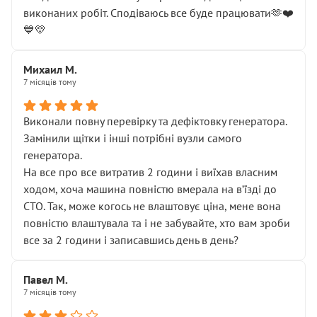
виконаних робіт. Сподіваюсь все буде працювати🫶❤️
💙💛
Михаил М.
7 місяців тому
Виконали повну перевірку та дефіктовку генератора.
Замінили щітки і інші потрібні вузли самого
генератора.
На все про все витратив 2 години і виїхав власним
ходом, хоча машина повністю вмерала на вʼїзді до
СТО. Так, може когось не влаштовує ціна, мене вона
повністю влаштувала та і не забувайте, хто вам зроби
все за 2 години і записавшись день в день?
Павел М.
7 місяців тому