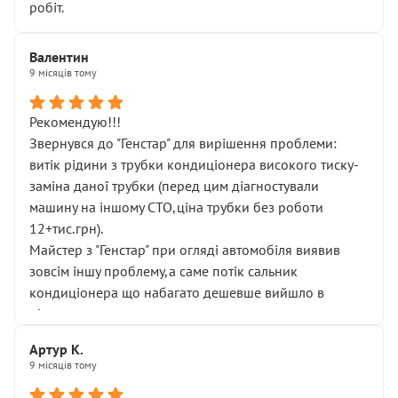
робіт.
Валентин
9 місяців тому
Рекомендую!!!
Звернувся до "Генстар" для вирішення проблеми:
витік рідини з трубки кондиціонера високого тиску-
заміна даної трубки (перед цим діагностували
машину на іншому СТО,ціна трубки без роботи
12+тис.грн).
Майстер з "Генстар" при огляді автомобіля виявив
зовсім іншу проблему,а саме потік сальник
кондиціонера що набагато дешевше вийшло в
підсумку.
Дуже дякую за швидкий і професійний ремонт!
Артур К.
9 місяців тому