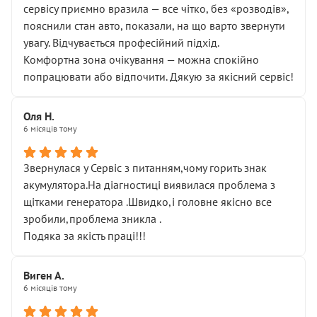
сервісу приємно вразила — все чітко, без «розводів»,
пояснили стан авто, показали, на що варто звернути
увагу. Відчувається професійний підхід.
Комфортна зона очікування — можна спокійно
попрацювати або відпочити. Дякую за якісний сервіс!
Оля Н.
6 місяців тому
Звернулася у Сервіс з питанням,чому горить знак
акумулятора.На діагностиці виявилася проблема з
щітками генератора .Швидко,і головне якісно все
зробили,проблема зникла .
Подяка за якість праці!!!
Виген А.
6 місяців тому