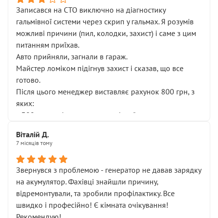
Записався на СТО виключно на діагностику
гальмівної системи через скрип у гальмах. Я розумів
можливі причини (пил, колодки, захист) і саме з цим
питанням приїхав.
Авто прийняли, загнали в гараж.
Майстер ломіком підігнув захист і сказав, що все
готово.
Після цього менеджер виставляє рахунок 800 грн, з
яких:
• 300 грн — діагностика гальмівної системи
• 500 грн — діагностика ходової, яку я НЕ замовляв і
Віталій Д.
НЕ погоджував
7 місяців тому
Я оплатив, але одразу звернув увагу, що це нав’язана
послуга. Тим більше, я був поруч і жодної реальної
Звернувся з проблемою - генератор не давав зарядку
діагностики ходової не проводилось. Після
на акумулятор. Фахівці знайшли причину,
зауваження гроші за цю “послугу” повернули, що
відремонтували, та зробили профілактику. Все
лише підтвердило мою правоту.
швидко і професійно! Є кімната очікування!
Але головне — я виїжджаю з боксу, і скрип у гальмах
Рекомендую!