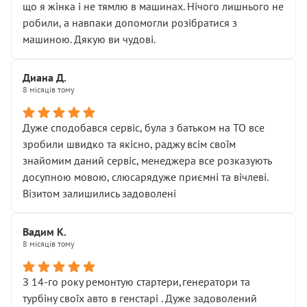
що я жінка і не тямлю в машинах. Нічого лишнього не
робили, а навпаки допомогли розібратися з
машиною. Дякую ви чудові.
Диана Д.
8 місяців тому
Дуже сподобався сервіс, була з батьком на ТО все
зробили швидко та якісно, раджу всім своїм
знайомим даний сервіс, менеджера все розказують
досупною мовою, слюсарядуже приємні та вічлеві.
Візитом залишились задоволені
Вадим К.
8 місяців тому
З 14-го року ремонтую стартери,генератори та
турбіну своїх авто в генстарі . Дуже задоволений