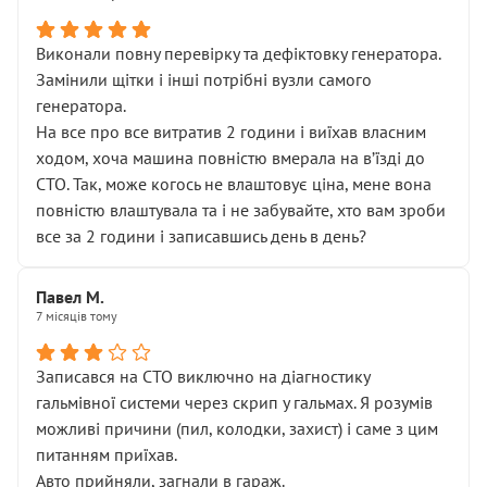
Виконали повну перевірку та дефіктовку генератора.
Замінили щітки і інші потрібні вузли самого
генератора.
На все про все витратив 2 години і виїхав власним
ходом, хоча машина повністю вмерала на вʼїзді до
СТО. Так, може когось не влаштовує ціна, мене вона
повністю влаштувала та і не забувайте, хто вам зроби
все за 2 години і записавшись день в день?
Павел М.
7 місяців тому
Записався на СТО виключно на діагностику
гальмівної системи через скрип у гальмах. Я розумів
можливі причини (пил, колодки, захист) і саме з цим
питанням приїхав.
Авто прийняли, загнали в гараж.