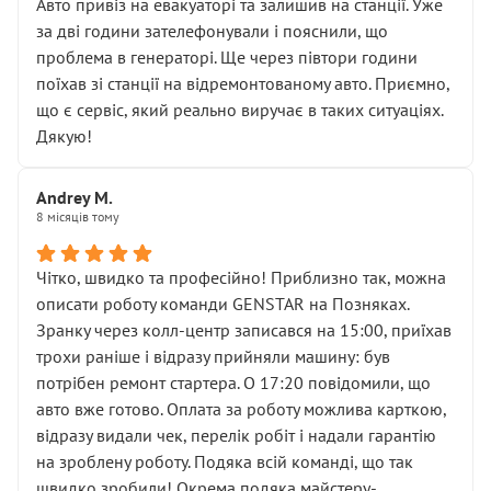
• почали озвучувати купу додаткових робіт без
Авто привіз на евакуаторі та залишив на станції. Уже
чіткого пояснення
за дві години зателефонували і пояснили, що
( ну все зняли та доробили) дякую!
проблема в генераторі. Ще через півтори години
Окремий момент, який виглядає абсурдно:
поїхав зі станції на відремонтованому авто. Приємно,
мені заявили, що бачок гальмівної рідини потрібно
що є сервіс, який реально виручає в таких ситуаціях.
міняти разом із головним гальмівним циліндром у
Дякую!
зборі.
Для людини, яка хоча б трохи розуміється на техніці,
Andrey M.
це звучить як мінімум непрофесійно, а як максимум —
8 місяців тому
спроба продати дорогий вузол замість елементарних
ущільнювачів.
Чітко, швидко та професійно! Приблизно так, можна
Що прикро — це не перший мій візит. Раніше міняв у
описати роботу команди GENSTAR на Позняках.
вас стартер, і тоді сервіс наче справив хороше
Зранку через колл-центр записався на 15:00, приїхав
враження. Але згодом знайшов декілька гайок під
трохи раніше і відразу прийняли машину: був
лобовим склом. Мені пояснили, що це “старі гайки, які
потрібен ремонт стартера. О 17:20 повідомили, що
відкручували”, і попросили не хвилюватися. ( надіюсь
авто вже готово. Оплата за роботу можлива карткою,
новий власник, не застяг в полі))
відразу видали чек, перелік робіт і надали гарантію
Але після нинішнього візиту такі дрібниці вже не
на зроблену роботу. Подяка всій команді, що так
здаються дрібницями.
швидко зробили! Окрема подяка майстеру-