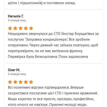
щіток і підшипників) и поставили назад.
Наталія Г.
9 місяців тому
Нещодавно звернулася до СТО Генстар Борщагівка за
послугою "Заправка кондиціонера". Все зробили
оперативно. Через деякий час заїхала повторно, щоб
перепровірити, чи не має витікання фреону.
Перевірка була безкоштовна. Поки задоволена
Олег М.
9 місяців тому
Всі позитивні відгуки підтвердилися. Вперше
скористався послугами цієї СТО і приємно вражений.
Якщо коротко то все просто, прозоро, професійно,
ніхто нічого не нав'язує. Приємні молоді люди.