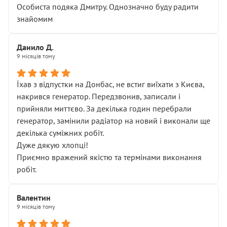
Особиста подяка Дмитру. Однозначно буду радити
знайомим
Данило Д.
9 місяців тому
Їхав з відпустки на Донбас, не встиг виїхати з Києва,
накрився генератор. Передзвонив, записали і
прийняли миттєво. За декілька годин перебрали
генератор, замінили радіатор на новий і виконали ще
декілька суміжних робіт.
Дуже дякую хлопці!
Приємно вражений якістю та термінами виконання
робіт.
Валентин
9 місяців тому