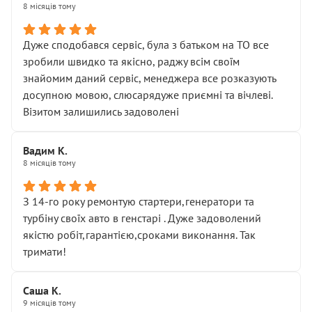
8 місяців тому
Дуже сподобався сервіс, була з батьком на ТО все
зробили швидко та якісно, раджу всім своїм
знайомим даний сервіс, менеджера все розказують
досупною мовою, слюсарядуже приємні та вічлеві.
Візитом залишились задоволені
Вадим К.
8 місяців тому
З 14-го року ремонтую стартери,генератори та
турбіну своїх авто в генстарі . Дуже задоволений
якістю робіт,гарантією,сроками виконання. Так
тримати!
Саша К.
9 місяців тому