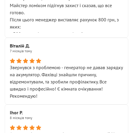
Майстер ломіком підігнув захист і сказав, що все
готово.
Після цього менеджер виставляє рахунок 800 грн, з
яких:
• 300 грн — діагностика гальмівної системи
• 500 грн — діагностика ходової, яку я НЕ замовляв і
Віталій Д.
НЕ погоджував
7 місяців тому
Я оплатив, але одразу звернув увагу, що це нав’язана
послуга. Тим більше, я був поруч і жодної реальної
Звернувся з проблемою - генератор не давав зарядку
діагностики ходової не проводилось. Після
на акумулятор. Фахівці знайшли причину,
зауваження гроші за цю “послугу” повернули, що
відремонтували, та зробили профілактику. Все
лише підтвердило мою правоту.
швидко і професійно! Є кімната очікування!
Але головне — я виїжджаю з боксу, і скрип у гальмах
Рекомендую!
залишився таким самим, як і був. Тобто оплачена
“діагностика гальм” фактично нічого не дала.
Далі ситуація тільки погіршилась:
Ihor P.
8 місяців тому
• сказали, що тепер “потрібно знімати колеса”
• що біля авто стояти вже не можна