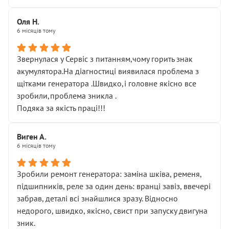
Оля Н.
6 місяців тому
Звернулася у Сервіс з питанням,чому горить знак
акумулятора.На діагностиці виявилася проблема з
щітками генератора .Швидко,і головне якісно все
зробили,проблема зникла .
Подяка за якість праці!!!
Виген А.
6 місяців тому
Зробили ремонт генератора: заміна шківа, ременя,
підшипників, реле за один день: вранці завіз, ввечері
забрав, деталі всі знайшлися зразу. Відносно
недорого, швидко, якісно, свист при запуску двигуна
зник.