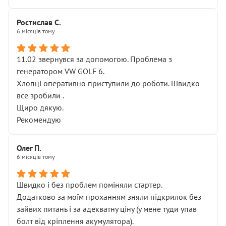
Ростислав С.
6 місяців тому
11.02 звернувся за допомогою. Проблема з
генератором VW GOLF 6.
Хлопці оперативно приступили до роботи. Швидко
все зробили .
Щиро дякую.
Рекомендую
Олег П.
6 місяців тому
Швидко і без проблем поміняли стартер.
Додатково за моїм проханням зняли підкрилок без
зайвих питань і за адекватну ціну (у мене туди упав
болт від кріплення акумулятора).