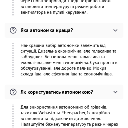
через повітропроводи. Іноді потрібно також
встановити температуру та режим роботи
вентилятора на пульті керування.
Яка автономка краща?
Найкращий вибір автономки залежить від
ситуації. Дизельна економічна, але галаслива та
забруднює. Бензинова менш галаслива та
екологічна, але менш економічна. Суха проста в
обслуговуванні, але дороге паливо. Мокра
складніша, але ефективніша та економічніша.
Як користуватись автономкою?
Для використання автономних обігрівачів,
таких як Webasto та Eberspacher, їх потрібно
встановити та підключити до живлення.
Налаштуйте бажану температуру та режим через