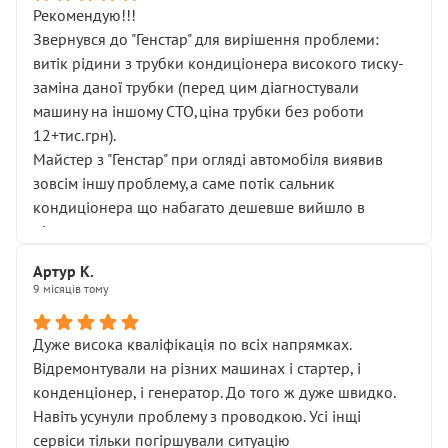
Рекомендую!!!
Звернувся до "Генстар" для вирішення проблеми:
витік рідини з трубки кондиціонера високого тиску-
заміна даної трубки (перед цим діагностували
машину на іншому СТО,ціна трубки без роботи
12+тис.грн).
Майстер з "Генстар" при огляді автомобіля виявив
зовсім іншу проблему,а саме потік сальник
кондиціонера що набагато дешевше вийшло в
підсумку.
Дуже дякую за швидкий і професійний ремонт!
Артур К.
9 місяців тому
Дуже висока кваліфікація по всіх напрямках.
Відремонтували на різних машинах і стартер, і
конденціонер, і генератор. До того ж дуже швидко.
Навіть усунули проблему з проводкою. Усі інщі
сервіси тільки погіршували ситуацію