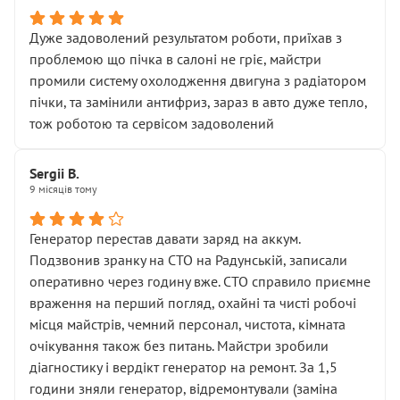
Дуже задоволений результатом роботи, приїхав з
проблемою що пічка в салоні не гріє, майстри
промили систему охолодження двигуна з радіатором
пічки, та замінили антифриз, зараз в авто дуже тепло,
тож роботою та сервісом задоволений
Sergii B.
9 місяців тому
Генератор перестав давати заряд на аккум.
Подзвонив зранку на СТО на Радунській, записали
оперативно через годину вже. СТО справило приємне
враження на перший погляд, охайні та чисті робочі
місця майстрів, чемний персонал, чистота, кімната
очікування також без питань. Майстри зробили
діагностику і вердікт генератор на ремонт. За 1,5
години зняли генератор, відремонтували (заміна