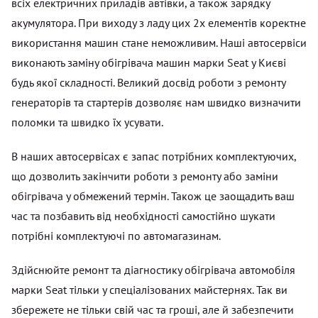
всіх електричних приладів автівки, а також зарядку
акумулятора. При виходу з ладу цих 2х елементів коректне
використання машин стане неможливим. Наші автосервіси
виконають заміну обігрівача машин марки Seat у Києві
будь якої складності. Великий досвід роботи з ремонту
генераторів та стартерів дозволяє нам швидко визначити
поломки та швидко їх усувати.
В наших автосервісах є запас потрібних комплектуючих,
що дозволить закінчити роботи з ремонту або заміни
обігрівача у обмежений термін. Також це заощадить ваш
час та позбавить від необхідності самостійно шукати
потрібні комплектуючі по автомагазинам.
Здійснюйте ремонт та діагностику обігрівача автомобіля
марки Seat тільки у спеціалізованих майстернях. Так ви
збережете не тільки свій час та гроші, але й забезпечити