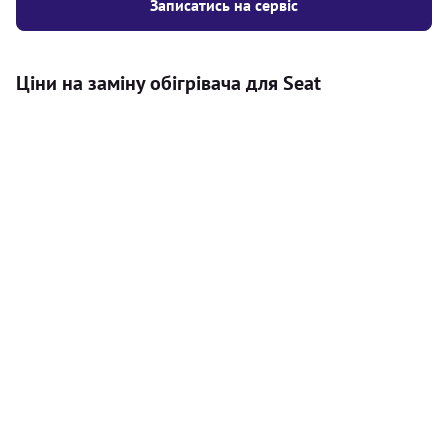
Записатись на сервіс
Ціни на заміну обігрівача для Seat
Послуга
Ціна
Автономний обігрівач
Безкоштовний розрахунок ціни
Безкоштовно
установки автономного обігрівача
Встановлення повітряного
8000
грн
автономного опалювача
Встановлення рідинного
10000
грн
автономного опалювача