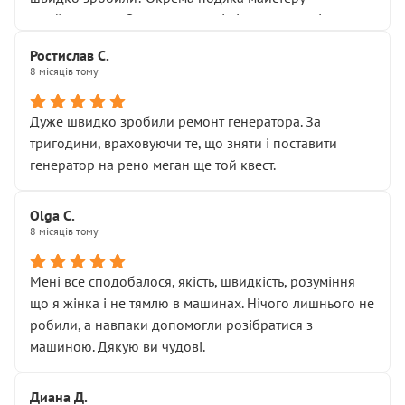
Я — клієнт, який працює на довірі, і саме її цей сервіс
приймальнику Олександру: всі чітко та по суті.
серйозно підірвав.
Молодці! Однозначно буду радити своїм знайомим
Хотілося б більше:
Ростислав С.
звертатися до цього автосервісу.
8 місяців тому
• належної уваги до авто
• прозорості в роботах і рахунках
• реальної діагностики, а не формального
Дуже швидко зробили ремонт генератора. За
“подивились і поїхав”
тригодини, враховуючи те, що зняти і поставити
На жаль, складається враження, що сервіс працює не
генератор на рено меган ще той квест.
на якість, а “аби швидше і дорожче”. Саме це і псує
загальне враження та бажання повертатися.
Olga С.
Стосовно комунікації - все добре
8 місяців тому
Мені все сподобалося, якість, швидкість, розуміння
що я жінка і не тямлю в машинах. Нічого лишнього не
робили, а навпаки допомогли розібратися з
машиною. Дякую ви чудові.
Диана Д.