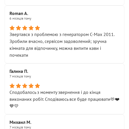
Roman A.
6 місяців тому
Звертався з проблемою з генератором C-Max 2011.
Зробили вчасно, сервісом задоволений; зручна
кімната для відпочинку, можна випити кави і
почекати
Галина П.
7 місяців тому
Сподобалось з моменту звернення і до кінця
виконаних робіт. Сподіваюсь все буде працювати🫶❤️
💙💛
Михаил М.
7 місяців тому