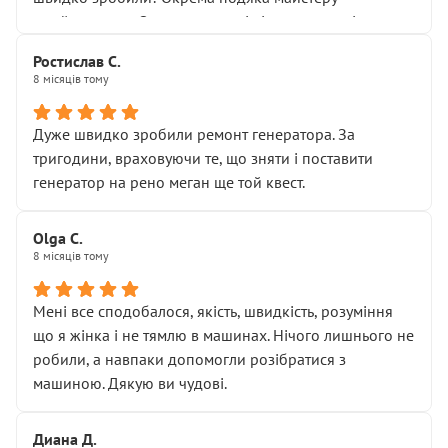
Я — клієнт, який працює на довірі, і саме її цей сервіс
приймальнику Олександру: всі чітко та по суті.
серйозно підірвав.
Молодці! Однозначно буду радити своїм знайомим
Хотілося б більше:
Ростислав С.
звертатися до цього автосервісу.
8 місяців тому
• належної уваги до авто
• прозорості в роботах і рахунках
• реальної діагностики, а не формального
Дуже швидко зробили ремонт генератора. За
“подивились і поїхав”
тригодини, враховуючи те, що зняти і поставити
На жаль, складається враження, що сервіс працює не
генератор на рено меган ще той квест.
на якість, а “аби швидше і дорожче”. Саме це і псує
загальне враження та бажання повертатися.
Olga С.
Стосовно комунікації - все добре
8 місяців тому
Мені все сподобалося, якість, швидкість, розуміння
що я жінка і не тямлю в машинах. Нічого лишнього не
робили, а навпаки допомогли розібратися з
машиною. Дякую ви чудові.
Диана Д.