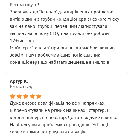
Рекомендую!!!
Звернувся до "Генстар" для вирішення проблеми:
витік рідини з трубки кондиціонера високого тиску-
заміна даної трубки (перед цим діагностували
машину на іншому СТО,ціна трубки без роботи
12+тис.грн).
Майстер з "Генстар" при огляді автомобіля виявив
зовсім іншу проблему,а саме потік сальник
кондиціонера що набагато дешевше вийшло в
підсумку.
Дуже дякую за швидкий і професійний ремонт!
Артур К.
9 місяців тому
Дуже висока кваліфікація по всіх напрямках.
Відремонтували на різних машинах і стартер, і
конденціонер, і генератор. До того ж дуже швидко.
Навіть усунули проблему з проводкою. Усі інщі
сервіси тільки погіршували ситуацію