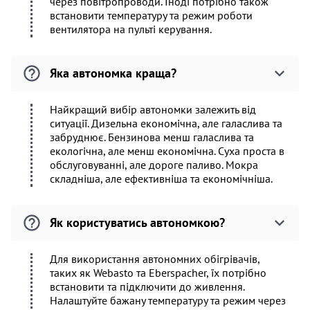
через повітропроводи. Іноді потрібно також
встановити температуру та режим роботи
вентилятора на пульті керування.
Яка автономка краща?
Найкращий вибір автономки залежить від
ситуації. Дизельна економічна, але галаслива та
забруднює. Бензинова менш галаслива та
екологічна, але менш економічна. Суха проста в
обслуговуванні, але дороге паливо. Мокра
складніша, але ефективніша та економічніша.
Як користуватись автономкою?
Для використання автономних обігрівачів,
таких як Webasto та Eberspacher, їх потрібно
встановити та підключити до живлення.
Налаштуйте бажану температуру та режим через