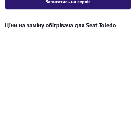
Записатись на сервіс
Ціни на заміну обігрівача для Seat Toledo
Послуга
Ціна
Автономний обігрівач
Безкоштовний розрахунок ціни
Безкоштовно
установки автономного обігрівача
Встановлення повітряного
8000
грн
автономного опалювача
Встановлення рідинного
10000
грн
автономного опалювача