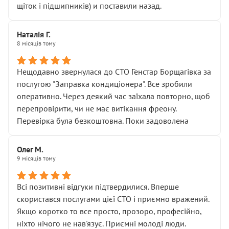
щіток і підшипників) и поставили назад.
Наталія Г.
8 місяців тому
Нещодавно звернулася до СТО Генстар Борщагівка за
послугою "Заправка кондиціонера". Все зробили
оперативно. Через деякий час заїхала повторно, щоб
перепровірити, чи не має витікання фреону.
Перевірка була безкоштовна. Поки задоволена
Олег М.
9 місяців тому
Всі позитивні відгуки підтвердилися. Вперше
скористався послугами цієї СТО і приємно вражений.
Якщо коротко то все просто, прозоро, професійно,
ніхто нічого не нав'язує. Приємні молоді люди.