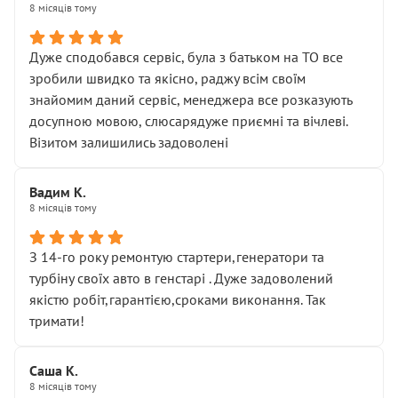
8 місяців тому
Дуже сподобався сервіс, була з батьком на ТО все
зробили швидко та якісно, раджу всім своїм
знайомим даний сервіс, менеджера все розказують
досупною мовою, слюсарядуже приємні та вічлеві.
Візитом залишились задоволені
Вадим К.
8 місяців тому
З 14-го року ремонтую стартери,генератори та
турбіну своїх авто в генстарі . Дуже задоволений
якістю робіт,гарантією,сроками виконання. Так
тримати!
Саша К.
8 місяців тому