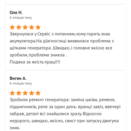
Оля Н.
6 місяців тому
Звернулася у Сервіс з питанням,чому горить знак
акумулятора.На діагностиці виявилася проблема з
щітками генератора .Швидко,і головне якісно все
зробили,проблема зникла .
Подяка за якість праці!!!
Виген А.
6 місяців тому
Зробили ремонт генератора: заміна шківа, ременя,
підшипників, реле за один день: вранці завіз, ввечері
забрав, деталі всі знайшлися зразу. Відносно
недорого, швидко, якісно, свист при запуску двигуна
зник.