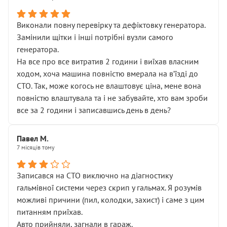
Виконали повну перевірку та дефіктовку генератора.
Замінили щітки і інші потрібні вузли самого
генератора.
На все про все витратив 2 години і виїхав власним
ходом, хоча машина повністю вмерала на вʼїзді до
СТО. Так, може когось не влаштовує ціна, мене вона
повністю влаштувала та і не забувайте, хто вам зроби
все за 2 години і записавшись день в день?
Павел М.
7 місяців тому
Записався на СТО виключно на діагностику
гальмівної системи через скрип у гальмах. Я розумів
можливі причини (пил, колодки, захист) і саме з цим
питанням приїхав.
Авто прийняли, загнали в гараж.