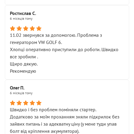
Ростислав С.
6 місяців тому
11.02 звернувся за допомогою. Проблема з
генератором VW GOLF 6.
Хлопці оперативно приступили до роботи. Швидко
все зробили .
Щиро дякую.
Рекомендую
Олег П.
6 місяців тому
Швидко і без проблем поміняли стартер.
Додатково за моїм проханням зняли підкрилок без
зайвих питань і за адекватну ціну (у мене туди упав
болт від кріплення акумулятора).