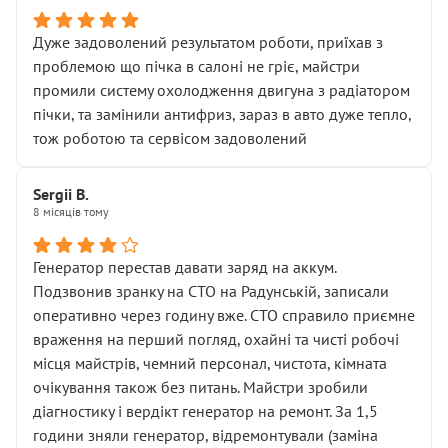
Дуже задоволений результатом роботи, приїхав з
проблемою що пічка в салоні не гріє, майстри
промили систему охолодження двигуна з радіатором
пічки, та замінили антифриз, зараз в авто дуже тепло,
тож роботою та сервісом задоволений
Sergii B.
8 місяців тому
Генератор перестав давати заряд на аккум.
Подзвонив зранку на СТО на Радунській, записали
оперативно через годину вже. СТО справило приємне
враження на перший погляд, охайні та чисті робочі
місця майстрів, чемний персонал, чистота, кімната
очікування також без питань. Майстри зробили
діагностику і вердікт генератор на ремонт. За 1,5
години зняли генератор, відремонтували (заміна