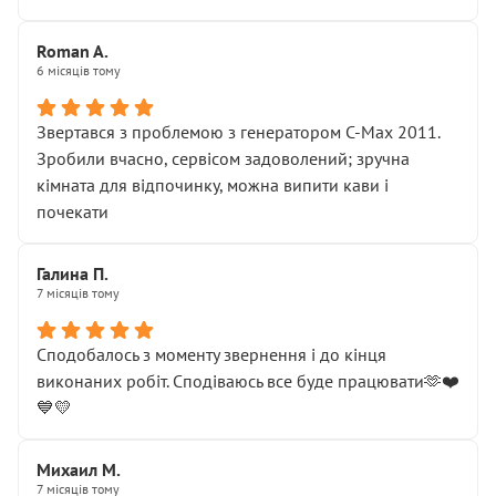
Roman A.
6 місяців тому
Звертався з проблемою з генератором C-Max 2011.
Зробили вчасно, сервісом задоволений; зручна
кімната для відпочинку, можна випити кави і
почекати
Галина П.
7 місяців тому
Сподобалось з моменту звернення і до кінця
виконаних робіт. Сподіваюсь все буде працювати🫶❤️
💙💛
Михаил М.
7 місяців тому