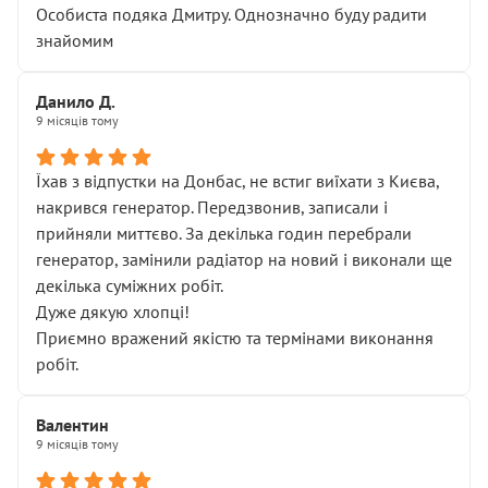
Особиста подяка Дмитру. Однозначно буду радити
знайомим
Данило Д.
9 місяців тому
Їхав з відпустки на Донбас, не встиг виїхати з Києва,
накрився генератор. Передзвонив, записали і
прийняли миттєво. За декілька годин перебрали
генератор, замінили радіатор на новий і виконали ще
декілька суміжних робіт.
Дуже дякую хлопці!
Приємно вражений якістю та термінами виконання
робіт.
Валентин
9 місяців тому