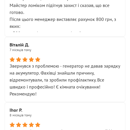
Майстер ломіком підігнув захист і сказав, що все
готово.
Після цього менеджер виставляє рахунок 800 грн, з
яких:
• 300 грн — діагностика гальмівної системи
• 500 грн — діагностика ходової, яку я НЕ замовляв і
Віталій Д.
НЕ погоджував
7 місяців тому
Я оплатив, але одразу звернув увагу, що це нав’язана
послуга. Тим більше, я був поруч і жодної реальної
Звернувся з проблемою - генератор не давав зарядку
діагностики ходової не проводилось. Після
на акумулятор. Фахівці знайшли причину,
зауваження гроші за цю “послугу” повернули, що
відремонтували, та зробили профілактику. Все
лише підтвердило мою правоту.
швидко і професійно! Є кімната очікування!
Але головне — я виїжджаю з боксу, і скрип у гальмах
Рекомендую!
залишився таким самим, як і був. Тобто оплачена
“діагностика гальм” фактично нічого не дала.
Далі ситуація тільки погіршилась:
Ihor P.
8 місяців тому
• сказали, що тепер “потрібно знімати колеса”
• що біля авто стояти вже не можна