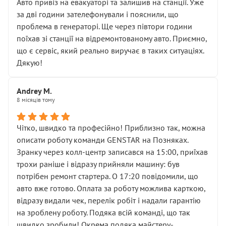
• почали озвучувати купу додаткових робіт без
Авто привіз на евакуаторі та залишив на станції. Уже
чіткого пояснення
за дві години зателефонували і пояснили, що
( ну все зняли та доробили) дякую!
проблема в генераторі. Ще через півтори години
Окремий момент, який виглядає абсурдно:
поїхав зі станції на відремонтованому авто. Приємно,
мені заявили, що бачок гальмівної рідини потрібно
що є сервіс, який реально виручає в таких ситуаціях.
міняти разом із головним гальмівним циліндром у
Дякую!
зборі.
Для людини, яка хоча б трохи розуміється на техніці,
Andrey M.
це звучить як мінімум непрофесійно, а як максимум —
8 місяців тому
спроба продати дорогий вузол замість елементарних
ущільнювачів.
Чітко, швидко та професійно! Приблизно так, можна
Що прикро — це не перший мій візит. Раніше міняв у
описати роботу команди GENSTAR на Позняках.
вас стартер, і тоді сервіс наче справив хороше
Зранку через колл-центр записався на 15:00, приїхав
враження. Але згодом знайшов декілька гайок під
трохи раніше і відразу прийняли машину: був
лобовим склом. Мені пояснили, що це “старі гайки, які
потрібен ремонт стартера. О 17:20 повідомили, що
відкручували”, і попросили не хвилюватися. ( надіюсь
авто вже готово. Оплата за роботу можлива карткою,
новий власник, не застяг в полі))
відразу видали чек, перелік робіт і надали гарантію
Але після нинішнього візиту такі дрібниці вже не
на зроблену роботу. Подяка всій команді, що так
здаються дрібницями.
швидко зробили! Окрема подяка майстеру-