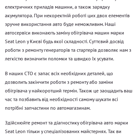
електричних приладів машини, а також зарядку
акумулятора. При некоректній роботі цих двох елементів
зручне використання авто буде неможливим. Наші
автосервіси виконають заміну обігрівача машин марки
Seat Leon у Києві будь якої складності. Суттєвий досвід
роботи з ремонту генераторів та стартерів дозволяє нам з
легкістю визначити поломки та швидко їх усувати.
В наших СТО є запас всіх необхідних деталей, що
дозволить закінчити роботи з ремонту або заміни
обігрівача у найкоротший термін. Також це заощадить ваш
час та позбавить від необхідності самому шукати всі
потрібні запчастини по автомагазинам.
Здійснюйте ремонт та діагностику обігрівача авто марки
Seat Leon тільки у спеціалізованих майстернях. Так ви