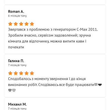
Roman A.
6 місяців тому
Звертався з проблемою з генератором C-Max 2011.
Зробили вчасно, сервісом задоволений; зручна
кімната для відпочинку, можна випити кави і
почекати
Галина П.
7 місяців тому
Сподобалось з моменту звернення і до кінця
виконаних робіт. Сподіваюсь все буде працювати🫶❤️
💙💛
Михаил М.
7 місяців тому