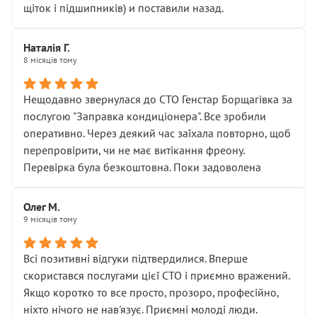
щіток і підшипників) и поставили назад.
Наталія Г.
8 місяців тому
Нещодавно звернулася до СТО Генстар Борщагівка за
послугою "Заправка кондиціонера". Все зробили
оперативно. Через деякий час заїхала повторно, щоб
перепровірити, чи не має витікання фреону.
Перевірка була безкоштовна. Поки задоволена
Олег М.
9 місяців тому
Всі позитивні відгуки підтвердилися. Вперше
скористався послугами цієї СТО і приємно вражений.
Якщо коротко то все просто, прозоро, професійно,
ніхто нічого не нав'язує. Приємні молоді люди.