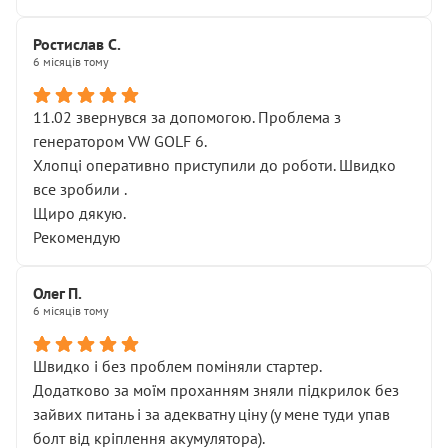
Ростислав С.
6 місяців тому
11.02 звернувся за допомогою. Проблема з
генератором VW GOLF 6.
Хлопці оперативно приступили до роботи. Швидко
все зробили .
Щиро дякую.
Рекомендую
Олег П.
6 місяців тому
Швидко і без проблем поміняли стартер.
Додатково за моїм проханням зняли підкрилок без
зайвих питань і за адекватну ціну (у мене туди упав
болт від кріплення акумулятора).