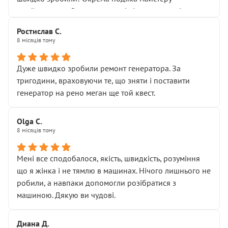
Я — клієнт, який працює на довірі, і саме її цей сервіс
приймальнику Олександру: всі чітко та по суті.
серйозно підірвав.
Молодці! Однозначно буду радити своїм знайомим
Хотілося б більше:
Ростислав С.
звертатися до цього автосервісу.
8 місяців тому
• належної уваги до авто
• прозорості в роботах і рахунках
• реальної діагностики, а не формального
Дуже швидко зробили ремонт генератора. За
“подивились і поїхав”
тригодини, враховуючи те, що зняти і поставити
На жаль, складається враження, що сервіс працює не
генератор на рено меган ще той квест.
на якість, а “аби швидше і дорожче”. Саме це і псує
загальне враження та бажання повертатися.
Olga С.
Стосовно комунікації - все добре
8 місяців тому
Мені все сподобалося, якість, швидкість, розуміння
що я жінка і не тямлю в машинах. Нічого лишнього не
робили, а навпаки допомогли розібратися з
машиною. Дякую ви чудові.
Диана Д.