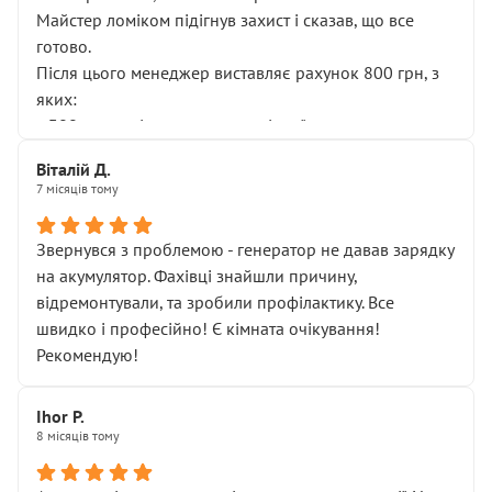
Майстер ломіком підігнув захист і сказав, що все
готово.
Після цього менеджер виставляє рахунок 800 грн, з
яких:
• 300 грн — діагностика гальмівної системи
• 500 грн — діагностика ходової, яку я НЕ замовляв і
Віталій Д.
НЕ погоджував
7 місяців тому
Я оплатив, але одразу звернув увагу, що це нав’язана
послуга. Тим більше, я був поруч і жодної реальної
Звернувся з проблемою - генератор не давав зарядку
діагностики ходової не проводилось. Після
на акумулятор. Фахівці знайшли причину,
зауваження гроші за цю “послугу” повернули, що
відремонтували, та зробили профілактику. Все
лише підтвердило мою правоту.
швидко і професійно! Є кімната очікування!
Але головне — я виїжджаю з боксу, і скрип у гальмах
Рекомендую!
залишився таким самим, як і був. Тобто оплачена
“діагностика гальм” фактично нічого не дала.
Далі ситуація тільки погіршилась:
Ihor P.
8 місяців тому
• сказали, що тепер “потрібно знімати колеса”
• що біля авто стояти вже не можна