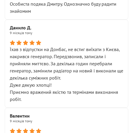
Особиста подяка Дмитру. Однозначно буду радити
знайомим
Данило Д.
9 місяців тому
Їхав з відпустки на Донбас, не встиг виїхати з Києва,
накрився генератор. Передзвонив, записали і
прийняли миттєво. За декілька годин перебрали
генератор, замінили радіатор на новий і виконали ще
декілька суміжних робіт.
Дуже дякую хлопці!
Приємно вражений якістю та термінами виконання
робіт.
Валентин
9 місяців тому