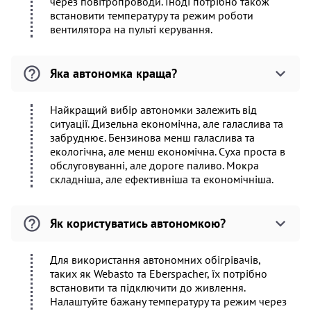
через повітропроводи. Іноді потрібно також
встановити температуру та режим роботи
вентилятора на пульті керування.
Яка автономка краща?
Найкращий вибір автономки залежить від
ситуації. Дизельна економічна, але галаслива та
забруднює. Бензинова менш галаслива та
екологічна, але менш економічна. Суха проста в
обслуговуванні, але дороге паливо. Мокра
складніша, але ефективніша та економічніша.
Як користуватись автономкою?
Для використання автономних обігрівачів,
таких як Webasto та Eberspacher, їх потрібно
встановити та підключити до живлення.
Налаштуйте бажану температуру та режим через