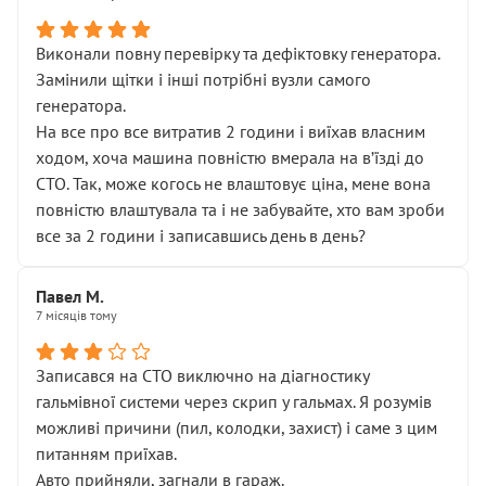
Виконали повну перевірку та дефіктовку генератора.
Замінили щітки і інші потрібні вузли самого
генератора.
На все про все витратив 2 години і виїхав власним
ходом, хоча машина повністю вмерала на вʼїзді до
СТО. Так, може когось не влаштовує ціна, мене вона
повністю влаштувала та і не забувайте, хто вам зроби
все за 2 години і записавшись день в день?
Павел М.
7 місяців тому
Записався на СТО виключно на діагностику
гальмівної системи через скрип у гальмах. Я розумів
можливі причини (пил, колодки, захист) і саме з цим
питанням приїхав.
Авто прийняли, загнали в гараж.