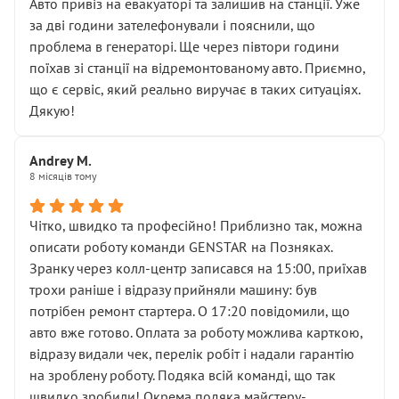
• почали озвучувати купу додаткових робіт без
Авто привіз на евакуаторі та залишив на станції. Уже
чіткого пояснення
за дві години зателефонували і пояснили, що
( ну все зняли та доробили) дякую!
проблема в генераторі. Ще через півтори години
Окремий момент, який виглядає абсурдно:
поїхав зі станції на відремонтованому авто. Приємно,
мені заявили, що бачок гальмівної рідини потрібно
що є сервіс, який реально виручає в таких ситуаціях.
міняти разом із головним гальмівним циліндром у
Дякую!
зборі.
Для людини, яка хоча б трохи розуміється на техніці,
Andrey M.
це звучить як мінімум непрофесійно, а як максимум —
8 місяців тому
спроба продати дорогий вузол замість елементарних
ущільнювачів.
Чітко, швидко та професійно! Приблизно так, можна
Що прикро — це не перший мій візит. Раніше міняв у
описати роботу команди GENSTAR на Позняках.
вас стартер, і тоді сервіс наче справив хороше
Зранку через колл-центр записався на 15:00, приїхав
враження. Але згодом знайшов декілька гайок під
трохи раніше і відразу прийняли машину: був
лобовим склом. Мені пояснили, що це “старі гайки, які
потрібен ремонт стартера. О 17:20 повідомили, що
відкручували”, і попросили не хвилюватися. ( надіюсь
авто вже готово. Оплата за роботу можлива карткою,
новий власник, не застяг в полі))
відразу видали чек, перелік робіт і надали гарантію
Але після нинішнього візиту такі дрібниці вже не
на зроблену роботу. Подяка всій команді, що так
здаються дрібницями.
швидко зробили! Окрема подяка майстеру-