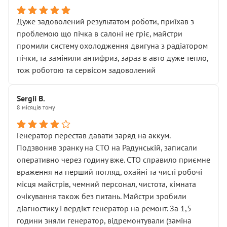
Дуже задоволений результатом роботи, приїхав з
проблемою що пічка в салоні не гріє, майстри
промили систему охолодження двигуна з радіатором
пічки, та замінили антифриз, зараз в авто дуже тепло,
тож роботою та сервісом задоволений
Sergii B.
8 місяців тому
Генератор перестав давати заряд на аккум.
Подзвонив зранку на СТО на Радунській, записали
оперативно через годину вже. СТО справило приємне
враження на перший погляд, охайні та чисті робочі
місця майстрів, чемний персонал, чистота, кімната
очікування також без питань. Майстри зробили
діагностику і вердікт генератор на ремонт. За 1,5
години зняли генератор, відремонтували (заміна