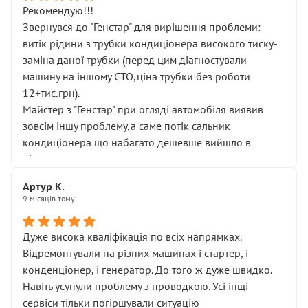
Рекомендую!!!
Звернувся до "Генстар" для вирішення проблеми:
витік рідини з трубки кондиціонера високого тиску-
заміна даної трубки (перед цим діагностували
машину на іншому СТО,ціна трубки без роботи
12+тис.грн).
Майстер з "Генстар" при огляді автомобіля виявив
зовсім іншу проблему,а саме потік сальник
кондиціонера що набагато дешевше вийшло в
підсумку.
Дуже дякую за швидкий і професійний ремонт!
Артур К.
9 місяців тому
Дуже висока кваліфікація по всіх напрямках.
Відремонтували на різних машинах і стартер, і
конденціонер, і генератор. До того ж дуже швидко.
Навіть усунули проблему з проводкою. Усі інщі
сервіси тільки погіршували ситуацію