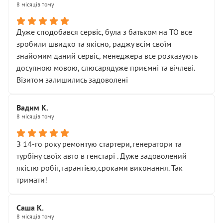
8 місяців тому
Дуже сподобався сервіс, була з батьком на ТО все
зробили швидко та якісно, раджу всім своїм
знайомим даний сервіс, менеджера все розказують
досупною мовою, слюсарядуже приємні та вічлеві.
Візитом залишились задоволені
Вадим К.
8 місяців тому
З 14-го року ремонтую стартери,генератори та
турбіну своїх авто в генстарі . Дуже задоволений
якістю робіт,гарантією,сроками виконання. Так
тримати!
Саша К.
8 місяців тому