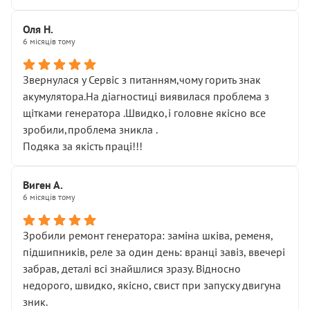
Оля Н.
6 місяців тому
Звернулася у Сервіс з питанням,чому горить знак
акумулятора.На діагностиці виявилася проблема з
щітками генератора .Швидко,і головне якісно все
зробили,проблема зникла .
Подяка за якість праці!!!
Виген А.
6 місяців тому
Зробили ремонт генератора: заміна шківа, ременя,
підшипників, реле за один день: вранці завіз, ввечері
забрав, деталі всі знайшлися зразу. Відносно
недорого, швидко, якісно, свист при запуску двигуна
зник.