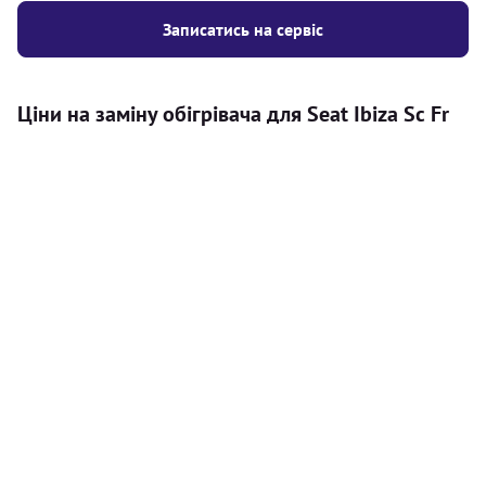
Записатись на сервіс
Ціни на заміну обігрівача для Seat Ibiza Sc Fr
Послуга
Ціна
Автономний обігрівач
Безкоштовний розрахунок ціни
Безкоштовно
установки автономного обігрівача
Встановлення повітряного
8000
грн
автономного опалювача
Встановлення рідинного
10000
грн