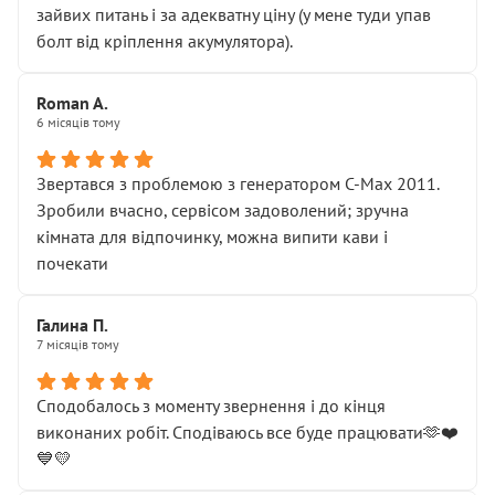
зайвих питань і за адекватну ціну (у мене туди упав
болт від кріплення акумулятора).
Roman A.
6 місяців тому
Звертався з проблемою з генератором C-Max 2011.
Зробили вчасно, сервісом задоволений; зручна
кімната для відпочинку, можна випити кави і
почекати
Галина П.
7 місяців тому
Сподобалось з моменту звернення і до кінця
виконаних робіт. Сподіваюсь все буде працювати🫶❤️
💙💛