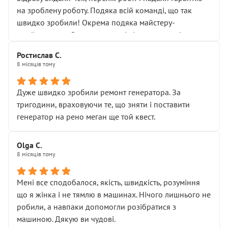
Але після нинішнього візиту такі дрібниці вже не
на зроблену роботу. Подяка всій команді, що так
здаються дрібницями.
швидко зробили! Окрема подяка майстеру-
Я — клієнт, який працює на довірі, і саме її цей сервіс
приймальнику Олександру: всі чітко та по суті.
серйозно підірвав.
Молодці! Однозначно буду радити своїм знайомим
Хотілося б більше:
Ростислав С.
звертатися до цього автосервісу.
8 місяців тому
• належної уваги до авто
• прозорості в роботах і рахунках
• реальної діагностики, а не формального
Дуже швидко зробили ремонт генератора. За
“подивились і поїхав”
тригодини, враховуючи те, що зняти і поставити
На жаль, складається враження, що сервіс працює не
генератор на рено меган ще той квест.
на якість, а “аби швидше і дорожче”. Саме це і псує
загальне враження та бажання повертатися.
Olga С.
Стосовно комунікації - все добре
8 місяців тому
Мені все сподобалося, якість, швидкість, розуміння
що я жінка і не тямлю в машинах. Нічого лишнього не
робили, а навпаки допомогли розібратися з
машиною. Дякую ви чудові.