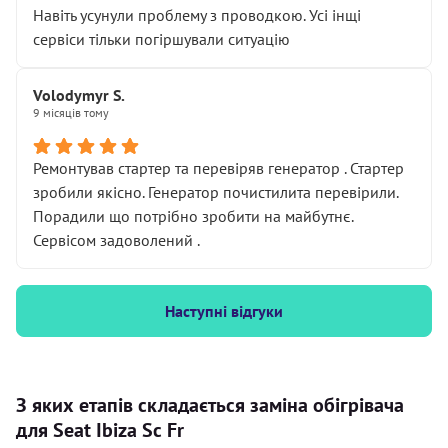
Навіть усунули проблему з проводкою. Усі інщі
сервіси тільки погіршували ситуацію
Volodymyr S.
9 місяців тому
Ремонтував стартер та перевіряв генератор . Стартер
зробили якісно. Генератор почистилита перевірили.
Порадили що потрібно зробити на майбутнє.
Сервісом задоволений .
Наступні відгуки
З яких етапів складається заміна обігрівача
для Seat Ibiza Sc Fr