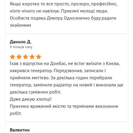
Якщо коротко то все просто, прозоро, професійно,
ніхто нічого не нав'язує. Приємні молоді люди.
Особиста подяка Дмитру. Однозначно буду радити
знайомим
Данило Д.
9 місяців тому
Їхав з відпустки на Донбас, не встиг виїхати з Києва,
накрився генератор. Передзвонив, записали і
прийняли миттєво. За декілька годин перебрали
генератор, замінили радіатор на новий і виконали ще
декілька суміжних робіт.
Дуже дякую хлопці!
Приємно вражений якістю та термінами виконання
робіт.
Валентин