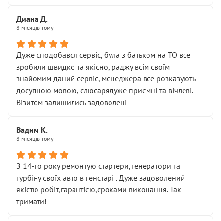
Диана Д.
8 місяців тому
Дуже сподобався сервіс, була з батьком на ТО все
зробили швидко та якісно, раджу всім своїм
знайомим даний сервіс, менеджера все розказують
досупною мовою, слюсарядуже приємні та вічлеві.
Візитом залишились задоволені
Вадим К.
8 місяців тому
З 14-го року ремонтую стартери,генератори та
турбіну своїх авто в генстарі . Дуже задоволений
якістю робіт,гарантією,сроками виконання. Так
тримати!