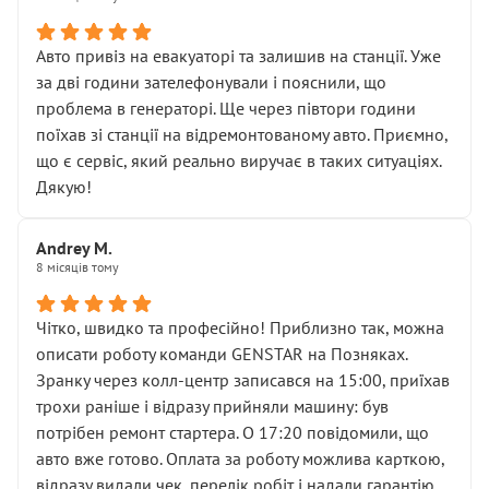
• сказали, що тепер “потрібно знімати колеса”
• що біля авто стояти вже не можна
• почали озвучувати купу додаткових робіт без
Авто привіз на евакуаторі та залишив на станції. Уже
чіткого пояснення
за дві години зателефонували і пояснили, що
( ну все зняли та доробили) дякую!
проблема в генераторі. Ще через півтори години
Окремий момент, який виглядає абсурдно:
поїхав зі станції на відремонтованому авто. Приємно,
мені заявили, що бачок гальмівної рідини потрібно
що є сервіс, який реально виручає в таких ситуаціях.
міняти разом із головним гальмівним циліндром у
Дякую!
зборі.
Для людини, яка хоча б трохи розуміється на техніці,
Andrey M.
це звучить як мінімум непрофесійно, а як максимум —
8 місяців тому
спроба продати дорогий вузол замість елементарних
ущільнювачів.
Чітко, швидко та професійно! Приблизно так, можна
Що прикро — це не перший мій візит. Раніше міняв у
описати роботу команди GENSTAR на Позняках.
вас стартер, і тоді сервіс наче справив хороше
Зранку через колл-центр записався на 15:00, приїхав
враження. Але згодом знайшов декілька гайок під
трохи раніше і відразу прийняли машину: був
лобовим склом. Мені пояснили, що це “старі гайки, які
потрібен ремонт стартера. О 17:20 повідомили, що
відкручували”, і попросили не хвилюватися. ( надіюсь
авто вже готово. Оплата за роботу можлива карткою,
новий власник, не застяг в полі))
відразу видали чек, перелік робіт і надали гарантію