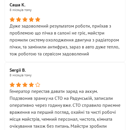
Саша К.
8 місяців тому
Дуже задоволений результатом роботи, приїхав з
проблемою що пічка в салоні не гріє, майстри
промили систему охолодження двигуна з радіатором
пічки, та замінили антифриз, зараз в авто дуже тепло,
тож роботою та сервісом задоволений
Sergii B.
8 місяців тому
Генератор перестав давати заряд на аккум.
Подзвонив зранку на СТО на Радунській, записали
оперативно через годину вже. СТО справило приємне
враження на перший погляд, охайні та чисті робочі
місця майстрів, чемний персонал, чистота, кімната
очікування також без питань. Майстри зробили