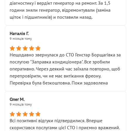
діагностику і вердікт генератор на ремонт. За 1,5
години зняли генератор, відремонтували (заміна
щіток і підшипників) и поставили назад.
Наталія Г.
9 місяців тому
Нещодавно звернулася до СТО Генстар Борщагівка за
послугою "Заправка кондиціонера". Все зробили
оперативно. Через деякий час заїхала повторно, щоб
перепровірити, чи не має витікання фреону.
Перевірка була безкоштовна. Поки задоволена
Олег М.
9 місяців тому
Всі позитивні відгуки підтвердилися. Вперше
скористався послугами цієї СТО і приємно вражений.