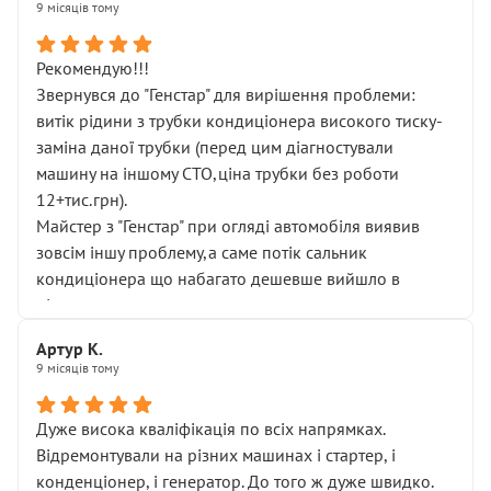
9 місяців тому
Рекомендую!!!
Звернувся до "Генстар" для вирішення проблеми:
витік рідини з трубки кондиціонера високого тиску-
заміна даної трубки (перед цим діагностували
машину на іншому СТО,ціна трубки без роботи
12+тис.грн).
Майстер з "Генстар" при огляді автомобіля виявив
зовсім іншу проблему,а саме потік сальник
кондиціонера що набагато дешевше вийшло в
підсумку.
Дуже дякую за швидкий і професійний ремонт!
Артур К.
9 місяців тому
Дуже висока кваліфікація по всіх напрямках.
Відремонтували на різних машинах і стартер, і
конденціонер, і генератор. До того ж дуже швидко.