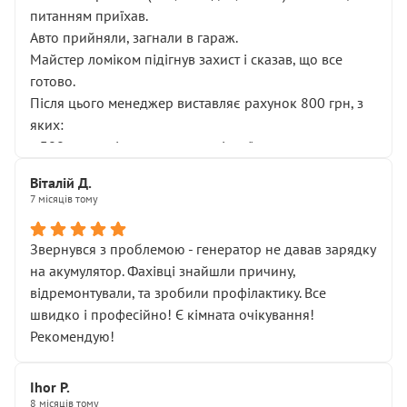
питанням приїхав.
Авто прийняли, загнали в гараж.
Майстер ломіком підігнув захист і сказав, що все
готово.
Після цього менеджер виставляє рахунок 800 грн, з
яких:
• 300 грн — діагностика гальмівної системи
• 500 грн — діагностика ходової, яку я НЕ замовляв і
Віталій Д.
НЕ погоджував
7 місяців тому
Я оплатив, але одразу звернув увагу, що це нав’язана
послуга. Тим більше, я був поруч і жодної реальної
Звернувся з проблемою - генератор не давав зарядку
діагностики ходової не проводилось. Після
на акумулятор. Фахівці знайшли причину,
зауваження гроші за цю “послугу” повернули, що
відремонтували, та зробили профілактику. Все
лише підтвердило мою правоту.
швидко і професійно! Є кімната очікування!
Але головне — я виїжджаю з боксу, і скрип у гальмах
Рекомендую!
залишився таким самим, як і був. Тобто оплачена
“діагностика гальм” фактично нічого не дала.
Далі ситуація тільки погіршилась:
Ihor P.
8 місяців тому