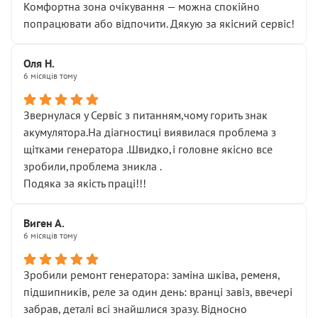
Комфортна зона очікування — можна спокійно
попрацювати або відпочити. Дякую за якісний сервіс!
Оля Н.
6 місяців тому
Звернулася у Сервіс з питанням,чому горить знак
акумулятора.На діагностиці виявилася проблема з
щітками генератора .Швидко,і головне якісно все
зробили,проблема зникла .
Подяка за якість праці!!!
Виген А.
6 місяців тому
Зробили ремонт генератора: заміна шківа, ременя,
підшипників, реле за один день: вранці завіз, ввечері
забрав, деталі всі знайшлися зразу. Відносно