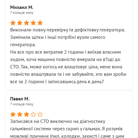
Михаил М.
7 місяців тому
Виконали повну перевірку та дефіктовку генератора.
Замінили щітки і інші потрібні вузли самого
генератора.
На все про все витратив 2 години і виїхав власним
ходом, хоча машина повністю вмерала на вʼїзді до
СТО. Так, може когось не влаштовує ціна, мене вона
повністю влаштувала та і не забувайте, хто вам зроби
все за 2 години і записавшись день в день?
Павел М.
7 місяців тому
Записався на СТО виключно на діагностику
гальмівної системи через скрип у гальмах. Я розумів
можливі причини (пил, колодки, захист) і саме з цим