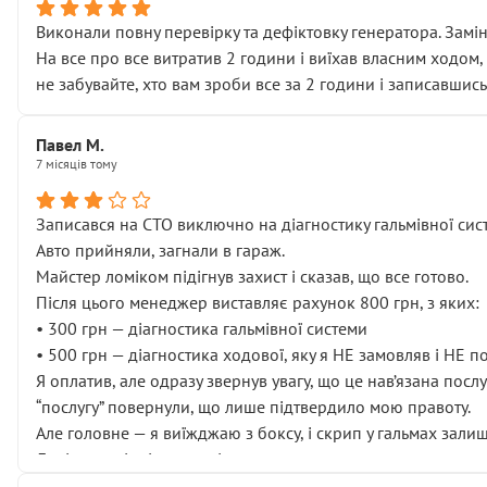
Виконали повну перевірку та дефіктовку генератора. Замін
На все про все витратив 2 години і виїхав власним ходом,
не забувайте, хто вам зроби все за 2 години і записавшись
Павел М.
7 місяців тому
Записався на СТО виключно на діагностику гальмівної сист
Авто прийняли, загнали в гараж.
Майстер ломіком підігнув захист і сказав, що все готово.
Після цього менеджер виставляє рахунок 800 грн, з яких:
• 300 грн — діагностика гальмівної системи
• 500 грн — діагностика ходової, яку я НЕ замовляв і НЕ 
Я оплатив, але одразу звернув увагу, що це нав’язана посл
“послугу” повернули, що лише підтвердило мою правоту.
Але головне — я виїжджаю з боксу, і скрип у гальмах залиш
Далі ситуація тільки погіршилась:
• сказали, що тепер “потрібно знімати колеса”