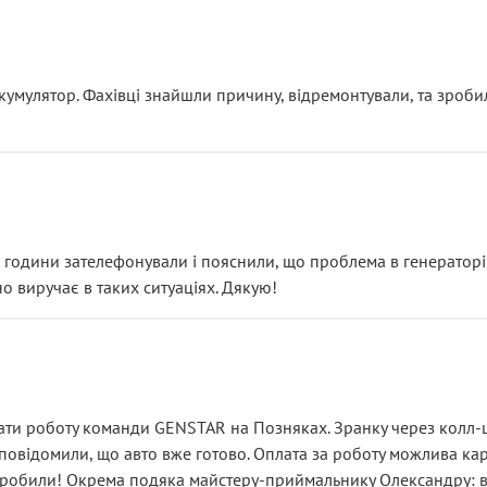
ояснення
кумулятор. Фахівці знайшли причину, відремонтували, та зроби
 разом із головним гальмівним циліндром у зборі.
звучить як мінімум непрофесійно, а як максимум — спроба прод
тартер, і тоді сервіс наче справив хороше враження. Але згодо
и не хвилюватися. ( надіюсь новий власник, не застяг в полі))
я дрібницями.
йозно підірвав.
ві години зателефонували і пояснили, що проблема в генераторі.
о виручає в таких ситуаціях. Дякую!
їхав”
ість, а “аби швидше і дорожче”. Саме це і псує загальне вражен
ти роботу команди GENSTAR на Позняках. Зранку через колл-це
овідомили, що авто вже готово. Оплата за роботу можлива карт
зробили! Окрема подяка майстеру-приймальнику Олександру: всі