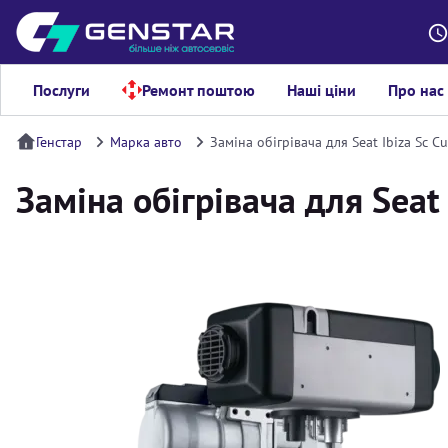
Послуги
Ремонт поштою
Наші ціни
Про нас
Генстар
Марка авто
Заміна обігрівача для Seat Ibiza Sc C
Заміна обігрівача для Seat 