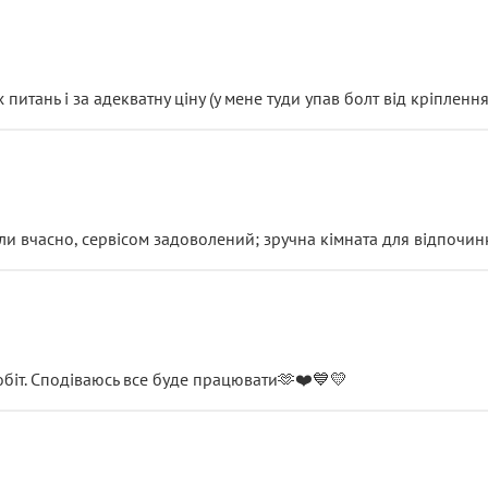
итань і за адекватну ціну (у мене туди упав болт від кріплення
и вчасно, сервісом задоволений; зручна кімната для відпочинк
обіт. Сподіваюсь все буде працювати🫶❤️💙💛