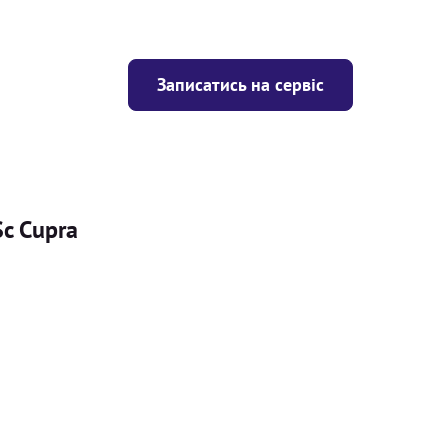
Записатись на сервіс
Sc Cupra
Ціна
ігрівача
Безкоштовно