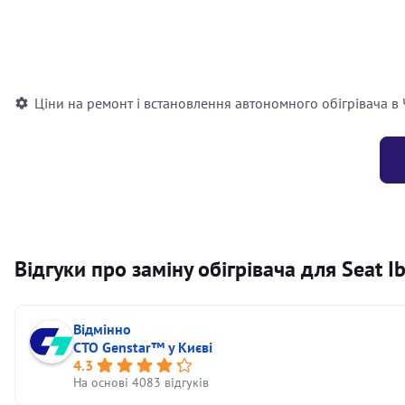
Встановлення повітряного автономного опалювача
Встановлення рідинного автономного опалювача
Ціни на ремонт і встановлення автономного обігрівача в
Відгуки про заміну обігрівача для Seat Ib
Відмінно
СТО Genstar™ у Києві
4.3
На основі 4083 відгуків