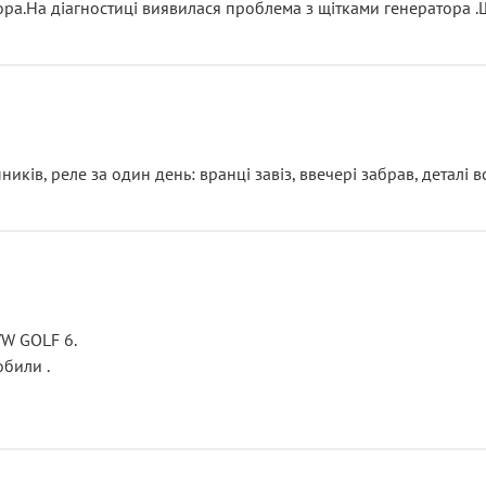
тора.На діагностиці виявилася проблема з щітками генератора 
ків, реле за один день: вранці завіз, ввечері забрав, деталі в
VW GOLF 6.
били .