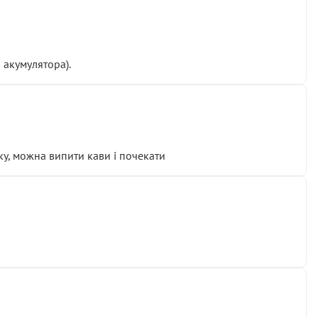
 акумулятора).
у, можна випити кави і почекати