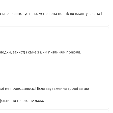
сь не влаштовує ціна, мене вона повністю влаштувала та і
одки, захист) і саме з цим питанням приїхав.
ової не проводилось. Після зауваження гроші за цю
 фактично нічого не дала.