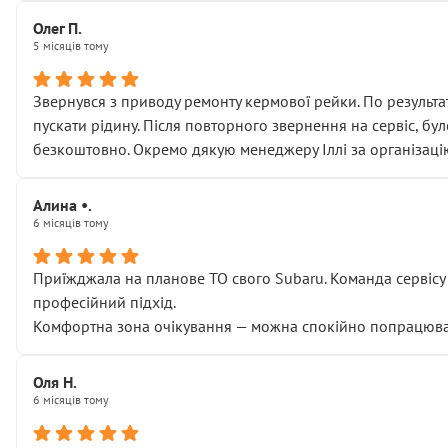
Олег П.
5 місяців тому
Звернувся з приводу ремонту кермової рейки. По результат
пускати рідину. Після повторного звернення на сервіс, бу
безкоштовно. Окремо дякую менеджеру Іллі за організаці
Алина •.
6 місяців тому
Приїжджала на планове ТО свого Subaru. Команда сервісу п
професійний підхід.
Комфортна зона очікування — можна спокійно попрацювати
Оля Н.
6 місяців тому