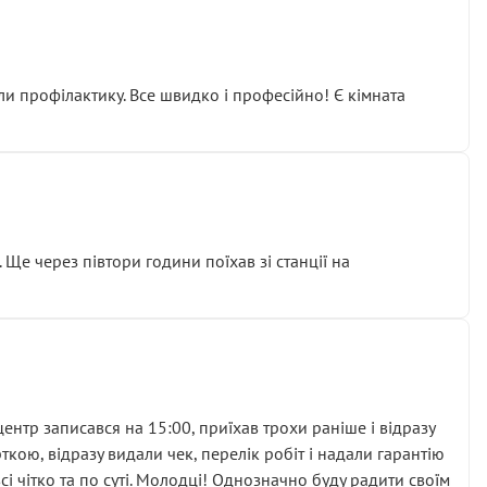
ли профілактику. Все швидко і професійно! Є кімната
ати дорогий вузол замість елементарних ущільнювачів.
м знайшов декілька гайок під лобовим склом. Мені
 Ще через півтори години поїхав зі станції на
ня та бажання повертатися.
нтр записався на 15:00, приїхав трохи раніше і відразу
кою, відразу видали чек, перелік робіт і надали гарантію
 чітко та по суті. Молодці! Однозначно буду радити своїм