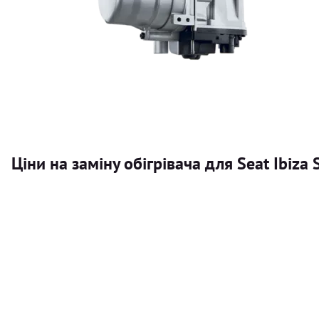
Ціни на заміну обігрівача для Seat Ibiza 
Послуга
Автономний обігрівач
Безкоштовний розрахунок ціни установки автономного об