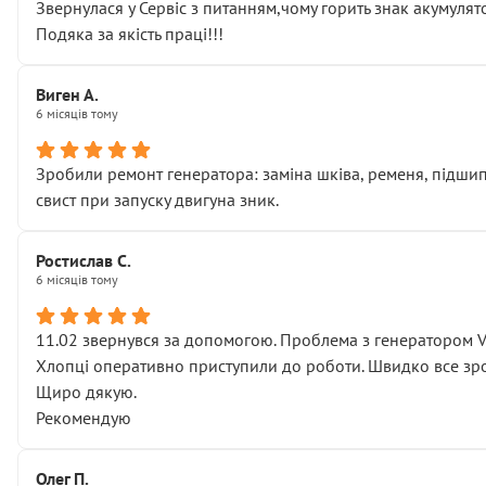
Звернулася у Сервіс з питанням,чому горить знак акумуля
Подяка за якість праці!!!
Виген А.
6 місяців тому
Зробили ремонт генератора: заміна шківа, ременя, підшипни
свист при запуску двигуна зник.
Ростислав С.
6 місяців тому
11.02 звернувся за допомогою. Проблема з генератором 
Хлопці оперативно приступили до роботи. Швидко все зро
Щиро дякую.
Рекомендую
Олег П.