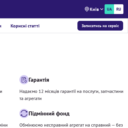
Київ
UA
RU
и
Корисні статті
Записатись на сервіс
Гарантія
ри
Надаємо 12 місяців гарантії на послуги, запчастини
та агрегати
Підмінний фонд
міни
Обмінюємо несправний агрегат на справний — без