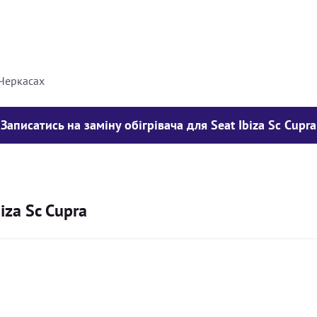
8000
грн
10000
грн
 Черкасах
Записатись на заміну обігрівача для Seat Ibiza Sc Cupra
iza Sc Cupra