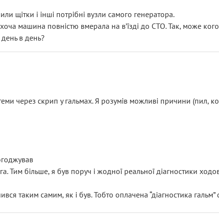
или щітки і інші потрібні вузли самого генератора.
 хоча машина повністю вмерала на вʼїзді до СТО. Так, може кого
 день в день?
еми через скрип у гальмах. Я розумів можливі причини (пил, кол
погоджував
уга. Тим більше, я був поруч і жодної реальної діагностики ход
ився таким самим, як і був. Тобто оплачена “діагностика гальм”