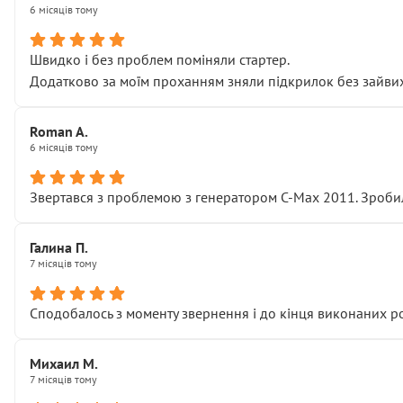
6 місяців тому
Швидко і без проблем поміняли стартер.
Додатково за моїм проханням зняли підкрилок без зайвих п
Roman A.
6 місяців тому
Звертався з проблемою з генератором C-Max 2011. Зробил
Галина П.
7 місяців тому
Сподобалось з моменту звернення і до кінця виконаних р
Михаил М.
7 місяців тому