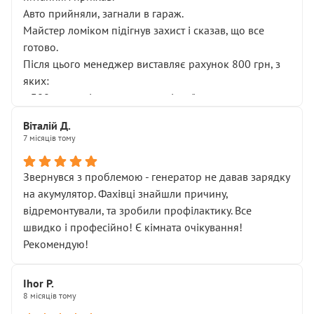
Авто прийняли, загнали в гараж.
Майстер ломіком підігнув захист і сказав, що все
готово.
Після цього менеджер виставляє рахунок 800 грн, з
яких:
• 300 грн — діагностика гальмівної системи
• 500 грн — діагностика ходової, яку я НЕ замовляв і
Віталій Д.
НЕ погоджував
7 місяців тому
Я оплатив, але одразу звернув увагу, що це нав’язана
послуга. Тим більше, я був поруч і жодної реальної
Звернувся з проблемою - генератор не давав зарядку
діагностики ходової не проводилось. Після
на акумулятор. Фахівці знайшли причину,
зауваження гроші за цю “послугу” повернули, що
відремонтували, та зробили профілактику. Все
лише підтвердило мою правоту.
швидко і професійно! Є кімната очікування!
Але головне — я виїжджаю з боксу, і скрип у гальмах
Рекомендую!
залишився таким самим, як і був. Тобто оплачена
“діагностика гальм” фактично нічого не дала.
Далі ситуація тільки погіршилась:
Ihor P.
8 місяців тому
• сказали, що тепер “потрібно знімати колеса”