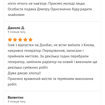
ніхто нічого не нав'язує. Приємні молоді люди.
Особиста подяка Дмитру. Однозначно буду радити
знайомим
Данило Д.
9 місяців тому
Їхав з відпустки на Донбас, не встиг виїхати з Києва,
накрився генератор. Передзвонив, записали і
прийняли миттєво. За декілька годин перебрали
генератор, замінили радіатор на новий і виконали ще
декілька суміжних робіт.
Дуже дякую хлопці!
Приємно вражений якістю та термінами виконання
робіт.
Валентин
9 місяців тому