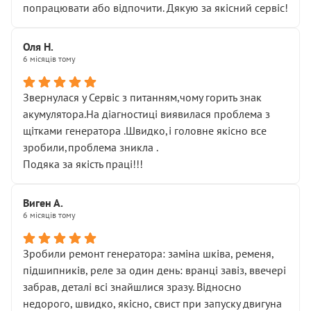
попрацювати або відпочити. Дякую за якісний сервіс!
Оля Н.
6 місяців тому
Звернулася у Сервіс з питанням,чому горить знак
акумулятора.На діагностиці виявилася проблема з
щітками генератора .Швидко,і головне якісно все
зробили,проблема зникла .
Подяка за якість праці!!!
Виген А.
6 місяців тому
Зробили ремонт генератора: заміна шківа, ременя,
підшипників, реле за один день: вранці завіз, ввечері
забрав, деталі всі знайшлися зразу. Відносно
недорого, швидко, якісно, свист при запуску двигуна