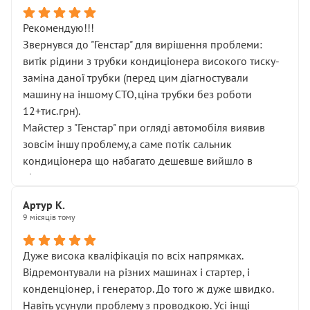
Рекомендую!!!
Звернувся до "Генстар" для вирішення проблеми:
витік рідини з трубки кондиціонера високого тиску-
заміна даної трубки (перед цим діагностували
машину на іншому СТО,ціна трубки без роботи
12+тис.грн).
Майстер з "Генстар" при огляді автомобіля виявив
зовсім іншу проблему,а саме потік сальник
кондиціонера що набагато дешевше вийшло в
підсумку.
Дуже дякую за швидкий і професійний ремонт!
Артур К.
9 місяців тому
Дуже висока кваліфікація по всіх напрямках.
Відремонтували на різних машинах і стартер, і
конденціонер, і генератор. До того ж дуже швидко.
Навіть усунули проблему з проводкою. Усі інщі