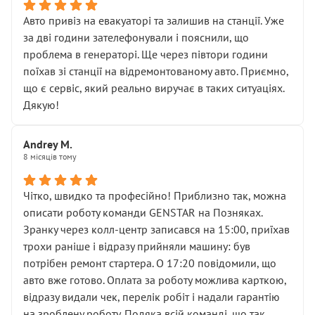
• що біля авто стояти вже не можна
• почали озвучувати купу додаткових робіт без
Авто привіз на евакуаторі та залишив на станції. Уже
чіткого пояснення
за дві години зателефонували і пояснили, що
( ну все зняли та доробили) дякую!
проблема в генераторі. Ще через півтори години
Окремий момент, який виглядає абсурдно:
поїхав зі станції на відремонтованому авто. Приємно,
мені заявили, що бачок гальмівної рідини потрібно
що є сервіс, який реально виручає в таких ситуаціях.
міняти разом із головним гальмівним циліндром у
Дякую!
зборі.
Для людини, яка хоча б трохи розуміється на техніці,
Andrey M.
це звучить як мінімум непрофесійно, а як максимум —
8 місяців тому
спроба продати дорогий вузол замість елементарних
ущільнювачів.
Чітко, швидко та професійно! Приблизно так, можна
Що прикро — це не перший мій візит. Раніше міняв у
описати роботу команди GENSTAR на Позняках.
вас стартер, і тоді сервіс наче справив хороше
Зранку через колл-центр записався на 15:00, приїхав
враження. Але згодом знайшов декілька гайок під
трохи раніше і відразу прийняли машину: був
лобовим склом. Мені пояснили, що це “старі гайки, які
потрібен ремонт стартера. О 17:20 повідомили, що
відкручували”, і попросили не хвилюватися. ( надіюсь
авто вже готово. Оплата за роботу можлива карткою,
новий власник, не застяг в полі))
відразу видали чек, перелік робіт і надали гарантію
Але після нинішнього візиту такі дрібниці вже не
на зроблену роботу. Подяка всій команді, що так