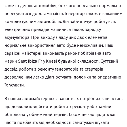
саме та деталь автомобіля, без чого нереально нормально
пересуватися дорогами міста. Генератор також є важливим
комплектуючим автомобілів. Він забезпечує роботу всіх
електричних приладів машини, а також зарядку
акумулятора. При виходу з ладу цих двох елементів
нормальне використання авто буде неможливим. Наші
сервісні майстерні виконають ремонт обігрівача авто
марки Seat Ibiza Fr у Києві будь якої складності. Суттєвий
досвід роботи з ремонту генераторів та стартерів
дозволяє нам легко діагностувати поломки та оперативно
їх усувати.
В наших автомайстернях є запас всіх потрібних запчастин,
що дозволить здійснити роботи з ремонту або заміни
обігрівача у обмежений термін. Також це заощадить ваш
час та позбавить від необхідності самотужки шукати