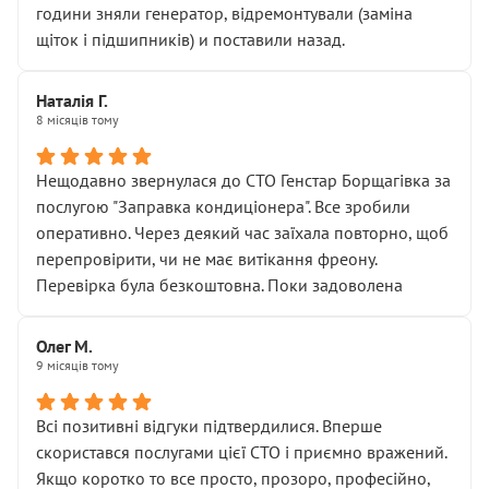
години зняли генератор, відремонтували (заміна
щіток і підшипників) и поставили назад.
Наталія Г.
8 місяців тому
Нещодавно звернулася до СТО Генстар Борщагівка за
послугою "Заправка кондиціонера". Все зробили
оперативно. Через деякий час заїхала повторно, щоб
перепровірити, чи не має витікання фреону.
Перевірка була безкоштовна. Поки задоволена
Олег М.
9 місяців тому
Всі позитивні відгуки підтвердилися. Вперше
скористався послугами цієї СТО і приємно вражений.
Якщо коротко то все просто, прозоро, професійно,