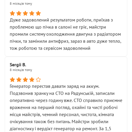
8 місяців тому
Дуже задоволений результатом роботи, приїхав з
проблемою що пічка в салоні не гріє, майстри
промили систему охолодження двигуна з радіатором
пічки, та замінили антифриз, зараз в авто дуже тепло,
тож роботою та сервісом задоволений
Sergii B.
8 місяців тому
Генератор перестав давати заряд на аккум.
Подзвонив зранку на СТО на Радунській, записали
оперативно через годину вже. СТО справило приємне
враження на перший погляд, охайні та чисті робочі
місця майстрів, чемний персонал, чистота, кімната
очікування також без питань. Майстри зробили
діагностику і вердікт генератор на ремонт. За 1,5