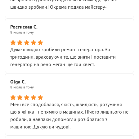
здаються дрібницями.
швидко зробили! Окрема подяка майстеру-
Я — клієнт, який працює на довірі, і саме її цей сервіс
приймальнику Олександру: всі чітко та по суті.
серйозно підірвав.
Молодці! Однозначно буду радити своїм знайомим
Хотілося б більше:
Ростислав С.
звертатися до цього автосервісу.
8 місяців тому
• належної уваги до авто
• прозорості в роботах і рахунках
• реальної діагностики, а не формального
Дуже швидко зробили ремонт генератора. За
“подивились і поїхав”
тригодини, враховуючи те, що зняти і поставити
На жаль, складається враження, що сервіс працює не
генератор на рено меган ще той квест.
на якість, а “аби швидше і дорожче”. Саме це і псує
загальне враження та бажання повертатися.
Olga С.
Стосовно комунікації - все добре
8 місяців тому
Мені все сподобалося, якість, швидкість, розуміння
що я жінка і не тямлю в машинах. Нічого лишнього не
робили, а навпаки допомогли розібратися з
машиною. Дякую ви чудові.