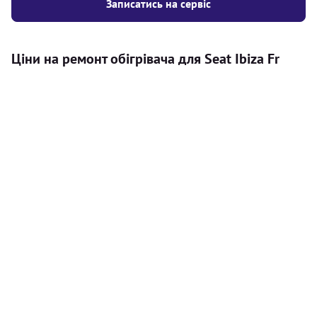
Записатись на сервіс
Ціни на ремонт обігрівача для Seat Ibiza Fr
Послуга
Ціна
Автономний обігрівач
Безкоштовний розрахунок ціни
Безкоштовно
установки автономного обігрівача
Встановлення повітряного
8000
грн
автономного опалювача
Встановлення рідинного
10000
грн
автономного опалювача