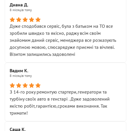
Диана Д.
8 місяців тому
Дуже сподобався сервіс, була з батьком на ТО все
зробили швидко та якісно, раджу всім своїм
знайомим даний сервіс, менеджера все розказують
досупною мовою, слюсарядуже приємні та вічлеві.
Візитом залишились задоволені
Вадим К.
8 місяців тому
З 14-го року ремонтую стартери,генератори та
турбіну своїх авто в генстарі . Дуже задоволений
якістю робіт,гарантією,сроками виконання. Так
тримати!
Саша К.