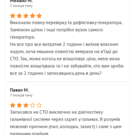
Михаил М.
7 місяців тому
Виконали повну перевірку та дефіктовку генератора.
Замінили щітки і інші потрібні вузли самого
генератора.
На все про все витратив 2 години і виїхав власним
ходом, хоча машина повністю вмерала на вʼїзді до
СТО. Так, може когось не влаштовує ціна, мене вона
повністю влаштувала та і не забувайте, хто вам зроби
все за 2 години і записавшись день в день?
Павел М.
7 місяців тому
Записався на СТО виключно на діагностику
гальмівної системи через скрип у гальмах. Я розумів
можливі причини (пил, колодки, захист) і саме з цим
питанням приїхав.