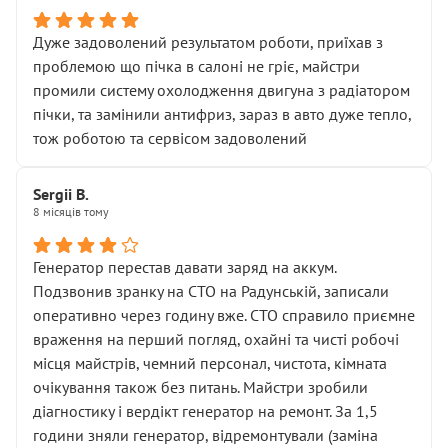
Дуже задоволений результатом роботи, приїхав з
проблемою що пічка в салоні не гріє, майстри
промили систему охолодження двигуна з радіатором
пічки, та замінили антифриз, зараз в авто дуже тепло,
тож роботою та сервісом задоволений
Sergii B.
8 місяців тому
Генератор перестав давати заряд на аккум.
Подзвонив зранку на СТО на Радунській, записали
оперативно через годину вже. СТО справило приємне
враження на перший погляд, охайні та чисті робочі
місця майстрів, чемний персонал, чистота, кімната
очікування також без питань. Майстри зробили
діагностику і вердікт генератор на ремонт. За 1,5
години зняли генератор, відремонтували (заміна