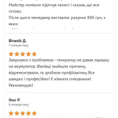
Майстер ломіком підігнув захист і сказав, що все
готово.
Після цього менеджер виставляє рахунок 800 грн, з
яких:
• 300 грн — діагностика гальмівної системи
• 500 грн — діагностика ходової, яку я НЕ замовляв і
Віталій Д.
НЕ погоджував
7 місяців тому
Я оплатив, але одразу звернув увагу, що це нав’язана
послуга. Тим більше, я був поруч і жодної реальної
Звернувся з проблемою - генератор не давав зарядку
діагностики ходової не проводилось. Після
на акумулятор. Фахівці знайшли причину,
зауваження гроші за цю “послугу” повернули, що
відремонтували, та зробили профілактику. Все
лише підтвердило мою правоту.
швидко і професійно! Є кімната очікування!
Але головне — я виїжджаю з боксу, і скрип у гальмах
Рекомендую!
залишився таким самим, як і був. Тобто оплачена
“діагностика гальм” фактично нічого не дала.
Далі ситуація тільки погіршилась:
Ihor P.
8 місяців тому
• сказали, що тепер “потрібно знімати колеса”
• що біля авто стояти вже не можна