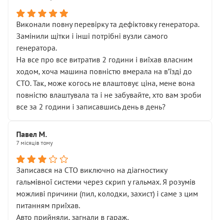
Виконали повну перевірку та дефіктовку генератора.
Замінили щітки і інші потрібні вузли самого
генератора.
На все про все витратив 2 години і виїхав власним
ходом, хоча машина повністю вмерала на вʼїзді до
СТО. Так, може когось не влаштовує ціна, мене вона
повністю влаштувала та і не забувайте, хто вам зроби
все за 2 години і записавшись день в день?
Павел М.
7 місяців тому
Записався на СТО виключно на діагностику
гальмівної системи через скрип у гальмах. Я розумів
можливі причини (пил, колодки, захист) і саме з цим
питанням приїхав.
Авто прийняли, загнали в гараж.