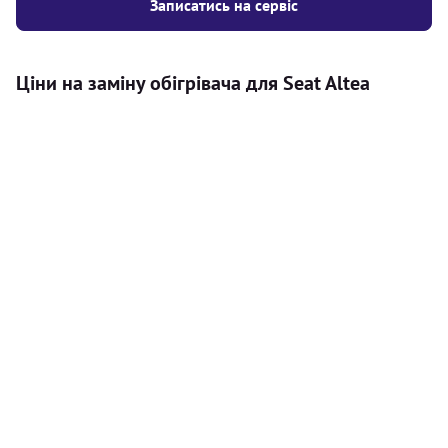
Записатись на сервіс
Ціни на заміну обігрівача для Seat Altea
Послуга
Ціна
Автономний обігрівач
Безкоштовний розрахунок ціни
Безкоштовно
установки автономного обігрівача
Встановлення повітряного
8000
грн
автономного опалювача
Встановлення рідинного
10000
грн
автономного опалювача