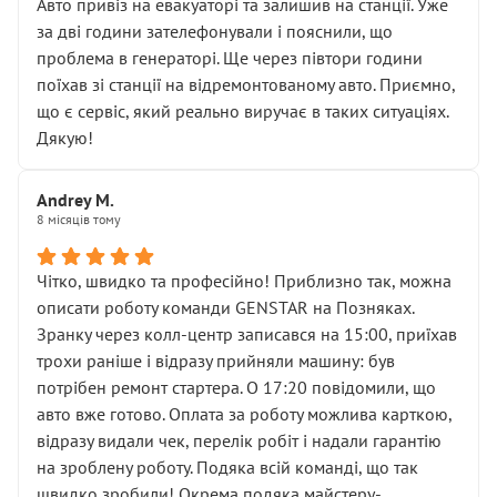
• почали озвучувати купу додаткових робіт без
Авто привіз на евакуаторі та залишив на станції. Уже
чіткого пояснення
за дві години зателефонували і пояснили, що
( ну все зняли та доробили) дякую!
проблема в генераторі. Ще через півтори години
Окремий момент, який виглядає абсурдно:
поїхав зі станції на відремонтованому авто. Приємно,
мені заявили, що бачок гальмівної рідини потрібно
що є сервіс, який реально виручає в таких ситуаціях.
міняти разом із головним гальмівним циліндром у
Дякую!
зборі.
Для людини, яка хоча б трохи розуміється на техніці,
Andrey M.
це звучить як мінімум непрофесійно, а як максимум —
8 місяців тому
спроба продати дорогий вузол замість елементарних
ущільнювачів.
Чітко, швидко та професійно! Приблизно так, можна
Що прикро — це не перший мій візит. Раніше міняв у
описати роботу команди GENSTAR на Позняках.
вас стартер, і тоді сервіс наче справив хороше
Зранку через колл-центр записався на 15:00, приїхав
враження. Але згодом знайшов декілька гайок під
трохи раніше і відразу прийняли машину: був
лобовим склом. Мені пояснили, що це “старі гайки, які
потрібен ремонт стартера. О 17:20 повідомили, що
відкручували”, і попросили не хвилюватися. ( надіюсь
авто вже готово. Оплата за роботу можлива карткою,
новий власник, не застяг в полі))
відразу видали чек, перелік робіт і надали гарантію
Але після нинішнього візиту такі дрібниці вже не
на зроблену роботу. Подяка всій команді, що так
здаються дрібницями.
швидко зробили! Окрема подяка майстеру-