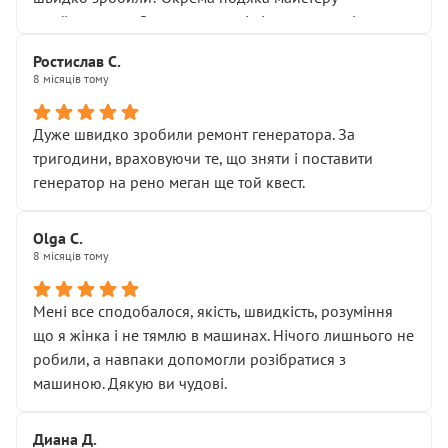
Я — клієнт, який працює на довірі, і саме її цей сервіс
приймальнику Олександру: всі чітко та по суті.
серйозно підірвав.
Молодці! Однозначно буду радити своїм знайомим
Хотілося б більше:
Ростислав С.
звертатися до цього автосервісу.
8 місяців тому
• належної уваги до авто
• прозорості в роботах і рахунках
• реальної діагностики, а не формального
Дуже швидко зробили ремонт генератора. За
“подивились і поїхав”
тригодини, враховуючи те, що зняти і поставити
На жаль, складається враження, що сервіс працює не
генератор на рено меган ще той квест.
на якість, а “аби швидше і дорожче”. Саме це і псує
загальне враження та бажання повертатися.
Olga С.
Стосовно комунікації - все добре
8 місяців тому
Мені все сподобалося, якість, швидкість, розуміння
що я жінка і не тямлю в машинах. Нічого лишнього не
робили, а навпаки допомогли розібратися з
машиною. Дякую ви чудові.
Диана Д.