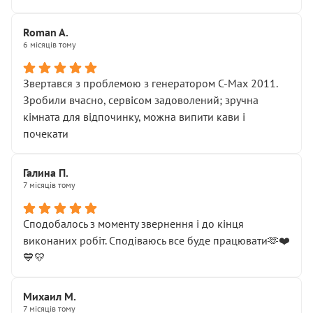
Roman A.
6 місяців тому
Звертався з проблемою з генератором C-Max 2011.
Зробили вчасно, сервісом задоволений; зручна
кімната для відпочинку, можна випити кави і
почекати
Галина П.
7 місяців тому
Сподобалось з моменту звернення і до кінця
виконаних робіт. Сподіваюсь все буде працювати🫶❤️
💙💛
Михаил М.
7 місяців тому