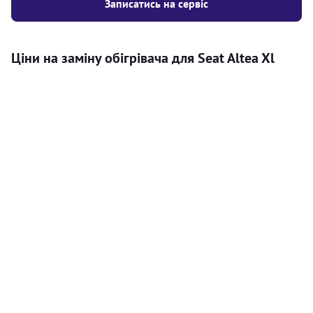
Записатись на сервіс
Ціни на заміну обігрівача для Seat Altea Xl
Послуга
Ціна
Автономний обігрівач
Безкоштовний розрахунок ціни
Безкоштовно
установки автономного обігрівача
Встановлення повітряного
8000
грн
автономного опалювача
Встановлення рідинного
10000
грн
автономного опалювача