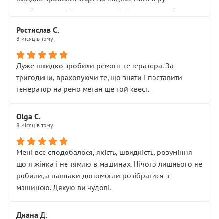
Я — клієнт, який працює на довірі, і саме її цей сервіс
приймальнику Олександру: всі чітко та по суті.
серйозно підірвав.
Молодці! Однозначно буду радити своїм знайомим
Хотілося б більше:
Ростислав С.
звертатися до цього автосервісу.
8 місяців тому
• належної уваги до авто
• прозорості в роботах і рахунках
• реальної діагностики, а не формального
Дуже швидко зробили ремонт генератора. За
“подивились і поїхав”
тригодини, враховуючи те, що зняти і поставити
На жаль, складається враження, що сервіс працює не
генератор на рено меган ще той квест.
на якість, а “аби швидше і дорожче”. Саме це і псує
загальне враження та бажання повертатися.
Olga С.
Стосовно комунікації - все добре
8 місяців тому
Мені все сподобалося, якість, швидкість, розуміння
що я жінка і не тямлю в машинах. Нічого лишнього не
робили, а навпаки допомогли розібратися з
машиною. Дякую ви чудові.
Диана Д.