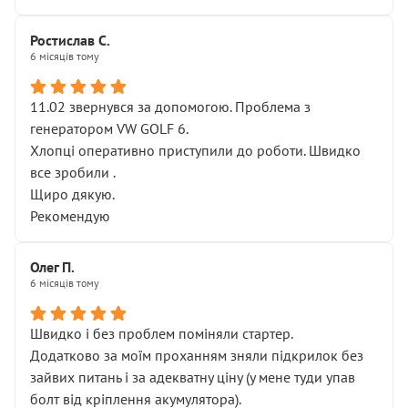
Ростислав С.
6 місяців тому
11.02 звернувся за допомогою. Проблема з
генератором VW GOLF 6.
Хлопці оперативно приступили до роботи. Швидко
все зробили .
Щиро дякую.
Рекомендую
Олег П.
6 місяців тому
Швидко і без проблем поміняли стартер.
Додатково за моїм проханням зняли підкрилок без
зайвих питань і за адекватну ціну (у мене туди упав
болт від кріплення акумулятора).