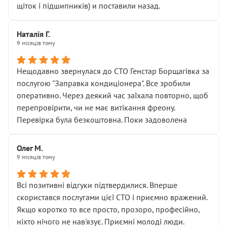
щіток і підшипників) и поставили назад.
Наталія Г.
9 місяців тому
Нещодавно звернулася до СТО Генстар Борщагівка за
послугою "Заправка кондиціонера". Все зробили
оперативно. Через деякий час заїхала повторно, щоб
перепровірити, чи не має витікання фреону.
Перевірка була безкоштовна. Поки задоволена
Олег М.
9 місяців тому
Всі позитивні відгуки підтвердилися. Вперше
скористався послугами цієї СТО і приємно вражений.
Якщо коротко то все просто, прозоро, професійно,
ніхто нічого не нав'язує. Приємні молоді люди.