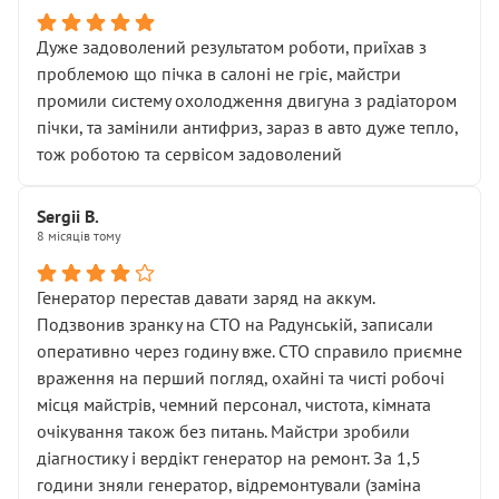
Дуже задоволений результатом роботи, приїхав з
проблемою що пічка в салоні не гріє, майстри
промили систему охолодження двигуна з радіатором
пічки, та замінили антифриз, зараз в авто дуже тепло,
тож роботою та сервісом задоволений
Sergii B.
8 місяців тому
Генератор перестав давати заряд на аккум.
Подзвонив зранку на СТО на Радунській, записали
оперативно через годину вже. СТО справило приємне
враження на перший погляд, охайні та чисті робочі
місця майстрів, чемний персонал, чистота, кімната
очікування також без питань. Майстри зробили
діагностику і вердікт генератор на ремонт. За 1,5
години зняли генератор, відремонтували (заміна