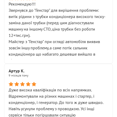
Рекомендую!!!
Звернувся до "Генстар" для вирішення проблеми:
витік рідини з трубки кондиціонера високого тиску-
заміна даної трубки (перед цим діагностували
машину на іншому СТО,ціна трубки без роботи
12+тис.грн).
Майстер з "Генстар" при огляді автомобіля виявив
зовсім іншу проблему,а саме потік сальник
кондиціонера що набагато дешевше вийшло в
підсумку.
Дуже дякую за швидкий і професійний ремонт!
Артур К.
9 місяців тому
Дуже висока кваліфікація по всіх напрямках.
Відремонтували на різних машинах і стартер, і
конденціонер, і генератор. До того ж дуже швидко.
Навіть усунули проблему з проводкою. Усі інщі
сервіси тільки погіршували ситуацію