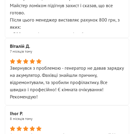
Майстер ломіком підігнув захист і сказав, що все
готово.
Після цього менеджер виставляє рахунок 800 грн, з
яких:
• 300 грн — діагностика гальмівної системи
• 500 грн — діагностика ходової, яку я НЕ замовляв і
Віталій Д.
НЕ погоджував
7 місяців тому
Я оплатив, але одразу звернув увагу, що це нав’язана
послуга. Тим більше, я був поруч і жодної реальної
Звернувся з проблемою - генератор не давав зарядку
діагностики ходової не проводилось. Після
на акумулятор. Фахівці знайшли причину,
зауваження гроші за цю “послугу” повернули, що
відремонтували, та зробили профілактику. Все
лише підтвердило мою правоту.
швидко і професійно! Є кімната очікування!
Але головне — я виїжджаю з боксу, і скрип у гальмах
Рекомендую!
залишився таким самим, як і був. Тобто оплачена
“діагностика гальм” фактично нічого не дала.
Далі ситуація тільки погіршилась:
Ihor P.
8 місяців тому
• сказали, що тепер “потрібно знімати колеса”
• що біля авто стояти вже не можна