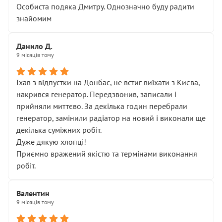
Особиста подяка Дмитру. Однозначно буду радити
знайомим
Данило Д.
9 місяців тому
Їхав з відпустки на Донбас, не встиг виїхати з Києва,
накрився генератор. Передзвонив, записали і
прийняли миттєво. За декілька годин перебрали
генератор, замінили радіатор на новий і виконали ще
декілька суміжних робіт.
Дуже дякую хлопці!
Приємно вражений якістю та термінами виконання
робіт.
Валентин
9 місяців тому