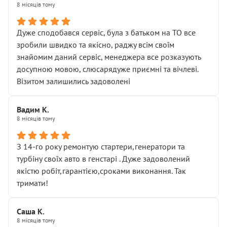
8 місяців тому
Дуже сподобався сервіс, була з батьком на ТО все
зробили швидко та якісно, раджу всім своїм
знайомим даний сервіс, менеджера все розказують
досупною мовою, слюсарядуже приємні та вічлеві.
Візитом залишились задоволені
Вадим К.
8 місяців тому
З 14-го року ремонтую стартери,генератори та
турбіну своїх авто в генстарі . Дуже задоволений
якістю робіт,гарантією,сроками виконання. Так
тримати!
Саша К.
8 місяців тому