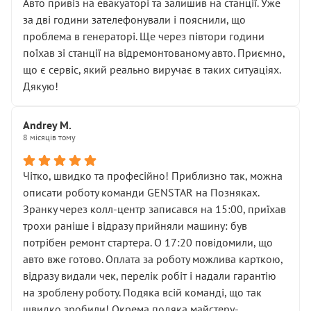
• почали озвучувати купу додаткових робіт без
Авто привіз на евакуаторі та залишив на станції. Уже
чіткого пояснення
за дві години зателефонували і пояснили, що
( ну все зняли та доробили) дякую!
проблема в генераторі. Ще через півтори години
Окремий момент, який виглядає абсурдно:
поїхав зі станції на відремонтованому авто. Приємно,
мені заявили, що бачок гальмівної рідини потрібно
що є сервіс, який реально виручає в таких ситуаціях.
міняти разом із головним гальмівним циліндром у
Дякую!
зборі.
Для людини, яка хоча б трохи розуміється на техніці,
Andrey M.
це звучить як мінімум непрофесійно, а як максимум —
8 місяців тому
спроба продати дорогий вузол замість елементарних
ущільнювачів.
Чітко, швидко та професійно! Приблизно так, можна
Що прикро — це не перший мій візит. Раніше міняв у
описати роботу команди GENSTAR на Позняках.
вас стартер, і тоді сервіс наче справив хороше
Зранку через колл-центр записався на 15:00, приїхав
враження. Але згодом знайшов декілька гайок під
трохи раніше і відразу прийняли машину: був
лобовим склом. Мені пояснили, що це “старі гайки, які
потрібен ремонт стартера. О 17:20 повідомили, що
відкручували”, і попросили не хвилюватися. ( надіюсь
авто вже готово. Оплата за роботу можлива карткою,
новий власник, не застяг в полі))
відразу видали чек, перелік робіт і надали гарантію
Але після нинішнього візиту такі дрібниці вже не
на зроблену роботу. Подяка всій команді, що так
здаються дрібницями.
швидко зробили! Окрема подяка майстеру-