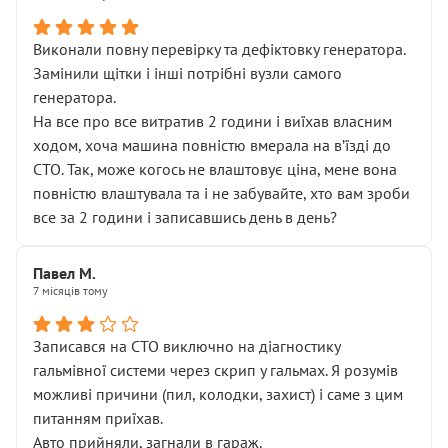
Виконали повну перевірку та дефіктовку генератора.
Замінили щітки і інші потрібні вузли самого
генератора.
На все про все витратив 2 години і виїхав власним
ходом, хоча машина повністю вмерала на вʼїзді до
СТО. Так, може когось не влаштовує ціна, мене вона
повністю влаштувала та і не забувайте, хто вам зроби
все за 2 години і записавшись день в день?
Павел М.
7 місяців тому
Записався на СТО виключно на діагностику
гальмівної системи через скрип у гальмах. Я розумів
можливі причини (пил, колодки, захист) і саме з цим
питанням приїхав.
Авто прийняли, загнали в гараж.