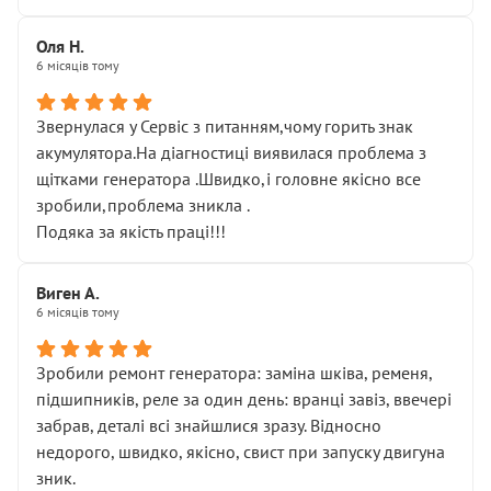
Оля Н.
6 місяців тому
Звернулася у Сервіс з питанням,чому горить знак
акумулятора.На діагностиці виявилася проблема з
щітками генератора .Швидко,і головне якісно все
зробили,проблема зникла .
Подяка за якість праці!!!
Виген А.
6 місяців тому
Зробили ремонт генератора: заміна шківа, ременя,
підшипників, реле за один день: вранці завіз, ввечері
забрав, деталі всі знайшлися зразу. Відносно
недорого, швидко, якісно, свист при запуску двигуна
зник.