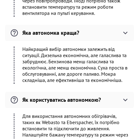
через повітропроводи. Іноді потрібно також
встановити температуру та режим роботи
вентилятора на пульті керування.
Яка автономка краща?
Найкращий вибір автономки залежить від
ситуації. Дизельна економічна, але галаслива та
забруднює. Бензинова менш галаслива та
екологічна, але менш економічна. Суха проста в
обслуговуванні, але дороге паливо. Мокра
складніша, але ефективніша та економічніша.
Як користуватись автономкою?
Для використання автономних обігрівачів,
таких як Webasto та Eberspacher, їх потрібно
встановити та підключити до живлення.
Налаштуйте бажану температуру та режим через