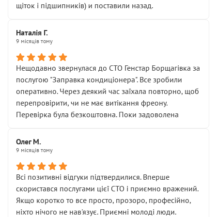
щіток і підшипників) и поставили назад.
Наталія Г.
9 місяців тому
Нещодавно звернулася до СТО Генстар Борщагівка за
послугою "Заправка кондиціонера". Все зробили
оперативно. Через деякий час заїхала повторно, щоб
перепровірити, чи не має витікання фреону.
Перевірка була безкоштовна. Поки задоволена
Олег М.
9 місяців тому
Всі позитивні відгуки підтвердилися. Вперше
скористався послугами цієї СТО і приємно вражений.
Якщо коротко то все просто, прозоро, професійно,
ніхто нічого не нав'язує. Приємні молоді люди.