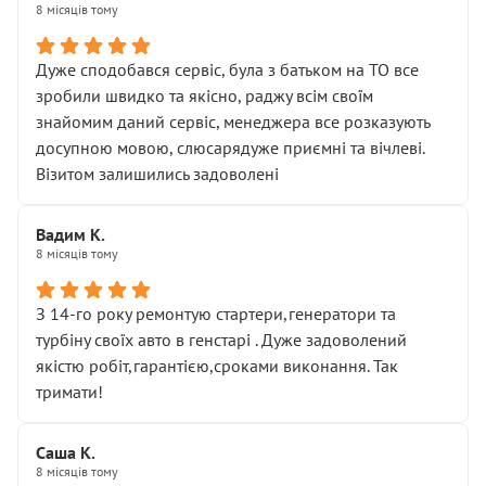
8 місяців тому
Дуже сподобався сервіс, була з батьком на ТО все
зробили швидко та якісно, раджу всім своїм
знайомим даний сервіс, менеджера все розказують
досупною мовою, слюсарядуже приємні та вічлеві.
Візитом залишились задоволені
Вадим К.
8 місяців тому
З 14-го року ремонтую стартери,генератори та
турбіну своїх авто в генстарі . Дуже задоволений
якістю робіт,гарантією,сроками виконання. Так
тримати!
Саша К.
8 місяців тому