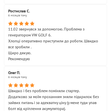
Ростислав С.
6 місяців тому
11.02 звернувся за допомогою. Проблема з
генератором VW GOLF 6.
Хлопці оперативно приступили до роботи. Швидко
все зробили .
Щиро дякую.
Рекомендую
Олег П.
6 місяців тому
Швидко і без проблем поміняли стартер.
Додатково за моїм проханням зняли підкрилок без
зайвих питань і за адекватну ціну (у мене туди упав
болт від кріплення акумулятора).