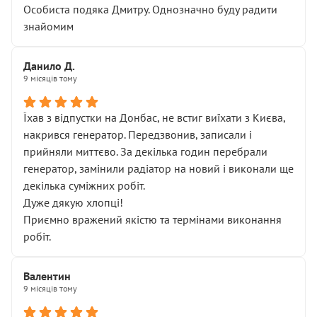
Особиста подяка Дмитру. Однозначно буду радити
знайомим
Данило Д.
9 місяців тому
Їхав з відпустки на Донбас, не встиг виїхати з Києва,
накрився генератор. Передзвонив, записали і
прийняли миттєво. За декілька годин перебрали
генератор, замінили радіатор на новий і виконали ще
декілька суміжних робіт.
Дуже дякую хлопці!
Приємно вражений якістю та термінами виконання
робіт.
Валентин
9 місяців тому