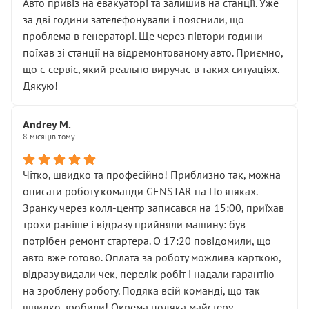
• почали озвучувати купу додаткових робіт без
Авто привіз на евакуаторі та залишив на станції. Уже
чіткого пояснення
за дві години зателефонували і пояснили, що
( ну все зняли та доробили) дякую!
проблема в генераторі. Ще через півтори години
Окремий момент, який виглядає абсурдно:
поїхав зі станції на відремонтованому авто. Приємно,
мені заявили, що бачок гальмівної рідини потрібно
що є сервіс, який реально виручає в таких ситуаціях.
міняти разом із головним гальмівним циліндром у
Дякую!
зборі.
Для людини, яка хоча б трохи розуміється на техніці,
Andrey M.
це звучить як мінімум непрофесійно, а як максимум —
8 місяців тому
спроба продати дорогий вузол замість елементарних
ущільнювачів.
Чітко, швидко та професійно! Приблизно так, можна
Що прикро — це не перший мій візит. Раніше міняв у
описати роботу команди GENSTAR на Позняках.
вас стартер, і тоді сервіс наче справив хороше
Зранку через колл-центр записався на 15:00, приїхав
враження. Але згодом знайшов декілька гайок під
трохи раніше і відразу прийняли машину: був
лобовим склом. Мені пояснили, що це “старі гайки, які
потрібен ремонт стартера. О 17:20 повідомили, що
відкручували”, і попросили не хвилюватися. ( надіюсь
авто вже готово. Оплата за роботу можлива карткою,
новий власник, не застяг в полі))
відразу видали чек, перелік робіт і надали гарантію
Але після нинішнього візиту такі дрібниці вже не
на зроблену роботу. Подяка всій команді, що так
здаються дрібницями.
швидко зробили! Окрема подяка майстеру-