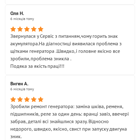
Оля Н.
6 місяців тому
Звернулася у Сервіс з питанням,чому горить знак
акумулятора.На діагностиці виявилася проблема з
щітками генератора .Швидко,і головне якісно все
зробили,проблема зникла .
Подяка за якість праці!!!
Виген А.
6 місяців тому
Зробили ремонт генератора: заміна шківа, ременя,
підшипників, реле за один день: вранці завіз, ввечері
забрав, деталі всі знайшлися зразу. Відносно
недорого, швидко, якісно, свист при запуску двигуна
зник.