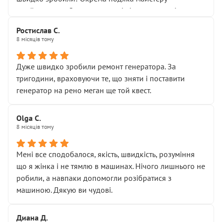
Я — клієнт, який працює на довірі, і саме її цей сервіс
приймальнику Олександру: всі чітко та по суті.
серйозно підірвав.
Молодці! Однозначно буду радити своїм знайомим
Хотілося б більше:
Ростислав С.
звертатися до цього автосервісу.
8 місяців тому
• належної уваги до авто
• прозорості в роботах і рахунках
• реальної діагностики, а не формального
Дуже швидко зробили ремонт генератора. За
“подивились і поїхав”
тригодини, враховуючи те, що зняти і поставити
На жаль, складається враження, що сервіс працює не
генератор на рено меган ще той квест.
на якість, а “аби швидше і дорожче”. Саме це і псує
загальне враження та бажання повертатися.
Olga С.
Стосовно комунікації - все добре
8 місяців тому
Мені все сподобалося, якість, швидкість, розуміння
що я жінка і не тямлю в машинах. Нічого лишнього не
робили, а навпаки допомогли розібратися з
машиною. Дякую ви чудові.
Диана Д.