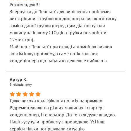
Рекомендую!!!
Звернувся до "Генстар" для вирішення проблеми:
витік рідини з трубки кондиціонера високого тиску-
заміна даної трубки (перед цим діагностували
машину на іншому СТО,ціна трубки без роботи
12+тис.грн).
Майстер з "Генстар" при огляді автомобіля виявив
зовсім іншу проблему,а саме потік сальник
кондиціонера що набагато дешевше вийшло в
підсумку.
Дуже дякую за швидкий і професійний ремонт!
Артур К.
9 місяців тому
Дуже висока кваліфікація по всіх напрямках.
Відремонтували на різних машинах і стартер, і
конденціонер, і генератор. До того ж дуже швидко.
Навіть усунули проблему з проводкою. Усі інщі
сервіси тільки погіршували ситуацію