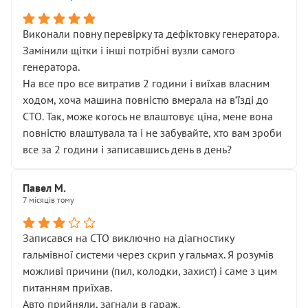
Виконали повну перевірку та дефіктовку генератора.
Замінили щітки і інші потрібні вузли самого
генератора.
На все про все витратив 2 години і виїхав власним
ходом, хоча машина повністю вмерала на вʼїзді до
СТО. Так, може когось не влаштовує ціна, мене вона
повністю влаштувала та і не забувайте, хто вам зроби
все за 2 години і записавшись день в день?
Павел М.
7 місяців тому
Записався на СТО виключно на діагностику
гальмівної системи через скрип у гальмах. Я розумів
можливі причини (пил, колодки, захист) і саме з цим
питанням приїхав.
Авто прийняли, загнали в гараж.