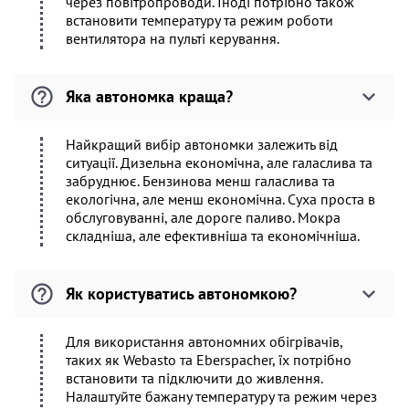
через повітропроводи. Іноді потрібно також
встановити температуру та режим роботи
вентилятора на пульті керування.
Яка автономка краща?
Найкращий вибір автономки залежить від
ситуації. Дизельна економічна, але галаслива та
забруднює. Бензинова менш галаслива та
екологічна, але менш економічна. Суха проста в
обслуговуванні, але дороге паливо. Мокра
складніша, але ефективніша та економічніша.
Як користуватись автономкою?
Для використання автономних обігрівачів,
таких як Webasto та Eberspacher, їх потрібно
встановити та підключити до живлення.
Налаштуйте бажану температуру та режим через