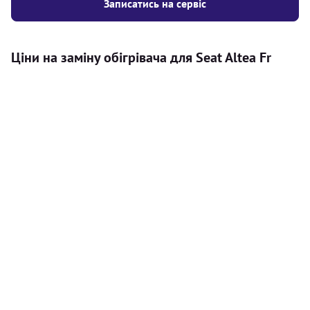
Записатись на сервіс
Ціни на заміну обігрівача для Seat Altea Fr
Послуга
Ціна
Автономний обігрівач
Безкоштовний розрахунок ціни
Безкоштовно
установки автономного обігрівача
Встановлення повітряного
8000
грн
автономного опалювача
Встановлення рідинного
10000
грн
автономного опалювача