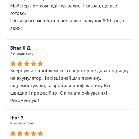
Майстер ломіком підігнув захист і сказав, що все
готово.
Після цього менеджер виставляє рахунок 800 грн, з
яких:
• 300 грн — діагностика гальмівної системи
• 500 грн — діагностика ходової, яку я НЕ замовляв і
Віталій Д.
НЕ погоджував
7 місяців тому
Я оплатив, але одразу звернув увагу, що це нав’язана
послуга. Тим більше, я був поруч і жодної реальної
Звернувся з проблемою - генератор не давав зарядку
діагностики ходової не проводилось. Після
на акумулятор. Фахівці знайшли причину,
зауваження гроші за цю “послугу” повернули, що
відремонтували, та зробили профілактику. Все
лише підтвердило мою правоту.
швидко і професійно! Є кімната очікування!
Але головне — я виїжджаю з боксу, і скрип у гальмах
Рекомендую!
залишився таким самим, як і був. Тобто оплачена
“діагностика гальм” фактично нічого не дала.
Далі ситуація тільки погіршилась:
Ihor P.
8 місяців тому
• сказали, що тепер “потрібно знімати колеса”
• що біля авто стояти вже не можна