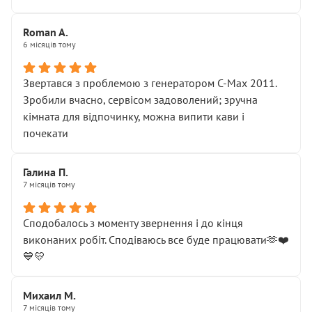
Roman A.
6 місяців тому
Звертався з проблемою з генератором C-Max 2011.
Зробили вчасно, сервісом задоволений; зручна
кімната для відпочинку, можна випити кави і
почекати
Галина П.
7 місяців тому
Сподобалось з моменту звернення і до кінця
виконаних робіт. Сподіваюсь все буде працювати🫶❤️
💙💛
Михаил М.
7 місяців тому