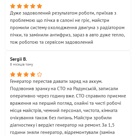
Дуже задоволений результатом роботи, приїхав з
проблемою що пічка в салоні не гріє, майстри
промили систему охолодження двигуна з радіатором
пічки, та замінили антифриз, зараз в авто дуже тепло,
тож роботою та сервісом задоволений
Sergii B.
8 місяців тому
Генератор перестав давати заряд на аккум.
Подзвонив зранку на СТО на Радунській, записали
оперативно через годину вже. СТО справило приємне
враження на перший погляд, охайні та чисті робочі
місця майстрів, чемний персонал, чистота, кімната
очікування також без питань. Майстри зробили
діагностику і вердікт генератор на ремонт. За 1,5
години зняли генератор, відремонтували (заміна