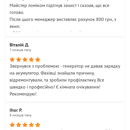
Майстер ломіком підігнув захист і сказав, що все
готово.
Після цього менеджер виставляє рахунок 800 грн, з
яких:
• 300 грн — діагностика гальмівної системи
• 500 грн — діагностика ходової, яку я НЕ замовляв і
Віталій Д.
НЕ погоджував
7 місяців тому
Я оплатив, але одразу звернув увагу, що це нав’язана
послуга. Тим більше, я був поруч і жодної реальної
Звернувся з проблемою - генератор не давав зарядку
діагностики ходової не проводилось. Після
на акумулятор. Фахівці знайшли причину,
зауваження гроші за цю “послугу” повернули, що
відремонтували, та зробили профілактику. Все
лише підтвердило мою правоту.
швидко і професійно! Є кімната очікування!
Але головне — я виїжджаю з боксу, і скрип у гальмах
Рекомендую!
залишився таким самим, як і був. Тобто оплачена
“діагностика гальм” фактично нічого не дала.
Далі ситуація тільки погіршилась:
Ihor P.
8 місяців тому
• сказали, що тепер “потрібно знімати колеса”
• що біля авто стояти вже не можна