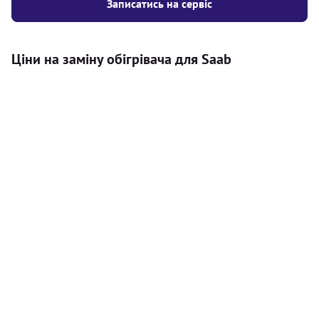
Записатись на сервіс
Ціни на заміну обігрівача для Saab
Послуга
Ціна
Автономний обігрівач
Безкоштовний розрахунок ціни
Безкоштовно
установки автономного обігрівача
Встановлення повітряного
8000
грн
автономного опалювача
Встановлення рідинного
10000
грн
автономного опалювача