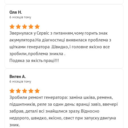
Оля Н.
6 місяців тому
Звернулася у Сервіс з питанням,чому горить знак
акумулятора.На діагностиці виявилася проблема з
щітками генератора .Швидко,і головне якісно все
зробили,проблема зникла .
Подяка за якість праці!!!
Виген А.
6 місяців тому
Зробили ремонт генератора: заміна шківа, ременя,
підшипників, реле за один день: вранці завіз, ввечері
забрав, деталі всі знайшлися зразу. Відносно
недорого, швидко, якісно, свист при запуску двигуна
зник.