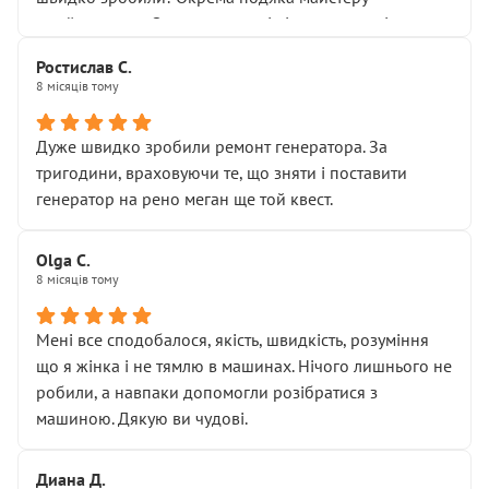
Я — клієнт, який працює на довірі, і саме її цей сервіс
приймальнику Олександру: всі чітко та по суті.
серйозно підірвав.
Молодці! Однозначно буду радити своїм знайомим
Хотілося б більше:
Ростислав С.
звертатися до цього автосервісу.
8 місяців тому
• належної уваги до авто
• прозорості в роботах і рахунках
• реальної діагностики, а не формального
Дуже швидко зробили ремонт генератора. За
“подивились і поїхав”
тригодини, враховуючи те, що зняти і поставити
На жаль, складається враження, що сервіс працює не
генератор на рено меган ще той квест.
на якість, а “аби швидше і дорожче”. Саме це і псує
загальне враження та бажання повертатися.
Olga С.
Стосовно комунікації - все добре
8 місяців тому
Мені все сподобалося, якість, швидкість, розуміння
що я жінка і не тямлю в машинах. Нічого лишнього не
робили, а навпаки допомогли розібратися з
машиною. Дякую ви чудові.
Диана Д.