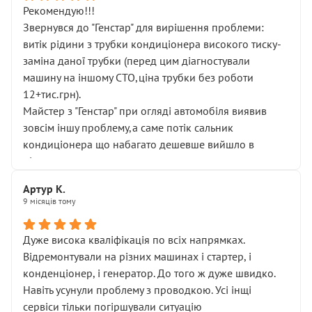
Рекомендую!!!
Звернувся до "Генстар" для вирішення проблеми:
витік рідини з трубки кондиціонера високого тиску-
заміна даної трубки (перед цим діагностували
машину на іншому СТО,ціна трубки без роботи
12+тис.грн).
Майстер з "Генстар" при огляді автомобіля виявив
зовсім іншу проблему,а саме потік сальник
кондиціонера що набагато дешевше вийшло в
підсумку.
Дуже дякую за швидкий і професійний ремонт!
Артур К.
9 місяців тому
Дуже висока кваліфікація по всіх напрямках.
Відремонтували на різних машинах і стартер, і
конденціонер, і генератор. До того ж дуже швидко.
Навіть усунули проблему з проводкою. Усі інщі
сервіси тільки погіршували ситуацію