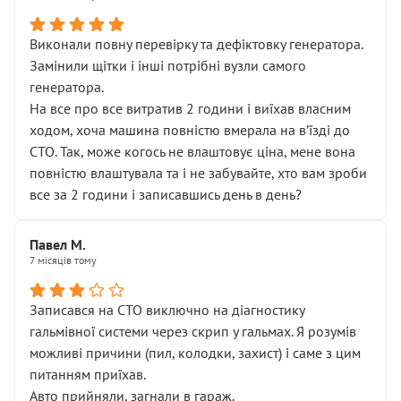
Виконали повну перевірку та дефіктовку генератора.
Замінили щітки і інші потрібні вузли самого
генератора.
На все про все витратив 2 години і виїхав власним
ходом, хоча машина повністю вмерала на вʼїзді до
СТО. Так, може когось не влаштовує ціна, мене вона
повністю влаштувала та і не забувайте, хто вам зроби
все за 2 години і записавшись день в день?
Павел М.
7 місяців тому
Записався на СТО виключно на діагностику
гальмівної системи через скрип у гальмах. Я розумів
можливі причини (пил, колодки, захист) і саме з цим
питанням приїхав.
Авто прийняли, загнали в гараж.