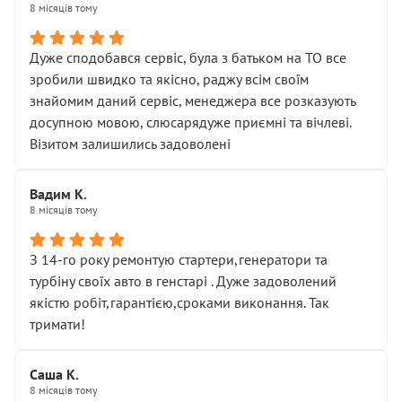
8 місяців тому
Дуже сподобався сервіс, була з батьком на ТО все
зробили швидко та якісно, раджу всім своїм
знайомим даний сервіс, менеджера все розказують
досупною мовою, слюсарядуже приємні та вічлеві.
Візитом залишились задоволені
Вадим К.
8 місяців тому
З 14-го року ремонтую стартери,генератори та
турбіну своїх авто в генстарі . Дуже задоволений
якістю робіт,гарантією,сроками виконання. Так
тримати!
Саша К.
8 місяців тому