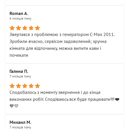
Roman A.
6 місяців тому
Звертався з проблемою з генератором C-Max 2011.
Зробили вчасно, сервісом задоволений; зручна
кімната для відпочинку, можна випити кави і
почекати
Галина П.
7 місяців тому
Сподобалось з моменту звернення і до кінця
виконаних робіт. Сподіваюсь все буде працювати🫶❤️
💙💛
Михаил М.
7 місяців тому