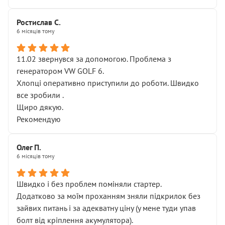
Ростислав С.
6 місяців тому
11.02 звернувся за допомогою. Проблема з
генератором VW GOLF 6.
Хлопці оперативно приступили до роботи. Швидко
все зробили .
Щиро дякую.
Рекомендую
Олег П.
6 місяців тому
Швидко і без проблем поміняли стартер.
Додатково за моїм проханням зняли підкрилок без
зайвих питань і за адекватну ціну (у мене туди упав
болт від кріплення акумулятора).