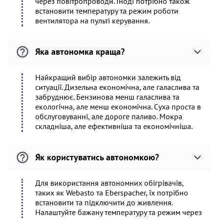
через повітропроводи. Іноді потрібно також
встановити температуру та режим роботи
вентилятора на пульті керування.
Яка автономка краща?
Найкращий вибір автономки залежить від
ситуації. Дизельна економічна, але галаслива та
забруднює. Бензинова менш галаслива та
екологічна, але менш економічна. Суха проста в
обслуговуванні, але дороге паливо. Мокра
складніша, але ефективніша та економічніша.
Як користуватись автономкою?
Для використання автономних обігрівачів,
таких як Webasto та Eberspacher, їх потрібно
встановити та підключити до живлення.
Налаштуйте бажану температуру та режим через