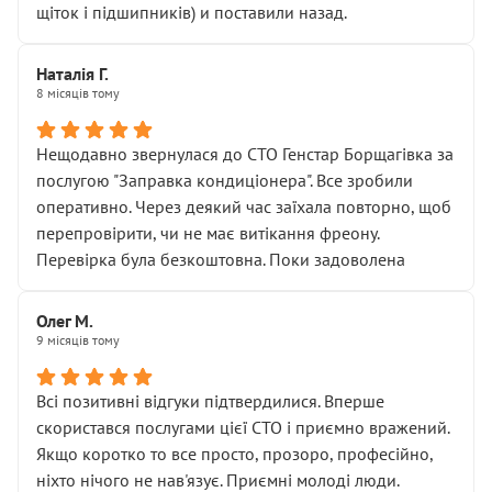
щіток і підшипників) и поставили назад.
Наталія Г.
8 місяців тому
Нещодавно звернулася до СТО Генстар Борщагівка за
послугою "Заправка кондиціонера". Все зробили
оперативно. Через деякий час заїхала повторно, щоб
перепровірити, чи не має витікання фреону.
Перевірка була безкоштовна. Поки задоволена
Олег М.
9 місяців тому
Всі позитивні відгуки підтвердилися. Вперше
скористався послугами цієї СТО і приємно вражений.
Якщо коротко то все просто, прозоро, професійно,
ніхто нічого не нав'язує. Приємні молоді люди.