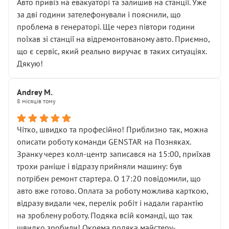
• почали озвучувати купу додаткових робіт без
Авто привіз на евакуаторі та залишив на станції. Уже
чіткого пояснення
за дві години зателефонували і пояснили, що
( ну все зняли та доробили) дякую!
проблема в генераторі. Ще через півтори години
Окремий момент, який виглядає абсурдно:
поїхав зі станції на відремонтованому авто. Приємно,
мені заявили, що бачок гальмівної рідини потрібно
що є сервіс, який реально виручає в таких ситуаціях.
міняти разом із головним гальмівним циліндром у
Дякую!
зборі.
Для людини, яка хоча б трохи розуміється на техніці,
Andrey M.
це звучить як мінімум непрофесійно, а як максимум —
8 місяців тому
спроба продати дорогий вузол замість елементарних
ущільнювачів.
Чітко, швидко та професійно! Приблизно так, можна
Що прикро — це не перший мій візит. Раніше міняв у
описати роботу команди GENSTAR на Позняках.
вас стартер, і тоді сервіс наче справив хороше
Зранку через колл-центр записався на 15:00, приїхав
враження. Але згодом знайшов декілька гайок під
трохи раніше і відразу прийняли машину: був
лобовим склом. Мені пояснили, що це “старі гайки, які
потрібен ремонт стартера. О 17:20 повідомили, що
відкручували”, і попросили не хвилюватися. ( надіюсь
авто вже готово. Оплата за роботу можлива карткою,
новий власник, не застяг в полі))
відразу видали чек, перелік робіт і надали гарантію
Але після нинішнього візиту такі дрібниці вже не
на зроблену роботу. Подяка всій команді, що так
здаються дрібницями.
швидко зробили! Окрема подяка майстеру-