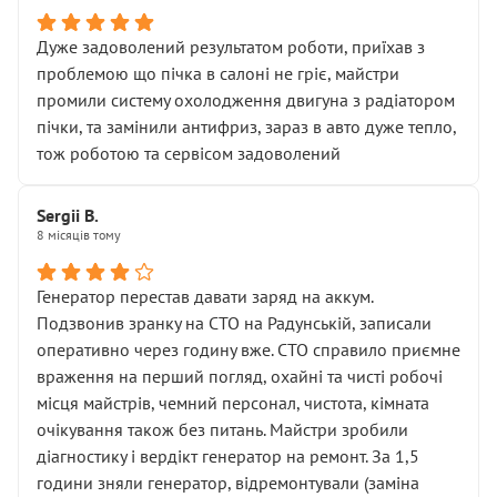
Дуже задоволений результатом роботи, приїхав з
проблемою що пічка в салоні не гріє, майстри
промили систему охолодження двигуна з радіатором
пічки, та замінили антифриз, зараз в авто дуже тепло,
тож роботою та сервісом задоволений
Sergii B.
8 місяців тому
Генератор перестав давати заряд на аккум.
Подзвонив зранку на СТО на Радунській, записали
оперативно через годину вже. СТО справило приємне
враження на перший погляд, охайні та чисті робочі
місця майстрів, чемний персонал, чистота, кімната
очікування також без питань. Майстри зробили
діагностику і вердікт генератор на ремонт. За 1,5
години зняли генератор, відремонтували (заміна