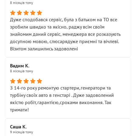
8 місяців тому
Дуже сподобався сервіс, була з батьком на ТО все
зробили швидко та якісно, раджу всім своїм
знайомим даний сервіс, менеджера все розказують
досупною мовою, слюсарядуже приємні та вічлеві.
Візитом залишились задоволені
Вадим К.
8 місяців тому
З 14-го року ремонтую стартери,генератори та
турбіну своїх авто в генстарі . Дуже задоволений
якістю робіт,гарантією,сроками виконання. Так
тримати!
Саша К.
9 місяців тому