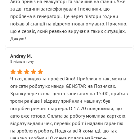
• почали озвучувати купу додаткових робіт без
Авто привіз на евакуаторі та залишив на станції. Уже
чіткого пояснення
за дві години зателефонували і пояснили, що
( ну все зняли та доробили) дякую!
проблема в генераторі. Ще через півтори години
Окремий момент, який виглядає абсурдно:
поїхав зі станції на відремонтованому авто. Приємно,
мені заявили, що бачок гальмівної рідини потрібно
що є сервіс, який реально виручає в таких ситуаціях.
міняти разом із головним гальмівним циліндром у
Дякую!
зборі.
Для людини, яка хоча б трохи розуміється на техніці,
Andrey M.
це звучить як мінімум непрофесійно, а як максимум —
8 місяців тому
спроба продати дорогий вузол замість елементарних
ущільнювачів.
Чітко, швидко та професійно! Приблизно так, можна
Що прикро — це не перший мій візит. Раніше міняв у
описати роботу команди GENSTAR на Позняках.
вас стартер, і тоді сервіс наче справив хороше
Зранку через колл-центр записався на 15:00, приїхав
враження. Але згодом знайшов декілька гайок під
трохи раніше і відразу прийняли машину: був
лобовим склом. Мені пояснили, що це “старі гайки, які
потрібен ремонт стартера. О 17:20 повідомили, що
відкручували”, і попросили не хвилюватися. ( надіюсь
авто вже готово. Оплата за роботу можлива карткою,
новий власник, не застяг в полі))
відразу видали чек, перелік робіт і надали гарантію
Але після нинішнього візиту такі дрібниці вже не
на зроблену роботу. Подяка всій команді, що так
здаються дрібницями.
швидко зробили! Окрема подяка майстеру-