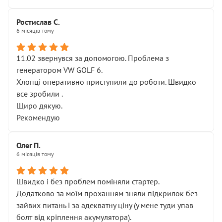
Ростислав С.
6 місяців тому
11.02 звернувся за допомогою. Проблема з
генератором VW GOLF 6.
Хлопці оперативно приступили до роботи. Швидко
все зробили .
Щиро дякую.
Рекомендую
Олег П.
6 місяців тому
Швидко і без проблем поміняли стартер.
Додатково за моїм проханням зняли підкрилок без
зайвих питань і за адекватну ціну (у мене туди упав
болт від кріплення акумулятора).