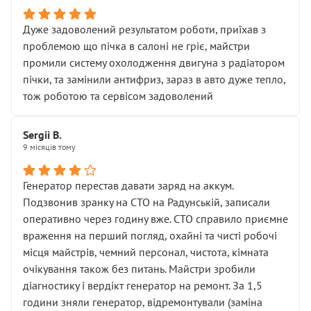
Дуже задоволений результатом роботи, приїхав з
проблемою що пічка в салоні не гріє, майстри
промили систему охолодження двигуна з радіатором
пічки, та замінили антифриз, зараз в авто дуже тепло,
тож роботою та сервісом задоволений
Sergii B.
9 місяців тому
Генератор перестав давати заряд на аккум.
Подзвонив зранку на СТО на Радунській, записали
оперативно через годину вже. СТО справило приємне
враження на перший погляд, охайні та чисті робочі
місця майстрів, чемний персонал, чистота, кімната
очікування також без питань. Майстри зробили
діагностику і вердікт генератор на ремонт. За 1,5
години зняли генератор, відремонтували (заміна