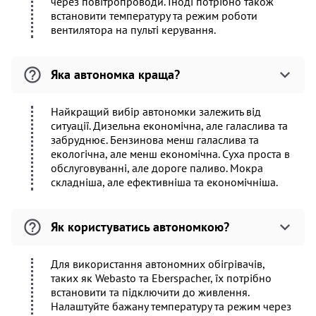
через повітропроводи. Іноді потрібно також
встановити температуру та режим роботи
вентилятора на пульті керування.
Яка автономка краща?
Найкращий вибір автономки залежить від
ситуації. Дизельна економічна, але галаслива та
забруднює. Бензинова менш галаслива та
екологічна, але менш економічна. Суха проста в
обслуговуванні, але дороге паливо. Мокра
складніша, але ефективніша та економічніша.
Як користуватись автономкою?
Для використання автономних обігрівачів,
таких як Webasto та Eberspacher, їх потрібно
встановити та підключити до живлення.
Налаштуйте бажану температуру та режим через