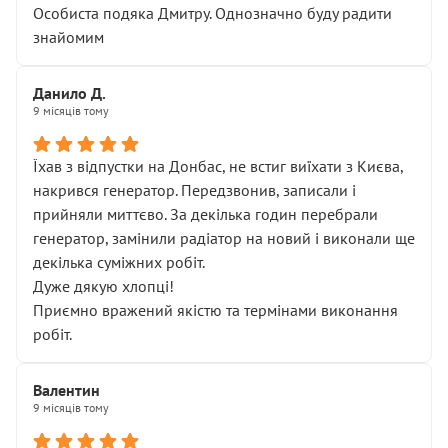
Особиста подяка Дмитру. Однозначно буду радити
знайомим
Данило Д.
9 місяців тому
Їхав з відпустки на Донбас, не встиг виїхати з Києва,
накрився генератор. Передзвонив, записали і
прийняли миттєво. За декілька годин перебрали
генератор, замінили радіатор на новий і виконали ще
декілька суміжних робіт.
Дуже дякую хлопці!
Приємно вражений якістю та термінами виконання
робіт.
Валентин
9 місяців тому