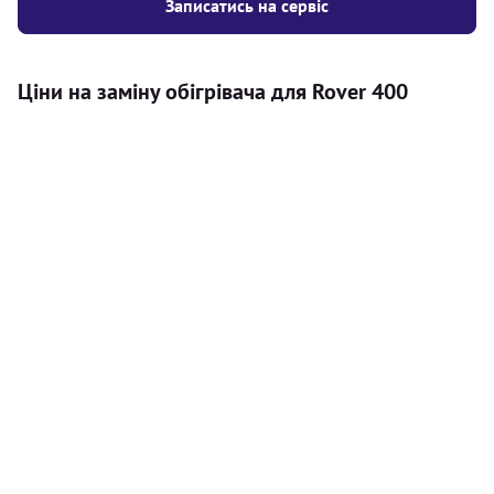
Записатись на сервіс
Ціни на заміну обігрівача для Rover 400
Послуга
Ціна
Автономний обігрівач
Безкоштовний розрахунок ціни
Безкоштовно
установки автономного обігрівача
Встановлення повітряного
8000
грн
автономного опалювача
Встановлення рідинного
10000
грн
автономного опалювача