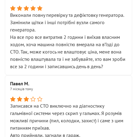
Виконали повну перевірку та дефіктовку генератора.
Замінили щітки і інші потрібні вузли самого
генератора.
На все про все витратив 2 години і виїхав власним
ходом, хоча машина повністю вмерала на вʼїзді до
СТО. Так, може когось не влаштовує ціна, мене вона
повністю влаштувала та і не забувайте, хто вам зроби
все за 2 години і записавшись день в день?
Павел М.
7 місяців тому
Записався на СТО виключно на діагностику
гальмівної системи через скрип у гальмах. Я розумів
можливі причини (пил, колодки, захист) і саме з цим
питанням приїхав.
Авто прийняли, загнали в гараж.