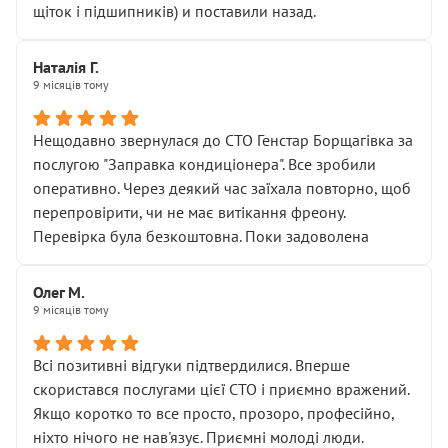
щіток і підшипників) и поставили назад.
Наталія Г.
9 місяців тому
Нещодавно звернулася до СТО Генстар Борщагівка за
послугою "Заправка кондиціонера". Все зробили
оперативно. Через деякий час заїхала повторно, щоб
перепровірити, чи не має витікання фреону.
Перевірка була безкоштовна. Поки задоволена
Олег М.
9 місяців тому
Всі позитивні відгуки підтвердилися. Вперше
скористався послугами цієї СТО і приємно вражений.
Якщо коротко то все просто, прозоро, професійно,
ніхто нічого не нав'язує. Приємні молоді люди.