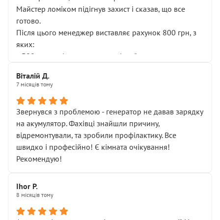
Майстер ломіком підігнув захист і сказав, що все
готово.
Після цього менеджер виставляє рахунок 800 грн, з
яких:
• 300 грн — діагностика гальмівної системи
• 500 грн — діагностика ходової, яку я НЕ замовляв і
Віталій Д.
НЕ погоджував
7 місяців тому
Я оплатив, але одразу звернув увагу, що це нав’язана
послуга. Тим більше, я був поруч і жодної реальної
Звернувся з проблемою - генератор не давав зарядку
діагностики ходової не проводилось. Після
на акумулятор. Фахівці знайшли причину,
зауваження гроші за цю “послугу” повернули, що
відремонтували, та зробили профілактику. Все
лише підтвердило мою правоту.
швидко і професійно! Є кімната очікування!
Але головне — я виїжджаю з боксу, і скрип у гальмах
Рекомендую!
залишився таким самим, як і був. Тобто оплачена
“діагностика гальм” фактично нічого не дала.
Далі ситуація тільки погіршилась:
Ihor P.
8 місяців тому
• сказали, що тепер “потрібно знімати колеса”
• що біля авто стояти вже не можна