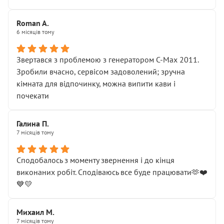
Roman A.
6 місяців тому
Звертався з проблемою з генератором C-Max 2011.
Зробили вчасно, сервісом задоволений; зручна
кімната для відпочинку, можна випити кави і
почекати
Галина П.
7 місяців тому
Сподобалось з моменту звернення і до кінця
виконаних робіт. Сподіваюсь все буде працювати🫶❤️
💙💛
Михаил М.
7 місяців тому