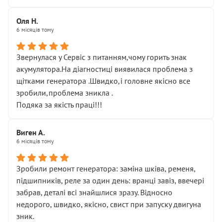
Оля Н.
6 місяців тому
Звернулася у Сервіс з питанням,чому горить знак
акумулятора.На діагностиці виявилася проблема з
щітками генератора .Швидко,і головне якісно все
зробили,проблема зникла .
Подяка за якість праці!!!
Виген А.
6 місяців тому
Зробили ремонт генератора: заміна шківа, ременя,
підшипників, реле за один день: вранці завіз, ввечері
забрав, деталі всі знайшлися зразу. Відносно
недорого, швидко, якісно, свист при запуску двигуна
зник.