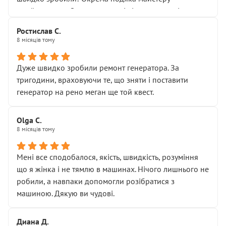
Я — клієнт, який працює на довірі, і саме її цей сервіс
приймальнику Олександру: всі чітко та по суті.
серйозно підірвав.
Молодці! Однозначно буду радити своїм знайомим
Хотілося б більше:
Ростислав С.
звертатися до цього автосервісу.
8 місяців тому
• належної уваги до авто
• прозорості в роботах і рахунках
• реальної діагностики, а не формального
Дуже швидко зробили ремонт генератора. За
“подивились і поїхав”
тригодини, враховуючи те, що зняти і поставити
На жаль, складається враження, що сервіс працює не
генератор на рено меган ще той квест.
на якість, а “аби швидше і дорожче”. Саме це і псує
загальне враження та бажання повертатися.
Olga С.
Стосовно комунікації - все добре
8 місяців тому
Мені все сподобалося, якість, швидкість, розуміння
що я жінка і не тямлю в машинах. Нічого лишнього не
робили, а навпаки допомогли розібратися з
машиною. Дякую ви чудові.
Диана Д.