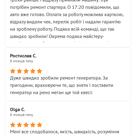
лобовим склом. Мені пояснили, що це “старі гайки, які
потрібен ремонт стартера. О 17:20 повідомили, що
відкручували”, і попросили не хвилюватися. ( надіюсь
авто вже готово. Оплата за роботу можлива карткою,
новий власник, не застяг в полі))
відразу видали чек, перелік робіт і надали гарантію
Але після нинішнього візиту такі дрібниці вже не
на зроблену роботу. Подяка всій команді, що так
здаються дрібницями.
швидко зробили! Окрема подяка майстеру-
Я — клієнт, який працює на довірі, і саме її цей сервіс
приймальнику Олександру: всі чітко та по суті.
серйозно підірвав.
Молодці! Однозначно буду радити своїм знайомим
Хотілося б більше:
Ростислав С.
звертатися до цього автосервісу.
8 місяців тому
• належної уваги до авто
• прозорості в роботах і рахунках
• реальної діагностики, а не формального
Дуже швидко зробили ремонт генератора. За
“подивились і поїхав”
тригодини, враховуючи те, що зняти і поставити
На жаль, складається враження, що сервіс працює не
генератор на рено меган ще той квест.
на якість, а “аби швидше і дорожче”. Саме це і псує
загальне враження та бажання повертатися.
Olga С.
Стосовно комунікації - все добре
8 місяців тому
Мені все сподобалося, якість, швидкість, розуміння