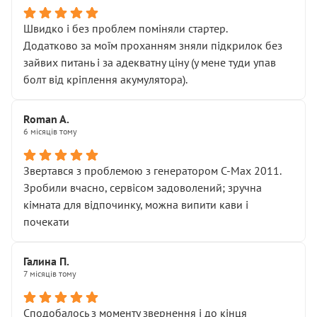
Швидко і без проблем поміняли стартер.
Додатково за моїм проханням зняли підкрилок без
зайвих питань і за адекватну ціну (у мене туди упав
болт від кріплення акумулятора).
Roman A.
6 місяців тому
Звертався з проблемою з генератором C-Max 2011.
Зробили вчасно, сервісом задоволений; зручна
кімната для відпочинку, можна випити кави і
почекати
Галина П.
7 місяців тому
Сподобалось з моменту звернення і до кінця