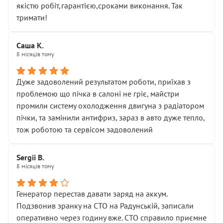
якістю робіт,гарантією,сроками виконання. Так
тримати!
Саша К.
8 місяців тому
Дуже задоволений результатом роботи, приїхав з
проблемою що пічка в салоні не гріє, майстри
промили систему охолодження двигуна з радіатором
пічки, та замінили антифриз, зараз в авто дуже тепло,
тож роботою та сервісом задоволений
Sergii B.
8 місяців тому
Генератор перестав давати заряд на аккум.
Подзвонив зранку на СТО на Радунській, записали
оперативно через годину вже. СТО справило приємне