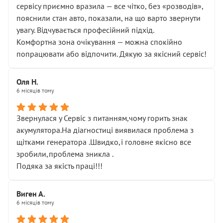
сервісу приємно вразила — все чітко, без «розводів»,
пояснили стан авто, показали, на що варто звернути
увагу. Відчувається професійний підхід.
Комфортна зона очікування — можна спокійно
попрацювати або відпочити. Дякую за якісний сервіс!
Оля Н.
6 місяців тому
Звернулася у Сервіс з питанням,чому горить знак
акумулятора.На діагностиці виявилася проблема з
щітками генератора .Швидко,і головне якісно все
зробили,проблема зникла .
Подяка за якість праці!!!
Виген А.
6 місяців тому