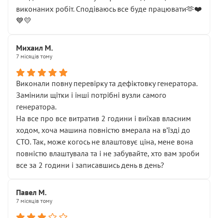
виконаних робіт. Сподіваюсь все буде працювати🫶❤️
💙💛
Михаил М.
7 місяців тому
Виконали повну перевірку та дефіктовку генератора.
Замінили щітки і інші потрібні вузли самого
генератора.
На все про все витратив 2 години і виїхав власним
ходом, хоча машина повністю вмерала на вʼїзді до
СТО. Так, може когось не влаштовує ціна, мене вона
повністю влаштувала та і не забувайте, хто вам зроби
все за 2 години і записавшись день в день?
Павел М.
7 місяців тому