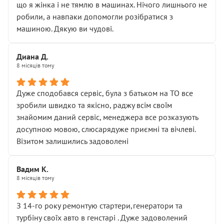
що я жінка і не тямлю в машинах. Нічого лишнього не
робили, а навпаки допомогли розібратися з
машиною. Дякую ви чудові.
Диана Д.
8 місяців тому
Дуже сподобався сервіс, була з батьком на ТО все
зробили швидко та якісно, раджу всім своїм
знайомим даний сервіс, менеджера все розказують
досупною мовою, слюсарядуже приємні та вічлеві.
Візитом залишились задоволені
Вадим К.
8 місяців тому
З 14-го року ремонтую стартери,генератори та
турбіну своїх авто в генстарі . Дуже задоволений