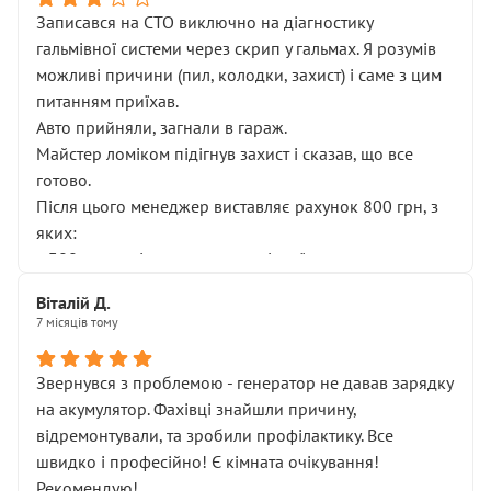
Записався на СТО виключно на діагностику
гальмівної системи через скрип у гальмах. Я розумів
можливі причини (пил, колодки, захист) і саме з цим
питанням приїхав.
Авто прийняли, загнали в гараж.
Майстер ломіком підігнув захист і сказав, що все
готово.
Після цього менеджер виставляє рахунок 800 грн, з
яких:
• 300 грн — діагностика гальмівної системи
• 500 грн — діагностика ходової, яку я НЕ замовляв і
Віталій Д.
НЕ погоджував
7 місяців тому
Я оплатив, але одразу звернув увагу, що це нав’язана
послуга. Тим більше, я був поруч і жодної реальної
Звернувся з проблемою - генератор не давав зарядку
діагностики ходової не проводилось. Після
на акумулятор. Фахівці знайшли причину,
зауваження гроші за цю “послугу” повернули, що
відремонтували, та зробили профілактику. Все
лише підтвердило мою правоту.
швидко і професійно! Є кімната очікування!
Але головне — я виїжджаю з боксу, і скрип у гальмах
Рекомендую!