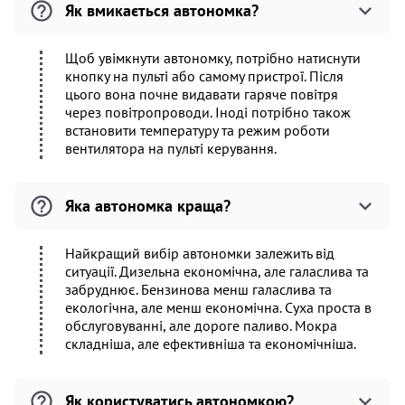
Як вмикається автономка?
Щоб увімкнути автономку, потрібно натиснути
кнопку на пульті або самому пристрої. Після
цього вона почне видавати гаряче повітря
через повітропроводи. Іноді потрібно також
встановити температуру та режим роботи
вентилятора на пульті керування.
Яка автономка краща?
Найкращий вибір автономки залежить від
ситуації. Дизельна економічна, але галаслива та
забруднює. Бензинова менш галаслива та
екологічна, але менш економічна. Суха проста в
обслуговуванні, але дороге паливо. Мокра
складніша, але ефективніша та економічніша.
Як користуватись автономкою?