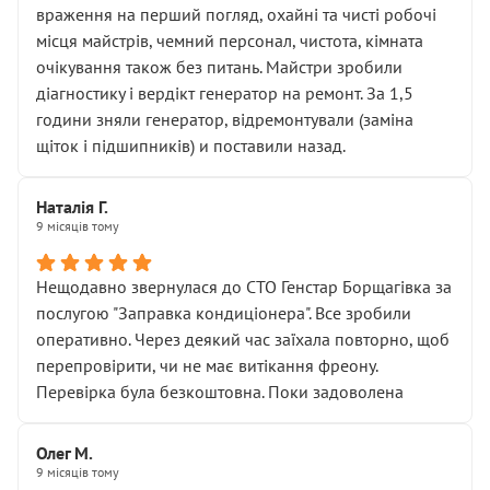
враження на перший погляд, охайні та чисті робочі
місця майстрів, чемний персонал, чистота, кімната
очікування також без питань. Майстри зробили
діагностику і вердікт генератор на ремонт. За 1,5
години зняли генератор, відремонтували (заміна
щіток і підшипників) и поставили назад.
Наталія Г.
9 місяців тому
Нещодавно звернулася до СТО Генстар Борщагівка за
послугою "Заправка кондиціонера". Все зробили
оперативно. Через деякий час заїхала повторно, щоб
перепровірити, чи не має витікання фреону.
Перевірка була безкоштовна. Поки задоволена
Олег М.
9 місяців тому