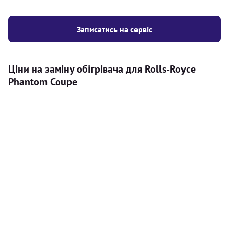
Записатись на сервіс
Ціни на заміну обігрівача для Rolls-Royce
Phantom Coupe
Послуга
Ціна
Автономний обігрівач
Безкоштовний розрахунок ціни
Безкоштовно
установки автономного обігрівача
Встановлення повітряного
8000
грн
автономного опалювача