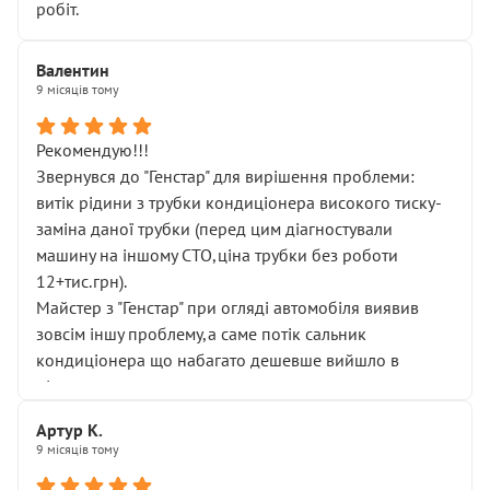
робіт.
Валентин
9 місяців тому
Рекомендую!!!
Звернувся до "Генстар" для вирішення проблеми:
витік рідини з трубки кондиціонера високого тиску-
заміна даної трубки (перед цим діагностували
машину на іншому СТО,ціна трубки без роботи
12+тис.грн).
Майстер з "Генстар" при огляді автомобіля виявив
зовсім іншу проблему,а саме потік сальник
кондиціонера що набагато дешевше вийшло в
підсумку.
Дуже дякую за швидкий і професійний ремонт!
Артур К.
9 місяців тому