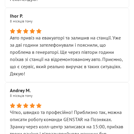
залишився таким самим, як і був. Тобто оплачена
“діагностика гальм” фактично нічого не дала.
Далі ситуація тільки погіршилась:
Ihor P.
8 місяців тому
• сказали, що тепер “потрібно знімати колеса”
• що біля авто стояти вже не можна
• почали озвучувати купу додаткових робіт без
Авто привіз на евакуаторі та залишив на станції. Уже
чіткого пояснення
за дві години зателефонували і пояснили, що
( ну все зняли та доробили) дякую!
проблема в генераторі. Ще через півтори години
Окремий момент, який виглядає абсурдно:
поїхав зі станції на відремонтованому авто. Приємно,
мені заявили, що бачок гальмівної рідини потрібно
що є сервіс, який реально виручає в таких ситуаціях.
міняти разом із головним гальмівним циліндром у
Дякую!
зборі.
Для людини, яка хоча б трохи розуміється на техніці,
Andrey M.
це звучить як мінімум непрофесійно, а як максимум —
8 місяців тому
спроба продати дорогий вузол замість елементарних
ущільнювачів.
Чітко, швидко та професійно! Приблизно так, можна
Що прикро — це не перший мій візит. Раніше міняв у
описати роботу команди GENSTAR на Позняках.
вас стартер, і тоді сервіс наче справив хороше
Зранку через колл-центр записався на 15:00, приїхав
враження. Але згодом знайшов декілька гайок під
трохи раніше і відразу прийняли машину: був