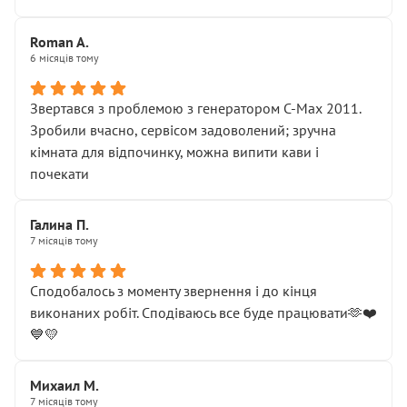
Roman A.
6 місяців тому
Звертався з проблемою з генератором C-Max 2011.
Зробили вчасно, сервісом задоволений; зручна
кімната для відпочинку, можна випити кави і
почекати
Галина П.
7 місяців тому
Сподобалось з моменту звернення і до кінця
виконаних робіт. Сподіваюсь все буде працювати🫶❤️
💙💛
Михаил М.
7 місяців тому