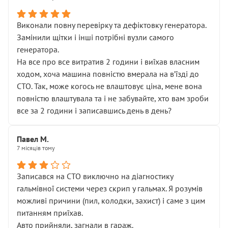
Виконали повну перевірку та дефіктовку генератора.
Замінили щітки і інші потрібні вузли самого
генератора.
На все про все витратив 2 години і виїхав власним
ходом, хоча машина повністю вмерала на вʼїзді до
СТО. Так, може когось не влаштовує ціна, мене вона
повністю влаштувала та і не забувайте, хто вам зроби
все за 2 години і записавшись день в день?
Павел М.
7 місяців тому
Записався на СТО виключно на діагностику
гальмівної системи через скрип у гальмах. Я розумів
можливі причини (пил, колодки, захист) і саме з цим
питанням приїхав.
Авто прийняли, загнали в гараж.