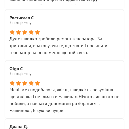
Я — клієнт, який працює на довірі, і саме її цей сервіс
приймальнику Олександру: всі чітко та по суті.
серйозно підірвав.
Молодці! Однозначно буду радити своїм знайомим
Хотілося б більше:
Ростислав С.
звертатися до цього автосервісу.
8 місяців тому
• належної уваги до авто
• прозорості в роботах і рахунках
• реальної діагностики, а не формального
Дуже швидко зробили ремонт генератора. За
“подивились і поїхав”
тригодини, враховуючи те, що зняти і поставити
На жаль, складається враження, що сервіс працює не
генератор на рено меган ще той квест.
на якість, а “аби швидше і дорожче”. Саме це і псує
загальне враження та бажання повертатися.
Olga С.
Стосовно комунікації - все добре
8 місяців тому
Мені все сподобалося, якість, швидкість, розуміння
що я жінка і не тямлю в машинах. Нічого лишнього не
робили, а навпаки допомогли розібратися з
машиною. Дякую ви чудові.
Диана Д.