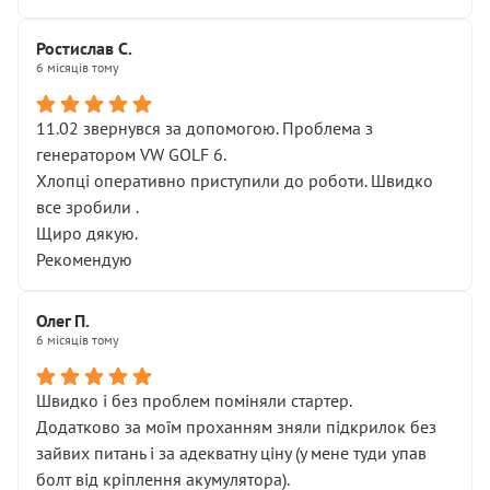
Ростислав С.
6 місяців тому
11.02 звернувся за допомогою. Проблема з
генератором VW GOLF 6.
Хлопці оперативно приступили до роботи. Швидко
все зробили .
Щиро дякую.
Рекомендую
Олег П.
6 місяців тому
Швидко і без проблем поміняли стартер.
Додатково за моїм проханням зняли підкрилок без
зайвих питань і за адекватну ціну (у мене туди упав
болт від кріплення акумулятора).