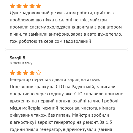
Дуже задоволений результатом роботи, приїхав з
проблемою що пічка в салоні не гріє, майстри
промили систему охолодження двигуна з радіатором
пічки, та замінили антифриз, зараз в авто дуже тепло,
тож роботою та сервісом задоволений
Sergii B.
8 місяців тому
Генератор перестав давати заряд на аккум.
Подзвонив зранку на СТО на Радунській, записали
оперативно через годину вже. СТО справило приємне
враження на перший погляд, охайні та чисті робочі
місця майстрів, чемний персонал, чистота, кімната
очікування також без питань. Майстри зробили
діагностику і вердікт генератор на ремонт. За 1,5
години зняли генератор, відремонтували (заміна