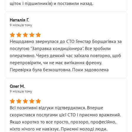
щіток і підшипників) и поставили назад.
Наталія Г.
9 місяців тому
Нещодавно звернулася до СТО Генстар Борщагівка за
послугою "Заправка кондиціонера". Все зробили
оперативно. Через деякий час заїхала повторно, щоб
перепровірити, чи не має витікання фреону.
Перевірка була безкоштовна. Поки задоволена
Олег М.
9 місяців тому
Всі позитивні відгуки підтвердилися. Вперше
скористався послугами цієї СТО і приємно вражений.
Якщо коротко то все просто, прозоро, професійно,
ніхто нічого не нав'язує. Приємні молоді люди.