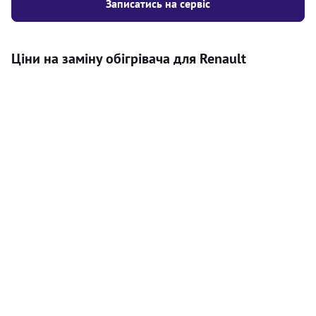
Записатись на сервіс
Ціни на заміну обігрівача для Renault
Послуга
Ціна
Автономний обігрівач
Безкоштовний розрахунок ціни
Безкоштовно
установки автономного обігрівача
Встановлення повітряного
8000
грн
автономного опалювача
Встановлення рідинного
10000
грн
автономного опалювача