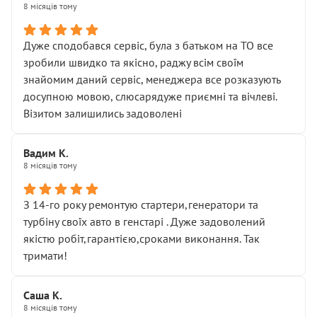
8 місяців тому
Дуже сподобався сервіс, була з батьком на ТО все
зробили швидко та якісно, раджу всім своїм
знайомим даний сервіс, менеджера все розказують
досупною мовою, слюсарядуже приємні та вічлеві.
Візитом залишились задоволені
Вадим К.
8 місяців тому
З 14-го року ремонтую стартери,генератори та
турбіну своїх авто в генстарі . Дуже задоволений
якістю робіт,гарантією,сроками виконання. Так
тримати!
Саша К.
8 місяців тому