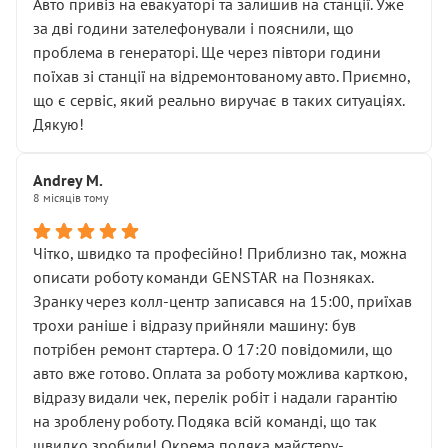
• почали озвучувати купу додаткових робіт без
Авто привіз на евакуаторі та залишив на станції. Уже
чіткого пояснення
за дві години зателефонували і пояснили, що
( ну все зняли та доробили) дякую!
проблема в генераторі. Ще через півтори години
Окремий момент, який виглядає абсурдно:
поїхав зі станції на відремонтованому авто. Приємно,
мені заявили, що бачок гальмівної рідини потрібно
що є сервіс, який реально виручає в таких ситуаціях.
міняти разом із головним гальмівним циліндром у
Дякую!
зборі.
Для людини, яка хоча б трохи розуміється на техніці,
Andrey M.
це звучить як мінімум непрофесійно, а як максимум —
8 місяців тому
спроба продати дорогий вузол замість елементарних
ущільнювачів.
Чітко, швидко та професійно! Приблизно так, можна
Що прикро — це не перший мій візит. Раніше міняв у
описати роботу команди GENSTAR на Позняках.
вас стартер, і тоді сервіс наче справив хороше
Зранку через колл-центр записався на 15:00, приїхав
враження. Але згодом знайшов декілька гайок під
трохи раніше і відразу прийняли машину: був
лобовим склом. Мені пояснили, що це “старі гайки, які
потрібен ремонт стартера. О 17:20 повідомили, що
відкручували”, і попросили не хвилюватися. ( надіюсь
авто вже готово. Оплата за роботу можлива карткою,
новий власник, не застяг в полі))
відразу видали чек, перелік робіт і надали гарантію
Але після нинішнього візиту такі дрібниці вже не
на зроблену роботу. Подяка всій команді, що так
здаються дрібницями.
швидко зробили! Окрема подяка майстеру-