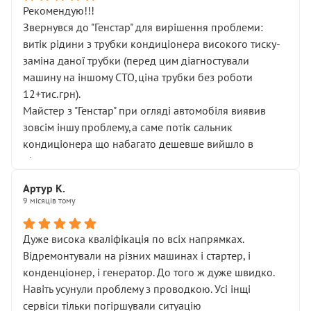
Рекомендую!!!
Звернувся до "Генстар" для вирішення проблеми:
витік рідини з трубки кондиціонера високого тиску-
заміна даної трубки (перед цим діагностували
машину на іншому СТО,ціна трубки без роботи
12+тис.грн).
Майстер з "Генстар" при огляді автомобіля виявив
зовсім іншу проблему,а саме потік сальник
кондиціонера що набагато дешевше вийшло в
підсумку.
Дуже дякую за швидкий і професійний ремонт!
Артур К.
9 місяців тому
Дуже висока кваліфікація по всіх напрямках.
Відремонтували на різних машинах і стартер, і
конденціонер, і генератор. До того ж дуже швидко.
Навіть усунули проблему з проводкою. Усі інщі
сервіси тільки погіршували ситуацію