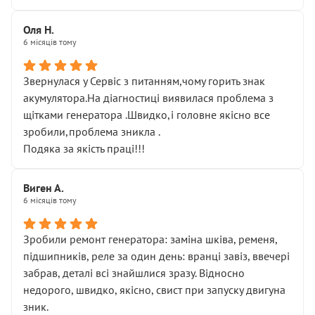
Оля Н.
6 місяців тому
Звернулася у Сервіс з питанням,чому горить знак
акумулятора.На діагностиці виявилася проблема з
щітками генератора .Швидко,і головне якісно все
зробили,проблема зникла .
Подяка за якість праці!!!
Виген А.
6 місяців тому
Зробили ремонт генератора: заміна шківа, ременя,
підшипників, реле за один день: вранці завіз, ввечері
забрав, деталі всі знайшлися зразу. Відносно
недорого, швидко, якісно, свист при запуску двигуна
зник.