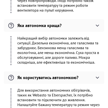
через повітропроводи. Іноді потрібно також
встановити температуру та режим роботи
вентилятора на пульті керування.
Яка автономка краща?
Найкращий вибір автономки залежить від
ситуації. Дизельна економічна, але галаслива та
забруднює. Бензинова менш галаслива та
екологічна, але менш економічна. Суха проста в
обслуговуванні, але дороге паливо. Мокра
складніша, але ефективніша та економічніша.
Як користуватись автономкою?
Для використання автономних обігрівачів,
таких як Webasto та Eberspacher, їх потрібно
встановити та підключити до живлення.
Налаштуйте бажану температуру та режим через