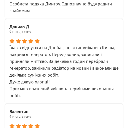
Особиста подяка Дмитру. Однозначно буду радити
знайомим
Данило Д.
9 місяців тому
Їхав з відпустки на Донбас, не встиг виїхати з Києва,
накрився генератор. Передзвонив, записали і
прийняли миттєво. За декілька годин перебрали
генератор, замінили радіатор на новий і виконали ще
декілька суміжних робіт.
Дуже дякую хлопці!
Приємно вражений якістю та термінами виконання
робіт.
Валентин
9 місяців тому