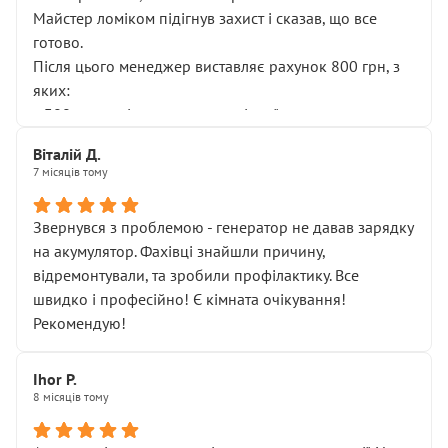
Майстер ломіком підігнув захист і сказав, що все
готово.
Після цього менеджер виставляє рахунок 800 грн, з
яких:
• 300 грн — діагностика гальмівної системи
• 500 грн — діагностика ходової, яку я НЕ замовляв і
Віталій Д.
НЕ погоджував
7 місяців тому
Я оплатив, але одразу звернув увагу, що це нав’язана
послуга. Тим більше, я був поруч і жодної реальної
Звернувся з проблемою - генератор не давав зарядку
діагностики ходової не проводилось. Після
на акумулятор. Фахівці знайшли причину,
зауваження гроші за цю “послугу” повернули, що
відремонтували, та зробили профілактику. Все
лише підтвердило мою правоту.
швидко і професійно! Є кімната очікування!
Але головне — я виїжджаю з боксу, і скрип у гальмах
Рекомендую!
залишився таким самим, як і був. Тобто оплачена
“діагностика гальм” фактично нічого не дала.
Далі ситуація тільки погіршилась:
Ihor P.
8 місяців тому
• сказали, що тепер “потрібно знімати колеса”
• що біля авто стояти вже не можна