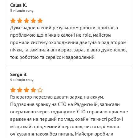
Саша К.
8 місяців тому
Дуже задоволений результатом роботи, приїхав з
проблемою що пічка в салоні не гріє, майстри
промили систему охолодження двигуна з радіатором
пічки, та замінили антифриз, зараз в авто дуже тепло,
тож роботою та сервісом задоволений
Sergii B.
9 місяців тому
Генератор перестав давати заряд на аккум.
Подзвонив зранку на СТО на Радунській, записали
оперативно через годину вже. СТО справило приємне
враження на перший погляд, охайні та чисті робочі
місця майстрів, чемний персонал, чистота, кімната
очікування також без питань. Майстри зробили