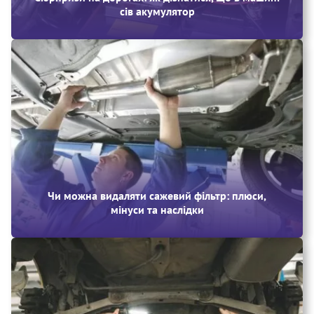
сів акумулятор
Чи можна видаляти сажевий фільтр: плюси,
мінуси та наслідки