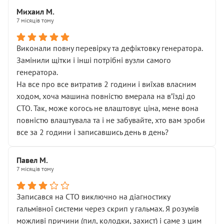
Михаил М.
7 місяців тому
Виконали повну перевірку та дефіктовку генератора.
Замінили щітки і інші потрібні вузли самого
генератора.
На все про все витратив 2 години і виїхав власним
ходом, хоча машина повністю вмерала на вʼїзді до
СТО. Так, може когось не влаштовує ціна, мене вона
повністю влаштувала та і не забувайте, хто вам зроби
все за 2 години і записавшись день в день?
Павел М.
7 місяців тому
Записався на СТО виключно на діагностику
гальмівної системи через скрип у гальмах. Я розумів
можливі причини (пил, колодки, захист) і саме з цим