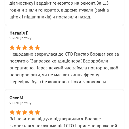
діагностику і вердікт генератор на ремонт. За 1,5
години зняли генератор, відремонтували (заміна
щіток і підшипників) и поставили назад.
Наталія Г.
9 місяців тому
Нещодавно звернулася до СТО Генстар Борщагівка за
послугою "Заправка кондиціонера". Все зробили
оперативно. Через деякий час заїхала повторно, щоб
перепровірити, чи не має витікання фреону.
Перевірка була безкоштовна. Поки задоволена
Олег М.
9 місяців тому
Всі позитивні відгуки підтвердилися. Вперше
скористався послугами цієї СТО і приємно вражений.