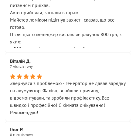
питанням приїхав.
Авто прийняли, загнали в гараж.
Майстер ломіком підігнув захист і сказав, що все
готово.
Після цього менеджер виставляє рахунок 800 грн, з
яких:
• 300 грн — діагностика гальмівної системи
• 500 грн — діагностика ходової, яку я НЕ замовляв і
Віталій Д.
НЕ погоджував
7 місяців тому
Я оплатив, але одразу звернув увагу, що це нав’язана
послуга. Тим більше, я був поруч і жодної реальної
Звернувся з проблемою - генератор не давав зарядку
діагностики ходової не проводилось. Після
на акумулятор. Фахівці знайшли причину,
зауваження гроші за цю “послугу” повернули, що
відремонтували, та зробили профілактику. Все
лише підтвердило мою правоту.
швидко і професійно! Є кімната очікування!
Але головне — я виїжджаю з боксу, і скрип у гальмах
Рекомендую!
залишився таким самим, як і був. Тобто оплачена
“діагностика гальм” фактично нічого не дала.
Далі ситуація тільки погіршилась:
Ihor P.
8 місяців тому