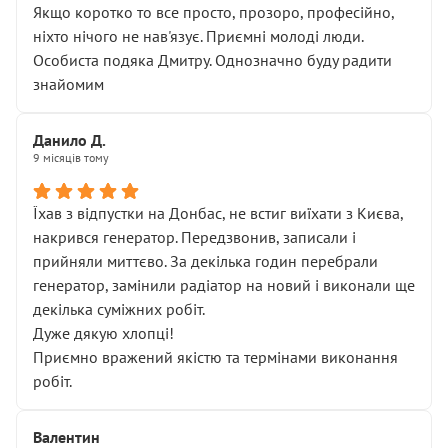
Якщо коротко то все просто, прозоро, професійно,
ніхто нічого не нав'язує. Приємні молоді люди.
Особиста подяка Дмитру. Однозначно буду радити
знайомим
Данило Д.
9 місяців тому
Їхав з відпустки на Донбас, не встиг виїхати з Києва,
накрився генератор. Передзвонив, записали і
прийняли миттєво. За декілька годин перебрали
генератор, замінили радіатор на новий і виконали ще
декілька суміжних робіт.
Дуже дякую хлопці!
Приємно вражений якістю та термінами виконання
робіт.
Валентин