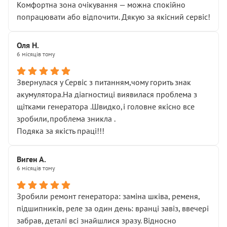
Комфортна зона очікування — можна спокійно
попрацювати або відпочити. Дякую за якісний сервіс!
Оля Н.
6 місяців тому
Звернулася у Сервіс з питанням,чому горить знак
акумулятора.На діагностиці виявилася проблема з
щітками генератора .Швидко,і головне якісно все
зробили,проблема зникла .
Подяка за якість праці!!!
Виген А.
6 місяців тому
Зробили ремонт генератора: заміна шківа, ременя,
підшипників, реле за один день: вранці завіз, ввечері
забрав, деталі всі знайшлися зразу. Відносно