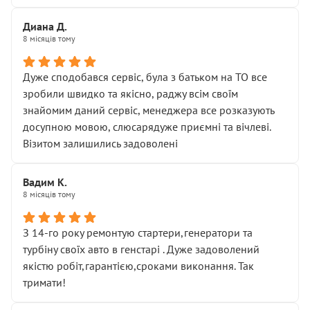
Диана Д.
8 місяців тому
Дуже сподобався сервіс, була з батьком на ТО все
зробили швидко та якісно, раджу всім своїм
знайомим даний сервіс, менеджера все розказують
досупною мовою, слюсарядуже приємні та вічлеві.
Візитом залишились задоволені
Вадим К.
8 місяців тому
З 14-го року ремонтую стартери,генератори та
турбіну своїх авто в генстарі . Дуже задоволений
якістю робіт,гарантією,сроками виконання. Так
тримати!