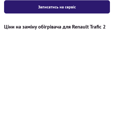
Записатись на сервіс
Ціни на заміну обігрівача для Renault Trafic 2
Послуга
Ціна
Автономний обігрівач
Безкоштовний розрахунок ціни
Безкоштовно
установки автономного обігрівача
Встановлення повітряного
8000
грн
автономного опалювача
Встановлення рідинного
10000
грн