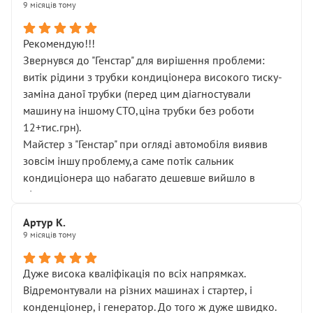
9 місяців тому
Рекомендую!!!
Звернувся до "Генстар" для вирішення проблеми:
витік рідини з трубки кондиціонера високого тиску-
заміна даної трубки (перед цим діагностували
машину на іншому СТО,ціна трубки без роботи
12+тис.грн).
Майстер з "Генстар" при огляді автомобіля виявив
зовсім іншу проблему,а саме потік сальник
кондиціонера що набагато дешевше вийшло в
підсумку.
Дуже дякую за швидкий і професійний ремонт!
Артур К.
9 місяців тому
Дуже висока кваліфікація по всіх напрямках.
Відремонтували на різних машинах і стартер, і
конденціонер, і генератор. До того ж дуже швидко.