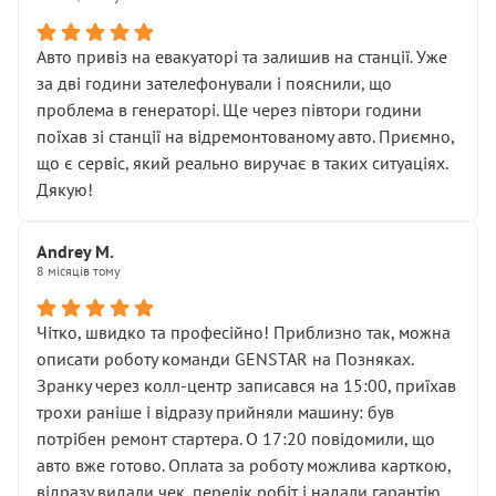
• сказали, що тепер “потрібно знімати колеса”
• що біля авто стояти вже не можна
• почали озвучувати купу додаткових робіт без
Авто привіз на евакуаторі та залишив на станції. Уже
чіткого пояснення
за дві години зателефонували і пояснили, що
( ну все зняли та доробили) дякую!
проблема в генераторі. Ще через півтори години
Окремий момент, який виглядає абсурдно:
поїхав зі станції на відремонтованому авто. Приємно,
мені заявили, що бачок гальмівної рідини потрібно
що є сервіс, який реально виручає в таких ситуаціях.
міняти разом із головним гальмівним циліндром у
Дякую!
зборі.
Для людини, яка хоча б трохи розуміється на техніці,
Andrey M.
це звучить як мінімум непрофесійно, а як максимум —
8 місяців тому
спроба продати дорогий вузол замість елементарних
ущільнювачів.
Чітко, швидко та професійно! Приблизно так, можна
Що прикро — це не перший мій візит. Раніше міняв у
описати роботу команди GENSTAR на Позняках.
вас стартер, і тоді сервіс наче справив хороше
Зранку через колл-центр записався на 15:00, приїхав
враження. Але згодом знайшов декілька гайок під
трохи раніше і відразу прийняли машину: був
лобовим склом. Мені пояснили, що це “старі гайки, які
потрібен ремонт стартера. О 17:20 повідомили, що
відкручували”, і попросили не хвилюватися. ( надіюсь
авто вже готово. Оплата за роботу можлива карткою,
новий власник, не застяг в полі))
відразу видали чек, перелік робіт і надали гарантію