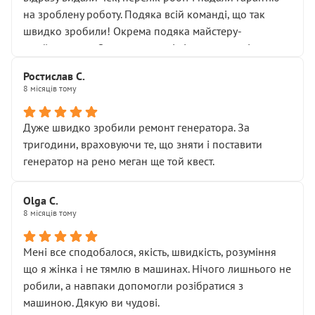
Але після нинішнього візиту такі дрібниці вже не
на зроблену роботу. Подяка всій команді, що так
здаються дрібницями.
швидко зробили! Окрема подяка майстеру-
Я — клієнт, який працює на довірі, і саме її цей сервіс
приймальнику Олександру: всі чітко та по суті.
серйозно підірвав.
Молодці! Однозначно буду радити своїм знайомим
Хотілося б більше:
Ростислав С.
звертатися до цього автосервісу.
8 місяців тому
• належної уваги до авто
• прозорості в роботах і рахунках
• реальної діагностики, а не формального
Дуже швидко зробили ремонт генератора. За
“подивились і поїхав”
тригодини, враховуючи те, що зняти і поставити
На жаль, складається враження, що сервіс працює не
генератор на рено меган ще той квест.
на якість, а “аби швидше і дорожче”. Саме це і псує
загальне враження та бажання повертатися.
Olga С.
Стосовно комунікації - все добре
8 місяців тому
Мені все сподобалося, якість, швидкість, розуміння
що я жінка і не тямлю в машинах. Нічого лишнього не
робили, а навпаки допомогли розібратися з
машиною. Дякую ви чудові.