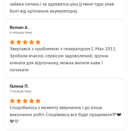
зайвих питань і за адекватну ціну (у мене туди упав
болт від кріплення акумулятора).
Roman A.
6 місяців тому
Звертався з проблемою з генератором C-Max 2011.
Зробили вчасно, сервісом задоволений; зручна
кімната для відпочинку, можна випити кави і
почекати
Галина П.
7 місяців тому
Сподобалось з моменту звернення і до кінця
виконаних робіт. Сподіваюсь все буде працювати🫶❤️
💙💛