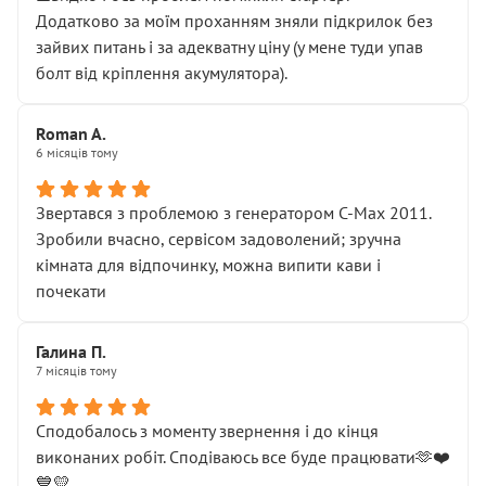
Додатково за моїм проханням зняли підкрилок без
зайвих питань і за адекватну ціну (у мене туди упав
болт від кріплення акумулятора).
Roman A.
6 місяців тому
Звертався з проблемою з генератором C-Max 2011.
Зробили вчасно, сервісом задоволений; зручна
кімната для відпочинку, можна випити кави і
почекати
Галина П.
7 місяців тому
Сподобалось з моменту звернення і до кінця
виконаних робіт. Сподіваюсь все буде працювати🫶❤️
💙💛