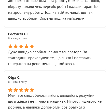
авто вже готово. Оплата за роботу можлива карткою,
новий власник, не застяг в полі))
відразу видали чек, перелік робіт і надали гарантію
Але після нинішнього візиту такі дрібниці вже не
на зроблену роботу. Подяка всій команді, що так
здаються дрібницями.
швидко зробили! Окрема подяка майстеру-
Я — клієнт, який працює на довірі, і саме її цей сервіс
приймальнику Олександру: всі чітко та по суті.
серйозно підірвав.
Молодці! Однозначно буду радити своїм знайомим
Хотілося б більше:
Ростислав С.
звертатися до цього автосервісу.
8 місяців тому
• належної уваги до авто
• прозорості в роботах і рахунках
• реальної діагностики, а не формального
Дуже швидко зробили ремонт генератора. За
“подивились і поїхав”
тригодини, враховуючи те, що зняти і поставити
На жаль, складається враження, що сервіс працює не
генератор на рено меган ще той квест.
на якість, а “аби швидше і дорожче”. Саме це і псує
загальне враження та бажання повертатися.
Olga С.
Стосовно комунікації - все добре
8 місяців тому
Мені все сподобалося, якість, швидкість, розуміння
що я жінка і не тямлю в машинах. Нічого лишнього не
робили, а навпаки допомогли розібратися з