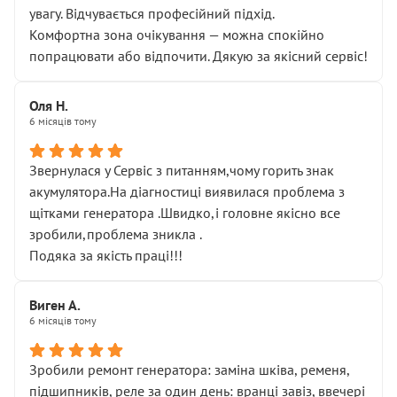
увагу. Відчувається професійний підхід.
Комфортна зона очікування — можна спокійно
попрацювати або відпочити. Дякую за якісний сервіс!
Оля Н.
6 місяців тому
Звернулася у Сервіс з питанням,чому горить знак
акумулятора.На діагностиці виявилася проблема з
щітками генератора .Швидко,і головне якісно все
зробили,проблема зникла .
Подяка за якість праці!!!
Виген А.
6 місяців тому
Зробили ремонт генератора: заміна шківа, ременя,
підшипників, реле за один день: вранці завіз, ввечері