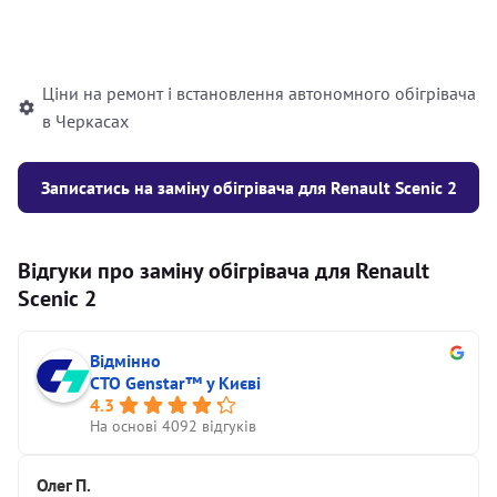
Встановлення рідинного
10000
грн
автономного опалювача
Ціни на ремонт і встановлення автономного обігрівача
в Черкасах
Записатись на заміну обігрівача для Renault Scenic 2
Відгуки про заміну обігрівача для Renault
Scenic 2
Відмінно
СТО Genstar™ у Києві
4.3
На основі 4092 відгуків
Олег П.