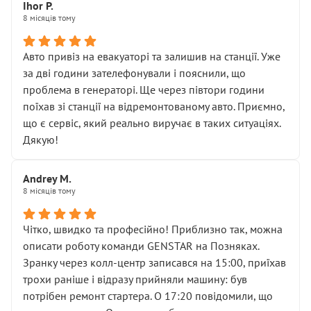
Далі ситуація тільки погіршилась:
Ihor P.
8 місяців тому
• сказали, що тепер “потрібно знімати колеса”
• що біля авто стояти вже не можна
• почали озвучувати купу додаткових робіт без
Авто привіз на евакуаторі та залишив на станції. Уже
чіткого пояснення
за дві години зателефонували і пояснили, що
( ну все зняли та доробили) дякую!
проблема в генераторі. Ще через півтори години
Окремий момент, який виглядає абсурдно:
поїхав зі станції на відремонтованому авто. Приємно,
мені заявили, що бачок гальмівної рідини потрібно
що є сервіс, який реально виручає в таких ситуаціях.
міняти разом із головним гальмівним циліндром у
Дякую!
зборі.
Для людини, яка хоча б трохи розуміється на техніці,
Andrey M.
це звучить як мінімум непрофесійно, а як максимум —
8 місяців тому
спроба продати дорогий вузол замість елементарних
ущільнювачів.
Чітко, швидко та професійно! Приблизно так, можна
Що прикро — це не перший мій візит. Раніше міняв у
описати роботу команди GENSTAR на Позняках.
вас стартер, і тоді сервіс наче справив хороше
Зранку через колл-центр записався на 15:00, приїхав
враження. Але згодом знайшов декілька гайок під
трохи раніше і відразу прийняли машину: був
лобовим склом. Мені пояснили, що це “старі гайки, які
потрібен ремонт стартера. О 17:20 повідомили, що
відкручували”, і попросили не хвилюватися. ( надіюсь