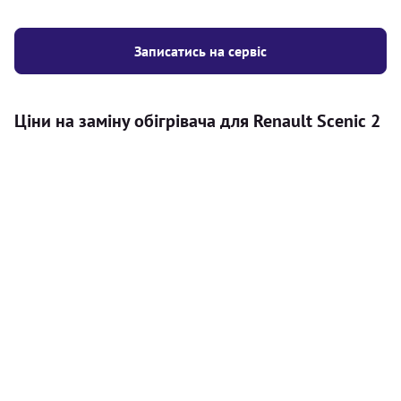
Записатись на сервіс
Ціни на заміну обігрівача для Renault Scenic 2
Послуга
Ціна
Автономний обігрівач
Безкоштовний розрахунок ціни
Безкоштовно
установки автономного обігрівача
Встановлення повітряного
8000
грн
автономного опалювача