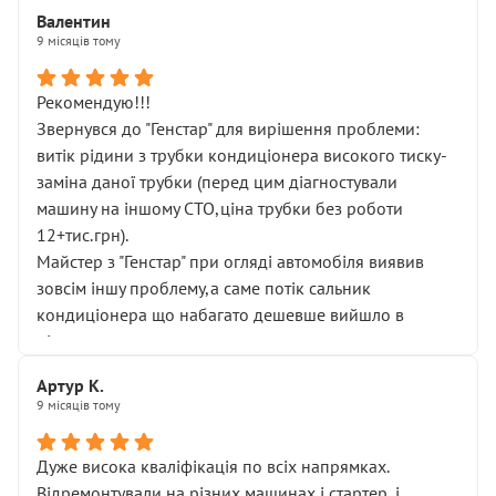
Валентин
9 місяців тому
Рекомендую!!!
Звернувся до "Генстар" для вирішення проблеми:
витік рідини з трубки кондиціонера високого тиску-
заміна даної трубки (перед цим діагностували
машину на іншому СТО,ціна трубки без роботи
12+тис.грн).
Майстер з "Генстар" при огляді автомобіля виявив
зовсім іншу проблему,а саме потік сальник
кондиціонера що набагато дешевше вийшло в
підсумку.
Дуже дякую за швидкий і професійний ремонт!
Артур К.
9 місяців тому
Дуже висока кваліфікація по всіх напрямках.
Відремонтували на різних машинах і стартер, і