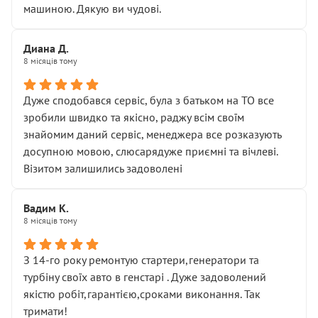
машиною. Дякую ви чудові.
Диана Д.
8 місяців тому
Дуже сподобався сервіс, була з батьком на ТО все
зробили швидко та якісно, раджу всім своїм
знайомим даний сервіс, менеджера все розказують
досупною мовою, слюсарядуже приємні та вічлеві.
Візитом залишились задоволені
Вадим К.
8 місяців тому
З 14-го року ремонтую стартери,генератори та
турбіну своїх авто в генстарі . Дуже задоволений
якістю робіт,гарантією,сроками виконання. Так
тримати!