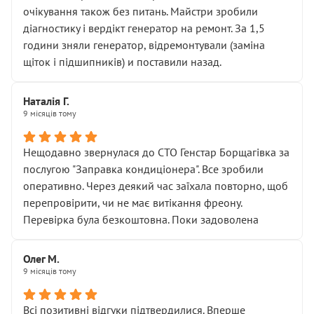
очікування також без питань. Майстри зробили
діагностику і вердікт генератор на ремонт. За 1,5
години зняли генератор, відремонтували (заміна
щіток і підшипників) и поставили назад.
Наталія Г.
9 місяців тому
Нещодавно звернулася до СТО Генстар Борщагівка за
послугою "Заправка кондиціонера". Все зробили
оперативно. Через деякий час заїхала повторно, щоб
перепровірити, чи не має витікання фреону.
Перевірка була безкоштовна. Поки задоволена
Олег М.
9 місяців тому
Всі позитивні відгуки підтвердилися. Вперше