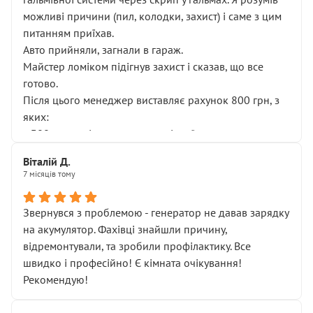
можливі причини (пил, колодки, захист) і саме з цим
питанням приїхав.
Авто прийняли, загнали в гараж.
Майстер ломіком підігнув захист і сказав, що все
готово.
Після цього менеджер виставляє рахунок 800 грн, з
яких:
• 300 грн — діагностика гальмівної системи
• 500 грн — діагностика ходової, яку я НЕ замовляв і
Віталій Д.
НЕ погоджував
7 місяців тому
Я оплатив, але одразу звернув увагу, що це нав’язана
послуга. Тим більше, я був поруч і жодної реальної
Звернувся з проблемою - генератор не давав зарядку
діагностики ходової не проводилось. Після
на акумулятор. Фахівці знайшли причину,
зауваження гроші за цю “послугу” повернули, що
відремонтували, та зробили профілактику. Все
лише підтвердило мою правоту.
швидко і професійно! Є кімната очікування!
Але головне — я виїжджаю з боксу, і скрип у гальмах
Рекомендую!
залишився таким самим, як і був. Тобто оплачена
“діагностика гальм” фактично нічого не дала.