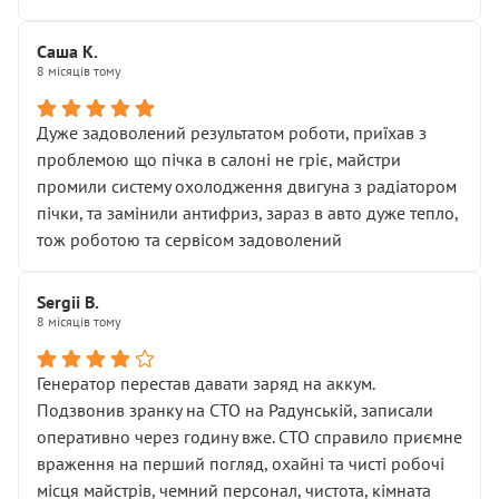
Саша К.
8 місяців тому
Дуже задоволений результатом роботи, приїхав з
проблемою що пічка в салоні не гріє, майстри
промили систему охолодження двигуна з радіатором
пічки, та замінили антифриз, зараз в авто дуже тепло,
тож роботою та сервісом задоволений
Sergii B.
8 місяців тому
Генератор перестав давати заряд на аккум.
Подзвонив зранку на СТО на Радунській, записали
оперативно через годину вже. СТО справило приємне
враження на перший погляд, охайні та чисті робочі
місця майстрів, чемний персонал, чистота, кімната