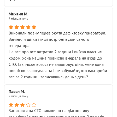
Михаил М.
7 місяців тому
Виконали повну перевірку та дефіктовку генератора.
Замінили щітки і інші потрібні вузли самого
генератора.
На все про все витратив 2 години і виїхав власним
ходом, хоча машина повністю вмерала на вʼїзді до
СТО. Так, може когось не влаштовує ціна, мене вона
повністю влаштувала та і не забувайте, хто вам зроби
все за 2 години і записавшись день в день?
Павел М.
7 місяців тому
Записався на СТО виключно на діагностику
гальмівної системи через скрип у гальмах. Я розумів