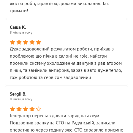
якістю робіт,гарантією,сроками виконання. Так
тримати!
Саша К.
8 місяців тому
Дуже задоволений результатом роботи, приїхав з
проблемою що пічка в салоні не гріє, майстри
промили систему охолодження двигуна з радіатором
пічки, та замінили антифриз, зараз в авто дуже тепло,
тож роботою та сервісом задоволений
Sergii B.
8 місяців тому
Генератор перестав давати заряд на аккум.
Подзвонив зранку на СТО на Радунській, записали
оперативно через годину вже. СТО справило приємне