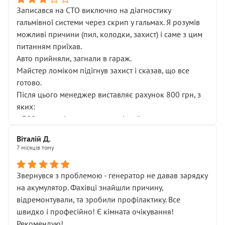
Записався на СТО виключно на діагностику
гальмівної системи через скрип у гальмах. Я розумів
можливі причини (пил, колодки, захист) і саме з цим
питанням приїхав.
Авто прийняли, загнали в гараж.
Майстер ломіком підігнув захист і сказав, що все
готово.
Після цього менеджер виставляє рахунок 800 грн, з
яких:
• 300 грн — діагностика гальмівної системи
• 500 грн — діагностика ходової, яку я НЕ замовляв і
Віталій Д.
НЕ погоджував
7 місяців тому
Я оплатив, але одразу звернув увагу, що це нав’язана
послуга. Тим більше, я був поруч і жодної реальної
Звернувся з проблемою - генератор не давав зарядку
діагностики ходової не проводилось. Після
на акумулятор. Фахівці знайшли причину,
зауваження гроші за цю “послугу” повернули, що
відремонтували, та зробили профілактику. Все
лише підтвердило мою правоту.
швидко і професійно! Є кімната очікування!
Але головне — я виїжджаю з боксу, і скрип у гальмах
Рекомендую!