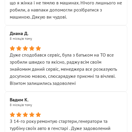
що я жінка і не тямлю в машинах. Нічого лишнього не
робили, а навпаки допомогли розібратися з
машиною. Дякую ви чудові.
Диана Д.
8 місяців тому
Дуже сподобався сервіс, була з батьком на ТО все
зробили швидко та якісно, раджу всім своїм
знайомим даний сервіс, менеджера все розказують
досупною мовою, слюсарядуже приємні та вічлеві.
Візитом залишились задоволені
Вадим К.
8 місяців тому
З 14-го року ремонтую стартери,генератори та
турбіну своїх авто в генстарі . Дуже задоволений