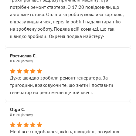
лобовим склом. Мені пояснили, що це “старі гайки, які
потрібен ремонт стартера. О 17:20 повідомили, що
відкручували”, і попросили не хвилюватися. ( надіюсь
авто вже готово. Оплата за роботу можлива карткою,
новий власник, не застяг в полі))
відразу видали чек, перелік робіт і надали гарантію
Але після нинішнього візиту такі дрібниці вже не
на зроблену роботу. Подяка всій команді, що так
здаються дрібницями.
швидко зробили! Окрема подяка майстеру-
Я — клієнт, який працює на довірі, і саме її цей сервіс
приймальнику Олександру: всі чітко та по суті.
серйозно підірвав.
Молодці! Однозначно буду радити своїм знайомим
Хотілося б більше:
Ростислав С.
звертатися до цього автосервісу.
8 місяців тому
• належної уваги до авто
• прозорості в роботах і рахунках
• реальної діагностики, а не формального
Дуже швидко зробили ремонт генератора. За
“подивились і поїхав”
тригодини, враховуючи те, що зняти і поставити
На жаль, складається враження, що сервіс працює не
генератор на рено меган ще той квест.
на якість, а “аби швидше і дорожче”. Саме це і псує
загальне враження та бажання повертатися.
Olga С.
Стосовно комунікації - все добре
8 місяців тому
Мені все сподобалося, якість, швидкість, розуміння