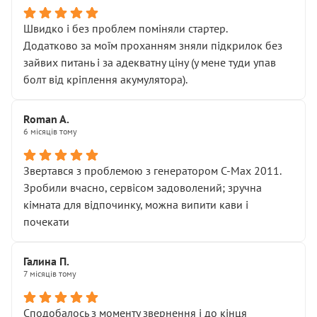
Швидко і без проблем поміняли стартер.
Додатково за моїм проханням зняли підкрилок без
зайвих питань і за адекватну ціну (у мене туди упав
болт від кріплення акумулятора).
Roman A.
6 місяців тому
Звертався з проблемою з генератором C-Max 2011.
Зробили вчасно, сервісом задоволений; зручна
кімната для відпочинку, можна випити кави і
почекати
Галина П.
7 місяців тому
Сподобалось з моменту звернення і до кінця