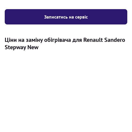
Записатись на сервіс
Ціни на заміну обігрівача для Renault Sandero
Stepway New
Послуга
Ціна
Автономний обігрівач
Безкоштовний розрахунок ціни
Безкоштовно
установки автономного обігрівача
Встановлення повітряного
8000
грн
автономного опалювача