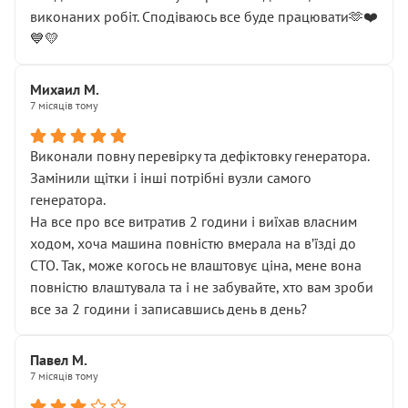
виконаних робіт. Сподіваюсь все буде працювати🫶❤️
💙💛
Михаил М.
7 місяців тому
Виконали повну перевірку та дефіктовку генератора.
Замінили щітки і інші потрібні вузли самого
генератора.
На все про все витратив 2 години і виїхав власним
ходом, хоча машина повністю вмерала на вʼїзді до
СТО. Так, може когось не влаштовує ціна, мене вона
повністю влаштувала та і не забувайте, хто вам зроби
все за 2 години і записавшись день в день?
Павел М.
7 місяців тому