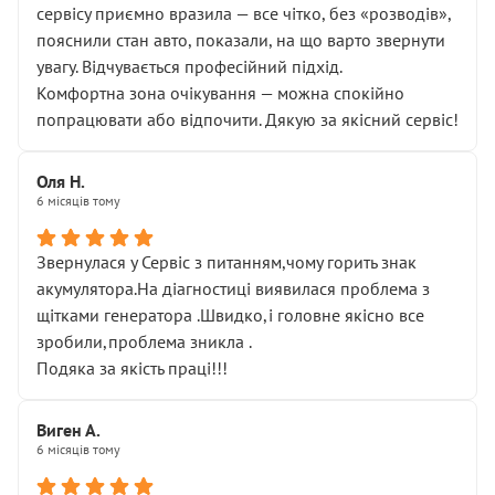
сервісу приємно вразила — все чітко, без «розводів»,
пояснили стан авто, показали, на що варто звернути
увагу. Відчувається професійний підхід.
Комфортна зона очікування — можна спокійно
попрацювати або відпочити. Дякую за якісний сервіс!
Оля Н.
6 місяців тому
Звернулася у Сервіс з питанням,чому горить знак
акумулятора.На діагностиці виявилася проблема з
щітками генератора .Швидко,і головне якісно все
зробили,проблема зникла .
Подяка за якість праці!!!
Виген А.
6 місяців тому