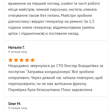
враження на перший погляд, охайні та чисті робочі
місця майстрів, чемний персонал, чистота, кімната
очікування також без питань. Майстри зробили
діагностику і вердікт генератор на ремонт. За 1,5
години зняли генератор, відремонтували (заміна
щіток і підшипників) и поставили назад.
Наталія Г.
9 місяців тому
Нещодавно звернулася до СТО Генстар Борщагівка за
послугою "Заправка кондиціонера". Все зробили
оперативно. Через деякий час заїхала повторно, щоб
перепровірити, чи не має витікання фреону.
Перевірка була безкоштовна. Поки задоволена
Олег М.
9 місяців тому