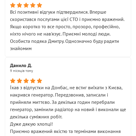
Всі позитивні відгуки підтвердилися. Вперше
скористався послугами цієї СТО і приємно вражений.
Якщо коротко то все просто, прозоро, професійно,
ніхто нічого не нав'язує. Приємні молоді люди.
Особиста подяка Дмитру. Однозначно буду радити
знайомим
Данило Д.
9 місяців тому
Їхав з відпустки на Донбас, не встиг виїхати з Києва,
накрився генератор. Передзвонив, записали і
прийняли миттєво. За декілька годин перебрали
генератор, замінили радіатор на новий і виконали ще
декілька суміжних робіт.
Дуже дякую хлопці!
Приємно вражений якістю та термінами виконання