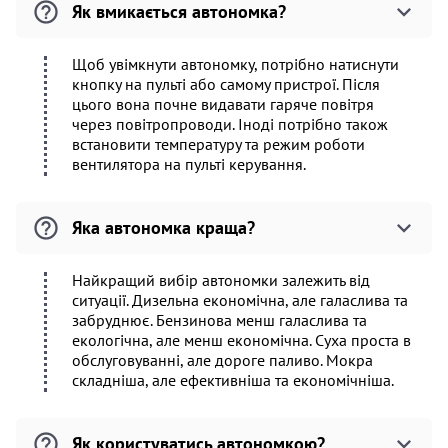
Як вмикається автономка?
Щоб увімкнути автономку, потрібно натиснути
кнопку на пульті або самому пристрої. Після
цього вона почне видавати гаряче повітря
через повітропроводи. Іноді потрібно також
встановити температуру та режим роботи
вентилятора на пульті керування.
Яка автономка краща?
Найкращий вибір автономки залежить від
ситуації. Дизельна економічна, але галаслива та
забруднює. Бензинова менш галаслива та
екологічна, але менш економічна. Суха проста в
обслуговуванні, але дороге паливо. Мокра
складніша, але ефективніша та економічніша.
Як користуватись автономкою?