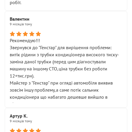
робіт.
Валентин
9 місяців тому
Рекомендую!!!
Звернувся до "Генстар" для вирішення проблеми:
витік рідини з трубки кондиціонера високого тиску-
заміна даної трубки (перед цим діагностували
машину на іншому СТО,ціна трубки без роботи
12+тис.грн).
Майстер з "Генстар" при огляді автомобіля виявив
зовсім іншу проблему,а саме потік сальник
кондиціонера що набагато дешевше вийшло в
підсумку.
Дуже дякую за швидкий і професійний ремонт!
Артур К.
9 місяців тому