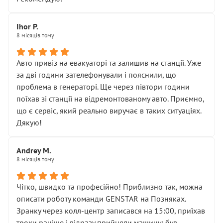
залишився таким самим, як і був. Тобто оплачена
“діагностика гальм” фактично нічого не дала.
Далі ситуація тільки погіршилась:
Ihor P.
8 місяців тому
• сказали, що тепер “потрібно знімати колеса”
• що біля авто стояти вже не можна
• почали озвучувати купу додаткових робіт без
Авто привіз на евакуаторі та залишив на станції. Уже
чіткого пояснення
за дві години зателефонували і пояснили, що
( ну все зняли та доробили) дякую!
проблема в генераторі. Ще через півтори години
Окремий момент, який виглядає абсурдно:
поїхав зі станції на відремонтованому авто. Приємно,
мені заявили, що бачок гальмівної рідини потрібно
що є сервіс, який реально виручає в таких ситуаціях.
міняти разом із головним гальмівним циліндром у
Дякую!
зборі.
Для людини, яка хоча б трохи розуміється на техніці,
Andrey M.
це звучить як мінімум непрофесійно, а як максимум —
8 місяців тому
спроба продати дорогий вузол замість елементарних
ущільнювачів.
Чітко, швидко та професійно! Приблизно так, можна
Що прикро — це не перший мій візит. Раніше міняв у
описати роботу команди GENSTAR на Позняках.
вас стартер, і тоді сервіс наче справив хороше
Зранку через колл-центр записався на 15:00, приїхав
враження. Але згодом знайшов декілька гайок під
трохи раніше і відразу прийняли машину: був