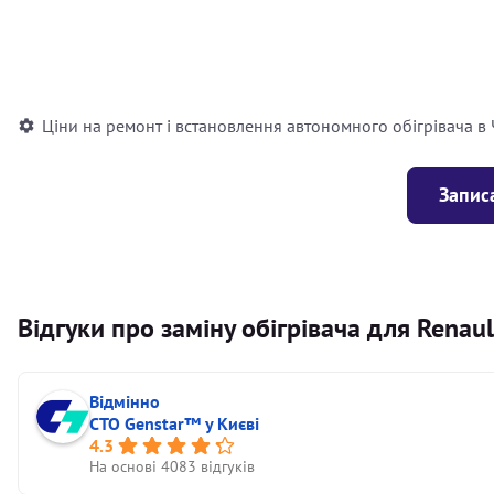
Встановлення повітряного автономного опалювача
Встановлення рідинного автономного опалювача
Ціни на ремонт і встановлення автономного обігрівача в
Запис
Відгуки про заміну обігрівача для Rena
Відмінно
СТО Genstar™ у Києві
4.3
На основі 4083 відгуків