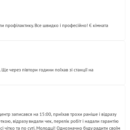
ли профілактику. Все швидко і професійно! Є кімната
ати дорогий вузол замість елементарних ущільнювачів.
м знайшов декілька гайок під лобовим склом. Мені
 Ще через півтори години поїхав зі станції на
ня та бажання повертатися.
нтр записався на 15:00, приїхав трохи раніше і відразу
кою, відразу видали чек, перелік робіт і надали гарантію
 чітко та по суті. Молодці! Однозначно буду радити своїм