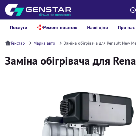
Послуги
Ремонт поштою
Наші ціни
Про нас
Генстар
Марка авто
Заміна обігрівача для Renault New M
Заміна обігрівача для Ren