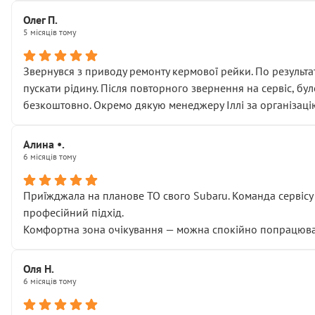
Олег П.
5 місяців тому
Звернувся з приводу ремонту кермової рейки. По результат
пускати рідину. Після повторного звернення на сервіс, бу
безкоштовно. Окремо дякую менеджеру Іллі за організаці
Алина •.
6 місяців тому
Приїжджала на планове ТО свого Subaru. Команда сервісу п
професійний підхід.
Комфортна зона очікування — можна спокійно попрацювати
Оля Н.
6 місяців тому