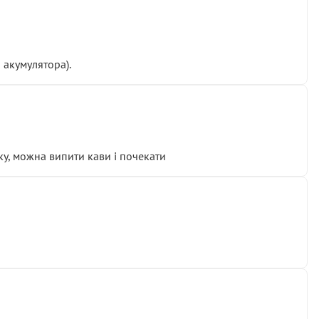
 акумулятора).
у, можна випити кави і почекати