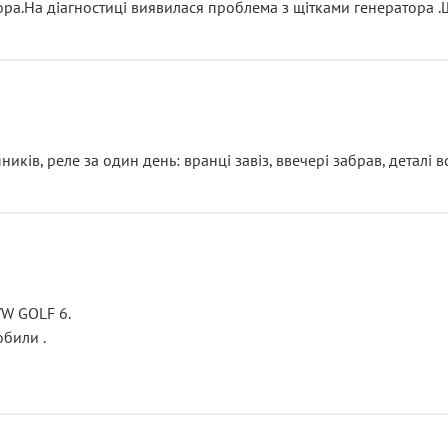
тора.На діагностиці виявилася проблема з щітками генератора 
ків, реле за один день: вранці завіз, ввечері забрав, деталі в
VW GOLF 6.
били .