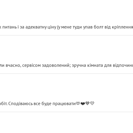
итань і за адекватну ціну (у мене туди упав болт від кріплення
и вчасно, сервісом задоволений; зручна кімната для відпочинк
обіт. Сподіваюсь все буде працювати🫶❤️💙💛