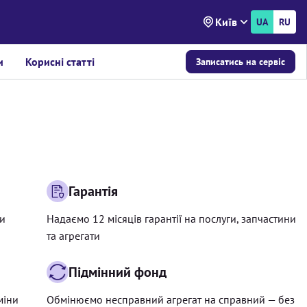
Київ
UA
RU
и
Корисні статті
Записатись на сервіс
Гарантія
ри
Надаємо 12 місяців гарантії на послуги, запчастини
та агрегати
Підмінний фонд
міни
Обмінюємо несправний агрегат на справний — без