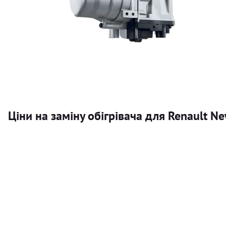
Ціни на заміну обігрівача для Renault 
Послуга
Автономний обігрівач
Безкоштовний розрахунок ціни установки автономного об