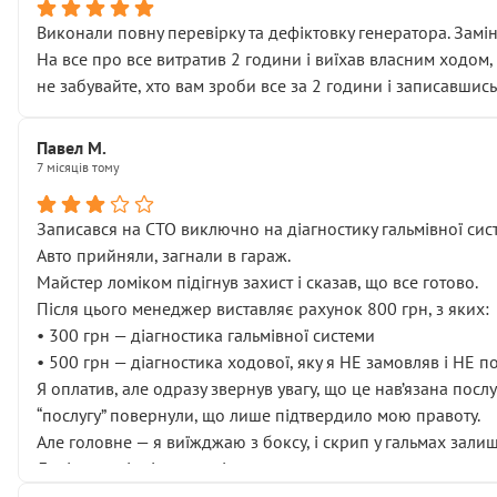
Виконали повну перевірку та дефіктовку генератора. Замін
На все про все витратив 2 години і виїхав власним ходом,
не забувайте, хто вам зроби все за 2 години і записавшись
Павел М.
7 місяців тому
Записався на СТО виключно на діагностику гальмівної сист
Авто прийняли, загнали в гараж.
Майстер ломіком підігнув захист і сказав, що все готово.
Після цього менеджер виставляє рахунок 800 грн, з яких:
• 300 грн — діагностика гальмівної системи
• 500 грн — діагностика ходової, яку я НЕ замовляв і НЕ 
Я оплатив, але одразу звернув увагу, що це нав’язана посл
“послугу” повернули, що лише підтвердило мою правоту.
Але головне — я виїжджаю з боксу, і скрип у гальмах залиш
Далі ситуація тільки погіршилась:
• сказали, що тепер “потрібно знімати колеса”