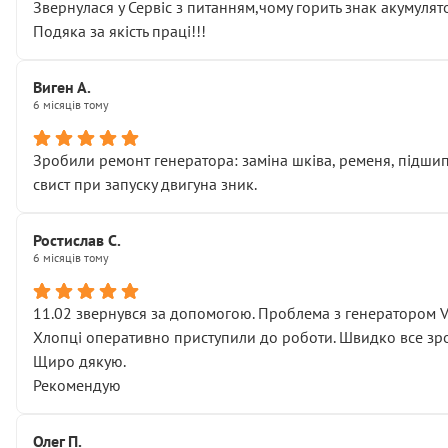
Звернулася у Сервіс з питанням,чому горить знак акумуля
Подяка за якість праці!!!
Виген А.
6 місяців тому
Зробили ремонт генератора: заміна шківа, ременя, підшипни
свист при запуску двигуна зник.
Ростислав С.
6 місяців тому
11.02 звернувся за допомогою. Проблема з генератором 
Хлопці оперативно приступили до роботи. Швидко все зро
Щиро дякую.
Рекомендую
Олег П.