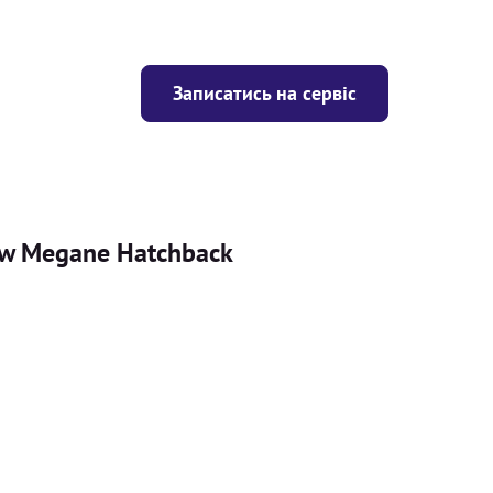
Записатись на сервіс
New Megane Hatchback
Ціна
ігрівача
Безкоштовно