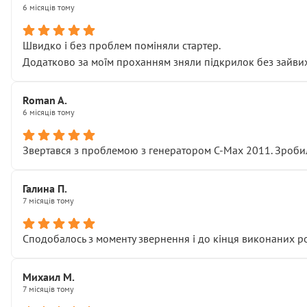
6 місяців тому
Швидко і без проблем поміняли стартер.
Додатково за моїм проханням зняли підкрилок без зайвих п
Roman A.
6 місяців тому
Звертався з проблемою з генератором C-Max 2011. Зробил
Галина П.
7 місяців тому
Сподобалось з моменту звернення і до кінця виконаних р
Михаил М.
7 місяців тому