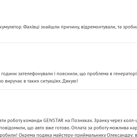
ояснення
кумулятор. Фахівці знайшли причину, відремонтували, та зроби
 разом із головним гальмівним циліндром у зборі.
звучить як мінімум непрофесійно, а як максимум — спроба прод
тартер, і тоді сервіс наче справив хороше враження. Але згодо
и не хвилюватися. ( надіюсь новий власник, не застяг в полі))
я дрібницями.
йозно підірвав.
ві години зателефонували і пояснили, що проблема в генераторі.
о виручає в таких ситуаціях. Дякую!
їхав”
ість, а “аби швидше і дорожче”. Саме це і псує загальне вражен
ти роботу команди GENSTAR на Позняках. Зранку через колл-це
овідомили, що авто вже готово. Оплата за роботу можлива карт
зробили! Окрема подяка майстеру-приймальнику Олександру: всі