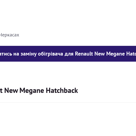
8000
грн
10000
грн
 Черкасах
атись на заміну обігрівача для Renault New Megane Hat
ult New Megane Hatchback