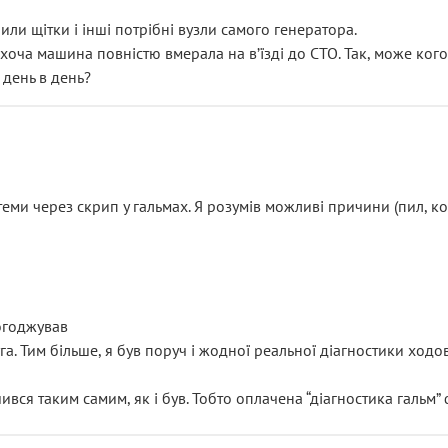
или щітки і інші потрібні вузли самого генератора.
 хоча машина повністю вмерала на вʼїзді до СТО. Так, може кого
 день в день?
еми через скрип у гальмах. Я розумів можливі причини (пил, кол
погоджував
уга. Тим більше, я був поруч і жодної реальної діагностики ход
ився таким самим, як і був. Тобто оплачена “діагностика гальм”