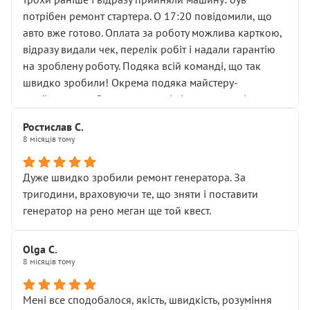
лобовим склом. Мені пояснили, що це “старі гайки, які
потрібен ремонт стартера. О 17:20 повідомили, що
відкручували”, і попросили не хвилюватися. ( надіюсь
авто вже готово. Оплата за роботу можлива карткою,
новий власник, не застяг в полі))
відразу видали чек, перелік робіт і надали гарантію
Але після нинішнього візиту такі дрібниці вже не
на зроблену роботу. Подяка всій команді, що так
здаються дрібницями.
швидко зробили! Окрема подяка майстеру-
Я — клієнт, який працює на довірі, і саме її цей сервіс
приймальнику Олександру: всі чітко та по суті.
серйозно підірвав.
Молодці! Однозначно буду радити своїм знайомим
Хотілося б більше:
Ростислав С.
звертатися до цього автосервісу.
8 місяців тому
• належної уваги до авто
• прозорості в роботах і рахунках
• реальної діагностики, а не формального
Дуже швидко зробили ремонт генератора. За
“подивились і поїхав”
тригодини, враховуючи те, що зняти і поставити
На жаль, складається враження, що сервіс працює не
генератор на рено меган ще той квест.
на якість, а “аби швидше і дорожче”. Саме це і псує
загальне враження та бажання повертатися.
Olga С.
Стосовно комунікації - все добре
8 місяців тому
Мені все сподобалося, якість, швидкість, розуміння