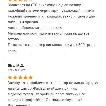
Записався на СТО виключно на діагностику
гальмівної системи через скрип у гальмах. Я розумів
можливі причини (пил, колодки, захист) і саме з цим
питанням приїхав.
Авто прийняли, загнали в гараж.
Майстер ломіком підігнув захист і сказав, що все
готово.
Після цього менеджер виставляє рахунок 800 грн, з
яких:
• 300 грн — діагностика гальмівної системи
• 500 грн — діагностика ходової, яку я НЕ замовляв і
Віталій Д.
НЕ погоджував
7 місяців тому
Я оплатив, але одразу звернув увагу, що це нав’язана
послуга. Тим більше, я був поруч і жодної реальної
Звернувся з проблемою - генератор не давав зарядку
діагностики ходової не проводилось. Після
на акумулятор. Фахівці знайшли причину,
зауваження гроші за цю “послугу” повернули, що
відремонтували, та зробили профілактику. Все
лише підтвердило мою правоту.
швидко і професійно! Є кімната очікування!
Але головне — я виїжджаю з боксу, і скрип у гальмах
Рекомендую!