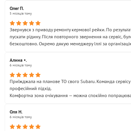
Олег П.
5 місяців тому
Звернувся з приводу ремонту кермової рейки. По результат
пускати рідину. Після повторного звернення на сервіс, бу
безкоштовно. Окремо дякую менеджеру Іллі за організаці
Алина •.
6 місяців тому
Приїжджала на планове ТО свого Subaru. Команда сервісу п
професійний підхід.
Комфортна зона очікування — можна спокійно попрацювати
Оля Н.
6 місяців тому