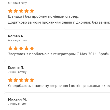
6 місяців тому
Швидко і без проблем поміняли стартер.
Додатково за моїм проханням зняли підкрилок без зайвих п
Roman A.
6 місяців тому
Звертався з проблемою з генератором C-Max 2011. Зробил
Галина П.
7 місяців тому
Сподобалось з моменту звернення і до кінця виконаних р
Михаил М.
7 місяців тому