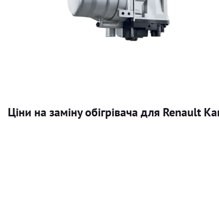
Ціни на заміну обігрівача для Renault K
Послуга
Автономний обігрівач
Безкоштовний розрахунок ціни установки автономного об