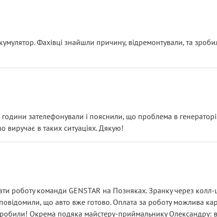
ояснення
кумулятор. Фахівці знайшли причину, відремонтували, та зроби
 разом із головним гальмівним циліндром у зборі.
звучить як мінімум непрофесійно, а як максимум — спроба прод
тартер, і тоді сервіс наче справив хороше враження. Але згодо
и не хвилюватися. ( надіюсь новий власник, не застяг в полі))
я дрібницями.
йозно підірвав.
ві години зателефонували і пояснили, що проблема в генераторі.
о виручає в таких ситуаціях. Дякую!
їхав”
ість, а “аби швидше і дорожче”. Саме це і псує загальне вражен
ти роботу команди GENSTAR на Позняках. Зранку через колл-це
овідомили, що авто вже готово. Оплата за роботу можлива карт
зробили! Окрема подяка майстеру-приймальнику Олександру: всі