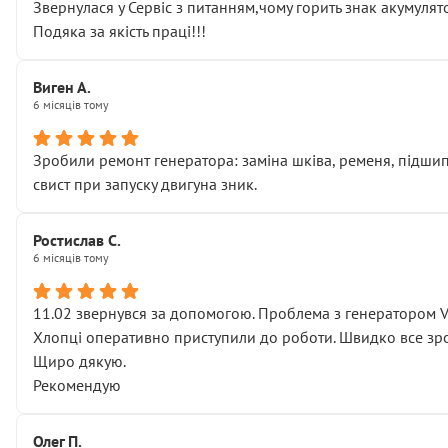
Звернулася у Сервіс з питанням,чому горить знак акумуля
Подяка за якість праці!!!
Виген А.
6 місяців тому
Зробили ремонт генератора: заміна шківа, ременя, підшипни
свист при запуску двигуна зник.
Ростислав С.
6 місяців тому
11.02 звернувся за допомогою. Проблема з генератором 
Хлопці оперативно приступили до роботи. Швидко все зро
Щиро дякую.
Рекомендую
Олег П.