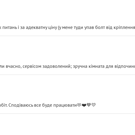
итань і за адекватну ціну (у мене туди упав болт від кріплення
и вчасно, сервісом задоволений; зручна кімната для відпочинк
обіт. Сподіваюсь все буде працювати🫶❤️💙💛