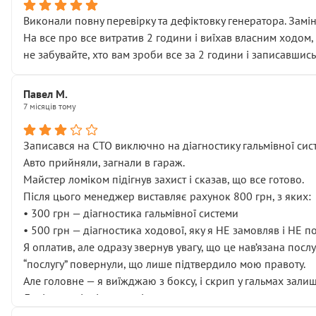
Виконали повну перевірку та дефіктовку генератора. Замін
На все про все витратив 2 години і виїхав власним ходом,
не забувайте, хто вам зроби все за 2 години і записавшись
Павел М.
7 місяців тому
Записався на СТО виключно на діагностику гальмівної сист
Авто прийняли, загнали в гараж.
Майстер ломіком підігнув захист і сказав, що все готово.
Після цього менеджер виставляє рахунок 800 грн, з яких:
• 300 грн — діагностика гальмівної системи
• 500 грн — діагностика ходової, яку я НЕ замовляв і НЕ 
Я оплатив, але одразу звернув увагу, що це нав’язана посл
“послугу” повернули, що лише підтвердило мою правоту.
Але головне — я виїжджаю з боксу, і скрип у гальмах залиш
Далі ситуація тільки погіршилась:
• сказали, що тепер “потрібно знімати колеса”