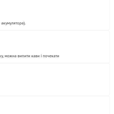
 акумулятора).
у, можна випити кави і почекати