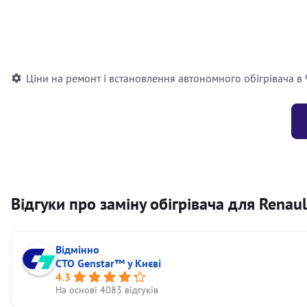
Встановлення повітряного автономного опалювача
Встановлення рідинного автономного опалювача
Ціни на ремонт і встановлення автономного обігрівача в
Відгуки про заміну обігрівача для Renau
Відмінно
СТО Genstar™ у Києві
4.3
На основі 4083 відгуків