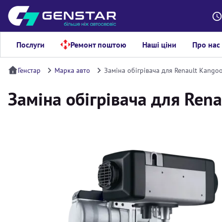
Послуги
Ремонт поштою
Наші ціни
Про нас
Генстар
Марка авто
Заміна обігрівача для Renault Kango
Заміна обігрівача для Rena