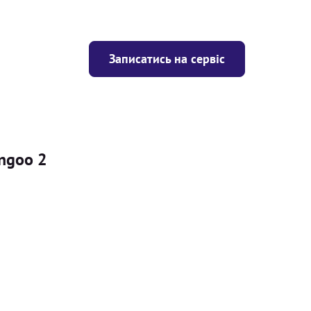
Записатись на сервіс
angoo 2
Ціна
ігрівача
Безкоштовно