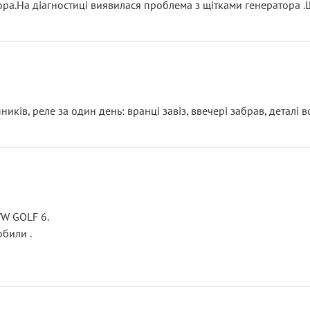
тора.На діагностиці виявилася проблема з щітками генератора 
ків, реле за один день: вранці завіз, ввечері забрав, деталі в
VW GOLF 6.
били .