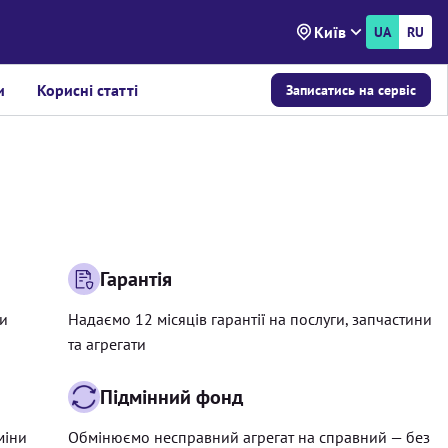
Київ
UA
RU
и
Корисні статті
Записатись на сервіс
Гарантія
ри
Надаємо 12 місяців гарантії на послуги, запчастини
та агрегати
Підмінний фонд
міни
Обмінюємо несправний агрегат на справний — без