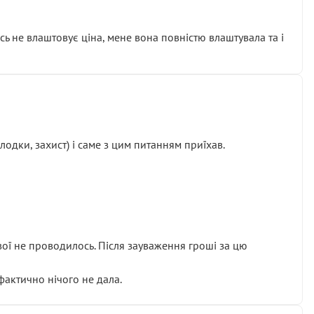
сь не влаштовує ціна, мене вона повністю влаштувала та і
одки, захист) і саме з цим питанням приїхав.
ової не проводилось. Після зауваження гроші за цю
 фактично нічого не дала.