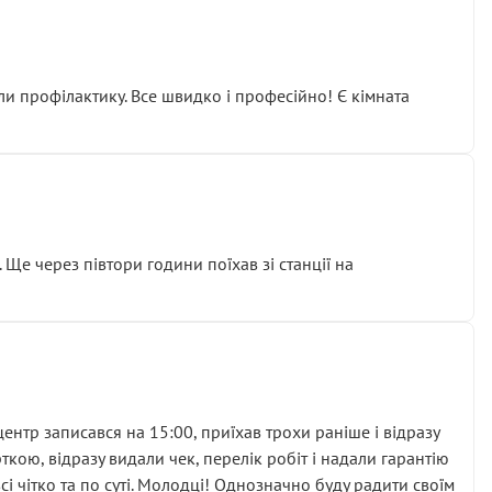
ли профілактику. Все швидко і професійно! Є кімната
ати дорогий вузол замість елементарних ущільнювачів.
м знайшов декілька гайок під лобовим склом. Мені
 Ще через півтори години поїхав зі станції на
ня та бажання повертатися.
нтр записався на 15:00, приїхав трохи раніше і відразу
кою, відразу видали чек, перелік робіт і надали гарантію
 чітко та по суті. Молодці! Однозначно буду радити своїм