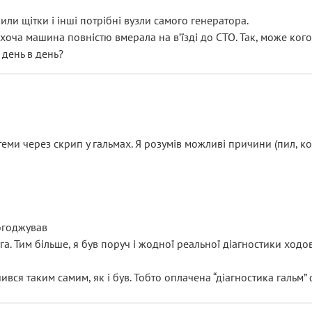
или щітки і інші потрібні вузли самого генератора.
 хоча машина повністю вмерала на вʼїзді до СТО. Так, може кого
 день в день?
еми через скрип у гальмах. Я розумів можливі причини (пил, кол
погоджував
уга. Тим більше, я був поруч і жодної реальної діагностики ход
ився таким самим, як і був. Тобто оплачена “діагностика гальм”