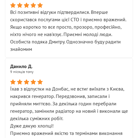
Всі позитивні відгуки підтвердилися. Вперше
скористався послугами цієї СТО і приємно вражений.
Якщо коротко то все просто, прозоро, професійно,
ніхто нічого не нав'язує. Приємні молоді люди.
Особиста подяка Дмитру. Однозначно буду радити
знайомим
Данило Д.
9 місяців тому
Їхав з відпустки на Донбас, не встиг виїхати з Києва,
накрився генератор. Передзвонив, записали і
прийняли миттєво. За декілька годин перебрали
генератор, замінили радіатор на новий і виконали ще
декілька суміжних робіт.
Дуже дякую хлопці!
Приємно вражений якістю та термінами виконання