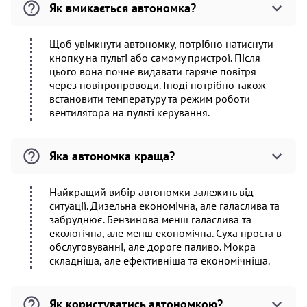
Як вмикається автономка?
Щоб увімкнути автономку, потрібно натиснути
кнопку на пульті або самому пристрої. Після
цього вона почне видавати гаряче повітря
через повітропроводи. Іноді потрібно також
встановити температуру та режим роботи
вентилятора на пульті керування.
Яка автономка краща?
Найкращий вибір автономки залежить від
ситуації. Дизельна економічна, але галаслива та
забруднює. Бензинова менш галаслива та
екологічна, але менш економічна. Суха проста в
обслуговуванні, але дороге паливо. Мокра
складніша, але ефективніша та економічніша.
Як користуватись автономкою?