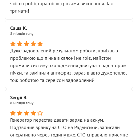
якістю робіт,гарантією,сроками виконання. Так
тримати!
Саша К.
8 місяців тому
Дуже задоволений результатом роботи, приїхав з
проблемою що пічка в салоні не гріє, майстри
промили систему охолодження двигуна з радіатором
пічки, та замінили антифриз, зараз в авто дуже тепло,
тож роботою та сервісом задоволений
Sergii B.
8 місяців тому
Генератор перестав давати заряд на аккум.
Подзвонив зранку на СТО на Радунській, записали
оперативно через годину вже. СТО справило приємне