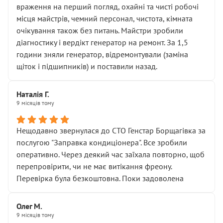
враження на перший погляд, охайні та чисті робочі
місця майстрів, чемний персонал, чистота, кімната
очікування також без питань. Майстри зробили
діагностику і вердікт генератор на ремонт. За 1,5
години зняли генератор, відремонтували (заміна
щіток і підшипників) и поставили назад.
Наталія Г.
9 місяців тому
Нещодавно звернулася до СТО Генстар Борщагівка за
послугою "Заправка кондиціонера". Все зробили
оперативно. Через деякий час заїхала повторно, щоб
перепровірити, чи не має витікання фреону.
Перевірка була безкоштовна. Поки задоволена
Олег М.
9 місяців тому