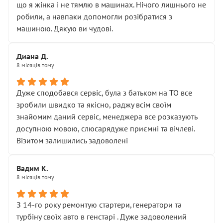
що я жінка і не тямлю в машинах. Нічого лишнього не
робили, а навпаки допомогли розібратися з
машиною. Дякую ви чудові.
Диана Д.
8 місяців тому
Дуже сподобався сервіс, була з батьком на ТО все
зробили швидко та якісно, раджу всім своїм
знайомим даний сервіс, менеджера все розказують
досупною мовою, слюсарядуже приємні та вічлеві.
Візитом залишились задоволені
Вадим К.
8 місяців тому
З 14-го року ремонтую стартери,генератори та
турбіну своїх авто в генстарі . Дуже задоволений