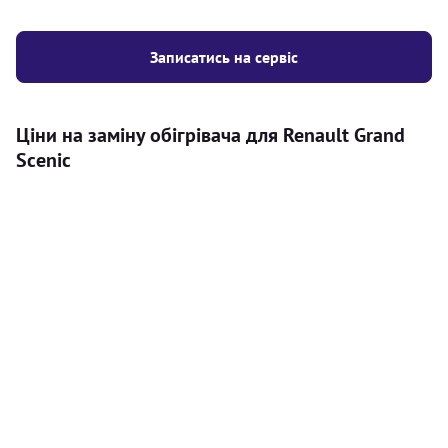
Записатись на сервіс
Ціни на заміну обігрівача для Renault Grand
Scenic
Послуга
Ціна
Автономний обігрівач
Безкоштовний розрахунок ціни
Безкоштовно
установки автономного обігрівача
Встановлення повітряного
8000
грн
автономного опалювача