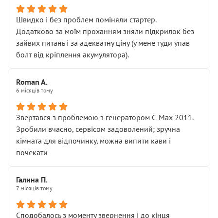
Швидко і без проблем поміняли стартер.
Додатково за моїм проханням зняли підкрилок без
зайвих питань і за адекватну ціну (у мене туди упав
болт від кріплення акумулятора).
Roman A.
6 місяців тому
Звертався з проблемою з генератором C-Max 2011.
Зробили вчасно, сервісом задоволений; зручна
кімната для відпочинку, можна випити кави і
почекати
Галина П.
7 місяців тому
Сподобалось з моменту звернення і до кінця