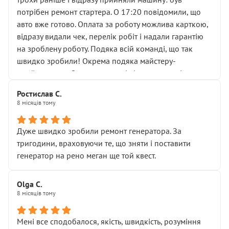
лобовим склом. Мені пояснили, що це “старі гайки, які
потрібен ремонт стартера. О 17:20 повідомили, що
відкручували”, і попросили не хвилюватися. ( надіюсь
авто вже готово. Оплата за роботу можлива карткою,
новий власник, не застяг в полі))
відразу видали чек, перелік робіт і надали гарантію
Але після нинішнього візиту такі дрібниці вже не
на зроблену роботу. Подяка всій команді, що так
здаються дрібницями.
швидко зробили! Окрема подяка майстеру-
Я — клієнт, який працює на довірі, і саме її цей сервіс
приймальнику Олександру: всі чітко та по суті.
серйозно підірвав.
Молодці! Однозначно буду радити своїм знайомим
Хотілося б більше:
Ростислав С.
звертатися до цього автосервісу.
8 місяців тому
• належної уваги до авто
• прозорості в роботах і рахунках
• реальної діагностики, а не формального
Дуже швидко зробили ремонт генератора. За
“подивились і поїхав”
тригодини, враховуючи те, що зняти і поставити
На жаль, складається враження, що сервіс працює не
генератор на рено меган ще той квест.
на якість, а “аби швидше і дорожче”. Саме це і псує
загальне враження та бажання повертатися.
Olga С.
Стосовно комунікації - все добре
8 місяців тому
Мені все сподобалося, якість, швидкість, розуміння