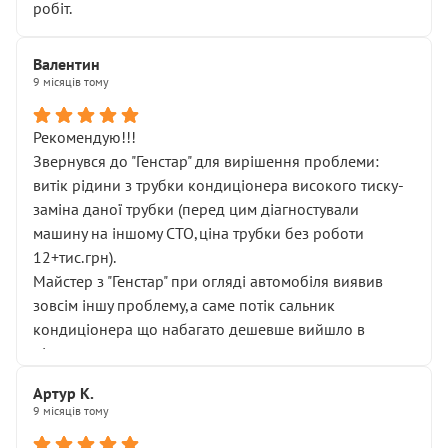
робіт.
Валентин
9 місяців тому
Рекомендую!!!
Звернувся до "Генстар" для вирішення проблеми:
витік рідини з трубки кондиціонера високого тиску-
заміна даної трубки (перед цим діагностували
машину на іншому СТО,ціна трубки без роботи
12+тис.грн).
Майстер з "Генстар" при огляді автомобіля виявив
зовсім іншу проблему,а саме потік сальник
кондиціонера що набагато дешевше вийшло в
підсумку.
Дуже дякую за швидкий і професійний ремонт!
Артур К.
9 місяців тому