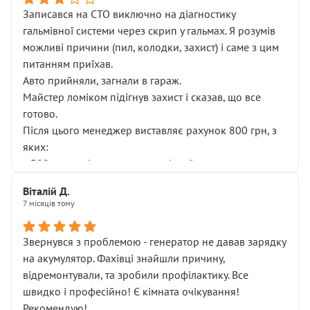
Записався на СТО виключно на діагностику
гальмівної системи через скрип у гальмах. Я розумів
можливі причини (пил, колодки, захист) і саме з цим
питанням приїхав.
Авто прийняли, загнали в гараж.
Майстер ломіком підігнув захист і сказав, що все
готово.
Після цього менеджер виставляє рахунок 800 грн, з
яких:
• 300 грн — діагностика гальмівної системи
• 500 грн — діагностика ходової, яку я НЕ замовляв і
Віталій Д.
НЕ погоджував
7 місяців тому
Я оплатив, але одразу звернув увагу, що це нав’язана
послуга. Тим більше, я був поруч і жодної реальної
Звернувся з проблемою - генератор не давав зарядку
діагностики ходової не проводилось. Після
на акумулятор. Фахівці знайшли причину,
зауваження гроші за цю “послугу” повернули, що
відремонтували, та зробили профілактику. Все
лише підтвердило мою правоту.
швидко і професійно! Є кімната очікування!
Але головне — я виїжджаю з боксу, і скрип у гальмах
Рекомендую!