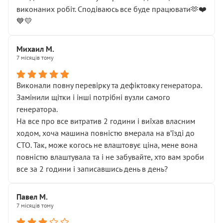
виконаних робіт. Сподіваюсь все буде працювати🫶❤️
💙💛
Михаил М.
7 місяців тому
Виконали повну перевірку та дефіктовку генератора.
Замінили щітки і інші потрібні вузли самого
генератора.
На все про все витратив 2 години і виїхав власним
ходом, хоча машина повністю вмерала на вʼїзді до
СТО. Так, може когось не влаштовує ціна, мене вона
повністю влаштувала та і не забувайте, хто вам зроби
все за 2 години і записавшись день в день?
Павел М.
7 місяців тому