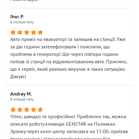
залишився таким самим, як і був. Тобто оплачена
“діагностика гальм” фактично нічого не дала.
Далі ситуація тільки погіршилась:
Ihor P.
8 місяців тому
• сказали, що тепер “потрібно знімати колеса”
• що біля авто стояти вже не можна
• почали озвучувати купу додаткових робіт без
Авто привіз на евакуаторі та залишив на станції. Уже
чіткого пояснення
за дві години зателефонували і пояснили, що
( ну все зняли та доробили) дякую!
проблема в генераторі. Ще через півтори години
Окремий момент, який виглядає абсурдно:
поїхав зі станції на відремонтованому авто. Приємно,
мені заявили, що бачок гальмівної рідини потрібно
що є сервіс, який реально виручає в таких ситуаціях.
міняти разом із головним гальмівним циліндром у
Дякую!
зборі.
Для людини, яка хоча б трохи розуміється на техніці,
Andrey M.
це звучить як мінімум непрофесійно, а як максимум —
8 місяців тому
спроба продати дорогий вузол замість елементарних
ущільнювачів.
Чітко, швидко та професійно! Приблизно так, можна
Що прикро — це не перший мій візит. Раніше міняв у
описати роботу команди GENSTAR на Позняках.
вас стартер, і тоді сервіс наче справив хороше
Зранку через колл-центр записався на 15:00, приїхав
враження. Але згодом знайшов декілька гайок під
трохи раніше і відразу прийняли машину: був