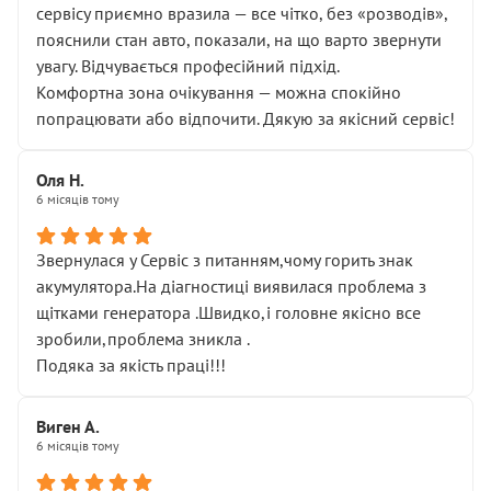
сервісу приємно вразила — все чітко, без «розводів»,
пояснили стан авто, показали, на що варто звернути
увагу. Відчувається професійний підхід.
Комфортна зона очікування — можна спокійно
попрацювати або відпочити. Дякую за якісний сервіс!
Оля Н.
6 місяців тому
Звернулася у Сервіс з питанням,чому горить знак
акумулятора.На діагностиці виявилася проблема з
щітками генератора .Швидко,і головне якісно все
зробили,проблема зникла .
Подяка за якість праці!!!
Виген А.
6 місяців тому