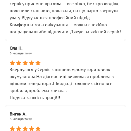
сервісу приємно вразила — все чітко, без «розводів»,
пояснили стан авто, показали, на що варто звернути
увагу. Відчувається професійний підхід.
Комфортна зона очікування — можна спокійно
попрацювати або відпочити. Дякую за якісний сервіс!
Оля Н.
6 місяців тому
Звернулася у Сервіс з питанням,чому горить знак
акумулятора.На діагностиці виявилася проблема з
щітками генератора .Швидко,і головне якісно все
зробили,проблема зникла .
Подяка за якість праці!!!
Виген А.
6 місяців тому