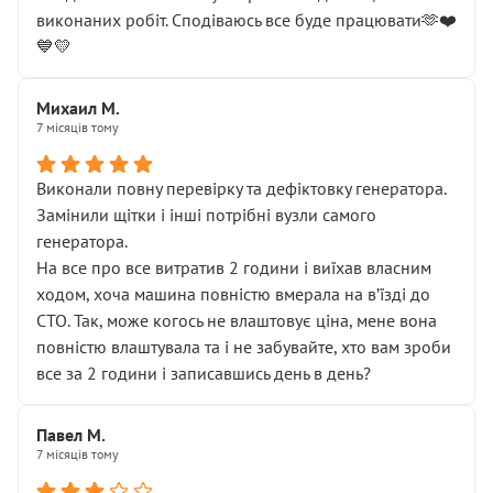
виконаних робіт. Сподіваюсь все буде працювати🫶❤️
💙💛
Михаил М.
7 місяців тому
Виконали повну перевірку та дефіктовку генератора.
Замінили щітки і інші потрібні вузли самого
генератора.
На все про все витратив 2 години і виїхав власним
ходом, хоча машина повністю вмерала на вʼїзді до
СТО. Так, може когось не влаштовує ціна, мене вона
повністю влаштувала та і не забувайте, хто вам зроби
все за 2 години і записавшись день в день?
Павел М.
7 місяців тому