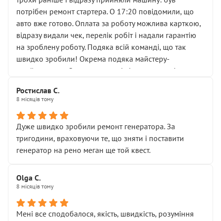
лобовим склом. Мені пояснили, що це “старі гайки, які
потрібен ремонт стартера. О 17:20 повідомили, що
відкручували”, і попросили не хвилюватися. ( надіюсь
авто вже готово. Оплата за роботу можлива карткою,
новий власник, не застяг в полі))
відразу видали чек, перелік робіт і надали гарантію
Але після нинішнього візиту такі дрібниці вже не
на зроблену роботу. Подяка всій команді, що так
здаються дрібницями.
швидко зробили! Окрема подяка майстеру-
Я — клієнт, який працює на довірі, і саме її цей сервіс
приймальнику Олександру: всі чітко та по суті.
серйозно підірвав.
Молодці! Однозначно буду радити своїм знайомим
Хотілося б більше:
Ростислав С.
звертатися до цього автосервісу.
8 місяців тому
• належної уваги до авто
• прозорості в роботах і рахунках
• реальної діагностики, а не формального
Дуже швидко зробили ремонт генератора. За
“подивились і поїхав”
тригодини, враховуючи те, що зняти і поставити
На жаль, складається враження, що сервіс працює не
генератор на рено меган ще той квест.
на якість, а “аби швидше і дорожче”. Саме це і псує
загальне враження та бажання повертатися.
Olga С.
Стосовно комунікації - все добре
8 місяців тому
Мені все сподобалося, якість, швидкість, розуміння