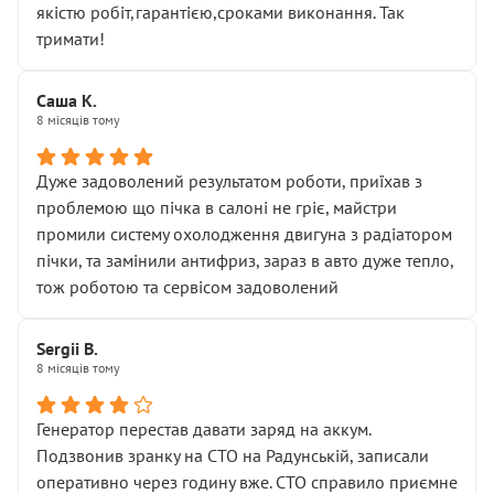
якістю робіт,гарантією,сроками виконання. Так
тримати!
Саша К.
8 місяців тому
Дуже задоволений результатом роботи, приїхав з
проблемою що пічка в салоні не гріє, майстри
промили систему охолодження двигуна з радіатором
пічки, та замінили антифриз, зараз в авто дуже тепло,
тож роботою та сервісом задоволений
Sergii B.
8 місяців тому
Генератор перестав давати заряд на аккум.
Подзвонив зранку на СТО на Радунській, записали
оперативно через годину вже. СТО справило приємне