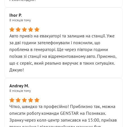
залишився таким самим, як і був. Тобто оплачена
“діагностика гальм” фактично нічого не дала.
Далі ситуація тільки погіршилась:
Ihor P.
8 місяців тому
• сказали, що тепер “потрібно знімати колеса”
• що біля авто стояти вже не можна
• почали озвучувати купу додаткових робіт без
Авто привіз на евакуаторі та залишив на станції. Уже
чіткого пояснення
за дві години зателефонували і пояснили, що
( ну все зняли та доробили) дякую!
проблема в генераторі. Ще через півтори години
Окремий момент, який виглядає абсурдно:
поїхав зі станції на відремонтованому авто. Приємно,
мені заявили, що бачок гальмівної рідини потрібно
що є сервіс, який реально виручає в таких ситуаціях.
міняти разом із головним гальмівним циліндром у
Дякую!
зборі.
Для людини, яка хоча б трохи розуміється на техніці,
Andrey M.
це звучить як мінімум непрофесійно, а як максимум —
8 місяців тому
спроба продати дорогий вузол замість елементарних
ущільнювачів.
Чітко, швидко та професійно! Приблизно так, можна
Що прикро — це не перший мій візит. Раніше міняв у
описати роботу команди GENSTAR на Позняках.
вас стартер, і тоді сервіс наче справив хороше
Зранку через колл-центр записався на 15:00, приїхав
враження. Але згодом знайшов декілька гайок під
трохи раніше і відразу прийняли машину: був