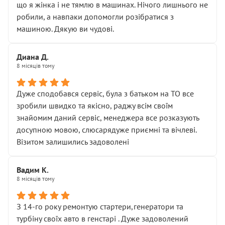
що я жінка і не тямлю в машинах. Нічого лишнього не
робили, а навпаки допомогли розібратися з
машиною. Дякую ви чудові.
Диана Д.
8 місяців тому
Дуже сподобався сервіс, була з батьком на ТО все
зробили швидко та якісно, раджу всім своїм
знайомим даний сервіс, менеджера все розказують
досупною мовою, слюсарядуже приємні та вічлеві.
Візитом залишились задоволені
Вадим К.
8 місяців тому
З 14-го року ремонтую стартери,генератори та
турбіну своїх авто в генстарі . Дуже задоволений