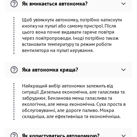
Як вмикається автономка?
Щоб увімкнути автономку, потрібно натиснути
кнопку на пульті або самому пристрої. Після
цього вона почне видавати гаряче повітря
через повітропроводи. Іноді потрібно також
встановити температуру та режим роботи
вентилятора на пульті керування.
Яка автономка краща?
Найкращий вибір автономки залежить від
ситуації. Дизельна економічна, але галаслива та
забруднює. Бензинова менш галаслива та
екологічна, але менш економічна. Суха проста в
обслуговуванні, але дороге паливо. Мокра
складніша, але ефективніша та економічніша.
Як користуватись автономкою?