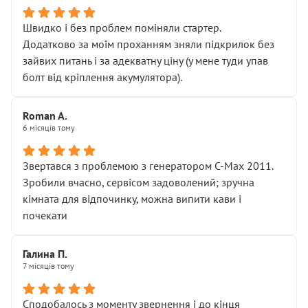
Швидко і без проблем поміняли стартер.
Додатково за моїм проханням зняли підкрилок без
зайвих питань і за адекватну ціну (у мене туди упав
болт від кріплення акумулятора).
Roman A.
6 місяців тому
Звертався з проблемою з генератором C-Max 2011.
Зробили вчасно, сервісом задоволений; зручна
кімната для відпочинку, можна випити кави і
почекати
Галина П.
7 місяців тому
Сподобалось з моменту звернення і до кінця