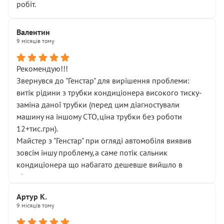
робіт.
Валентин
9 місяців тому
Рекомендую!!!
Звернувся до "Генстар" для вирішення проблеми:
витік рідини з трубки кондиціонера високого тиску-
заміна даної трубки (перед цим діагностували
машину на іншому СТО,ціна трубки без роботи
12+тис.грн).
Майстер з "Генстар" при огляді автомобіля виявив
зовсім іншу проблему,а саме потік сальник
кондиціонера що набагато дешевше вийшло в
підсумку.
Дуже дякую за швидкий і професійний ремонт!
Артур К.
9 місяців тому