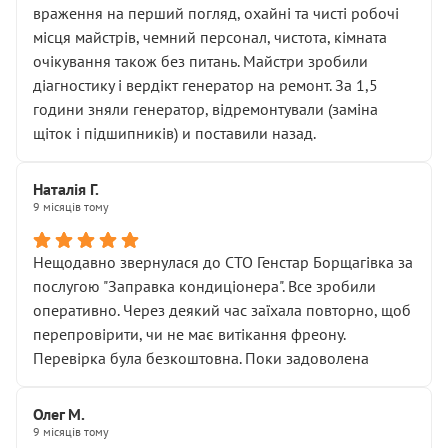
враження на перший погляд, охайні та чисті робочі
місця майстрів, чемний персонал, чистота, кімната
очікування також без питань. Майстри зробили
діагностику і вердікт генератор на ремонт. За 1,5
години зняли генератор, відремонтували (заміна
щіток і підшипників) и поставили назад.
Наталія Г.
9 місяців тому
Нещодавно звернулася до СТО Генстар Борщагівка за
послугою "Заправка кондиціонера". Все зробили
оперативно. Через деякий час заїхала повторно, щоб
перепровірити, чи не має витікання фреону.
Перевірка була безкоштовна. Поки задоволена
Олег М.
9 місяців тому