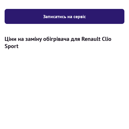
Записатись на сервіс
Ціни на заміну обігрівача для Renault Clio
Sport
Послуга
Ціна
Автономний обігрівач
Безкоштовний розрахунок ціни
Безкоштовно
установки автономного обігрівача
Встановлення повітряного
8000
грн
автономного опалювача