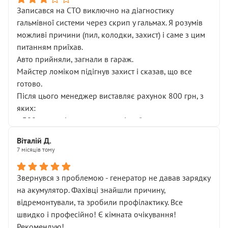
Записався на СТО виключно на діагностику
гальмівної системи через скрип у гальмах. Я розумів
можливі причини (пил, колодки, захист) і саме з цим
питанням приїхав.
Авто прийняли, загнали в гараж.
Майстер ломіком підігнув захист і сказав, що все
готово.
Після цього менеджер виставляє рахунок 800 грн, з
яких:
• 300 грн — діагностика гальмівної системи
• 500 грн — діагностика ходової, яку я НЕ замовляв і
Віталій Д.
НЕ погоджував
7 місяців тому
Я оплатив, але одразу звернув увагу, що це нав’язана
послуга. Тим більше, я був поруч і жодної реальної
Звернувся з проблемою - генератор не давав зарядку
діагностики ходової не проводилось. Після
на акумулятор. Фахівці знайшли причину,
зауваження гроші за цю “послугу” повернули, що
відремонтували, та зробили профілактику. Все
лише підтвердило мою правоту.
швидко і професійно! Є кімната очікування!
Але головне — я виїжджаю з боксу, і скрип у гальмах
Рекомендую!