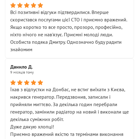
Всі позитивні відгуки підтвердилися. Вперше
скористався послугами цієї СТО і приємно вражений.
Якщо коротко то все просто, прозоро, професійно,
ніхто нічого не нав'язує. Приємні молоді люди.
Особиста подяка Дмитру. Однозначно буду радити
знайомим
Данило Д.
9 місяців тому
Їхав з відпустки на Донбас, не встиг виїхати з Києва,
накрився генератор. Передзвонив, записали і
прийняли миттєво. За декілька годин перебрали
генератор, замінили радіатор на новий і виконали ще
декілька суміжних робіт.
Дуже дякую хлопці!
Приємно вражений якістю та термінами виконання