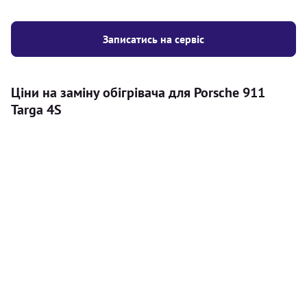
Записатись на сервіс
Ціни на заміну обігрівача для Porsche 911
Targa 4S
Послуга
Ціна
Автономний обігрівач
Безкоштовний розрахунок ціни
Безкоштовно
установки автономного обігрівача
Встановлення повітряного
8000
грн
автономного опалювача