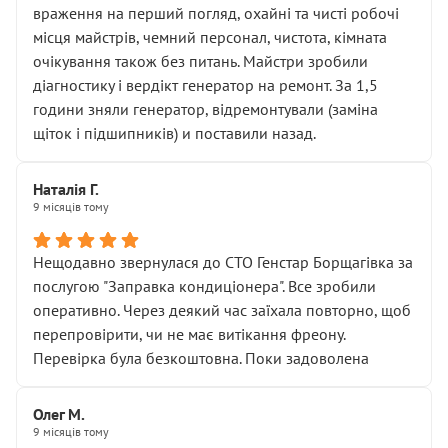
враження на перший погляд, охайні та чисті робочі
місця майстрів, чемний персонал, чистота, кімната
очікування також без питань. Майстри зробили
діагностику і вердікт генератор на ремонт. За 1,5
години зняли генератор, відремонтували (заміна
щіток і підшипників) и поставили назад.
Наталія Г.
9 місяців тому
Нещодавно звернулася до СТО Генстар Борщагівка за
послугою "Заправка кондиціонера". Все зробили
оперативно. Через деякий час заїхала повторно, щоб
перепровірити, чи не має витікання фреону.
Перевірка була безкоштовна. Поки задоволена
Олег М.
9 місяців тому