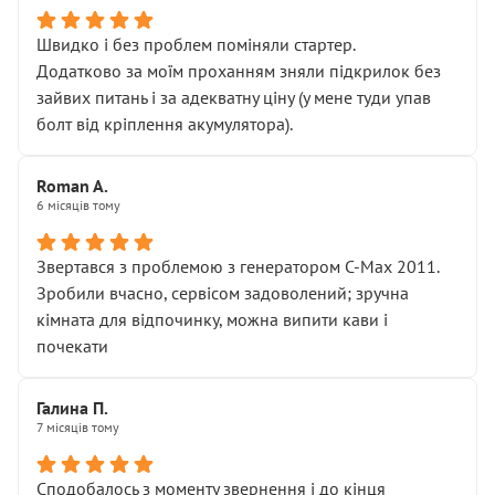
Швидко і без проблем поміняли стартер.
Додатково за моїм проханням зняли підкрилок без
зайвих питань і за адекватну ціну (у мене туди упав
болт від кріплення акумулятора).
Roman A.
6 місяців тому
Звертався з проблемою з генератором C-Max 2011.
Зробили вчасно, сервісом задоволений; зручна
кімната для відпочинку, можна випити кави і
почекати
Галина П.
7 місяців тому
Сподобалось з моменту звернення і до кінця