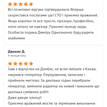
Всі позитивні відгуки підтвердилися. Вперше
скористався послугами цієї СТО і приємно вражений.
Якщо коротко то все просто, прозоро, професійно,
ніхто нічого не нав'язує. Приємні молоді люди.
Особиста подяка Дмитру. Однозначно буду радити
знайомим
Данило Д.
9 місяців тому
Їхав з відпустки на Донбас, не встиг виїхати з Києва,
накрився генератор. Передзвонив, записали і
прийняли миттєво. За декілька годин перебрали
генератор, замінили радіатор на новий і виконали ще
декілька суміжних робіт.
Дуже дякую хлопці!
Приємно вражений якістю та термінами виконання