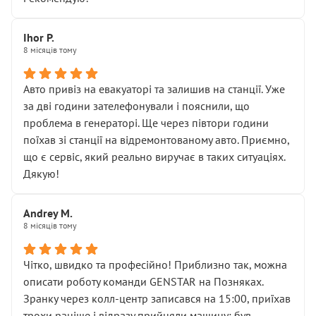
залишився таким самим, як і був. Тобто оплачена
“діагностика гальм” фактично нічого не дала.
Далі ситуація тільки погіршилась:
Ihor P.
8 місяців тому
• сказали, що тепер “потрібно знімати колеса”
• що біля авто стояти вже не можна
• почали озвучувати купу додаткових робіт без
Авто привіз на евакуаторі та залишив на станції. Уже
чіткого пояснення
за дві години зателефонували і пояснили, що
( ну все зняли та доробили) дякую!
проблема в генераторі. Ще через півтори години
Окремий момент, який виглядає абсурдно:
поїхав зі станції на відремонтованому авто. Приємно,
мені заявили, що бачок гальмівної рідини потрібно
що є сервіс, який реально виручає в таких ситуаціях.
міняти разом із головним гальмівним циліндром у
Дякую!
зборі.
Для людини, яка хоча б трохи розуміється на техніці,
Andrey M.
це звучить як мінімум непрофесійно, а як максимум —
8 місяців тому
спроба продати дорогий вузол замість елементарних
ущільнювачів.
Чітко, швидко та професійно! Приблизно так, можна
Що прикро — це не перший мій візит. Раніше міняв у
описати роботу команди GENSTAR на Позняках.
вас стартер, і тоді сервіс наче справив хороше
Зранку через колл-центр записався на 15:00, приїхав
враження. Але згодом знайшов декілька гайок під
трохи раніше і відразу прийняли машину: був