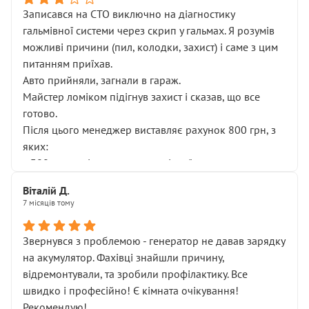
Записався на СТО виключно на діагностику
гальмівної системи через скрип у гальмах. Я розумів
можливі причини (пил, колодки, захист) і саме з цим
питанням приїхав.
Авто прийняли, загнали в гараж.
Майстер ломіком підігнув захист і сказав, що все
готово.
Після цього менеджер виставляє рахунок 800 грн, з
яких:
• 300 грн — діагностика гальмівної системи
• 500 грн — діагностика ходової, яку я НЕ замовляв і
Віталій Д.
НЕ погоджував
7 місяців тому
Я оплатив, але одразу звернув увагу, що це нав’язана
послуга. Тим більше, я був поруч і жодної реальної
Звернувся з проблемою - генератор не давав зарядку
діагностики ходової не проводилось. Після
на акумулятор. Фахівці знайшли причину,
зауваження гроші за цю “послугу” повернули, що
відремонтували, та зробили профілактику. Все
лише підтвердило мою правоту.
швидко і професійно! Є кімната очікування!
Але головне — я виїжджаю з боксу, і скрип у гальмах
Рекомендую!