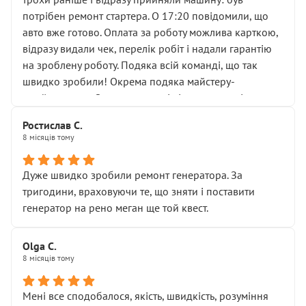
лобовим склом. Мені пояснили, що це “старі гайки, які
потрібен ремонт стартера. О 17:20 повідомили, що
відкручували”, і попросили не хвилюватися. ( надіюсь
авто вже готово. Оплата за роботу можлива карткою,
новий власник, не застяг в полі))
відразу видали чек, перелік робіт і надали гарантію
Але після нинішнього візиту такі дрібниці вже не
на зроблену роботу. Подяка всій команді, що так
здаються дрібницями.
швидко зробили! Окрема подяка майстеру-
Я — клієнт, який працює на довірі, і саме її цей сервіс
приймальнику Олександру: всі чітко та по суті.
серйозно підірвав.
Молодці! Однозначно буду радити своїм знайомим
Хотілося б більше:
Ростислав С.
звертатися до цього автосервісу.
8 місяців тому
• належної уваги до авто
• прозорості в роботах і рахунках
• реальної діагностики, а не формального
Дуже швидко зробили ремонт генератора. За
“подивились і поїхав”
тригодини, враховуючи те, що зняти і поставити
На жаль, складається враження, що сервіс працює не
генератор на рено меган ще той квест.
на якість, а “аби швидше і дорожче”. Саме це і псує
загальне враження та бажання повертатися.
Olga С.
Стосовно комунікації - все добре
8 місяців тому
Мені все сподобалося, якість, швидкість, розуміння