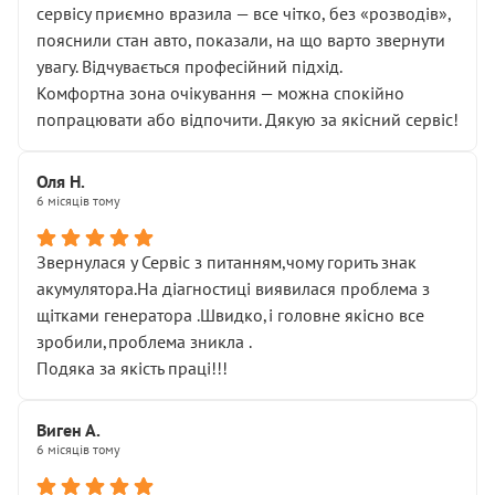
сервісу приємно вразила — все чітко, без «розводів»,
пояснили стан авто, показали, на що варто звернути
увагу. Відчувається професійний підхід.
Комфортна зона очікування — можна спокійно
попрацювати або відпочити. Дякую за якісний сервіс!
Оля Н.
6 місяців тому
Звернулася у Сервіс з питанням,чому горить знак
акумулятора.На діагностиці виявилася проблема з
щітками генератора .Швидко,і головне якісно все
зробили,проблема зникла .
Подяка за якість праці!!!
Виген А.
6 місяців тому