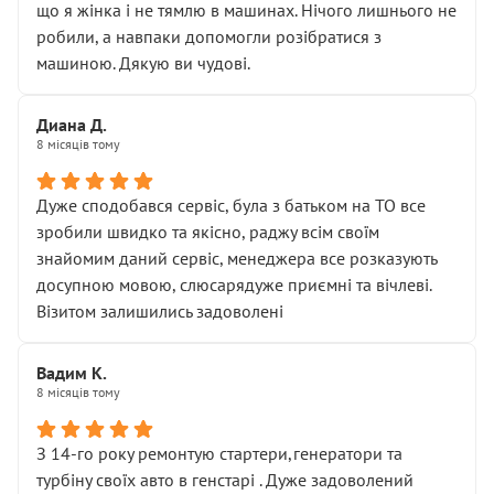
що я жінка і не тямлю в машинах. Нічого лишнього не
робили, а навпаки допомогли розібратися з
машиною. Дякую ви чудові.
Диана Д.
8 місяців тому
Дуже сподобався сервіс, була з батьком на ТО все
зробили швидко та якісно, раджу всім своїм
знайомим даний сервіс, менеджера все розказують
досупною мовою, слюсарядуже приємні та вічлеві.
Візитом залишились задоволені
Вадим К.
8 місяців тому
З 14-го року ремонтую стартери,генератори та
турбіну своїх авто в генстарі . Дуже задоволений