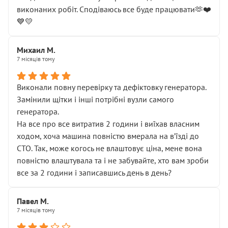
виконаних робіт. Сподіваюсь все буде працювати🫶❤️
💙💛
Михаил М.
7 місяців тому
Виконали повну перевірку та дефіктовку генератора.
Замінили щітки і інші потрібні вузли самого
генератора.
На все про все витратив 2 години і виїхав власним
ходом, хоча машина повністю вмерала на вʼїзді до
СТО. Так, може когось не влаштовує ціна, мене вона
повністю влаштувала та і не забувайте, хто вам зроби
все за 2 години і записавшись день в день?
Павел М.
7 місяців тому