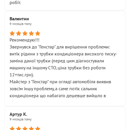
робіт.
Валентин
9 місяців тому
Рекомендую!!!
Звернувся до "Генстар" для вирішення проблеми:
витік рідини з трубки кондиціонера високого тиску-
заміна даної трубки (перед цим діагностували
машину на іншому СТО,ціна трубки без роботи
12+тис.грн).
Майстер з "Генстар" при огляді автомобіля виявив
зовсім іншу проблему,а саме потік сальник
кондиціонера що набагато дешевше вийшло в
підсумку.
Дуже дякую за швидкий і професійний ремонт!
Артур К.
9 місяців тому