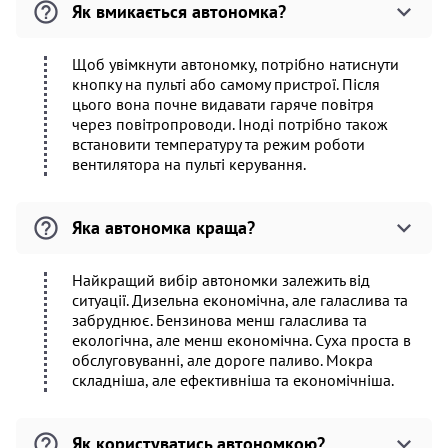
Як вмикається автономка?
Щоб увімкнути автономку, потрібно натиснути
кнопку на пульті або самому пристрої. Після
цього вона почне видавати гаряче повітря
через повітропроводи. Іноді потрібно також
встановити температуру та режим роботи
вентилятора на пульті керування.
Яка автономка краща?
Найкращий вибір автономки залежить від
ситуації. Дизельна економічна, але галаслива та
забруднює. Бензинова менш галаслива та
екологічна, але менш економічна. Суха проста в
обслуговуванні, але дороге паливо. Мокра
складніша, але ефективніша та економічніша.
Як користуватись автономкою?