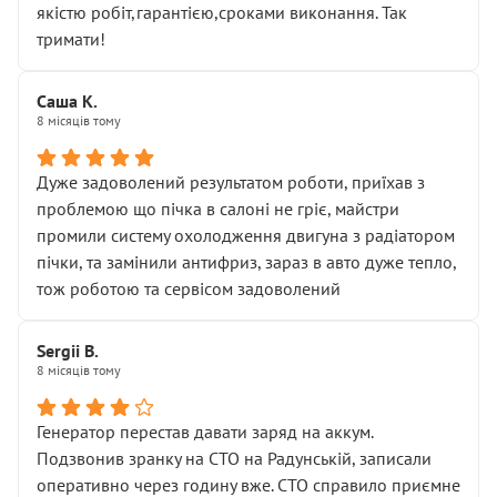
якістю робіт,гарантією,сроками виконання. Так
тримати!
Саша К.
8 місяців тому
Дуже задоволений результатом роботи, приїхав з
проблемою що пічка в салоні не гріє, майстри
промили систему охолодження двигуна з радіатором
пічки, та замінили антифриз, зараз в авто дуже тепло,
тож роботою та сервісом задоволений
Sergii B.
8 місяців тому
Генератор перестав давати заряд на аккум.
Подзвонив зранку на СТО на Радунській, записали
оперативно через годину вже. СТО справило приємне