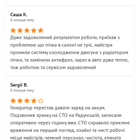
Саша К.
8 місяців тому
Дуже задоволений результатом роботи, приїхав з
проблемою що пічка в салоні не гріє, майстри
промили систему охолодження двигуна з радіатором
пічки, та замінили антифриз, зараз в авто дуже тепло,
тож роботою та сервісом задоволений
Sergii B.
8 місяців тому
Генератор перестав давати заряд на аккум.
Подзвонив зранку на СТО на Радунській, записали
оперативно через годину вже. СТО справило приємне
враження на перший погляд, охайні та чисті робочі
місця майстрів, чемний персонал, чистота, кімната