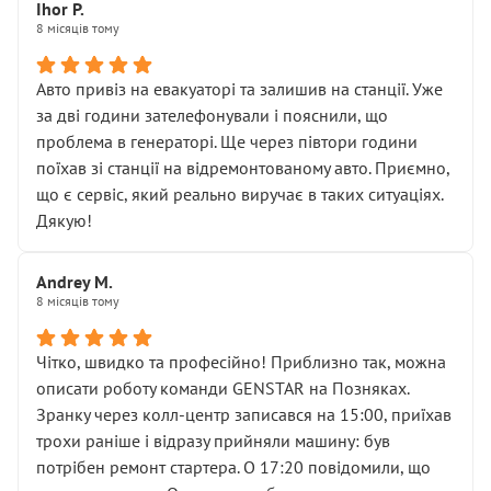
Далі ситуація тільки погіршилась:
Ihor P.
8 місяців тому
• сказали, що тепер “потрібно знімати колеса”
• що біля авто стояти вже не можна
• почали озвучувати купу додаткових робіт без
Авто привіз на евакуаторі та залишив на станції. Уже
чіткого пояснення
за дві години зателефонували і пояснили, що
( ну все зняли та доробили) дякую!
проблема в генераторі. Ще через півтори години
Окремий момент, який виглядає абсурдно:
поїхав зі станції на відремонтованому авто. Приємно,
мені заявили, що бачок гальмівної рідини потрібно
що є сервіс, який реально виручає в таких ситуаціях.
міняти разом із головним гальмівним циліндром у
Дякую!
зборі.
Для людини, яка хоча б трохи розуміється на техніці,
Andrey M.
це звучить як мінімум непрофесійно, а як максимум —
8 місяців тому
спроба продати дорогий вузол замість елементарних
ущільнювачів.
Чітко, швидко та професійно! Приблизно так, можна
Що прикро — це не перший мій візит. Раніше міняв у
описати роботу команди GENSTAR на Позняках.
вас стартер, і тоді сервіс наче справив хороше
Зранку через колл-центр записався на 15:00, приїхав
враження. Але згодом знайшов декілька гайок під
трохи раніше і відразу прийняли машину: був
лобовим склом. Мені пояснили, що це “старі гайки, які
потрібен ремонт стартера. О 17:20 повідомили, що
відкручували”, і попросили не хвилюватися. ( надіюсь