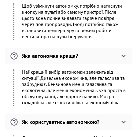
Щоб увімкнути автономку, потрібно натиснути
кнопку на пульті або самому пристрої. Після
цього вона почне видавати гаряче повітря
через повітропроводи. Іноді потрібно також
встановити температуру та режим роботи
вентилятора на пульті керування.
Яка автономка краща?
Найкращий вибір автономки залежить від
ситуації. Дизельна економічна, але галаслива та
забруднює. Бензинова менш галаслива та
екологічна, але менш економічна. Суха проста в
обслуговуванні, але дороге паливо. Мокра
складніша, але ефективніша та економічніша.
Як користуватись автономкою?