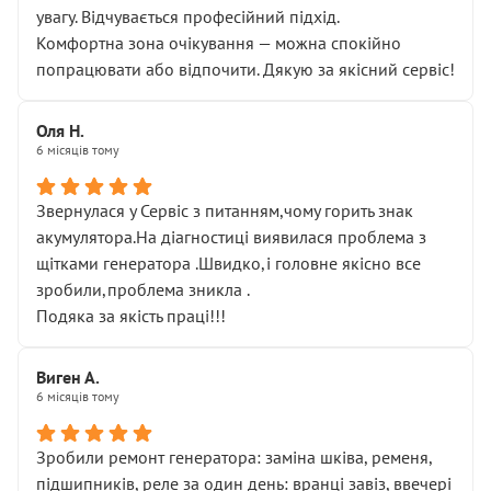
увагу. Відчувається професійний підхід.
Комфортна зона очікування — можна спокійно
попрацювати або відпочити. Дякую за якісний сервіс!
Оля Н.
6 місяців тому
Звернулася у Сервіс з питанням,чому горить знак
акумулятора.На діагностиці виявилася проблема з
щітками генератора .Швидко,і головне якісно все
зробили,проблема зникла .
Подяка за якість праці!!!
Виген А.
6 місяців тому
Зробили ремонт генератора: заміна шківа, ременя,
підшипників, реле за один день: вранці завіз, ввечері