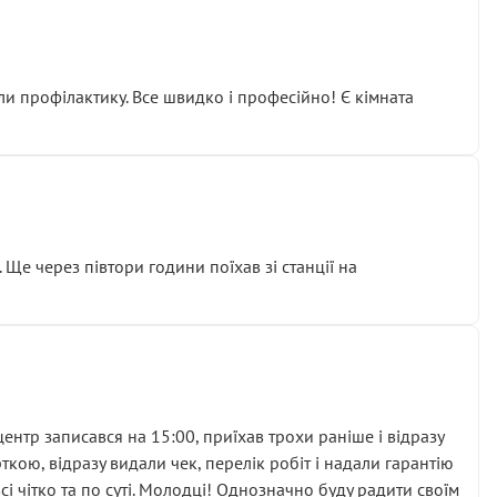
ли профілактику. Все швидко і професійно! Є кімната
ати дорогий вузол замість елементарних ущільнювачів.
м знайшов декілька гайок під лобовим склом. Мені
 Ще через півтори години поїхав зі станції на
ня та бажання повертатися.
нтр записався на 15:00, приїхав трохи раніше і відразу
кою, відразу видали чек, перелік робіт і надали гарантію
 чітко та по суті. Молодці! Однозначно буду радити своїм