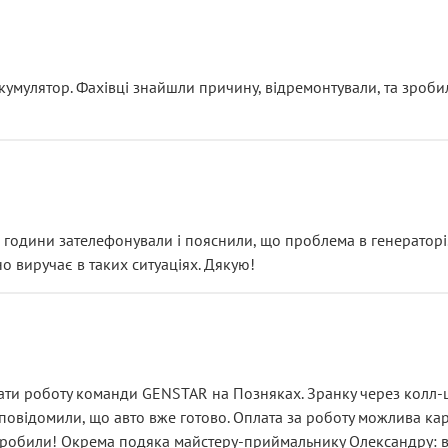
ояснення
кумулятор. Фахівці знайшли причину, відремонтували, та зроби
 разом із головним гальмівним циліндром у зборі.
звучить як мінімум непрофесійно, а як максимум — спроба прод
тартер, і тоді сервіс наче справив хороше враження. Але згодо
и не хвилюватися. ( надіюсь новий власник, не застяг в полі))
я дрібницями.
йозно підірвав.
ві години зателефонували і пояснили, що проблема в генераторі.
о виручає в таких ситуаціях. Дякую!
їхав”
ість, а “аби швидше і дорожче”. Саме це і псує загальне вражен
ти роботу команди GENSTAR на Позняках. Зранку через колл-це
овідомили, що авто вже готово. Оплата за роботу можлива карт
зробили! Окрема подяка майстеру-приймальнику Олександру: всі