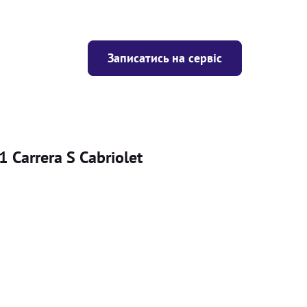
Записатись на сервіс
 Carrera S Cabriolet
Ціна
ігрівача
Безкоштовно