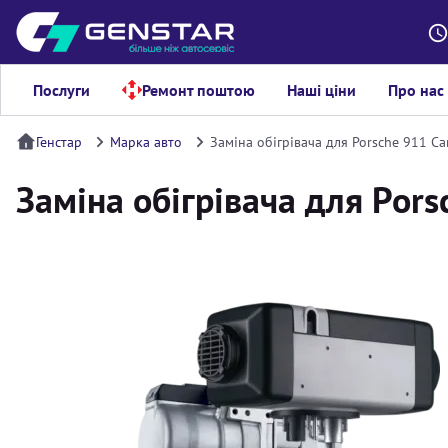
Послуги
Ремонт поштою
Наші ціни
Про нас
Генстар
Марка авто
Заміна обігрівача для Porsche 911 Car
Заміна обігрівача для Porsc