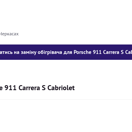
8000
грн
10000
грн
 Черкасах
атись на заміну обігрівача для Porsche 911 Carrera S Cab
e 911 Carrera S Cabriolet