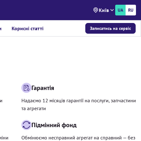
Київ
UA
RU
и
Корисні статті
Записатись на сервіс
Гарантія
ри
Надаємо 12 місяців гарантії на послуги, запчастини
та агрегати
Підмінний фонд
міни
Обмінюємо несправний агрегат на справний — без