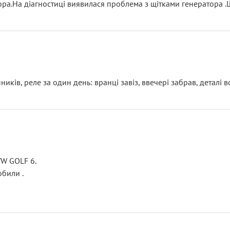
тора.На діагностиці виявилася проблема з щітками генератора 
ків, реле за один день: вранці завіз, ввечері забрав, деталі в
VW GOLF 6.
били .