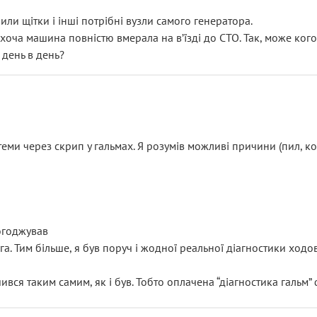
или щітки і інші потрібні вузли самого генератора.
 хоча машина повністю вмерала на вʼїзді до СТО. Так, може кого
 день в день?
еми через скрип у гальмах. Я розумів можливі причини (пил, кол
погоджував
уга. Тим більше, я був поруч і жодної реальної діагностики ход
ився таким самим, як і був. Тобто оплачена “діагностика гальм”