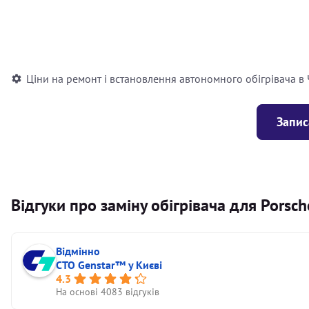
Встановлення повітряного автономного опалювача
Встановлення рідинного автономного опалювача
Ціни на ремонт і встановлення автономного обігрівача в
Запис
Відгуки про заміну обігрівача для Porsch
Відмінно
СТО Genstar™ у Києві
4.3
На основі 4083 відгуків