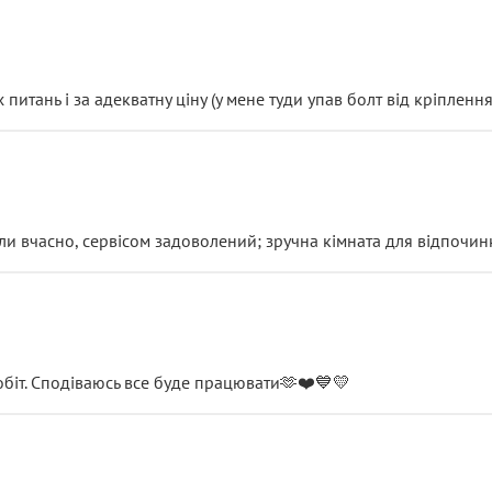
итань і за адекватну ціну (у мене туди упав болт від кріплення
и вчасно, сервісом задоволений; зручна кімната для відпочинк
обіт. Сподіваюсь все буде працювати🫶❤️💙💛