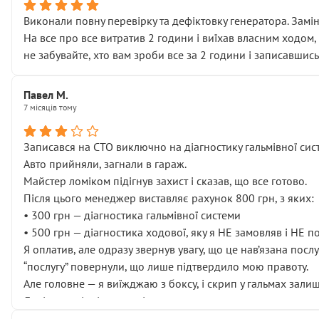
Виконали повну перевірку та дефіктовку генератора. Замін
На все про все витратив 2 години і виїхав власним ходом,
не забувайте, хто вам зроби все за 2 години і записавшись
Павел М.
7 місяців тому
Записався на СТО виключно на діагностику гальмівної сист
Авто прийняли, загнали в гараж.
Майстер ломіком підігнув захист і сказав, що все готово.
Після цього менеджер виставляє рахунок 800 грн, з яких:
• 300 грн — діагностика гальмівної системи
• 500 грн — діагностика ходової, яку я НЕ замовляв і НЕ 
Я оплатив, але одразу звернув увагу, що це нав’язана посл
“послугу” повернули, що лише підтвердило мою правоту.
Але головне — я виїжджаю з боксу, і скрип у гальмах залиш
Далі ситуація тільки погіршилась:
• сказали, що тепер “потрібно знімати колеса”