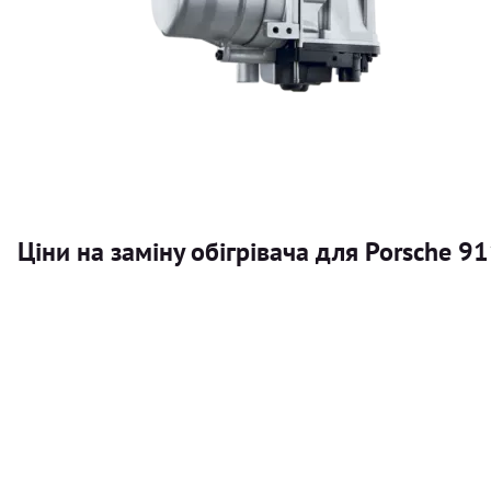
Ціни на заміну обігрівача для Porsche 911
Послуга
Автономний обігрівач
Безкоштовний розрахунок ціни установки автономного об