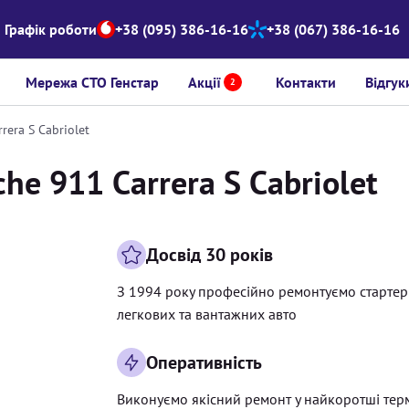
Графік роботи
+38 (095) 386-16-16
+38 (067) 386-16-16
Мережа СТО Генстар
Акції
Контакти
Відгук
2
rera S Cabriolet
he 911 Carrera S Cabriolet
Досвід 30 років
З 1994 року професійно ремонтуємо старте
легкових та вантажних авто
Оперативність
Виконуємо якісний ремонт у найкоротші тер