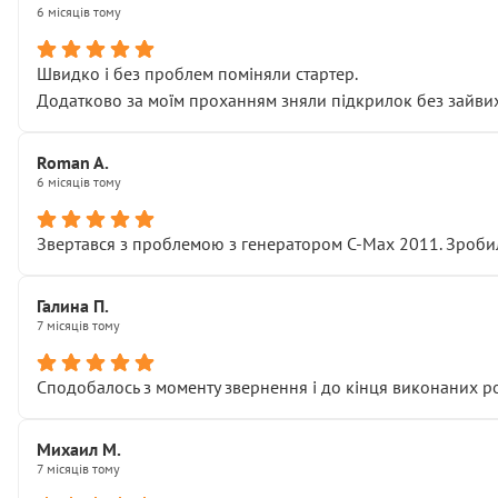
6 місяців тому
Швидко і без проблем поміняли стартер.
Додатково за моїм проханням зняли підкрилок без зайвих п
Roman A.
6 місяців тому
Звертався з проблемою з генератором C-Max 2011. Зробил
Галина П.
7 місяців тому
Сподобалось з моменту звернення і до кінця виконаних р
Михаил М.
7 місяців тому