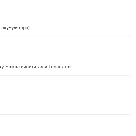
 акумулятора).
у, можна випити кави і почекати