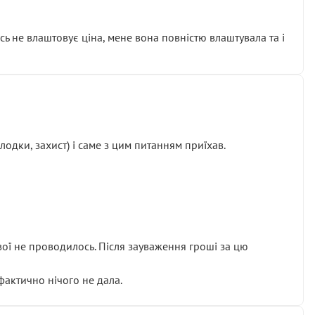
сь не влаштовує ціна, мене вона повністю влаштувала та і
одки, захист) і саме з цим питанням приїхав.
ової не проводилось. Після зауваження гроші за цю
 фактично нічого не дала.