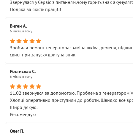
Звернулася у Сервіс з питанням,чому горить знак акумуля
Подяка за якість праці!!!
Виген А.
6 місяців тому
Зробили ремонт генератора: заміна шківа, ременя, підшипни
свист при запуску двигуна зник.
Ростислав С.
6 місяців тому
11.02 звернувся за допомогою. Проблема з генератором 
Хлопці оперативно приступили до роботи. Швидко все зро
Щиро дякую.
Рекомендую
Олег П.