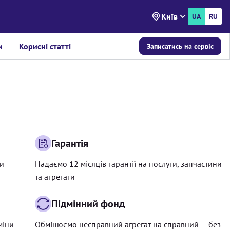
Київ
UA
RU
и
Корисні статті
Записатись на сервіс
Гарантія
ри
Надаємо 12 місяців гарантії на послуги, запчастини
та агрегати
Підмінний фонд
міни
Обмінюємо несправний агрегат на справний — без