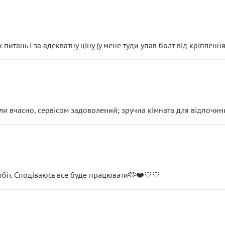
итань і за адекватну ціну (у мене туди упав болт від кріплення
и вчасно, сервісом задоволений; зручна кімната для відпочинк
обіт. Сподіваюсь все буде працювати🫶❤️💙💛