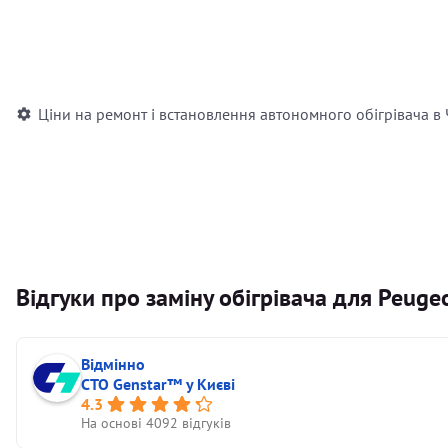
Встановлення повітряного автономного опалювача
Встановлення рідинного автономного опалювача
Ціни на ремонт і встановлення автономного обігрівача в
Відгуки про заміну обігрівача для Peuge
Відмінно
СТО Genstar™ у Києві
4.3
На основі 4092 відгуків