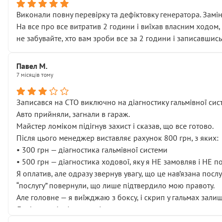
Виконали повну перевірку та дефіктовку генератора. Замін
На все про все витратив 2 години і виїхав власним ходом,
не забувайте, хто вам зроби все за 2 години і записавшись
Павел М.
7 місяців тому
Записався на СТО виключно на діагностику гальмівної сист
Авто прийняли, загнали в гараж.
Майстер ломіком підігнув захист і сказав, що все готово.
Після цього менеджер виставляє рахунок 800 грн, з яких:
• 300 грн — діагностика гальмівної системи
• 500 грн — діагностика ходової, яку я НЕ замовляв і НЕ 
Я оплатив, але одразу звернув увагу, що це нав’язана посл
“послугу” повернули, що лише підтвердило мою правоту.
Але головне — я виїжджаю з боксу, і скрип у гальмах залиш
Далі ситуація тільки погіршилась:
• сказали, що тепер “потрібно знімати колеса”