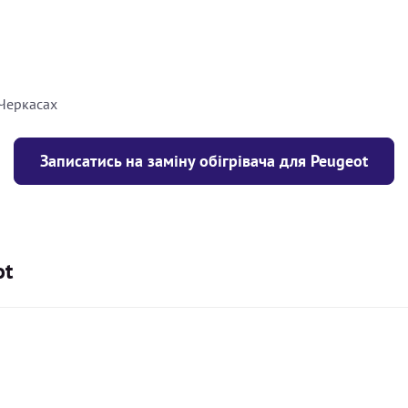
8000
грн
10000
грн
 Черкасах
Записатись на заміну обігрівача для Peugeot
ot