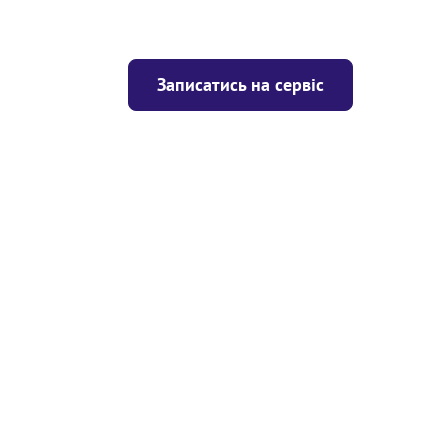
Записатись на сервіс
Ціна
ігрівача
Безкоштовно