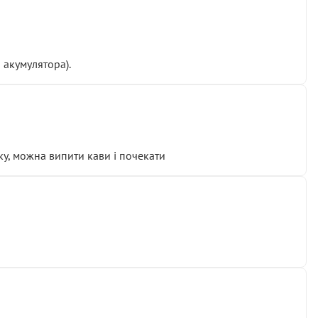
 акумулятора).
у, можна випити кави і почекати