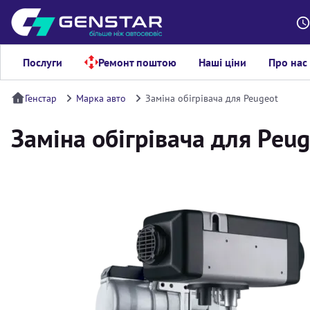
Послуги
Ремонт поштою
Наші ціни
Про нас
Генстар
Марка авто
Заміна обігрівача для Peugeot
Заміна обігрівача для Peu