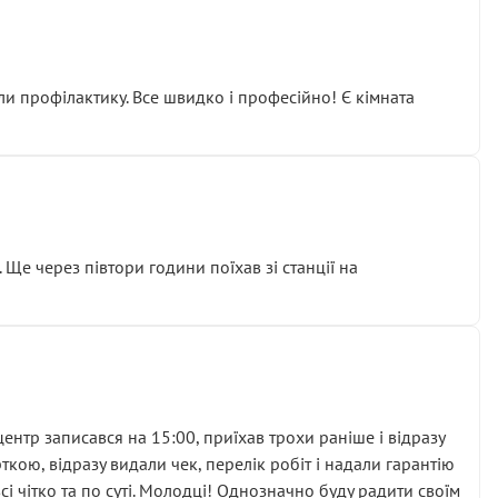
ли профілактику. Все швидко і професійно! Є кімната
ати дорогий вузол замість елементарних ущільнювачів.
м знайшов декілька гайок під лобовим склом. Мені
 Ще через півтори години поїхав зі станції на
ня та бажання повертатися.
нтр записався на 15:00, приїхав трохи раніше і відразу
кою, відразу видали чек, перелік робіт і надали гарантію
 чітко та по суті. Молодці! Однозначно буду радити своїм