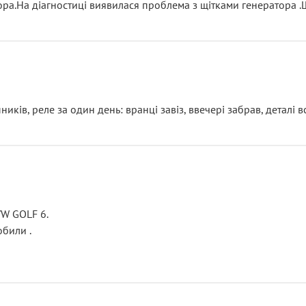
тора.На діагностиці виявилася проблема з щітками генератора 
ків, реле за один день: вранці завіз, ввечері забрав, деталі в
VW GOLF 6.
били .