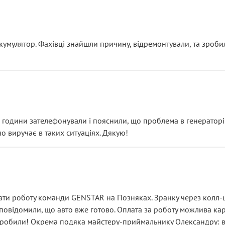
ояснення
кумулятор. Фахівці знайшли причину, відремонтували, та зроби
 разом із головним гальмівним циліндром у зборі.
звучить як мінімум непрофесійно, а як максимум — спроба прод
тартер, і тоді сервіс наче справив хороше враження. Але згодо
и не хвилюватися. ( надіюсь новий власник, не застяг в полі))
я дрібницями.
йозно підірвав.
ві години зателефонували і пояснили, що проблема в генераторі.
о виручає в таких ситуаціях. Дякую!
їхав”
ість, а “аби швидше і дорожче”. Саме це і псує загальне вражен
ти роботу команди GENSTAR на Позняках. Зранку через колл-це
овідомили, що авто вже готово. Оплата за роботу можлива карт
зробили! Окрема подяка майстеру-приймальнику Олександру: всі