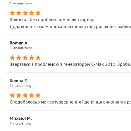
6 місяців тому
Швидко і без проблем поміняли стартер.
Додатково за моїм проханням зняли підкрилок без зайвих п
Roman A.
6 місяців тому
Звертався з проблемою з генератором C-Max 2011. Зробил
Галина П.
7 місяців тому
Сподобалось з моменту звернення і до кінця виконаних р
Михаил М.
7 місяців тому