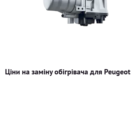
Ціни на заміну обігрівача для Peugeot
Послуга
Автономний обігрівач
Безкоштовний розрахунок ціни установки автономного об