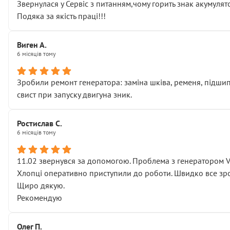
Звернулася у Сервіс з питанням,чому горить знак акумуля
Подяка за якість праці!!!
Виген А.
6 місяців тому
Зробили ремонт генератора: заміна шківа, ременя, підшипни
свист при запуску двигуна зник.
Ростислав С.
6 місяців тому
11.02 звернувся за допомогою. Проблема з генератором 
Хлопці оперативно приступили до роботи. Швидко все зро
Щиро дякую.
Рекомендую
Олег П.