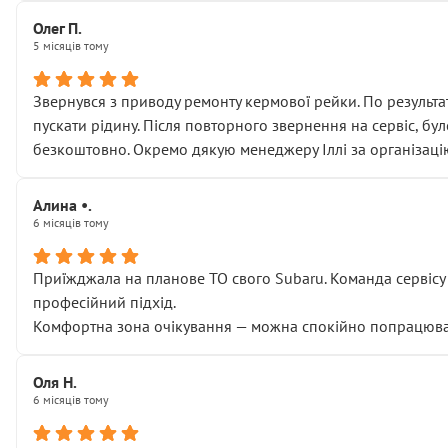
Олег П.
5 місяців тому
Звернувся з приводу ремонту кермової рейки. По результат
пускати рідину. Після повторного звернення на сервіс, бу
безкоштовно. Окремо дякую менеджеру Іллі за організаці
Алина •.
6 місяців тому
Приїжджала на планове ТО свого Subaru. Команда сервісу п
професійний підхід.
Комфортна зона очікування — можна спокійно попрацювати
Оля Н.
6 місяців тому