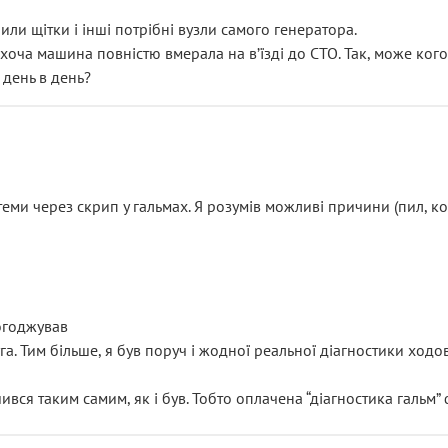
или щітки і інші потрібні вузли самого генератора.
 хоча машина повністю вмерала на вʼїзді до СТО. Так, може кого
 день в день?
еми через скрип у гальмах. Я розумів можливі причини (пил, кол
погоджував
уга. Тим більше, я був поруч і жодної реальної діагностики ход
ився таким самим, як і був. Тобто оплачена “діагностика гальм”