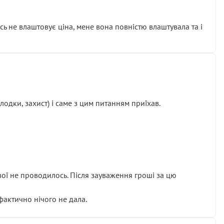
сь не влаштовує ціна, мене вона повністю влаштувала та і
одки, захист) і саме з цим питанням приїхав.
ової не проводилось. Після зауваження гроші за цю
 фактично нічого не дала.