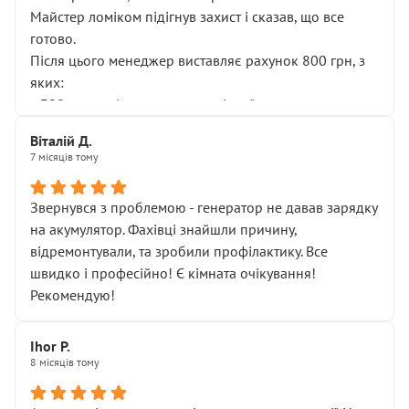
Майстер ломіком підігнув захист і сказав, що все
готово.
Після цього менеджер виставляє рахунок 800 грн, з
яких:
• 300 грн — діагностика гальмівної системи
• 500 грн — діагностика ходової, яку я НЕ замовляв і
Віталій Д.
НЕ погоджував
7 місяців тому
Я оплатив, але одразу звернув увагу, що це нав’язана
послуга. Тим більше, я був поруч і жодної реальної
Звернувся з проблемою - генератор не давав зарядку
діагностики ходової не проводилось. Після
на акумулятор. Фахівці знайшли причину,
зауваження гроші за цю “послугу” повернули, що
відремонтували, та зробили профілактику. Все
лише підтвердило мою правоту.
швидко і професійно! Є кімната очікування!
Але головне — я виїжджаю з боксу, і скрип у гальмах
Рекомендую!
залишився таким самим, як і був. Тобто оплачена
“діагностика гальм” фактично нічого не дала.
Далі ситуація тільки погіршилась:
Ihor P.
8 місяців тому
• сказали, що тепер “потрібно знімати колеса”
• що біля авто стояти вже не можна