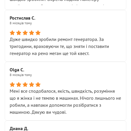
Я — клієнт, який працює на довірі, і саме її цей сервіс
приймальнику Олександру: всі чітко та по суті.
серйозно підірвав.
Молодці! Однозначно буду радити своїм знайомим
Хотілося б більше:
Ростислав С.
звертатися до цього автосервісу.
8 місяців тому
• належної уваги до авто
• прозорості в роботах і рахунках
• реальної діагностики, а не формального
Дуже швидко зробили ремонт генератора. За
“подивились і поїхав”
тригодини, враховуючи те, що зняти і поставити
На жаль, складається враження, що сервіс працює не
генератор на рено меган ще той квест.
на якість, а “аби швидше і дорожче”. Саме це і псує
загальне враження та бажання повертатися.
Olga С.
Стосовно комунікації - все добре
8 місяців тому
Мені все сподобалося, якість, швидкість, розуміння
що я жінка і не тямлю в машинах. Нічого лишнього не
робили, а навпаки допомогли розібратися з
машиною. Дякую ви чудові.
Диана Д.