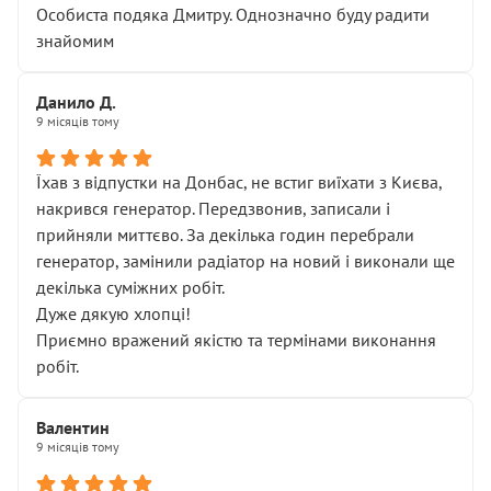
Особиста подяка Дмитру. Однозначно буду радити
знайомим
Данило Д.
9 місяців тому
Їхав з відпустки на Донбас, не встиг виїхати з Києва,
накрився генератор. Передзвонив, записали і
прийняли миттєво. За декілька годин перебрали
генератор, замінили радіатор на новий і виконали ще
декілька суміжних робіт.
Дуже дякую хлопці!
Приємно вражений якістю та термінами виконання
робіт.
Валентин
9 місяців тому