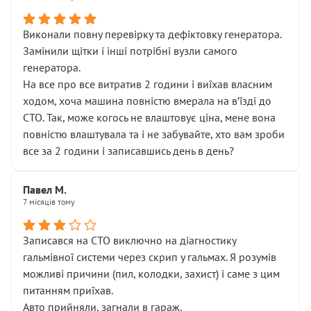
Виконали повну перевірку та дефіктовку генератора.
Замінили щітки і інші потрібні вузли самого
генератора.
На все про все витратив 2 години і виїхав власним
ходом, хоча машина повністю вмерала на вʼїзді до
СТО. Так, може когось не влаштовує ціна, мене вона
повністю влаштувала та і не забувайте, хто вам зроби
все за 2 години і записавшись день в день?
Павел М.
7 місяців тому
Записався на СТО виключно на діагностику
гальмівної системи через скрип у гальмах. Я розумів
можливі причини (пил, колодки, захист) і саме з цим
питанням приїхав.
Авто прийняли, загнали в гараж.