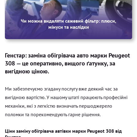
Чи можна видаляти сажевий фільтр: плюси,
мінуси та наслідки
Генстар: заміна обігрівача авто марки Peugeot
308 — це оперативно, вищого ґатунку, за
вигідною ціною.
Ми забезпечуємо згадану послугу вже деякий час за
вигідною вартістю. У нашому штаті працюють професійні
механіки, які з легкістю визначать першоджерело
поломки та порекомендують гарне рішення.
Ціни заміну обігрівача автівки марки Peugeot 308 від
Генстар