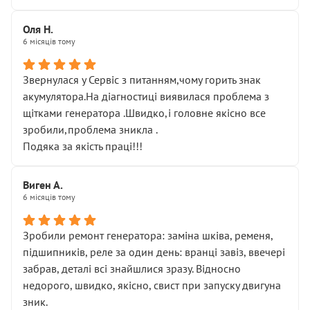
Оля Н.
6 місяців тому
Звернулася у Сервіс з питанням,чому горить знак
акумулятора.На діагностиці виявилася проблема з
щітками генератора .Швидко,і головне якісно все
зробили,проблема зникла .
Подяка за якість праці!!!
Виген А.
6 місяців тому
Зробили ремонт генератора: заміна шківа, ременя,
підшипників, реле за один день: вранці завіз, ввечері
забрав, деталі всі знайшлися зразу. Відносно
недорого, швидко, якісно, свист при запуску двигуна
зник.