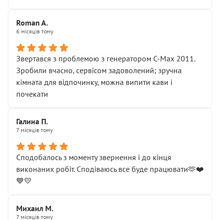
Roman A.
6 місяців тому
Звертався з проблемою з генератором C-Max 2011.
Зробили вчасно, сервісом задоволений; зручна
кімната для відпочинку, можна випити кави і
почекати
Галина П.
7 місяців тому
Сподобалось з моменту звернення і до кінця
виконаних робіт. Сподіваюсь все буде працювати🫶❤️
💙💛
Михаил М.
7 місяців тому