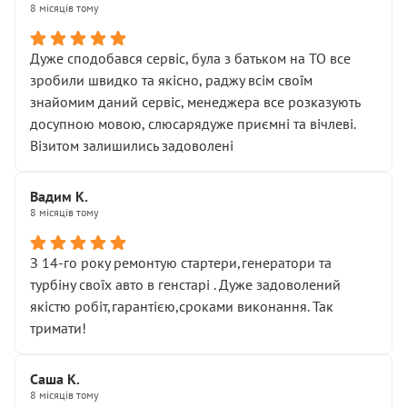
8 місяців тому
Дуже сподобався сервіс, була з батьком на ТО все
зробили швидко та якісно, раджу всім своїм
знайомим даний сервіс, менеджера все розказують
досупною мовою, слюсарядуже приємні та вічлеві.
Візитом залишились задоволені
Вадим К.
8 місяців тому
З 14-го року ремонтую стартери,генератори та
турбіну своїх авто в генстарі . Дуже задоволений
якістю робіт,гарантією,сроками виконання. Так
тримати!
Саша К.
8 місяців тому