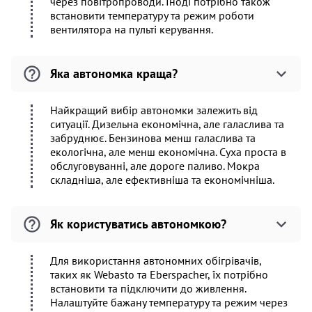
через повітропроводи. Іноді потрібно також
встановити температуру та режим роботи
вентилятора на пульті керування.
Яка автономка краща?
Найкращий вибір автономки залежить від
ситуації. Дизельна економічна, але галаслива та
забруднює. Бензинова менш галаслива та
екологічна, але менш економічна. Суха проста в
обслуговуванні, але дороге паливо. Мокра
складніша, але ефективніша та економічніша.
Як користуватись автономкою?
Для використання автономних обігрівачів,
таких як Webasto та Eberspacher, їх потрібно
встановити та підключити до живлення.
Налаштуйте бажану температуру та режим через