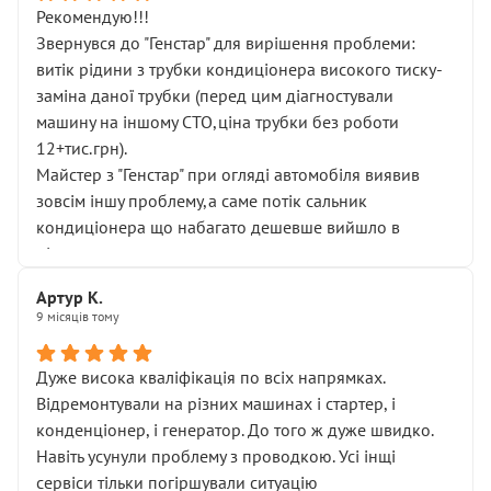
Рекомендую!!!
Звернувся до "Генстар" для вирішення проблеми:
витік рідини з трубки кондиціонера високого тиску-
заміна даної трубки (перед цим діагностували
машину на іншому СТО,ціна трубки без роботи
12+тис.грн).
Майстер з "Генстар" при огляді автомобіля виявив
зовсім іншу проблему,а саме потік сальник
кондиціонера що набагато дешевше вийшло в
підсумку.
Дуже дякую за швидкий і професійний ремонт!
Артур К.
9 місяців тому
Дуже висока кваліфікація по всіх напрямках.
Відремонтували на різних машинах і стартер, і
конденціонер, і генератор. До того ж дуже швидко.
Навіть усунули проблему з проводкою. Усі інщі
сервіси тільки погіршували ситуацію