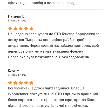
щіток і підшипників) и поставили назад.
Наталія Г.
9 місяців тому
Нещодавно звернулася до СТО Генстар Борщагівка за
послугою "Заправка кондиціонера". Все зробили
оперативно. Через деякий час заїхала повторно, щоб
перепровірити, чи не має витікання фреону.
Перевірка була безкоштовна. Поки задоволена
Олег М.
9 місяців тому
Всі позитивні відгуки підтвердилися. Вперше
скористався послугами цієї СТО і приємно вражений.
Якщо коротко то все просто, прозоро, професійно,
ніхто нічого не нав'язує. Приємні молоді люди.