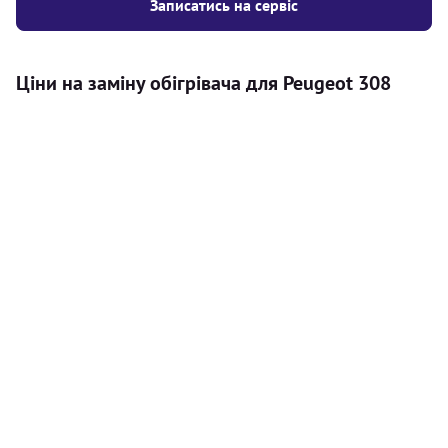
Записатись на сервіс
Ціни на заміну обігрівача для Peugeot 308
Послуга
Ціна
Автономний обігрівач
Безкоштовний розрахунок ціни
Безкоштовно
установки автономного обігрівача
Встановлення повітряного
8000
грн
автономного опалювача
Встановлення рідинного
10000
грн
автономного опалювача