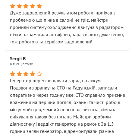
Дуже задоволений результатом роботи, приїхав з
проблемою що пічка в салоні не гріє, майстри
промили систему охолодження двигуна з радіатором
пічки, та замінили антифриз, зараз в авто дуже тепло,
тож роботою та сервісом задоволений
Sergii B.
8 місяців тому
Генератор перестав давати заряд на аккум.
Подзвонив зранку на СТО на Радунській, записали
оперативно через годину вже. СТО справило приємне
враження на перший погляд, охайні та чисті робочі
місця майстрів, чемний персонал, чистота, кімната
очікування також без питань. Майстри зробили
діагностику і вердікт генератор на ремонт. За 1,5
години зняли генератор, відремонтували (заміна