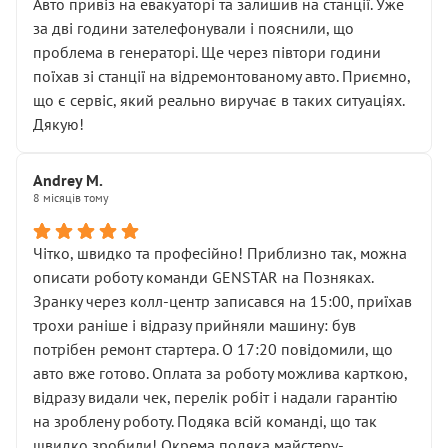
• почали озвучувати купу додаткових робіт без
Авто привіз на евакуаторі та залишив на станції. Уже
чіткого пояснення
за дві години зателефонували і пояснили, що
( ну все зняли та доробили) дякую!
проблема в генераторі. Ще через півтори години
Окремий момент, який виглядає абсурдно:
поїхав зі станції на відремонтованому авто. Приємно,
мені заявили, що бачок гальмівної рідини потрібно
що є сервіс, який реально виручає в таких ситуаціях.
міняти разом із головним гальмівним циліндром у
Дякую!
зборі.
Для людини, яка хоча б трохи розуміється на техніці,
Andrey M.
це звучить як мінімум непрофесійно, а як максимум —
8 місяців тому
спроба продати дорогий вузол замість елементарних
ущільнювачів.
Чітко, швидко та професійно! Приблизно так, можна
Що прикро — це не перший мій візит. Раніше міняв у
описати роботу команди GENSTAR на Позняках.
вас стартер, і тоді сервіс наче справив хороше
Зранку через колл-центр записався на 15:00, приїхав
враження. Але згодом знайшов декілька гайок під
трохи раніше і відразу прийняли машину: був
лобовим склом. Мені пояснили, що це “старі гайки, які
потрібен ремонт стартера. О 17:20 повідомили, що
відкручували”, і попросили не хвилюватися. ( надіюсь
авто вже готово. Оплата за роботу можлива карткою,
новий власник, не застяг в полі))
відразу видали чек, перелік робіт і надали гарантію
Але після нинішнього візиту такі дрібниці вже не
на зроблену роботу. Подяка всій команді, що так
здаються дрібницями.
швидко зробили! Окрема подяка майстеру-