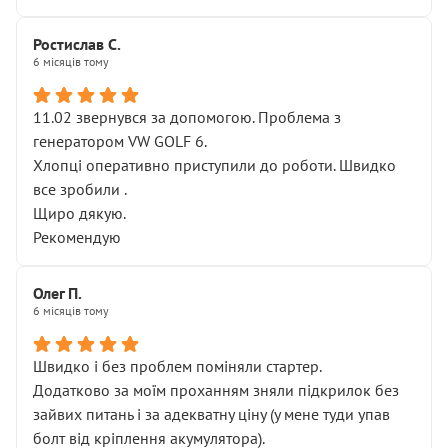
Ростислав С.
6 місяців тому
11.02 звернувся за допомогою. Проблема з
генератором VW GOLF 6.
Хлопці оперативно приступили до роботи. Швидко
все зробили .
Щиро дякую.
Рекомендую
Олег П.
6 місяців тому
Швидко і без проблем поміняли стартер.
Додатково за моїм проханням зняли підкрилок без
зайвих питань і за адекватну ціну (у мене туди упав
болт від кріплення акумулятора).