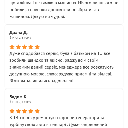
що я жінка і не тямлю в машинах. Нічого лишнього не
робили, а навпаки допомогли розібратися з
машиною. Дякую ви чудові.
Диана Д.
8 місяців тому
Дуже сподобався сервіс, була з батьком на ТО все
зробили швидко та якісно, раджу всім своїм
знайомим даний сервіс, менеджера все розказують
досупною мовою, слюсарядуже приємні та вічлеві.
Візитом залишились задоволені
Вадим К.
8 місяців тому
З 14-го року ремонтую стартери,генератори та
турбіну своїх авто в генстарі . Дуже задоволений