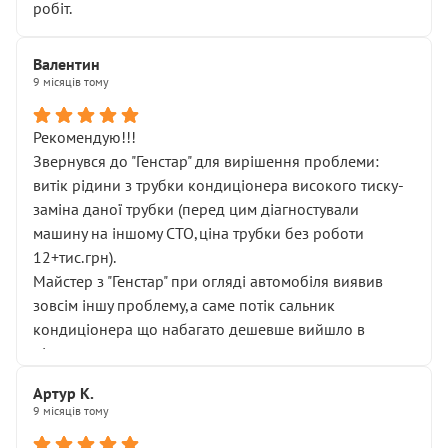
робіт.
Валентин
9 місяців тому
Рекомендую!!!
Звернувся до "Генстар" для вирішення проблеми:
витік рідини з трубки кондиціонера високого тиску-
заміна даної трубки (перед цим діагностували
машину на іншому СТО,ціна трубки без роботи
12+тис.грн).
Майстер з "Генстар" при огляді автомобіля виявив
зовсім іншу проблему,а саме потік сальник
кондиціонера що набагато дешевше вийшло в
підсумку.
Дуже дякую за швидкий і професійний ремонт!
Артур К.
9 місяців тому