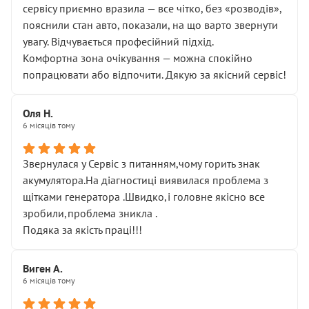
сервісу приємно вразила — все чітко, без «розводів»,
пояснили стан авто, показали, на що варто звернути
увагу. Відчувається професійний підхід.
Комфортна зона очікування — можна спокійно
попрацювати або відпочити. Дякую за якісний сервіс!
Оля Н.
6 місяців тому
Звернулася у Сервіс з питанням,чому горить знак
акумулятора.На діагностиці виявилася проблема з
щітками генератора .Швидко,і головне якісно все
зробили,проблема зникла .
Подяка за якість праці!!!
Виген А.
6 місяців тому