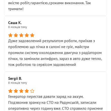
якістю робіт,гарантією,сроками виконання. Так
тримати!
Саша К.
8 місяців тому
Дуже задоволений результатом роботи, приїхав з
проблемою що пічка в салоні не гріє, майстри
промили систему охолодження двигуна з радіатором
пічки, та замінили антифриз, зараз в авто дуже тепло,
тож роботою та сервісом задоволений
Sergii B.
8 місяців тому
Генератор перестав давати заряд на аккум.
Подзвонив зранку на СТО на Радунській, записали
оперативно через годину вже. СТО справило приємне