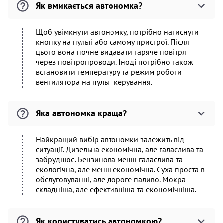
Як вмикається автономка?
Щоб увімкнути автономку, потрібно натиснути
кнопку на пульті або самому пристрої. Після
цього вона почне видавати гаряче повітря
через повітропроводи. Іноді потрібно також
встановити температуру та режим роботи
вентилятора на пульті керування.
Яка автономка краща?
Найкращий вибір автономки залежить від
ситуації. Дизельна економічна, але галаслива та
забруднює. Бензинова менш галаслива та
екологічна, але менш економічна. Суха проста в
обслуговуванні, але дороге паливо. Мокра
складніша, але ефективніша та економічніша.
Як користуватись автономкою?