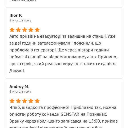
залишився таким самим, як і був. Тобто оплачена
“діагностика гальм” фактично нічого не дала.
Далі ситуація тільки погіршилась:
Ihor P.
8 місяців тому
• сказали, що тепер “потрібно знімати колеса”
• що біля авто стояти вже не можна
• почали озвучувати купу додаткових робіт без
Авто привіз на евакуаторі та залишив на станції. Уже
чіткого пояснення
за дві години зателефонували і пояснили, що
( ну все зняли та доробили) дякую!
проблема в генераторі. Ще через півтори години
Окремий момент, який виглядає абсурдно:
поїхав зі станції на відремонтованому авто. Приємно,
мені заявили, що бачок гальмівної рідини потрібно
що є сервіс, який реально виручає в таких ситуаціях.
міняти разом із головним гальмівним циліндром у
Дякую!
зборі.
Для людини, яка хоча б трохи розуміється на техніці,
Andrey M.
це звучить як мінімум непрофесійно, а як максимум —
8 місяців тому
спроба продати дорогий вузол замість елементарних
ущільнювачів.
Чітко, швидко та професійно! Приблизно так, можна
Що прикро — це не перший мій візит. Раніше міняв у
описати роботу команди GENSTAR на Позняках.
вас стартер, і тоді сервіс наче справив хороше
Зранку через колл-центр записався на 15:00, приїхав
враження. Але згодом знайшов декілька гайок під
трохи раніше і відразу прийняли машину: був