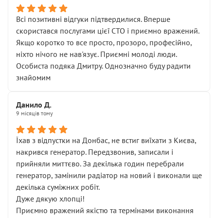
Всі позитивні відгуки підтвердилися. Вперше
скористався послугами цієї СТО і приємно вражений.
Якщо коротко то все просто, прозоро, професійно,
ніхто нічого не нав'язує. Приємні молоді люди.
Особиста подяка Дмитру. Однозначно буду радити
знайомим
Данило Д.
9 місяців тому
Їхав з відпустки на Донбас, не встиг виїхати з Києва,
накрився генератор. Передзвонив, записали і
прийняли миттєво. За декілька годин перебрали
генератор, замінили радіатор на новий і виконали ще
декілька суміжних робіт.
Дуже дякую хлопці!
Приємно вражений якістю та термінами виконання