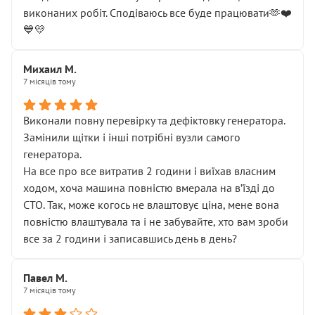
виконаних робіт. Сподіваюсь все буде працювати🫶❤️
💙💛
Михаил М.
7 місяців тому
Виконали повну перевірку та дефіктовку генератора.
Замінили щітки і інші потрібні вузли самого
генератора.
На все про все витратив 2 години і виїхав власним
ходом, хоча машина повністю вмерала на вʼїзді до
СТО. Так, може когось не влаштовує ціна, мене вона
повністю влаштувала та і не забувайте, хто вам зроби
все за 2 години і записавшись день в день?
Павел М.
7 місяців тому