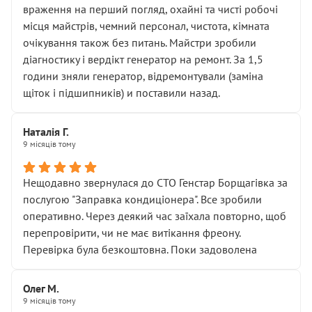
враження на перший погляд, охайні та чисті робочі
місця майстрів, чемний персонал, чистота, кімната
очікування також без питань. Майстри зробили
діагностику і вердікт генератор на ремонт. За 1,5
години зняли генератор, відремонтували (заміна
щіток і підшипників) и поставили назад.
Наталія Г.
9 місяців тому
Нещодавно звернулася до СТО Генстар Борщагівка за
послугою "Заправка кондиціонера". Все зробили
оперативно. Через деякий час заїхала повторно, щоб
перепровірити, чи не має витікання фреону.
Перевірка була безкоштовна. Поки задоволена
Олег М.
9 місяців тому