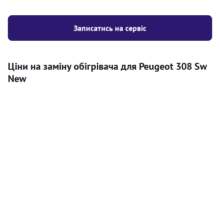
Записатись на сервіс
Ціни на заміну обігрівача для Peugeot 308 Sw
New
Послуга
Ціна
Автономний обігрівач
Безкоштовний розрахунок ціни
Безкоштовно
установки автономного обігрівача
Встановлення повітряного
8000
грн
автономного опалювача