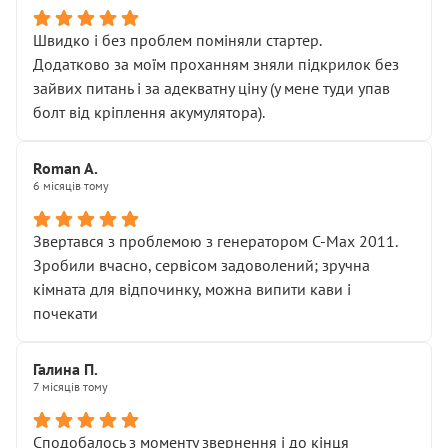
Швидко і без проблем поміняли стартер.
Додатково за моїм проханням зняли підкрилок без
зайвих питань і за адекватну ціну (у мене туди упав
болт від кріплення акумулятора).
Roman A.
6 місяців тому
Звертався з проблемою з генератором C-Max 2011.
Зробили вчасно, сервісом задоволений; зручна
кімната для відпочинку, можна випити кави і
почекати
Галина П.
7 місяців тому
Сподобалось з моменту звернення і до кінця