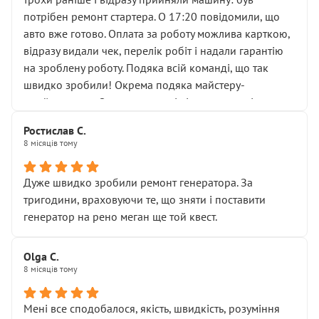
лобовим склом. Мені пояснили, що це “старі гайки, які
потрібен ремонт стартера. О 17:20 повідомили, що
відкручували”, і попросили не хвилюватися. ( надіюсь
авто вже готово. Оплата за роботу можлива карткою,
новий власник, не застяг в полі))
відразу видали чек, перелік робіт і надали гарантію
Але після нинішнього візиту такі дрібниці вже не
на зроблену роботу. Подяка всій команді, що так
здаються дрібницями.
швидко зробили! Окрема подяка майстеру-
Я — клієнт, який працює на довірі, і саме її цей сервіс
приймальнику Олександру: всі чітко та по суті.
серйозно підірвав.
Молодці! Однозначно буду радити своїм знайомим
Хотілося б більше:
Ростислав С.
звертатися до цього автосервісу.
8 місяців тому
• належної уваги до авто
• прозорості в роботах і рахунках
• реальної діагностики, а не формального
Дуже швидко зробили ремонт генератора. За
“подивились і поїхав”
тригодини, враховуючи те, що зняти і поставити
На жаль, складається враження, що сервіс працює не
генератор на рено меган ще той квест.
на якість, а “аби швидше і дорожче”. Саме це і псує
загальне враження та бажання повертатися.
Olga С.
Стосовно комунікації - все добре
8 місяців тому
Мені все сподобалося, якість, швидкість, розуміння