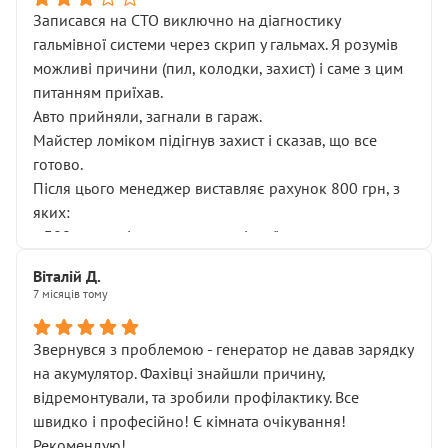
Записався на СТО виключно на діагностику
гальмівної системи через скрип у гальмах. Я розумів
можливі причини (пил, колодки, захист) і саме з цим
питанням приїхав.
Авто прийняли, загнали в гараж.
Майстер ломіком підігнув захист і сказав, що все
готово.
Після цього менеджер виставляє рахунок 800 грн, з
яких:
• 300 грн — діагностика гальмівної системи
• 500 грн — діагностика ходової, яку я НЕ замовляв і
Віталій Д.
НЕ погоджував
7 місяців тому
Я оплатив, але одразу звернув увагу, що це нав’язана
послуга. Тим більше, я був поруч і жодної реальної
Звернувся з проблемою - генератор не давав зарядку
діагностики ходової не проводилось. Після
на акумулятор. Фахівці знайшли причину,
зауваження гроші за цю “послугу” повернули, що
відремонтували, та зробили профілактику. Все
лише підтвердило мою правоту.
швидко і професійно! Є кімната очікування!
Але головне — я виїжджаю з боксу, і скрип у гальмах
Рекомендую!