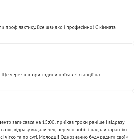
ли профілактику. Все швидко і професійно! Є кімната
ати дорогий вузол замість елементарних ущільнювачів.
м знайшов декілька гайок під лобовим склом. Мені
 Ще через півтори години поїхав зі станції на
ня та бажання повертатися.
нтр записався на 15:00, приїхав трохи раніше і відразу
кою, відразу видали чек, перелік робіт і надали гарантію
 чітко та по суті. Молодці! Однозначно буду радити своїм