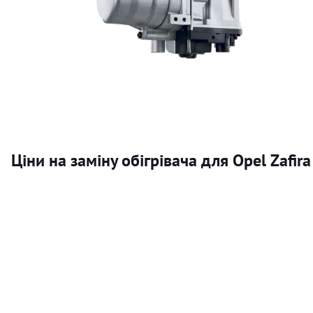
Ціни на заміну обігрівача для Opel Zafira
Послуга
Автономний обігрівач
Безкоштовний розрахунок ціни установки автономного об