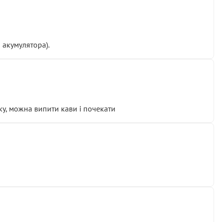
 акумулятора).
у, можна випити кави і почекати