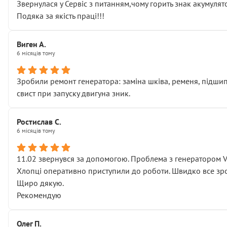
Звернулася у Сервіс з питанням,чому горить знак акумуля
Подяка за якість праці!!!
Виген А.
6 місяців тому
Зробили ремонт генератора: заміна шківа, ременя, підшипни
свист при запуску двигуна зник.
Ростислав С.
6 місяців тому
11.02 звернувся за допомогою. Проблема з генератором 
Хлопці оперативно приступили до роботи. Швидко все зро
Щиро дякую.
Рекомендую
Олег П.