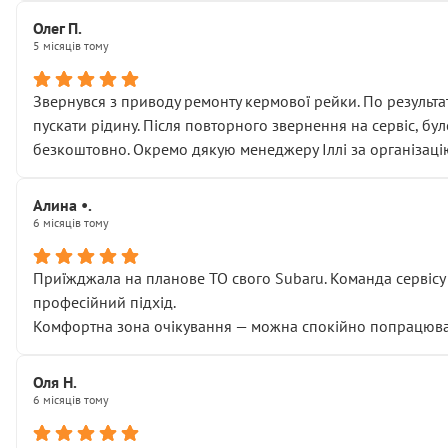
Олег П.
5 місяців тому
Звернувся з приводу ремонту кермової рейки. По результат
пускати рідину. Після повторного звернення на сервіс, бу
безкоштовно. Окремо дякую менеджеру Іллі за організаці
Алина •.
6 місяців тому
Приїжджала на планове ТО свого Subaru. Команда сервісу п
професійний підхід.
Комфортна зона очікування — можна спокійно попрацювати
Оля Н.
6 місяців тому