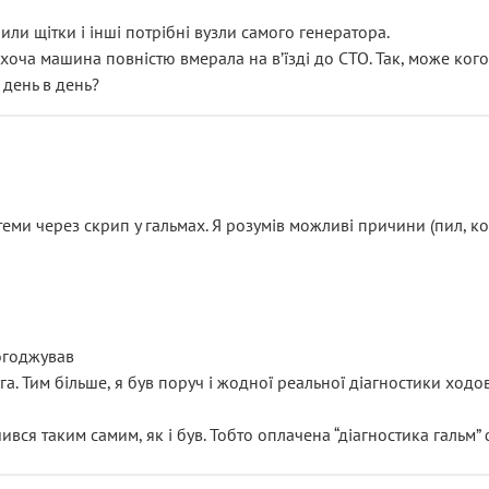
или щітки і інші потрібні вузли самого генератора.
 хоча машина повністю вмерала на вʼїзді до СТО. Так, може кого
 день в день?
еми через скрип у гальмах. Я розумів можливі причини (пил, кол
погоджував
уга. Тим більше, я був поруч і жодної реальної діагностики ход
ився таким самим, як і був. Тобто оплачена “діагностика гальм”