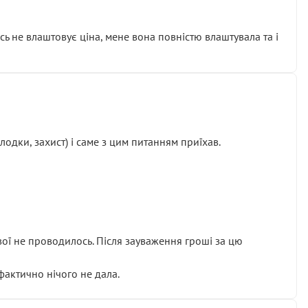
сь не влаштовує ціна, мене вона повністю влаштувала та і
одки, захист) і саме з цим питанням приїхав.
ової не проводилось. Після зауваження гроші за цю
 фактично нічого не дала.