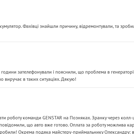
ояснення
кумулятор. Фахівці знайшли причину, відремонтували, та зроби
 разом із головним гальмівним циліндром у зборі.
звучить як мінімум непрофесійно, а як максимум — спроба прод
тартер, і тоді сервіс наче справив хороше враження. Але згодо
и не хвилюватися. ( надіюсь новий власник, не застяг в полі))
я дрібницями.
йозно підірвав.
ві години зателефонували і пояснили, що проблема в генераторі.
о виручає в таких ситуаціях. Дякую!
їхав”
ість, а “аби швидше і дорожче”. Саме це і псує загальне вражен
ти роботу команди GENSTAR на Позняках. Зранку через колл-це
овідомили, що авто вже готово. Оплата за роботу можлива карт
зробили! Окрема подяка майстеру-приймальнику Олександру: всі