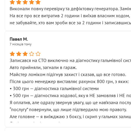
Виконали повну перевірку та дефіктовку генератора. Замін
На все про все витратив 2 години і виїхав власним ходом,
не забувайте, хто вам зроби все за 2 години і записавшись
Павел М.
7 місяців тому
Записався на СТО виключно на діагностику гальмівної сист
Авто прийняли, загнали в гараж.
Майстер ломіком підігнув захист і сказав, що все готово.
Після цього менеджер виставляє рахунок 800 грн, з яких:
• 300 грн — діагностика гальмівної системи
• 500 грн — діагностика ходової, яку я НЕ замовляв і НЕ 
Я оплатив, але одразу звернув увагу, що це нав’язана посл
“послугу” повернули, що лише підтвердило мою правоту.
Але головне — я виїжджаю з боксу, і скрип у гальмах залиш
Далі ситуація тільки погіршилась:
• сказали, що тепер “потрібно знімати колеса”