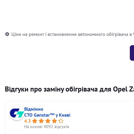
Встановлення повітряного автономного опалювача
Встановлення рідинного автономного опалювача
Ціни на ремонт і встановлення автономного обігрівача в
Відгуки про заміну обігрівача для Opel Z
Відмінно
СТО Genstar™ у Києві
4.3
На основі 4092 відгуків