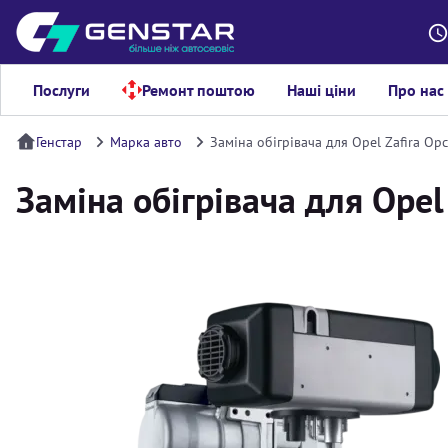
Послуги
Ремонт поштою
Наші ціни
Про нас
Генстар
Марка авто
Заміна обігрівача для Opel Zafira Opc
Заміна обігрівача для Opel