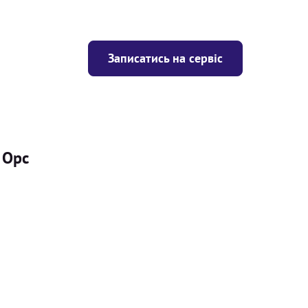
Записатись на сервіс
 Opc
Ціна
ігрівача
Безкоштовно