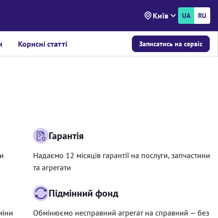
Київ
UA
RU
и
Корисні статті
Записатись на сервіс
Гарантія
ри
Надаємо 12 місяців гарантії на послуги, запчастини
та агрегати
Підмінний фонд
міни
Обмінюємо несправний агрегат на справний — без