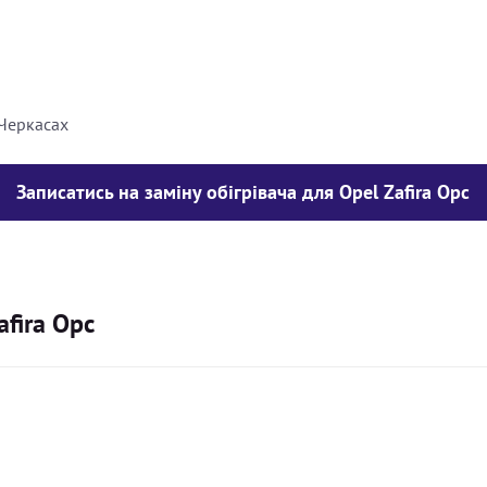
8000
грн
10000
грн
 Черкасах
Записатись на заміну обігрівача для Opel Zafira Opc
afira Opc