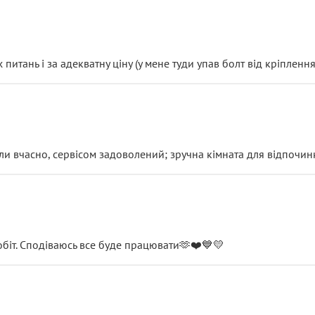
итань і за адекватну ціну (у мене туди упав болт від кріплення
и вчасно, сервісом задоволений; зручна кімната для відпочинк
обіт. Сподіваюсь все буде працювати🫶❤️💙💛