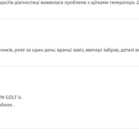
тора.На діагностиці виявилася проблема з щітками генератора 
ків, реле за один день: вранці завіз, ввечері забрав, деталі в
VW GOLF 6.
били .