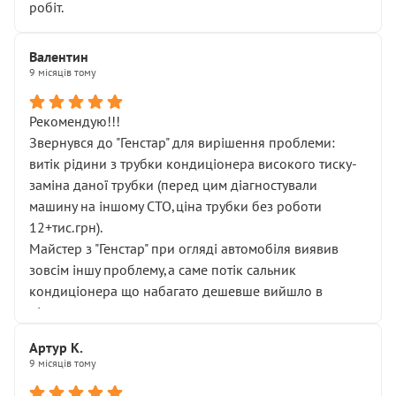
робіт.
Валентин
9 місяців тому
Рекомендую!!!
Звернувся до "Генстар" для вирішення проблеми:
витік рідини з трубки кондиціонера високого тиску-
заміна даної трубки (перед цим діагностували
машину на іншому СТО,ціна трубки без роботи
12+тис.грн).
Майстер з "Генстар" при огляді автомобіля виявив
зовсім іншу проблему,а саме потік сальник
кондиціонера що набагато дешевше вийшло в
підсумку.
Дуже дякую за швидкий і професійний ремонт!
Артур К.
9 місяців тому