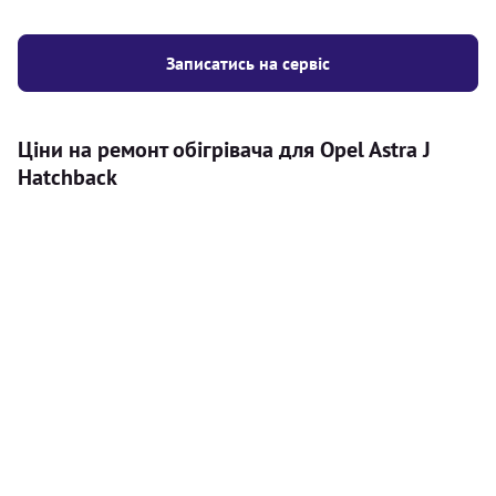
Записатись на сервіс
Ціни на ремонт обігрівача для Opel Astra J
Hatchback
Послуга
Ціна
Автономний обігрівач
Безкоштовний розрахунок ціни
Безкоштовно
установки автономного обігрівача
Встановлення повітряного
8000
грн
автономного опалювача