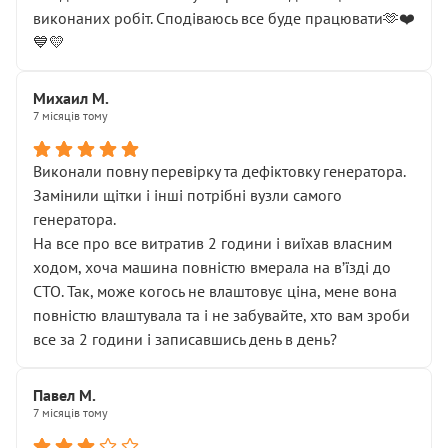
виконаних робіт. Сподіваюсь все буде працювати🫶❤️
💙💛
Михаил М.
7 місяців тому
Виконали повну перевірку та дефіктовку генератора.
Замінили щітки і інші потрібні вузли самого
генератора.
На все про все витратив 2 години і виїхав власним
ходом, хоча машина повністю вмерала на вʼїзді до
СТО. Так, може когось не влаштовує ціна, мене вона
повністю влаштувала та і не забувайте, хто вам зроби
все за 2 години і записавшись день в день?
Павел М.
7 місяців тому