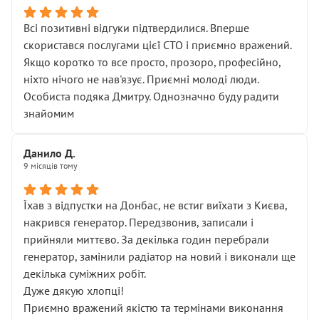
Всі позитивні відгуки підтвердилися. Вперше
скористався послугами цієї СТО і приємно вражений.
Якщо коротко то все просто, прозоро, професійно,
ніхто нічого не нав'язує. Приємні молоді люди.
Особиста подяка Дмитру. Однозначно буду радити
знайомим
Данило Д.
9 місяців тому
Їхав з відпустки на Донбас, не встиг виїхати з Києва,
накрився генератор. Передзвонив, записали і
прийняли миттєво. За декілька годин перебрали
генератор, замінили радіатор на новий і виконали ще
декілька суміжних робіт.
Дуже дякую хлопці!
Приємно вражений якістю та термінами виконання