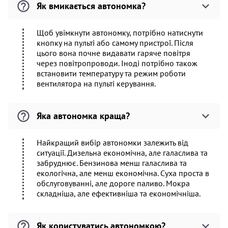
Як вмикається автономка?
Щоб увімкнути автономку, потрібно натиснути
кнопку на пульті або самому пристрої. Після
цього вона почне видавати гаряче повітря
через повітропроводи. Іноді потрібно також
встановити температуру та режим роботи
вентилятора на пульті керування.
Яка автономка краща?
Найкращий вибір автономки залежить від
ситуації. Дизельна економічна, але галаслива та
забруднює. Бензинова менш галаслива та
екологічна, але менш економічна. Суха проста в
обслуговуванні, але дороге паливо. Мокра
складніша, але ефективніша та економічніша.
Як користуватись автономкою?