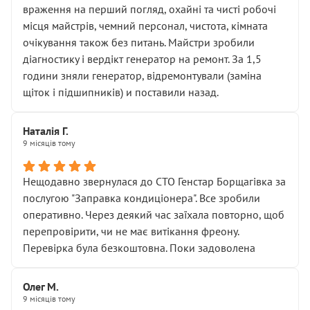
враження на перший погляд, охайні та чисті робочі
місця майстрів, чемний персонал, чистота, кімната
очікування також без питань. Майстри зробили
діагностику і вердікт генератор на ремонт. За 1,5
години зняли генератор, відремонтували (заміна
щіток і підшипників) и поставили назад.
Наталія Г.
9 місяців тому
Нещодавно звернулася до СТО Генстар Борщагівка за
послугою "Заправка кондиціонера". Все зробили
оперативно. Через деякий час заїхала повторно, щоб
перепровірити, чи не має витікання фреону.
Перевірка була безкоштовна. Поки задоволена
Олег М.
9 місяців тому