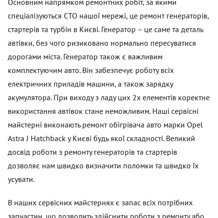
Основним напрямком ремонтних робіт, за якими
спеціалізуються СТО нашої мережі, це ремонт генераторів,
стартерів та турбін в Києві. Генератор – це саме та деталь
автівки, без чого ризиковано нормально пересуватися
дорогами міста. Генератор також є важливим
комплектуючим авто. Він забезпечує роботу всіх
електричних приладів машини, а також зарядку
акумулятора. При виходу з ладу цих 2х елементів коректне
використання автівок стане неможливим. Наші сервісні
майстерні виконають ремонт обігрівача авто марки Opel
Astra J Hatchback у Києві будь якої складності. Великий
досвід роботи з ремонту генераторів та стартерів
дозволяє нам швидко визначити поломки та швидко їх
усувати.
В наших сервісних майстернях є запас всіх потрібних
запчастин, що дозволить здійснити роботи з ремонту або