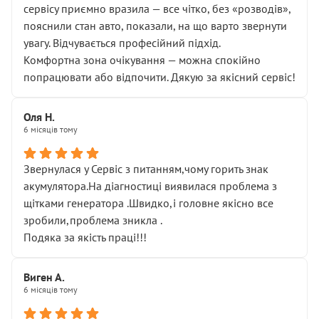
сервісу приємно вразила — все чітко, без «розводів»,
пояснили стан авто, показали, на що варто звернути
увагу. Відчувається професійний підхід.
Комфортна зона очікування — можна спокійно
попрацювати або відпочити. Дякую за якісний сервіс!
Оля Н.
6 місяців тому
Звернулася у Сервіс з питанням,чому горить знак
акумулятора.На діагностиці виявилася проблема з
щітками генератора .Швидко,і головне якісно все
зробили,проблема зникла .
Подяка за якість праці!!!
Виген А.
6 місяців тому