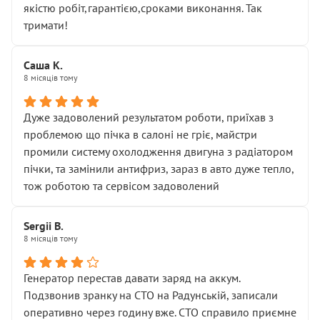
якістю робіт,гарантією,сроками виконання. Так
тримати!
Саша К.
8 місяців тому
Дуже задоволений результатом роботи, приїхав з
проблемою що пічка в салоні не гріє, майстри
промили систему охолодження двигуна з радіатором
пічки, та замінили антифриз, зараз в авто дуже тепло,
тож роботою та сервісом задоволений
Sergii B.
8 місяців тому
Генератор перестав давати заряд на аккум.
Подзвонив зранку на СТО на Радунській, записали
оперативно через годину вже. СТО справило приємне