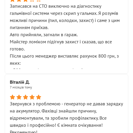
Записався на СТО виключно на діагностику
гальмівної системи через скрип у гальмах. Я розумів
можливі причини (пил, колодки, захист) і саме з цим
питанням приїхав.
Авто прийняли, загнали в гараж.
Майстер ломіком підігнув захист і сказав, що все
готово.
Після цього менеджер виставляє рахунок 800 грн, з
яких:
• 300 грн — діагностика гальмівної системи
• 500 грн — діагностика ходової, яку я НЕ замовляв і
Віталій Д.
НЕ погоджував
7 місяців тому
Я оплатив, але одразу звернув увагу, що це нав’язана
послуга. Тим більше, я був поруч і жодної реальної
Звернувся з проблемою - генератор не давав зарядку
діагностики ходової не проводилось. Після
на акумулятор. Фахівці знайшли причину,
зауваження гроші за цю “послугу” повернули, що
відремонтували, та зробили профілактику. Все
лише підтвердило мою правоту.
швидко і професійно! Є кімната очікування!
Але головне — я виїжджаю з боксу, і скрип у гальмах
Рекомендую!