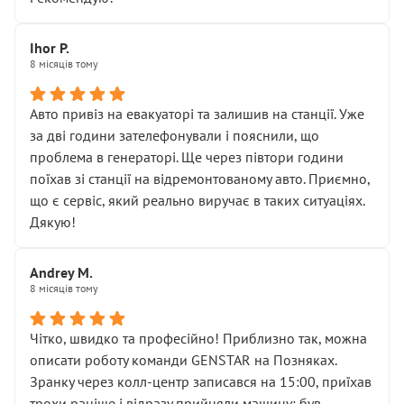
залишився таким самим, як і був. Тобто оплачена
“діагностика гальм” фактично нічого не дала.
Далі ситуація тільки погіршилась:
Ihor P.
8 місяців тому
• сказали, що тепер “потрібно знімати колеса”
• що біля авто стояти вже не можна
• почали озвучувати купу додаткових робіт без
Авто привіз на евакуаторі та залишив на станції. Уже
чіткого пояснення
за дві години зателефонували і пояснили, що
( ну все зняли та доробили) дякую!
проблема в генераторі. Ще через півтори години
Окремий момент, який виглядає абсурдно:
поїхав зі станції на відремонтованому авто. Приємно,
мені заявили, що бачок гальмівної рідини потрібно
що є сервіс, який реально виручає в таких ситуаціях.
міняти разом із головним гальмівним циліндром у
Дякую!
зборі.
Для людини, яка хоча б трохи розуміється на техніці,
Andrey M.
це звучить як мінімум непрофесійно, а як максимум —
8 місяців тому
спроба продати дорогий вузол замість елементарних
ущільнювачів.
Чітко, швидко та професійно! Приблизно так, можна
Що прикро — це не перший мій візит. Раніше міняв у
описати роботу команди GENSTAR на Позняках.
вас стартер, і тоді сервіс наче справив хороше
Зранку через колл-центр записався на 15:00, приїхав
враження. Але згодом знайшов декілька гайок під
трохи раніше і відразу прийняли машину: був