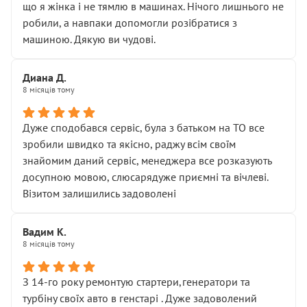
що я жінка і не тямлю в машинах. Нічого лишнього не
робили, а навпаки допомогли розібратися з
машиною. Дякую ви чудові.
Диана Д.
8 місяців тому
Дуже сподобався сервіс, була з батьком на ТО все
зробили швидко та якісно, раджу всім своїм
знайомим даний сервіс, менеджера все розказують
досупною мовою, слюсарядуже приємні та вічлеві.
Візитом залишились задоволені
Вадим К.
8 місяців тому
З 14-го року ремонтую стартери,генератори та
турбіну своїх авто в генстарі . Дуже задоволений