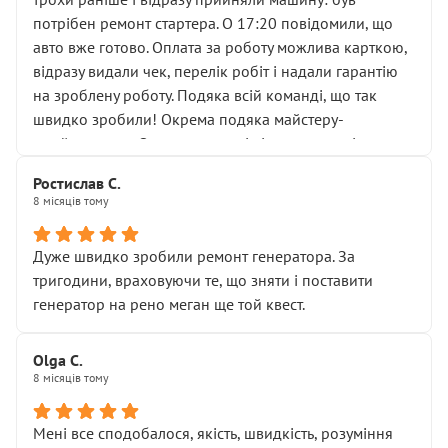
лобовим склом. Мені пояснили, що це “старі гайки, які
потрібен ремонт стартера. О 17:20 повідомили, що
відкручували”, і попросили не хвилюватися. ( надіюсь
авто вже готово. Оплата за роботу можлива карткою,
новий власник, не застяг в полі))
відразу видали чек, перелік робіт і надали гарантію
Але після нинішнього візиту такі дрібниці вже не
на зроблену роботу. Подяка всій команді, що так
здаються дрібницями.
швидко зробили! Окрема подяка майстеру-
Я — клієнт, який працює на довірі, і саме її цей сервіс
приймальнику Олександру: всі чітко та по суті.
серйозно підірвав.
Молодці! Однозначно буду радити своїм знайомим
Хотілося б більше:
Ростислав С.
звертатися до цього автосервісу.
8 місяців тому
• належної уваги до авто
• прозорості в роботах і рахунках
• реальної діагностики, а не формального
Дуже швидко зробили ремонт генератора. За
“подивились і поїхав”
тригодини, враховуючи те, що зняти і поставити
На жаль, складається враження, що сервіс працює не
генератор на рено меган ще той квест.
на якість, а “аби швидше і дорожче”. Саме це і псує
загальне враження та бажання повертатися.
Olga С.
Стосовно комунікації - все добре
8 місяців тому
Мені все сподобалося, якість, швидкість, розуміння