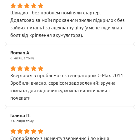
Швидко і без проблем поміняли стартер.
Додатково за моїм проханням зняли підкрилок без
зайвих питань і за адекватну ціну (у мене туди упав
болт від кріплення акумулятора).
Roman A.
6 місяців тому
Звертався з проблемою з генератором C-Max 2011.
Зробили вчасно, сервісом задоволений; зручна
кімната для відпочинку, можна випити кави і
почекати
Галина П.
7 місяців тому
Сподобалось з моменту звернення і до кінця