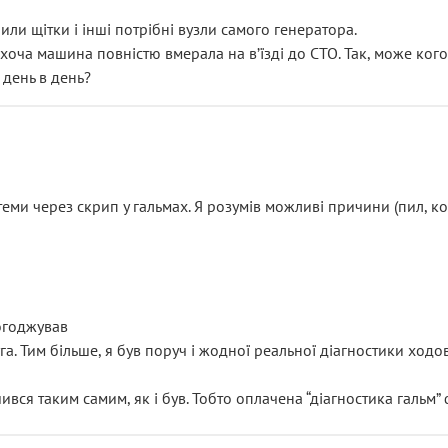
или щітки і інші потрібні вузли самого генератора.
 хоча машина повністю вмерала на вʼїзді до СТО. Так, може кого
 день в день?
еми через скрип у гальмах. Я розумів можливі причини (пил, кол
погоджував
уга. Тим більше, я був поруч і жодної реальної діагностики ход
ився таким самим, як і був. Тобто оплачена “діагностика гальм”