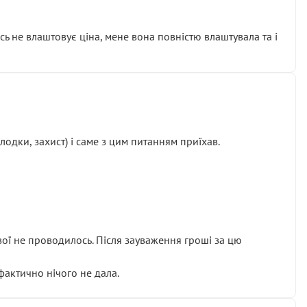
сь не влаштовує ціна, мене вона повністю влаштувала та і
одки, захист) і саме з цим питанням приїхав.
ової не проводилось. Після зауваження гроші за цю
 фактично нічого не дала.