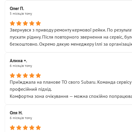
Олег П.
5 місяців тому
Звернувся з приводу ремонту кермової рейки. По результат
пускати рідину. Після повторного звернення на сервіс, бу
безкоштовно. Окремо дякую менеджеру Іллі за організаці
Алина •.
6 місяців тому
Приїжджала на планове ТО свого Subaru. Команда сервісу п
професійний підхід.
Комфортна зона очікування — можна спокійно попрацювати
Оля Н.
6 місяців тому