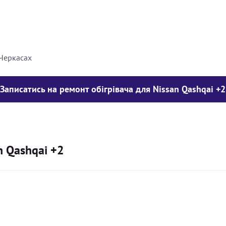
8000
грн
10000
грн
 Черкасах
Записатись на ремонт обігрівача для Nissan Qashqai +2
n Qashqai +2