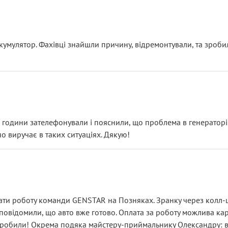
ояснення
кумулятор. Фахівці знайшли причину, відремонтували, та зроби
 разом із головним гальмівним циліндром у зборі.
звучить як мінімум непрофесійно, а як максимум — спроба прод
тартер, і тоді сервіс наче справив хороше враження. Але згодо
и не хвилюватися. ( надіюсь новий власник, не застяг в полі))
я дрібницями.
йозно підірвав.
ві години зателефонували і пояснили, що проблема в генераторі.
о виручає в таких ситуаціях. Дякую!
їхав”
ість, а “аби швидше і дорожче”. Саме це і псує загальне вражен
ти роботу команди GENSTAR на Позняках. Зранку через колл-це
овідомили, що авто вже готово. Оплата за роботу можлива карт
зробили! Окрема подяка майстеру-приймальнику Олександру: всі