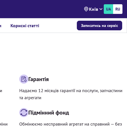
Київ
UA
RU
и
Корисні статті
Записатись на сервіс
Гарантія
ри
Надаємо 12 місяців гарантії на послуги, запчастини
та агрегати
Підмінний фонд
міни
Обмінюємо несправний агрегат на справний — без