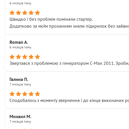
6 місяців тому
Швидко і без проблем поміняли стартер.
Додатково за моїм проханням зняли підкрилок без зайвих п
Roman A.
6 місяців тому
Звертався з проблемою з генератором C-Max 2011. Зробил
Галина П.
7 місяців тому
Сподобалось з моменту звернення і до кінця виконаних р
Михаил М.
7 місяців тому