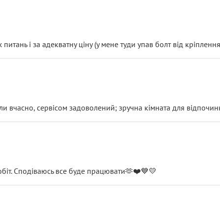
итань і за адекватну ціну (у мене туди упав болт від кріплення
и вчасно, сервісом задоволений; зручна кімната для відпочинк
обіт. Сподіваюсь все буде працювати🫶❤️💙💛