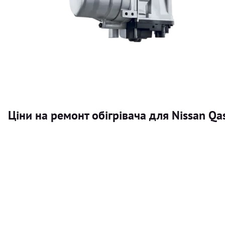
Ціни на ремонт обігрівача для Nissan Qa
Послуга
Автономний обігрівач
Безкоштовний розрахунок ціни установки автономного об