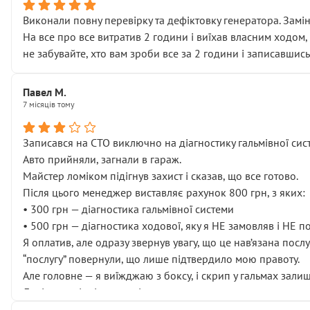
Виконали повну перевірку та дефіктовку генератора. Замін
На все про все витратив 2 години і виїхав власним ходом,
не забувайте, хто вам зроби все за 2 години і записавшись
Павел М.
7 місяців тому
Записався на СТО виключно на діагностику гальмівної сист
Авто прийняли, загнали в гараж.
Майстер ломіком підігнув захист і сказав, що все готово.
Після цього менеджер виставляє рахунок 800 грн, з яких:
• 300 грн — діагностика гальмівної системи
• 500 грн — діагностика ходової, яку я НЕ замовляв і НЕ 
Я оплатив, але одразу звернув увагу, що це нав’язана посл
“послугу” повернули, що лише підтвердило мою правоту.
Але головне — я виїжджаю з боксу, і скрип у гальмах залиш
Далі ситуація тільки погіршилась:
• сказали, що тепер “потрібно знімати колеса”