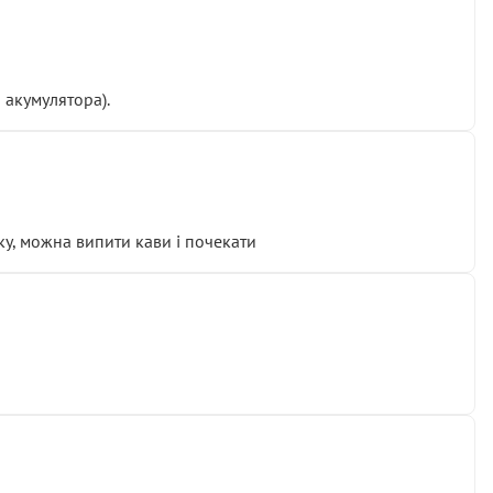
 акумулятора).
у, можна випити кави і почекати