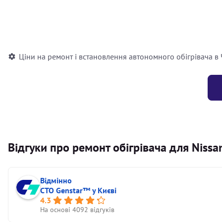
Встановлення повітряного автономного опалювача
Встановлення рідинного автономного опалювача
Ціни на ремонт і встановлення автономного обігрівача в
Відгуки про ремонт обігрівача для Nissa
Відмінно
СТО Genstar™ у Києві
4.3
На основі 4092 відгуків