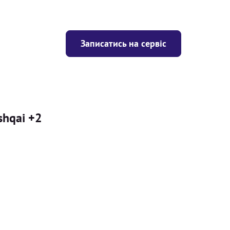
Записатись на сервіс
shqai +2
Ціна
ігрівача
Безкоштовно