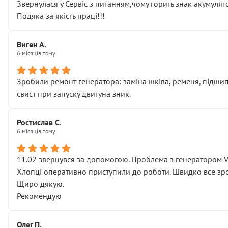
Звернулася у Сервіс з питанням,чому горить знак акумуля
Подяка за якість праці!!!
Виген А.
6 місяців тому
Зробили ремонт генератора: заміна шківа, ременя, підшипни
свист при запуску двигуна зник.
Ростислав С.
6 місяців тому
11.02 звернувся за допомогою. Проблема з генератором 
Хлопці оперативно приступили до роботи. Швидко все зро
Щиро дякую.
Рекомендую
Олег П.