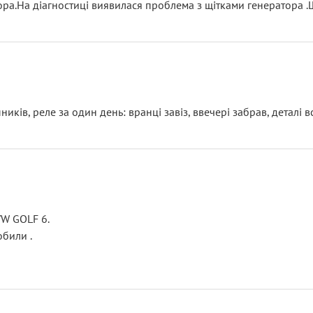
тора.На діагностиці виявилася проблема з щітками генератора 
ків, реле за один день: вранці завіз, ввечері забрав, деталі в
VW GOLF 6.
били .