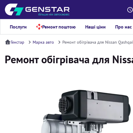
Послуги
Ремонт поштою
Наші ціни
Про нас
Генстар
Марка авто
Ремонт обігрівача для Nissan Qashqai
Ремонт обігрівача для Niss