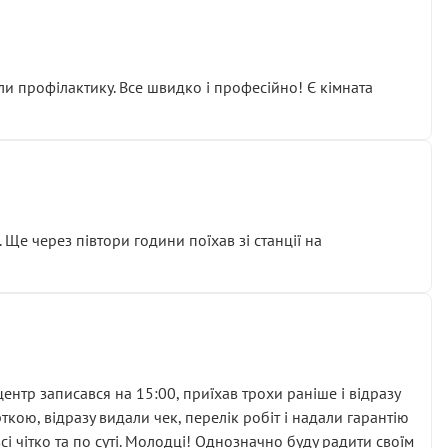
ли профілактику. Все швидко і професійно! Є кімната
ати дорогий вузол замість елементарних ущільнювачів.
м знайшов декілька гайок під лобовим склом. Мені
 Ще через півтори години поїхав зі станції на
ня та бажання повертатися.
нтр записався на 15:00, приїхав трохи раніше і відразу
кою, відразу видали чек, перелік робіт і надали гарантію
 чітко та по суті. Молодці! Однозначно буду радити своїм