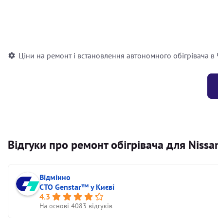
Встановлення повітряного автономного опалювача
Встановлення рідинного автономного опалювача
Ціни на ремонт і встановлення автономного обігрівача в
Відгуки про ремонт обігрівача для Nissa
Відмінно
СТО Genstar™ у Києві
4.3
На основі 4083 відгуків