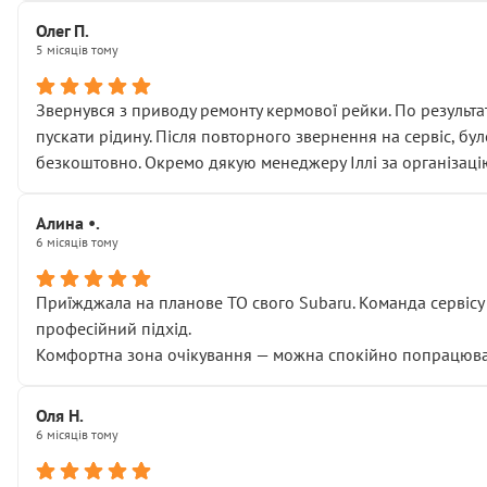
Олег П.
5 місяців тому
Звернувся з приводу ремонту кермової рейки. По результат
пускати рідину. Після повторного звернення на сервіс, бу
безкоштовно. Окремо дякую менеджеру Іллі за організаці
Алина •.
6 місяців тому
Приїжджала на планове ТО свого Subaru. Команда сервісу п
професійний підхід.
Комфортна зона очікування — можна спокійно попрацювати
Оля Н.
6 місяців тому