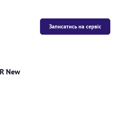
Записатись на сервіс
-R New
Ціна
ігрівача
Безкоштовно