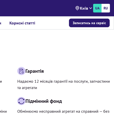
Київ
UA
RU
и
Корисні статті
Записатись на сервіс
Гарантія
ри
Надаємо 12 місяців гарантії на послуги, запчастини
та агрегати
Підмінний фонд
міни
Обмінюємо несправний агрегат на справний — без