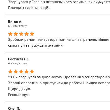
Звернулася у Сервіс з питанням,чому горить знак акумуля
Подяка за якість праці!!!
Виген А.
6 місяців тому
Зробили ремонт генератора: заміна шківа, ременя, підшипни
свист при запуску двигуна зник.
Ростислав С.
6 місяців тому
11.02 звернувся за допомогою. Проблема з генератором 
Хлопці оперативно приступили до роботи. Швидко все зро
Щиро дякую.
Рекомендую
Олег П.