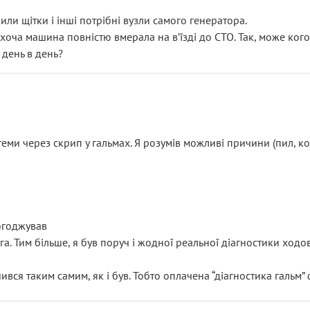
или щітки і інші потрібні вузли самого генератора.
 хоча машина повністю вмерала на вʼїзді до СТО. Так, може кого
 день в день?
еми через скрип у гальмах. Я розумів можливі причини (пил, кол
погоджував
уга. Тим більше, я був поруч і жодної реальної діагностики ход
ився таким самим, як і був. Тобто оплачена “діагностика гальм”