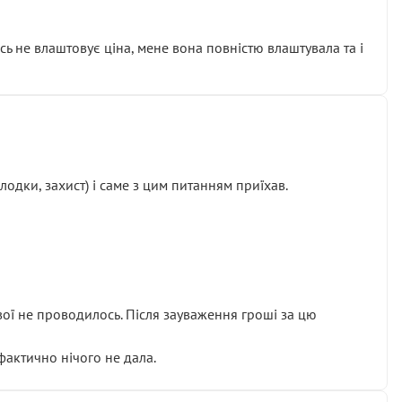
сь не влаштовує ціна, мене вона повністю влаштувала та і
одки, захист) і саме з цим питанням приїхав.
ової не проводилось. Після зауваження гроші за цю
 фактично нічого не дала.