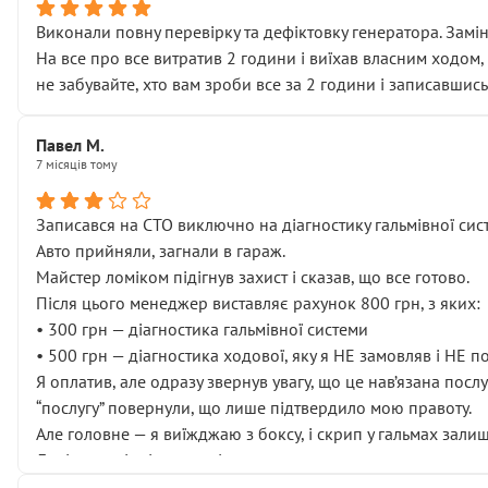
Виконали повну перевірку та дефіктовку генератора. Замін
На все про все витратив 2 години і виїхав власним ходом,
не забувайте, хто вам зроби все за 2 години і записавшись
Павел М.
7 місяців тому
Записався на СТО виключно на діагностику гальмівної сист
Авто прийняли, загнали в гараж.
Майстер ломіком підігнув захист і сказав, що все готово.
Після цього менеджер виставляє рахунок 800 грн, з яких:
• 300 грн — діагностика гальмівної системи
• 500 грн — діагностика ходової, яку я НЕ замовляв і НЕ 
Я оплатив, але одразу звернув увагу, що це нав’язана посл
“послугу” повернули, що лише підтвердило мою правоту.
Але головне — я виїжджаю з боксу, і скрип у гальмах залиш
Далі ситуація тільки погіршилась:
• сказали, що тепер “потрібно знімати колеса”