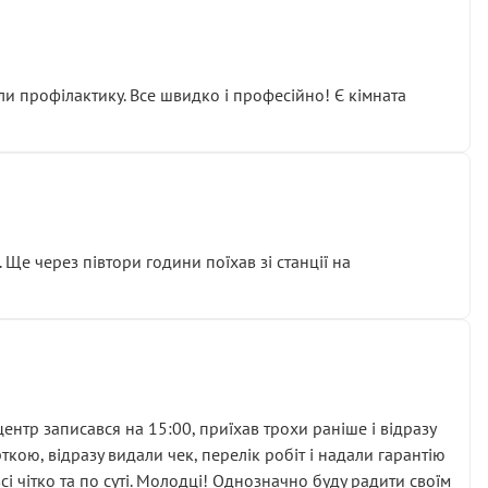
ли профілактику. Все швидко і професійно! Є кімната
ати дорогий вузол замість елементарних ущільнювачів.
м знайшов декілька гайок під лобовим склом. Мені
 Ще через півтори години поїхав зі станції на
ня та бажання повертатися.
нтр записався на 15:00, приїхав трохи раніше і відразу
кою, відразу видали чек, перелік робіт і надали гарантію
 чітко та по суті. Молодці! Однозначно буду радити своїм