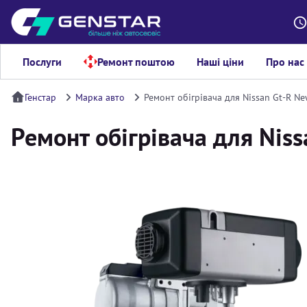
Послуги
Ремонт поштою
Наші ціни
Про нас
Генстар
Марка авто
Ремонт обігрівача для Nissan Gt-R N
Ремонт обігрівача для Nis