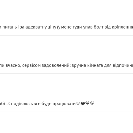
итань і за адекватну ціну (у мене туди упав болт від кріплення
и вчасно, сервісом задоволений; зручна кімната для відпочинк
обіт. Сподіваюсь все буде працювати🫶❤️💙💛