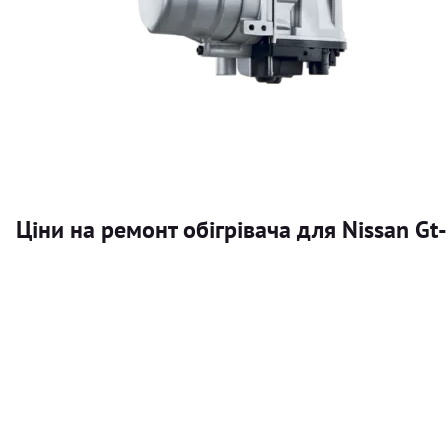
Ціни на ремонт обігрівача для Nissan Gt
Послуга
Автономний обігрівач
Безкоштовний розрахунок ціни установки автономного об