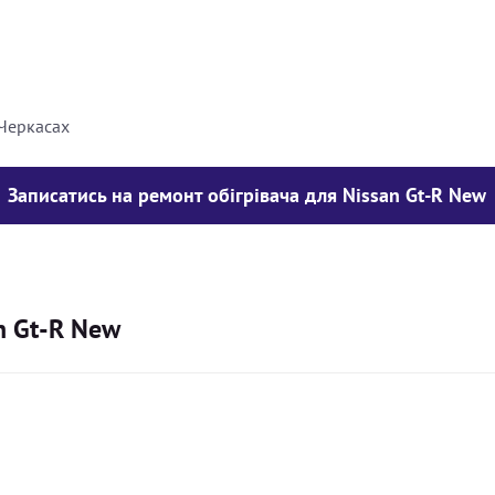
8000
грн
10000
грн
 Черкасах
Записатись на ремонт обігрівача для Nissan Gt-R New
n Gt-R New