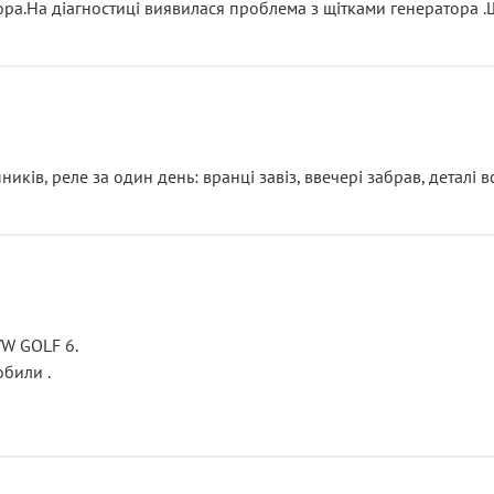
тора.На діагностиці виявилася проблема з щітками генератора 
ків, реле за один день: вранці завіз, ввечері забрав, деталі в
VW GOLF 6.
били .