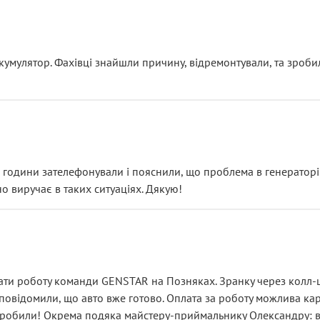
ояснення
кумулятор. Фахівці знайшли причину, відремонтували, та зроби
 разом із головним гальмівним циліндром у зборі.
звучить як мінімум непрофесійно, а як максимум — спроба прод
тартер, і тоді сервіс наче справив хороше враження. Але згодо
и не хвилюватися. ( надіюсь новий власник, не застяг в полі))
я дрібницями.
йозно підірвав.
ві години зателефонували і пояснили, що проблема в генераторі.
о виручає в таких ситуаціях. Дякую!
їхав”
ість, а “аби швидше і дорожче”. Саме це і псує загальне вражен
ти роботу команди GENSTAR на Позняках. Зранку через колл-це
овідомили, що авто вже готово. Оплата за роботу можлива карт
зробили! Окрема подяка майстеру-приймальнику Олександру: всі