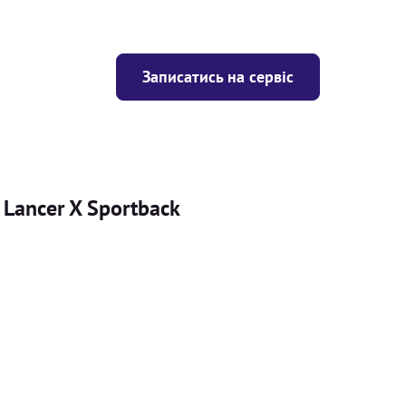
Записатись на сервіс
 Lancer X Sportback
Ціна
ігрівача
Безкоштовно