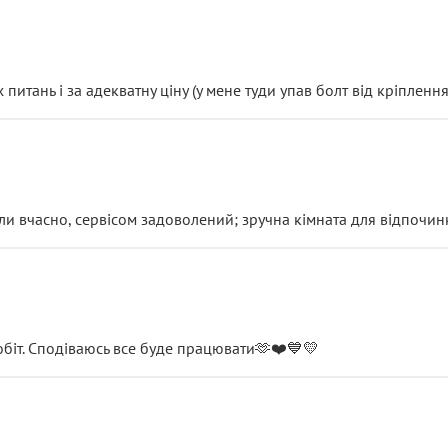
итань і за адекватну ціну (у мене туди упав болт від кріплення
и вчасно, сервісом задоволений; зручна кімната для відпочинк
обіт. Сподіваюсь все буде працювати🫶❤️💙💛