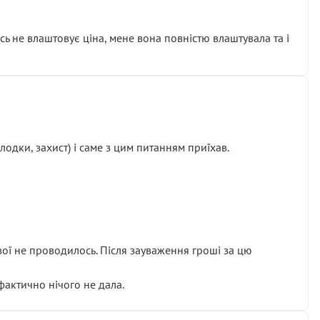
сь не влаштовує ціна, мене вона повністю влаштувала та і
одки, захист) і саме з цим питанням приїхав.
ової не проводилось. Після зауваження гроші за цю
 фактично нічого не дала.