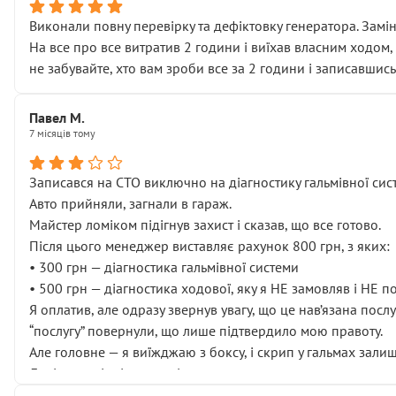
Виконали повну перевірку та дефіктовку генератора. Замін
На все про все витратив 2 години і виїхав власним ходом,
не забувайте, хто вам зроби все за 2 години і записавшись
Павел М.
7 місяців тому
Записався на СТО виключно на діагностику гальмівної сист
Авто прийняли, загнали в гараж.
Майстер ломіком підігнув захист і сказав, що все готово.
Після цього менеджер виставляє рахунок 800 грн, з яких:
• 300 грн — діагностика гальмівної системи
• 500 грн — діагностика ходової, яку я НЕ замовляв і НЕ 
Я оплатив, але одразу звернув увагу, що це нав’язана посл
“послугу” повернули, що лише підтвердило мою правоту.
Але головне — я виїжджаю з боксу, і скрип у гальмах залиш
Далі ситуація тільки погіршилась:
• сказали, що тепер “потрібно знімати колеса”