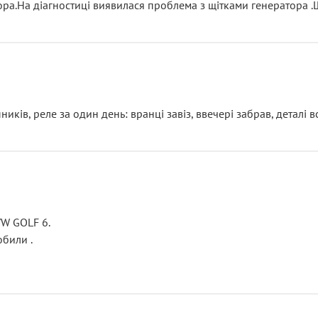
тора.На діагностиці виявилася проблема з щітками генератора 
ків, реле за один день: вранці завіз, ввечері забрав, деталі в
VW GOLF 6.
били .