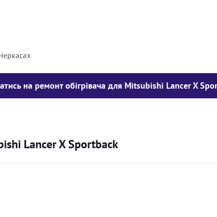
8000
грн
10000
грн
 Черкасах
атись на ремонт обігрівача для Mitsubishi Lancer X Spo
ishi Lancer X Sportback