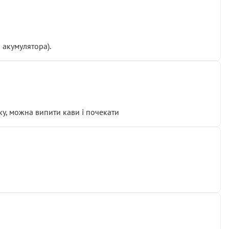
 акумулятора).
у, можна випити кави і почекати