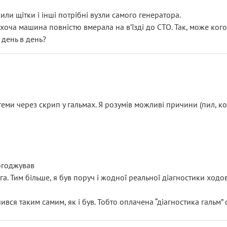
или щітки і інші потрібні вузли самого генератора.
 хоча машина повністю вмерала на вʼїзді до СТО. Так, може кого
 день в день?
еми через скрип у гальмах. Я розумів можливі причини (пил, кол
погоджував
уга. Тим більше, я був поруч і жодної реальної діагностики ход
ився таким самим, як і був. Тобто оплачена “діагностика гальм”