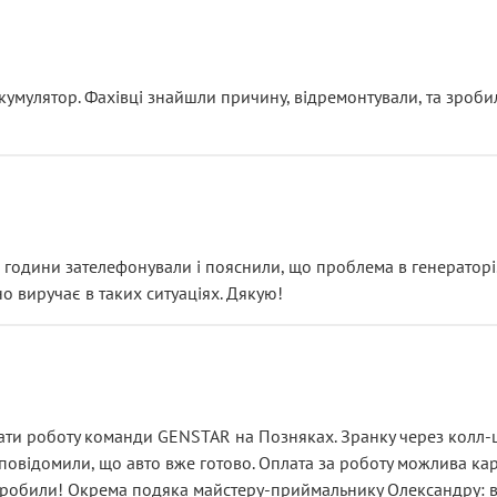
ояснення
кумулятор. Фахівці знайшли причину, відремонтували, та зроби
 разом із головним гальмівним циліндром у зборі.
звучить як мінімум непрофесійно, а як максимум — спроба прод
тартер, і тоді сервіс наче справив хороше враження. Але згодо
и не хвилюватися. ( надіюсь новий власник, не застяг в полі))
я дрібницями.
йозно підірвав.
ві години зателефонували і пояснили, що проблема в генераторі.
о виручає в таких ситуаціях. Дякую!
їхав”
ість, а “аби швидше і дорожче”. Саме це і псує загальне вражен
ти роботу команди GENSTAR на Позняках. Зранку через колл-це
овідомили, що авто вже готово. Оплата за роботу можлива карт
зробили! Окрема подяка майстеру-приймальнику Олександру: всі