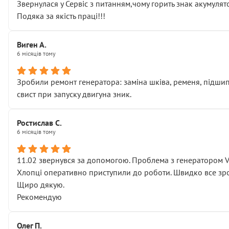
Звернулася у Сервіс з питанням,чому горить знак акумуля
Подяка за якість праці!!!
Виген А.
6 місяців тому
Зробили ремонт генератора: заміна шківа, ременя, підшипни
свист при запуску двигуна зник.
Ростислав С.
6 місяців тому
11.02 звернувся за допомогою. Проблема з генератором 
Хлопці оперативно приступили до роботи. Швидко все зро
Щиро дякую.
Рекомендую
Олег П.