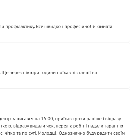
ли профілактику. Все швидко і професійно! Є кімната
ати дорогий вузол замість елементарних ущільнювачів.
м знайшов декілька гайок під лобовим склом. Мені
 Ще через півтори години поїхав зі станції на
ня та бажання повертатися.
нтр записався на 15:00, приїхав трохи раніше і відразу
кою, відразу видали чек, перелік робіт і надали гарантію
 чітко та по суті. Молодці! Однозначно буду радити своїм