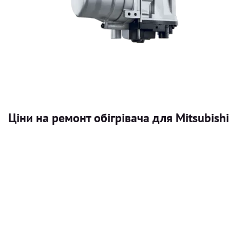
Ціни на ремонт обігрівача для Mitsubishi
Послуга
Автономний обігрівач
Безкоштовний розрахунок ціни установки автономного об