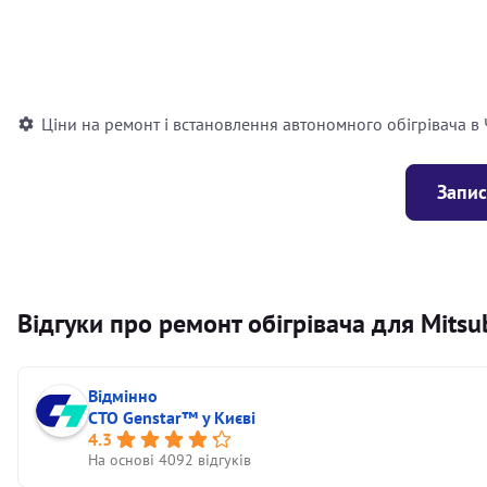
Встановлення повітряного автономного опалювача
Встановлення рідинного автономного опалювача
Ціни на ремонт і встановлення автономного обігрівача в
Запис
Відгуки про ремонт обігрівача для Mitsub
Відмінно
СТО Genstar™ у Києві
4.3
На основі 4092 відгуків