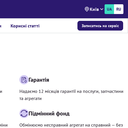
Київ
UA
RU
и
Корисні статті
Записатись на сервіс
Гарантія
ри
Надаємо 12 місяців гарантії на послуги, запчастини
та агрегати
Підмінний фонд
міни
Обмінюємо несправний агрегат на справний — без