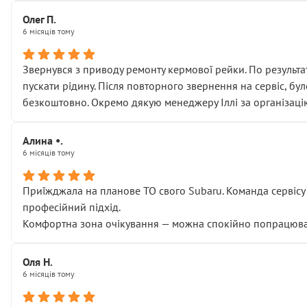
Олег П.
6 місяців тому
Звернувся з приводу ремонту кермової рейки. По результат
пускати рідину. Після повторного звернення на сервіс, бу
безкоштовно. Окремо дякую менеджеру Іллі за організаці
Алина •.
6 місяців тому
Приїжджала на планове ТО свого Subaru. Команда сервісу п
професійний підхід.
Комфортна зона очікування — можна спокійно попрацювати
Оля Н.
6 місяців тому