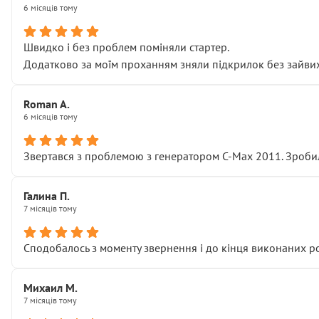
6 місяців тому
Швидко і без проблем поміняли стартер.
Додатково за моїм проханням зняли підкрилок без зайвих п
Roman A.
6 місяців тому
Звертався з проблемою з генератором C-Max 2011. Зробил
Галина П.
7 місяців тому
Сподобалось з моменту звернення і до кінця виконаних р
Михаил М.
7 місяців тому