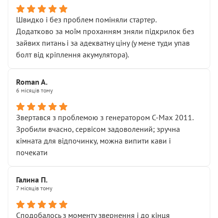
Швидко і без проблем поміняли стартер.
Додатково за моїм проханням зняли підкрилок без
зайвих питань і за адекватну ціну (у мене туди упав
болт від кріплення акумулятора).
Roman A.
6 місяців тому
Звертався з проблемою з генератором C-Max 2011.
Зробили вчасно, сервісом задоволений; зручна
кімната для відпочинку, можна випити кави і
почекати
Галина П.
7 місяців тому
Сподобалось з моменту звернення і до кінця