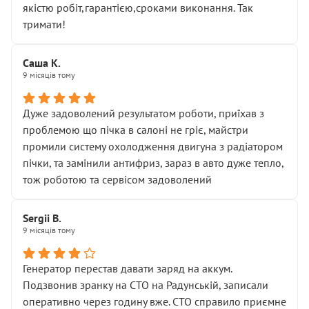
якістю робіт,гарантією,сроками виконання. Так
тримати!
Саша К.
9 місяців тому
Дуже задоволений результатом роботи, приїхав з
проблемою що пічка в салоні не гріє, майстри
промили систему охолодження двигуна з радіатором
пічки, та замінили антифриз, зараз в авто дуже тепло,
тож роботою та сервісом задоволений
Sergii B.
9 місяців тому
Генератор перестав давати заряд на аккум.
Подзвонив зранку на СТО на Радунській, записали
оперативно через годину вже. СТО справило приємне