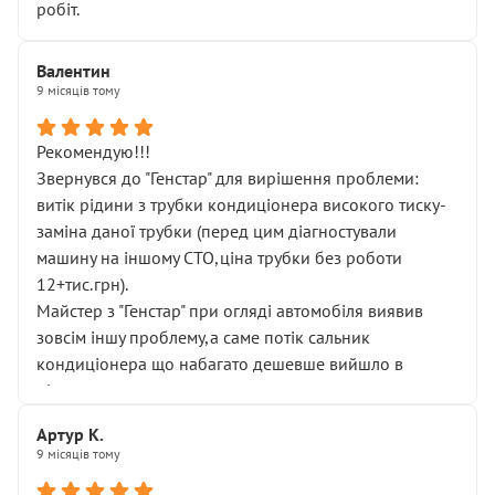
робіт.
Валентин
9 місяців тому
Рекомендую!!!
Звернувся до "Генстар" для вирішення проблеми:
витік рідини з трубки кондиціонера високого тиску-
заміна даної трубки (перед цим діагностували
машину на іншому СТО,ціна трубки без роботи
12+тис.грн).
Майстер з "Генстар" при огляді автомобіля виявив
зовсім іншу проблему,а саме потік сальник
кондиціонера що набагато дешевше вийшло в
підсумку.
Дуже дякую за швидкий і професійний ремонт!
Артур К.
9 місяців тому