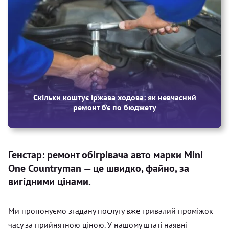
Скільки коштує іржава ходова: як невчасний
ремонт б’є по бюджету
Генстар: ремонт обігрівача авто марки Mini
One Countryman — це швидко, файно, за
вигідними цінами.
Ми пропонуємо згадану послугу вже тривалий проміжок
часу за прийнятною ціною. У нашому штаті наявні