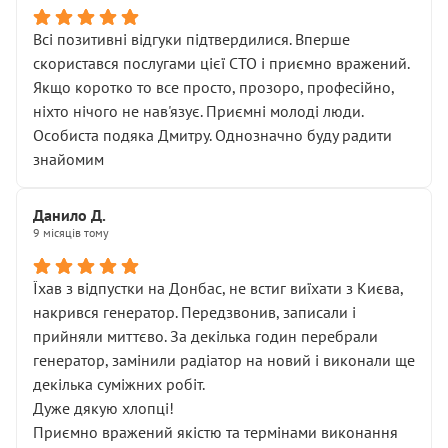
Всі позитивні відгуки підтвердилися. Вперше
скористався послугами цієї СТО і приємно вражений.
Якщо коротко то все просто, прозоро, професійно,
ніхто нічого не нав'язує. Приємні молоді люди.
Особиста подяка Дмитру. Однозначно буду радити
знайомим
Данило Д.
9 місяців тому
Їхав з відпустки на Донбас, не встиг виїхати з Києва,
накрився генератор. Передзвонив, записали і
прийняли миттєво. За декілька годин перебрали
генератор, замінили радіатор на новий і виконали ще
декілька суміжних робіт.
Дуже дякую хлопці!
Приємно вражений якістю та термінами виконання