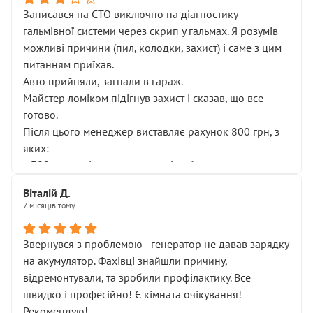
Записався на СТО виключно на діагностику
гальмівної системи через скрип у гальмах. Я розумів
можливі причини (пил, колодки, захист) і саме з цим
питанням приїхав.
Авто прийняли, загнали в гараж.
Майстер ломіком підігнув захист і сказав, що все
готово.
Після цього менеджер виставляє рахунок 800 грн, з
яких:
• 300 грн — діагностика гальмівної системи
• 500 грн — діагностика ходової, яку я НЕ замовляв і
Віталій Д.
НЕ погоджував
7 місяців тому
Я оплатив, але одразу звернув увагу, що це нав’язана
послуга. Тим більше, я був поруч і жодної реальної
Звернувся з проблемою - генератор не давав зарядку
діагностики ходової не проводилось. Після
на акумулятор. Фахівці знайшли причину,
зауваження гроші за цю “послугу” повернули, що
відремонтували, та зробили профілактику. Все
лише підтвердило мою правоту.
швидко і професійно! Є кімната очікування!
Але головне — я виїжджаю з боксу, і скрип у гальмах
Рекомендую!