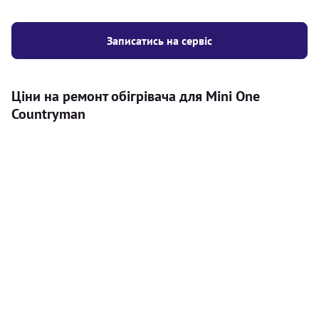
Записатись на сервіс
Ціни на ремонт обігрівача для Mini One
Countryman
Послуга
Ціна
Автономний обігрівач
Безкоштовний розрахунок ціни
Безкоштовно
установки автономного обігрівача
Встановлення повітряного
8000
грн
автономного опалювача