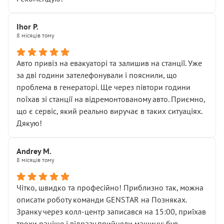
залишився таким самим, як і був. Тобто оплачена
“діагностика гальм” фактично нічого не дала.
Далі ситуація тільки погіршилась:
Ihor P.
8 місяців тому
• сказали, що тепер “потрібно знімати колеса”
• що біля авто стояти вже не можна
• почали озвучувати купу додаткових робіт без
Авто привіз на евакуаторі та залишив на станції. Уже
чіткого пояснення
за дві години зателефонували і пояснили, що
( ну все зняли та доробили) дякую!
проблема в генераторі. Ще через півтори години
Окремий момент, який виглядає абсурдно:
поїхав зі станції на відремонтованому авто. Приємно,
мені заявили, що бачок гальмівної рідини потрібно
що є сервіс, який реально виручає в таких ситуаціях.
міняти разом із головним гальмівним циліндром у
Дякую!
зборі.
Для людини, яка хоча б трохи розуміється на техніці,
Andrey M.
це звучить як мінімум непрофесійно, а як максимум —
8 місяців тому
спроба продати дорогий вузол замість елементарних
ущільнювачів.
Чітко, швидко та професійно! Приблизно так, можна
Що прикро — це не перший мій візит. Раніше міняв у
описати роботу команди GENSTAR на Позняках.
вас стартер, і тоді сервіс наче справив хороше
Зранку через колл-центр записався на 15:00, приїхав
враження. Але згодом знайшов декілька гайок під
трохи раніше і відразу прийняли машину: був