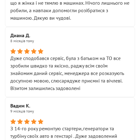
що я жінка і не тямлю в машинах. Нічого лишнього не
робили, а навпаки допомогли розібратися з
машиною. Дякую ви чудові.
Диана Д.
8 місяців тому
Дуже сподобався сервіс, була з батьком на ТО все
зробили швидко та якісно, раджу всім своїм
знайомим даний сервіс, менеджера все розказують
досупною мовою, слюсарядуже приємні та вічлеві.
Візитом залишились задоволені
Вадим К.
9 місяців тому
З 14-го року ремонтую стартери,генератори та
турбіну своїх авто в генстарі . Дуже задоволений