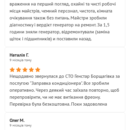
враження на перший погляд, охайні та чисті робочі
місця майстрів, чемний персонал, чистота, кімната
очікування також без питань. Майстри зробили
діагностику і вердікт генератор на ремонт. За 1,5
години зняли генератор, відремонтували (заміна
щіток і підшипників) и поставили назад.
Наталія Г.
9 місяців тому
Нещодавно звернулася до СТО Генстар Борщагівка за
послугою "Заправка кондиціонера". Все зробили
оперативно. Через деякий час заїхала повторно, щоб
перепровірити, чи не має витікання фреону.
Перевірка була безкоштовна. Поки задоволена
Олег М.
9 місяців тому