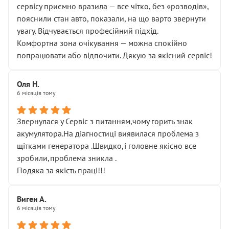
сервісу приємно вразила — все чітко, без «розводів»,
пояснили стан авто, показали, на що варто звернути
увагу. Відчувається професійний підхід.
Комфортна зона очікування — можна спокійно
попрацювати або відпочити. Дякую за якісний сервіс!
Оля Н.
6 місяців тому
Звернулася у Сервіс з питанням,чому горить знак
акумулятора.На діагностиці виявилася проблема з
щітками генератора .Швидко,і головне якісно все
зробили,проблема зникла .
Подяка за якість праці!!!
Виген А.
6 місяців тому