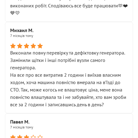
виконаних робіт. Сподіваюсь все буде працювати🫶❤️
💙💛
Михаил М.
7 місяців тому
Виконали повну перевірку та дефіктовку генератора.
Замінили щітки і інші потрібні вузли самого
генератора.
На все про все витратив 2 години і виїхав власним
ходом, хоча машина повністю вмерала на вʼїзді до
СТО. Так, може когось не влаштовує ціна, мене вона
повністю влаштувала та і не забувайте, хто вам зроби
все за 2 години і записавшись день в день?
Павел М.
7 місяців тому