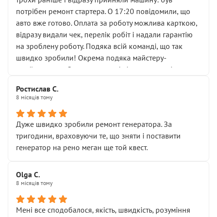
лобовим склом. Мені пояснили, що це “старі гайки, які
потрібен ремонт стартера. О 17:20 повідомили, що
відкручували”, і попросили не хвилюватися. ( надіюсь
авто вже готово. Оплата за роботу можлива карткою,
новий власник, не застяг в полі))
відразу видали чек, перелік робіт і надали гарантію
Але після нинішнього візиту такі дрібниці вже не
на зроблену роботу. Подяка всій команді, що так
здаються дрібницями.
швидко зробили! Окрема подяка майстеру-
Я — клієнт, який працює на довірі, і саме її цей сервіс
приймальнику Олександру: всі чітко та по суті.
серйозно підірвав.
Молодці! Однозначно буду радити своїм знайомим
Хотілося б більше:
Ростислав С.
звертатися до цього автосервісу.
8 місяців тому
• належної уваги до авто
• прозорості в роботах і рахунках
• реальної діагностики, а не формального
Дуже швидко зробили ремонт генератора. За
“подивились і поїхав”
тригодини, враховуючи те, що зняти і поставити
На жаль, складається враження, що сервіс працює не
генератор на рено меган ще той квест.
на якість, а “аби швидше і дорожче”. Саме це і псує
загальне враження та бажання повертатися.
Olga С.
Стосовно комунікації - все добре
8 місяців тому
Мені все сподобалося, якість, швидкість, розуміння