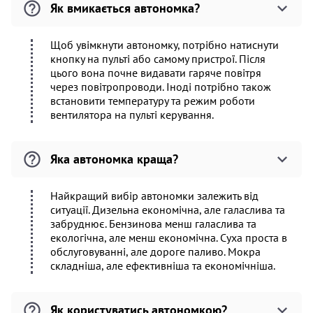
Як вмикається автономка?
Щоб увімкнути автономку, потрібно натиснути
кнопку на пульті або самому пристрої. Після
цього вона почне видавати гаряче повітря
через повітропроводи. Іноді потрібно також
встановити температуру та режим роботи
вентилятора на пульті керування.
Яка автономка краща?
Найкращий вибір автономки залежить від
ситуації. Дизельна економічна, але галаслива та
забруднює. Бензинова менш галаслива та
екологічна, але менш економічна. Суха проста в
обслуговуванні, але дороге паливо. Мокра
складніша, але ефективніша та економічніша.
Як користуватись автономкою?