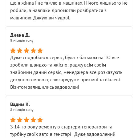
що я жінка і не тямлю в машинах. Нічого лишнього не
робили, а навпаки допомогли розібратися з
машиною. Дякую ви чудові.
Диана Д.
8 місяців тому
Дуже сподобався сервіс, була з батьком на ТО все
зробили швидко та якісно, раджу всім своїм
знайомим даний сервіс, менеджера все розказують
досупною мовою, слюсарядуже приємні та вічлеві.
Візитом залишились задоволені
Вадим К.
8 місяців тому
З 14-го року ремонтую стартери,генератори та
турбіну своїх авто в генстарі . Дуже задоволений