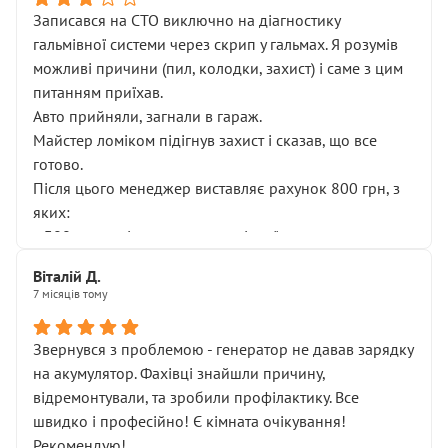
Записався на СТО виключно на діагностику
гальмівної системи через скрип у гальмах. Я розумів
можливі причини (пил, колодки, захист) і саме з цим
питанням приїхав.
Авто прийняли, загнали в гараж.
Майстер ломіком підігнув захист і сказав, що все
готово.
Після цього менеджер виставляє рахунок 800 грн, з
яких:
• 300 грн — діагностика гальмівної системи
• 500 грн — діагностика ходової, яку я НЕ замовляв і
Віталій Д.
НЕ погоджував
7 місяців тому
Я оплатив, але одразу звернув увагу, що це нав’язана
послуга. Тим більше, я був поруч і жодної реальної
Звернувся з проблемою - генератор не давав зарядку
діагностики ходової не проводилось. Після
на акумулятор. Фахівці знайшли причину,
зауваження гроші за цю “послугу” повернули, що
відремонтували, та зробили профілактику. Все
лише підтвердило мою правоту.
швидко і професійно! Є кімната очікування!
Але головне — я виїжджаю з боксу, і скрип у гальмах
Рекомендую!