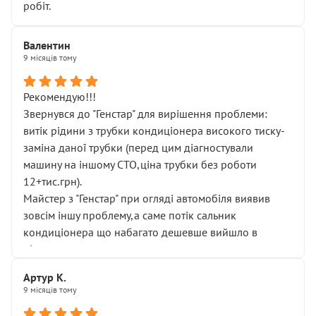
робіт.
Валентин
9 місяців тому
Рекомендую!!!
Звернувся до "Генстар" для вирішення проблеми:
витік рідини з трубки кондиціонера високого тиску-
заміна даної трубки (перед цим діагностували
машину на іншому СТО,ціна трубки без роботи
12+тис.грн).
Майстер з "Генстар" при огляді автомобіля виявив
зовсім іншу проблему,а саме потік сальник
кондиціонера що набагато дешевше вийшло в
підсумку.
Дуже дякую за швидкий і професійний ремонт!
Артур К.
9 місяців тому