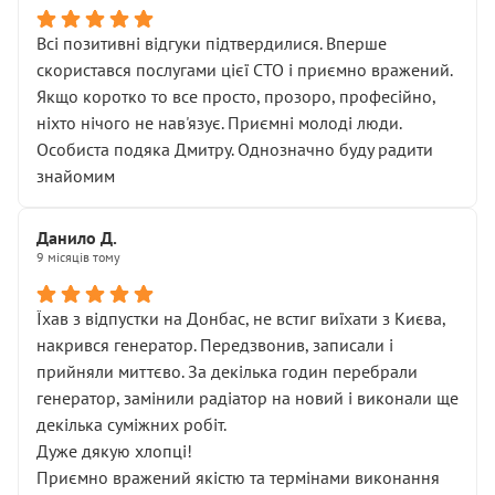
Всі позитивні відгуки підтвердилися. Вперше
скористався послугами цієї СТО і приємно вражений.
Якщо коротко то все просто, прозоро, професійно,
ніхто нічого не нав'язує. Приємні молоді люди.
Особиста подяка Дмитру. Однозначно буду радити
знайомим
Данило Д.
9 місяців тому
Їхав з відпустки на Донбас, не встиг виїхати з Києва,
накрився генератор. Передзвонив, записали і
прийняли миттєво. За декілька годин перебрали
генератор, замінили радіатор на новий і виконали ще
декілька суміжних робіт.
Дуже дякую хлопці!
Приємно вражений якістю та термінами виконання