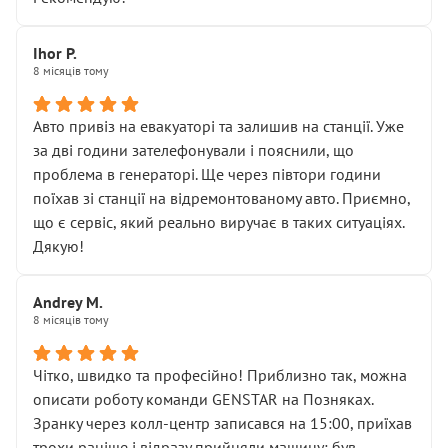
залишився таким самим, як і був. Тобто оплачена
“діагностика гальм” фактично нічого не дала.
Далі ситуація тільки погіршилась:
Ihor P.
8 місяців тому
• сказали, що тепер “потрібно знімати колеса”
• що біля авто стояти вже не можна
• почали озвучувати купу додаткових робіт без
Авто привіз на евакуаторі та залишив на станції. Уже
чіткого пояснення
за дві години зателефонували і пояснили, що
( ну все зняли та доробили) дякую!
проблема в генераторі. Ще через півтори години
Окремий момент, який виглядає абсурдно:
поїхав зі станції на відремонтованому авто. Приємно,
мені заявили, що бачок гальмівної рідини потрібно
що є сервіс, який реально виручає в таких ситуаціях.
міняти разом із головним гальмівним циліндром у
Дякую!
зборі.
Для людини, яка хоча б трохи розуміється на техніці,
Andrey M.
це звучить як мінімум непрофесійно, а як максимум —
8 місяців тому
спроба продати дорогий вузол замість елементарних
ущільнювачів.
Чітко, швидко та професійно! Приблизно так, можна
Що прикро — це не перший мій візит. Раніше міняв у
описати роботу команди GENSTAR на Позняках.
вас стартер, і тоді сервіс наче справив хороше
Зранку через колл-центр записався на 15:00, приїхав
враження. Але згодом знайшов декілька гайок під
трохи раніше і відразу прийняли машину: був