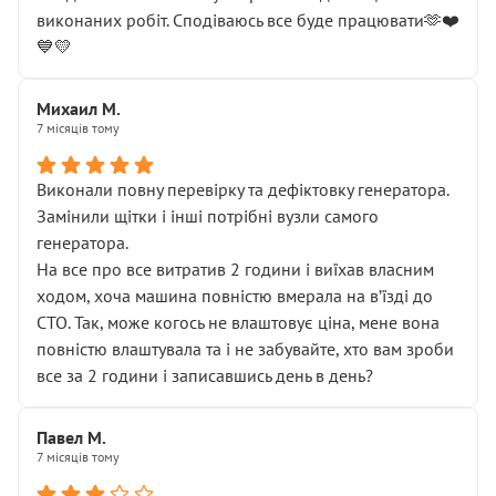
виконаних робіт. Сподіваюсь все буде працювати🫶❤️
💙💛
Михаил М.
7 місяців тому
Виконали повну перевірку та дефіктовку генератора.
Замінили щітки і інші потрібні вузли самого
генератора.
На все про все витратив 2 години і виїхав власним
ходом, хоча машина повністю вмерала на вʼїзді до
СТО. Так, може когось не влаштовує ціна, мене вона
повністю влаштувала та і не забувайте, хто вам зроби
все за 2 години і записавшись день в день?
Павел М.
7 місяців тому