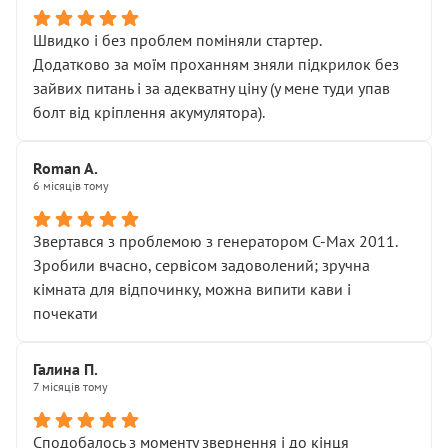
Швидко і без проблем поміняли стартер.
Додатково за моїм проханням зняли підкрилок без
зайвих питань і за адекватну ціну (у мене туди упав
болт від кріплення акумулятора).
Roman A.
6 місяців тому
Звертався з проблемою з генератором C-Max 2011.
Зробили вчасно, сервісом задоволений; зручна
кімната для відпочинку, можна випити кави і
почекати
Галина П.
7 місяців тому
Сподобалось з моменту звернення і до кінця