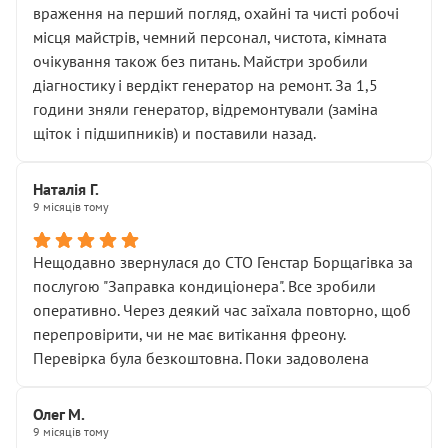
враження на перший погляд, охайні та чисті робочі
місця майстрів, чемний персонал, чистота, кімната
очікування також без питань. Майстри зробили
діагностику і вердікт генератор на ремонт. За 1,5
години зняли генератор, відремонтували (заміна
щіток і підшипників) и поставили назад.
Наталія Г.
9 місяців тому
Нещодавно звернулася до СТО Генстар Борщагівка за
послугою "Заправка кондиціонера". Все зробили
оперативно. Через деякий час заїхала повторно, щоб
перепровірити, чи не має витікання фреону.
Перевірка була безкоштовна. Поки задоволена
Олег М.
9 місяців тому