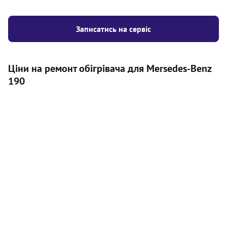
Записатись на сервіс
Ціни на ремонт обігрівача для Mersedes-Benz
190
Послуга
Ціна
Автономний обігрівач
Безкоштовний розрахунок ціни
Безкоштовно
установки автономного обігрівача
Встановлення повітряного
8000
грн
автономного опалювача