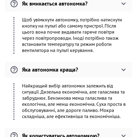
Як вмикається автономка?
Щоб увімкнути автономку, потрібно натиснути
кнопку на пульті або самому пристрої. Після
цього вона почне видавати гаряче повітря
через повітропроводи. Іноді потрібно також
встановити температуру та режим роботи
вентилятора на пульті керування.
Яка автономка краща?
Найкращий вибір автономки залежить від
ситуації. Дизельна економічна, але галаслива та
забруднює. Бензинова менш галаслива та
екологічна, але менш економічна. Суха проста в
обслуговуванні, але дороге паливо. Мокра
складніша, але ефективніша та економічніша.
Як користуватись автономкою?