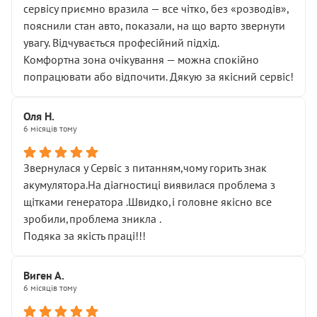
сервісу приємно вразила — все чітко, без «розводів»,
пояснили стан авто, показали, на що варто звернути
увагу. Відчувається професійний підхід.
Комфортна зона очікування — можна спокійно
попрацювати або відпочити. Дякую за якісний сервіс!
Оля Н.
6 місяців тому
Звернулася у Сервіс з питанням,чому горить знак
акумулятора.На діагностиці виявилася проблема з
щітками генератора .Швидко,і головне якісно все
зробили,проблема зникла .
Подяка за якість праці!!!
Виген А.
6 місяців тому