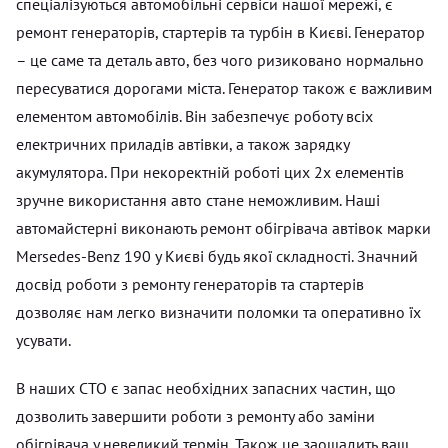
спеціалізуються автомобільні сервіси нашої мережі, є
ремонт генераторів, стартерів та турбін в Києві. Генератор
– це саме та деталь авто, без чого ризиковано нормально
пересуватися дорогами міста. Генератор також є важливим
елементом автомобілів. Він забезпечує роботу всіх
електричних приладів автівки, а також зарядку
акумулятора. При некоректній роботі цих 2х елементів
зручне використання авто стане неможливим. Наші
автомайстерні виконають ремонт обігрівача автівок марки
Mersedes-Benz 190 у Києві будь якої складності. Значний
досвід роботи з ремонту генераторів та стартерів
дозволяє нам легко визначити поломки та оперативно їх
усувати.
В наших СТО є запас необхідних запасних частин, що
дозволить завершити роботи з ремонту або заміни
обігрівача у невеликий термін. Також це заощадить ваш