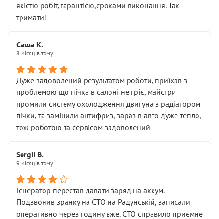
якістю робіт,гарантією,сроками виконання. Так
тримати!
Саша К.
8 місяців тому
Дуже задоволений результатом роботи, приїхав з
проблемою що пічка в салоні не гріє, майстри
промили систему охолодження двигуна з радіатором
пічки, та замінили антифриз, зараз в авто дуже тепло,
тож роботою та сервісом задоволений
Sergii B.
9 місяців тому
Генератор перестав давати заряд на аккум.
Подзвонив зранку на СТО на Радунській, записали
оперативно через годину вже. СТО справило приємне