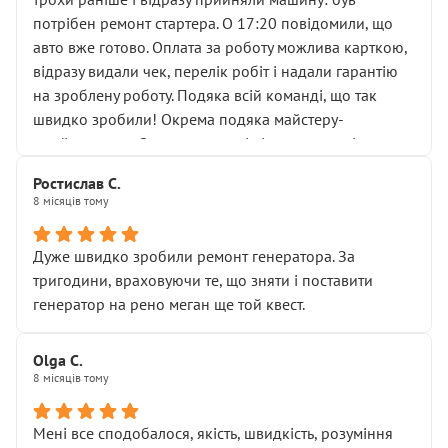
лобовим склом. Мені пояснили, що це “старі гайки, які
потрібен ремонт стартера. О 17:20 повідомили, що
відкручували”, і попросили не хвилюватися. ( надіюсь
авто вже готово. Оплата за роботу можлива карткою,
новий власник, не застяг в полі))
відразу видали чек, перелік робіт і надали гарантію
Але після нинішнього візиту такі дрібниці вже не
на зроблену роботу. Подяка всій команді, що так
здаються дрібницями.
швидко зробили! Окрема подяка майстеру-
Я — клієнт, який працює на довірі, і саме її цей сервіс
приймальнику Олександру: всі чітко та по суті.
серйозно підірвав.
Молодці! Однозначно буду радити своїм знайомим
Хотілося б більше:
Ростислав С.
звертатися до цього автосервісу.
8 місяців тому
• належної уваги до авто
• прозорості в роботах і рахунках
• реальної діагностики, а не формального
Дуже швидко зробили ремонт генератора. За
“подивились і поїхав”
тригодини, враховуючи те, що зняти і поставити
На жаль, складається враження, що сервіс працює не
генератор на рено меган ще той квест.
на якість, а “аби швидше і дорожче”. Саме це і псує
загальне враження та бажання повертатися.
Olga С.
Стосовно комунікації - все добре
8 місяців тому
Мені все сподобалося, якість, швидкість, розуміння