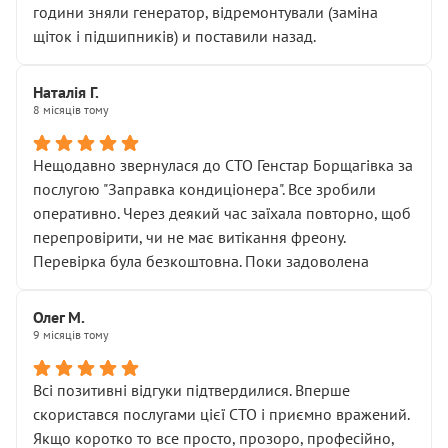
години зняли генератор, відремонтували (заміна
щіток і підшипників) и поставили назад.
Наталія Г.
8 місяців тому
Нещодавно звернулася до СТО Генстар Борщагівка за
послугою "Заправка кондиціонера". Все зробили
оперативно. Через деякий час заїхала повторно, щоб
перепровірити, чи не має витікання фреону.
Перевірка була безкоштовна. Поки задоволена
Олег М.
9 місяців тому
Всі позитивні відгуки підтвердилися. Вперше
скористався послугами цієї СТО і приємно вражений.
Якщо коротко то все просто, прозоро, професійно,