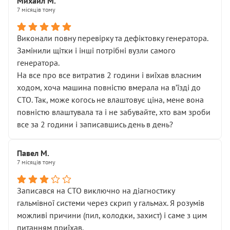
Михаил М.
7 місяців тому
Виконали повну перевірку та дефіктовку генератора.
Замінили щітки і інші потрібні вузли самого
генератора.
На все про все витратив 2 години і виїхав власним
ходом, хоча машина повністю вмерала на вʼїзді до
СТО. Так, може когось не влаштовує ціна, мене вона
повністю влаштувала та і не забувайте, хто вам зроби
все за 2 години і записавшись день в день?
Павел М.
7 місяців тому
Записався на СТО виключно на діагностику
гальмівної системи через скрип у гальмах. Я розумів
можливі причини (пил, колодки, захист) і саме з цим
питанням приїхав.