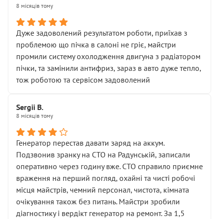
8 місяців тому
Дуже задоволений результатом роботи, приїхав з
проблемою що пічка в салоні не гріє, майстри
промили систему охолодження двигуна з радіатором
пічки, та замінили антифриз, зараз в авто дуже тепло,
тож роботою та сервісом задоволений
Sergii B.
8 місяців тому
Генератор перестав давати заряд на аккум.
Подзвонив зранку на СТО на Радунській, записали
оперативно через годину вже. СТО справило приємне
враження на перший погляд, охайні та чисті робочі
місця майстрів, чемний персонал, чистота, кімната
очікування також без питань. Майстри зробили
діагностику і вердікт генератор на ремонт. За 1,5