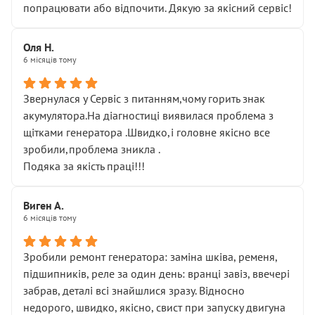
попрацювати або відпочити. Дякую за якісний сервіс!
Оля Н.
6 місяців тому
Звернулася у Сервіс з питанням,чому горить знак
акумулятора.На діагностиці виявилася проблема з
щітками генератора .Швидко,і головне якісно все
зробили,проблема зникла .
Подяка за якість праці!!!
Виген А.
6 місяців тому
Зробили ремонт генератора: заміна шківа, ременя,
підшипників, реле за один день: вранці завіз, ввечері
забрав, деталі всі знайшлися зразу. Відносно
недорого, швидко, якісно, свист при запуску двигуна