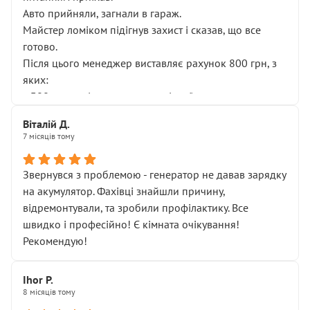
Авто прийняли, загнали в гараж.
Майстер ломіком підігнув захист і сказав, що все
готово.
Після цього менеджер виставляє рахунок 800 грн, з
яких:
• 300 грн — діагностика гальмівної системи
• 500 грн — діагностика ходової, яку я НЕ замовляв і
Віталій Д.
НЕ погоджував
7 місяців тому
Я оплатив, але одразу звернув увагу, що це нав’язана
послуга. Тим більше, я був поруч і жодної реальної
Звернувся з проблемою - генератор не давав зарядку
діагностики ходової не проводилось. Після
на акумулятор. Фахівці знайшли причину,
зауваження гроші за цю “послугу” повернули, що
відремонтували, та зробили профілактику. Все
лише підтвердило мою правоту.
швидко і професійно! Є кімната очікування!
Але головне — я виїжджаю з боксу, і скрип у гальмах
Рекомендую!
залишився таким самим, як і був. Тобто оплачена
“діагностика гальм” фактично нічого не дала.
Далі ситуація тільки погіршилась:
Ihor P.
8 місяців тому
• сказали, що тепер “потрібно знімати колеса”