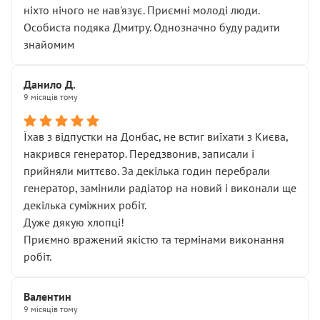
ніхто нічого не нав'язує. Приємні молоді люди.
Особиста подяка Дмитру. Однозначно буду радити
знайомим
Данило Д.
9 місяців тому
Їхав з відпустки на Донбас, не встиг виїхати з Києва,
накрився генератор. Передзвонив, записали і
прийняли миттєво. За декілька годин перебрали
генератор, замінили радіатор на новий і виконали ще
декілька суміжних робіт.
Дуже дякую хлопці!
Приємно вражений якістю та термінами виконання
робіт.
Валентин
9 місяців тому