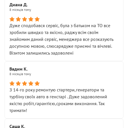
Диана Д.
8 місяців тому
Дуже сподобався сервіс, була з батьком на ТО все
зробили швидко та якісно, раджу всім своїм
знайомим даний сервіс, менеджера все розказують
досупною мовою, слюсарядуже приємні та вічлеві.
Візитом залишились задоволені
Вадим К.
8 місяців тому
З 14-го року ремонтую стартери,генератори та
турбіну своїх авто в генстарі . Дуже задоволений
якістю робіт,гарантією,сроками виконання. Так
тримати!
Саша К.