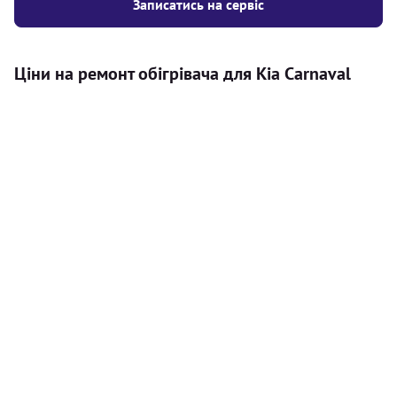
Записатись на сервіс
Ціни на ремонт обігрівача для Kia Carnaval
Послуга
Ціна
Автономний обігрівач
Безкоштовний розрахунок ціни
Безкоштовно
установки автономного обігрівача
Встановлення повітряного
8000
грн
автономного опалювача
Встановлення рідинного
10000
грн
автономного опалювача