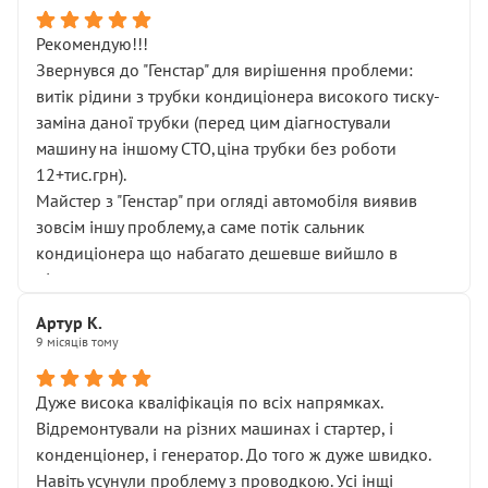
Рекомендую!!!
Звернувся до "Генстар" для вирішення проблеми:
витік рідини з трубки кондиціонера високого тиску-
заміна даної трубки (перед цим діагностували
машину на іншому СТО,ціна трубки без роботи
12+тис.грн).
Майстер з "Генстар" при огляді автомобіля виявив
зовсім іншу проблему,а саме потік сальник
кондиціонера що набагато дешевше вийшло в
підсумку.
Дуже дякую за швидкий і професійний ремонт!
Артур К.
9 місяців тому
Дуже висока кваліфікація по всіх напрямках.
Відремонтували на різних машинах і стартер, і
конденціонер, і генератор. До того ж дуже швидко.
Навіть усунули проблему з проводкою. Усі інщі