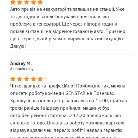
• що біля авто стояти вже не можна
• почали озвучувати купу додаткових робіт без
Авто привіз на евакуаторі та залишив на станції. Уже
чіткого пояснення
за дві години зателефонували і пояснили, що
( ну все зняли та доробили) дякую!
проблема в генераторі. Ще через півтори години
Окремий момент, який виглядає абсурдно:
поїхав зі станції на відремонтованому авто. Приємно,
мені заявили, що бачок гальмівної рідини потрібно
що є сервіс, який реально виручає в таких ситуаціях.
міняти разом із головним гальмівним циліндром у
Дякую!
зборі.
Для людини, яка хоча б трохи розуміється на техніці,
Andrey M.
це звучить як мінімум непрофесійно, а як максимум —
8 місяців тому
спроба продати дорогий вузол замість елементарних
ущільнювачів.
Чітко, швидко та професійно! Приблизно так, можна
Що прикро — це не перший мій візит. Раніше міняв у
описати роботу команди GENSTAR на Позняках.
вас стартер, і тоді сервіс наче справив хороше
Зранку через колл-центр записався на 15:00, приїхав
враження. Але згодом знайшов декілька гайок під
трохи раніше і відразу прийняли машину: був
лобовим склом. Мені пояснили, що це “старі гайки, які
потрібен ремонт стартера. О 17:20 повідомили, що
відкручували”, і попросили не хвилюватися. ( надіюсь
авто вже готово. Оплата за роботу можлива карткою,
новий власник, не застяг в полі))
відразу видали чек, перелік робіт і надали гарантію
Але після нинішнього візиту такі дрібниці вже не
на зроблену роботу. Подяка всій команді, що так