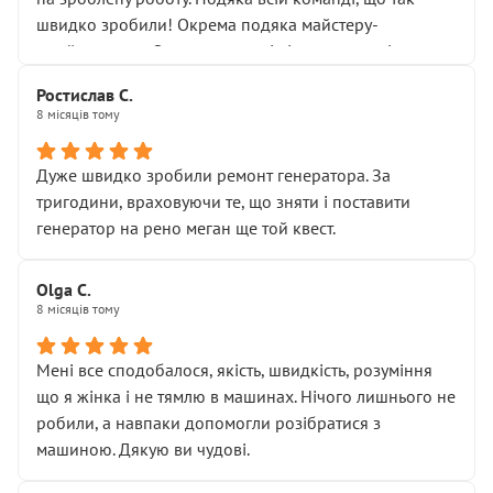
здаються дрібницями.
швидко зробили! Окрема подяка майстеру-
Я — клієнт, який працює на довірі, і саме її цей сервіс
приймальнику Олександру: всі чітко та по суті.
серйозно підірвав.
Молодці! Однозначно буду радити своїм знайомим
Хотілося б більше:
Ростислав С.
звертатися до цього автосервісу.
8 місяців тому
• належної уваги до авто
• прозорості в роботах і рахунках
• реальної діагностики, а не формального
Дуже швидко зробили ремонт генератора. За
“подивились і поїхав”
тригодини, враховуючи те, що зняти і поставити
На жаль, складається враження, що сервіс працює не
генератор на рено меган ще той квест.
на якість, а “аби швидше і дорожче”. Саме це і псує
загальне враження та бажання повертатися.
Olga С.
Стосовно комунікації - все добре
8 місяців тому
Мені все сподобалося, якість, швидкість, розуміння
що я жінка і не тямлю в машинах. Нічого лишнього не
робили, а навпаки допомогли розібратися з
машиною. Дякую ви чудові.